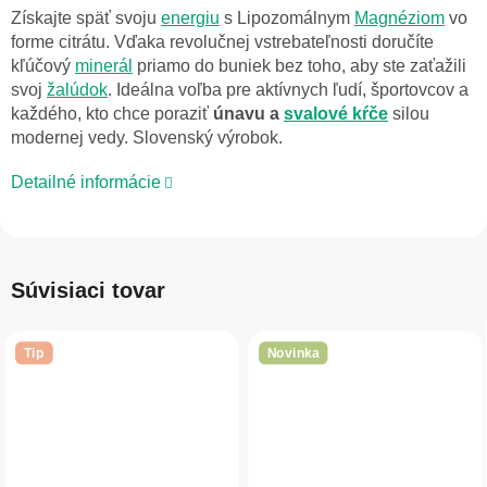
Získajte späť svoju
energiu
s Lipozomálnym
Magnéziom
vo
forme citrátu. Vďaka revolučnej vstrebateľnosti doručíte
kľúčový
minerál
priamo do buniek bez toho, aby ste zaťažili
svoj
žalúdok
. Ideálna voľba pre aktívnych ľudí, športovcov a
každého, kto chce poraziť
únavu a
svalové kŕče
silou
modernej vedy. Slovenský výrobok.
Detailné informácie
Súvisiaci tovar
Tip
Novinka