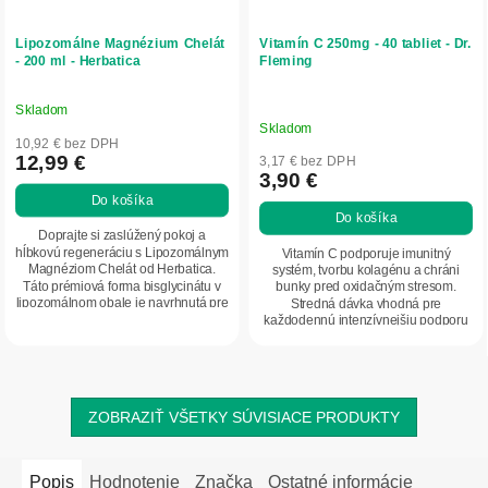
Lipozomálne Magnézium Chelát
Vitamín C 250mg - 40 tabliet - Dr.
- 200 ml - Herbatica
Fleming
Skladom
Priemerné
Skladom
hodnotenie
10,92 € bez DPH
produktu
12,99 €
3,17 € bez DPH
3,90 €
je
Do košíka
5,0
Do košíka
z
Doprajte si zaslúžený pokoj a
5
hĺbkovú regeneráciu s Lipozomálnym
Vitamín C podporuje imunitný
Magnéziom Chelát od Herbatica.
systém, tvorbu kolagénu a chráni
hviezdičiek.
Táto prémiová forma bisglycinátu v
bunky pred oxidačným stresom.
lipozomálnom obale je navrhnutá pre
Stredná dávka vhodná pre
maximálne...
každodennú intenzívnejšiu podporu
organizmu.
ZOBRAZIŤ VŠETKY SÚVISIACE PRODUKTY
Popis
Hodnotenie
Značka
Ostatné informácie