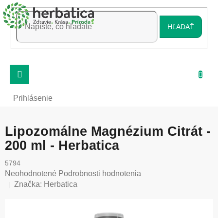
Prejsť
na
obsah
HĽADAŤ
Prihlásenie
Lipozomálne Magnézium Citrát -
200 ml - Herbatica
5794
Priemerné
Neohodnotené
Podrobnosti hodnotenia
hodnotenie
Značka:
Herbatica
produktu
je
0,0