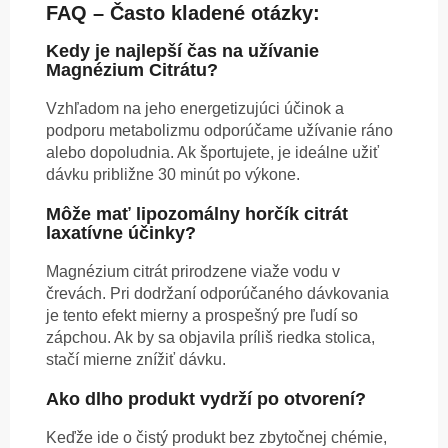
FAQ – Často kladené otázky:
Kedy je najlepší čas na užívanie
Magnézium Citrátu?
Vzhľadom na jeho energetizujúci účinok a
podporu metabolizmu odporúčame užívanie ráno
alebo dopoludnia. Ak športujete, je ideálne užiť
dávku približne 30 minút po výkone.
Môže mať lipozomálny horčík citrát
laxatívne účinky?
Magnézium citrát prirodzene viaže vodu v
črevách. Pri dodržaní odporúčaného dávkovania
je tento efekt mierny a prospešný pre ľudí so
zápchou. Ak by sa objavila príliš riedka stolica,
stačí mierne znížiť dávku.
Ako dlho produkt vydrží po otvorení?
Keďže ide o čistý produkt bez zbytočnej chémie,