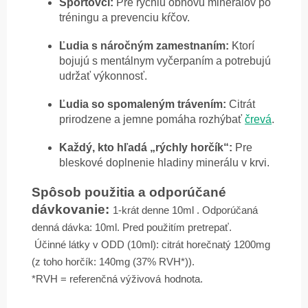
Športovci:
Pre rýchlu obnovu minerálov po
tréningu a prevenciu kŕčov.
Ľudia s náročným zamestnaním:
Ktorí
bojujú s mentálnym vyčerpaním a potrebujú
udržať výkonnosť.
Ľudia so spomaleným trávením:
Citrát
prirodzene a jemne pomáha rozhýbať
črevá
.
Každý, kto hľadá „rýchly horčík“:
Pre
bleskové doplnenie hladiny minerálu v krvi.
Spôsob použitia a odporúčané
dávkovanie:
1-krát denne 10ml . Odporúčaná
denná dávka: 10ml.
Pred použitím pretrepať.
Účinné látky v ODD (10ml): citrát horečnatý 1200mg
(z toho horčík: 140mg (37% RVH*)).
*RVH = referenčná výživová
hodnota.