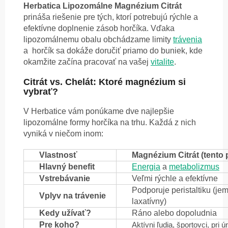
Herbatica Lipozomálne Magnézium Citrát
prináša riešenie pre tých, ktorí potrebujú rýchle a
efektívne doplnenie zásob horčíka. Vďaka
lipozomálnemu obalu obchádzame limity
trávenia
a horčík sa dokáže doručiť priamo do buniek, kde
okamžite začína pracovať na vašej
vitalite
.
Citrát vs. Chelát: Ktoré magnézium si
vybrať?
V Herbatice vám ponúkame dve najlepšie
lipozomálne formy horčíka na trhu. Každá z nich
vyniká v niečom inom:
Vlastnosť
Magnézium Citrát (tento 
Hlavný benefit
Energia
a
metabolizmus
Vstrebávanie
Veľmi rýchle a efektívne
Podporuje peristaltiku (je
Vplyv na trávenie
laxatívny)
Kedy užívať?
Ráno alebo dopoludnia
Pre koho?
Aktívni ľudia, športovci, pri 