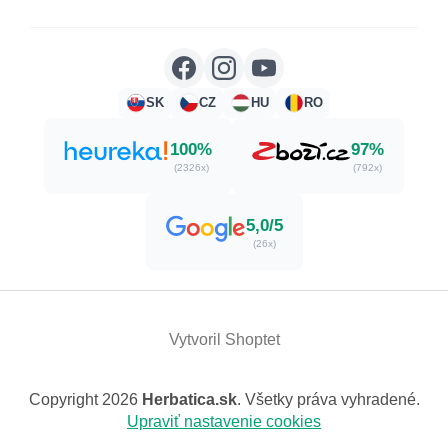
SK
CZ
HU
RO
100%
97%
(2326x)
(792x)
5,0/5
(26x)
Vytvoril Shoptet
Copyright 2026
Herbatica.sk
. Všetky práva vyhradené.
Upraviť nastavenie cookies