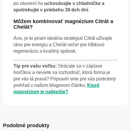
po otvorení ho
uchovávajte v chladničke a
spotrebujte v priebehu 30-tich dní
.
Môžem kombinovať magnézium Citrát a
Chelát?
Áno, je to priam ideálna stratégia! Citrát užívajte
ráno pre energiu a Chelát večer pre hĺbkovú
regeneráciu a kvalitný spánok.
Tip pre vašu voľbu:
Strácate sa v záplave
horčíkov a neviete sa rozhodnúť, ktorá forma je
pre vás tá pravá? Pripravili sme pre vás podrobný
prehľad v našom blogovom článku:
Ktoré
magnézium je najlepšie?
Podobné produkty