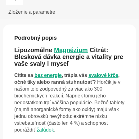
Zloženie a parametre
Podrobný popis
Lipozomálne
Magnézium
Citrát:
Blesková dávka energie a vitality pre
vaše svaly i myseľ
Cítite sa
bez energie
, trápia vás
svalové kŕče
,
očné tiky alebo ranná stuhnutosť?
Horčík je v
našom tele zodpovedný za viac ako 300
biochemických reakcií. Napriek tomu jeho
nedostatkom trpí väčšina populácie. Bežné tablety
(najmä anorganické formy ako oxidy) majú však
jednu obrovskú nevýhodu: extrémne nízku
vstrebateľnosť (často len 4 %) a schopnosť
podráždiť
žalúdok
.