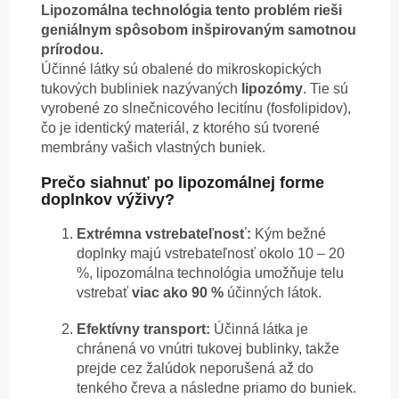
Lipozomálna technológia tento problém rieši
geniálnym spôsobom inšpirovaným samotnou
prírodou.
Účinné látky sú obalené do mikroskopických
tukových bubliniek nazývaných
lipozómy
. Tie sú
vyrobené zo slnečnicového lecitínu (fosfolipidov),
čo je identický materiál, z ktorého sú tvorené
membrány vašich vlastných buniek.
Prečo siahnuť po lipozomálnej forme
doplnkov výživy?
Extrémna vstrebateľnosť:
Kým bežné
doplnky majú vstrebateľnosť okolo 10 – 20
%, lipozomálna technológia umožňuje telu
vstrebať
viac ako 90 %
účinných látok.
Efektívny transport:
Účinná látka je
chránená vo vnútri tukovej bublinky, takže
prejde cez žalúdok neporušená až do
tenkého čreva a následne priamo do buniek.