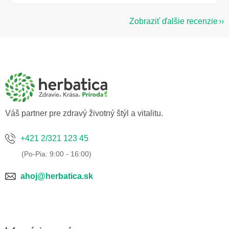
Zobraziť ďalšie recenzie
Z
á
p
ä
t
i
e
Váš partner pre zdravý životný štýl a vitalitu.
+421 2/321 123 45
ahoj@herbatica.sk