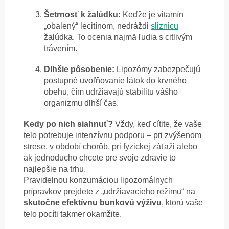
Šetrnosť k žalúdku:
Keďže je vitamín
„obalený“ lecitínom, nedráždi
sliznicu
žalúdka. To ocenia najmä ľudia s citlivým
trávením.
Dlhšie pôsobenie:
Lipozómy zabezpečujú
postupné uvoľňovanie látok do krvného
obehu, čím udržiavajú stabilitu vášho
organizmu dlhší čas.
Kedy po nich siahnuť?
Vždy, keď cítite, že vaše
telo potrebuje intenzívnu podporu – pri zvýšenom
strese, v období chorôb, pri fyzickej záťaži alebo
ak jednoducho chcete pre svoje zdravie to
najlepšie na trhu.
Pravidelnou konzumáciou lipozomálnych
prípravkov prejdete z „udržiavacieho režimu“ na
skutočne efektívnu bunkovú výživu
, ktorú vaše
telo pocíti takmer okamžite.