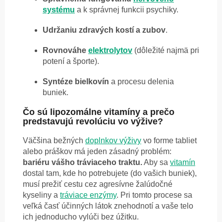
systému
a k správnej funkcii psychiky.
Udržaniu zdravých kostí a zubov
.
Rovnováhe
elektrolytov
(dôležité najmä pri
potení a športe).
Syntéze bielkovín
a procesu delenia
buniek.
Čo sú lipozomálne vitamíny a prečo
predstavujú revolúciu vo výžive?
Väčšina bežných
doplnkov výživy
vo forme tabliet
alebo práškov má jeden zásadný problém:
bariéru vášho tráviaceho traktu.
Aby sa
vitamín
dostal tam, kde ho potrebujete (do vašich buniek),
musí prežiť cestu cez agresívne žalúdočné
kyseliny a
tráviace enzýmy
. Pri tomto procese sa
veľká časť účinných látok znehodnotí a vaše telo
ich jednoducho vylúči bez úžitku.