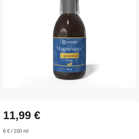
z
5
hviezdičiek.
11,99 €
Jednotková
6 € / 100 ml
cena: