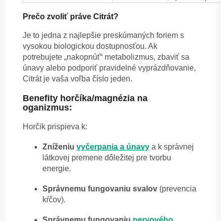
Prečo zvoliť práve Citrát?
Je to jedna z najlepšie preskúmaných foriem s
vysokou biologickou dostupnosťou. Ak
potrebujete „nakopnúť“ metabolizmus, zbaviť sa
únavy alebo podporiť pravidelné vyprázdňovanie,
Citrát je vaša voľba číslo jeden.
Benefity horčíka/magnézia na
oganizmus:
Horčik prispieva k:
Zníženiu
vyčerpania a únavy
a k správnej
látkovej premene dôležitej pre tvorbu
energie.
Správnemu fungovaniu svalov
(prevencia
kŕčov).
Správnemu fungovaniu
nervového