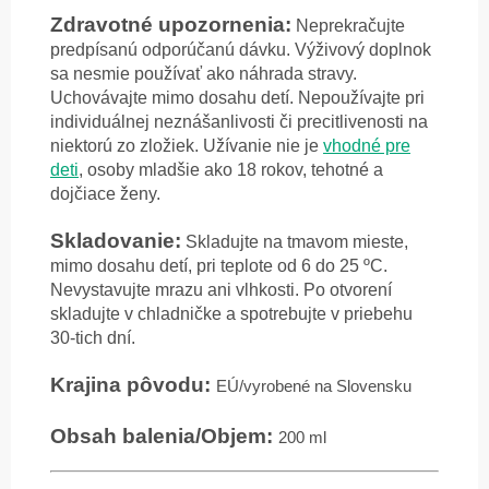
Zdravotné upozornenia:
Neprekračujte
predpísanú odporúčanú dávku. Výživový doplnok
sa nesmie používať ako náhrada stravy.
Uchovávajte mimo dosahu detí. Nepoužívajte pri
individuálnej neznášanlivosti či precitlivenosti na
niektorú zo zložiek. Užívanie nie je
vhodné pre
deti
, osoby mladšie ako 18 rokov, tehotné a
dojčiace ženy.
Skladovanie:
Skladujte na tmavom mieste,
mimo dosahu detí, pri teplote od 6 do 25 ºC.
Nevystavujte mrazu ani vlhkosti. Po otvorení
skladujte v chladničke a spotrebujte v priebehu
30-tich dní.
Krajina pôvodu:
EÚ/vyrobené na Slovensku
Obsah balenia/Objem:
200 ml