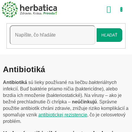
Prejsť
NÁKU
na
obsah
KOŠÍK
HĽADAŤ
Antibiotiká
Antibiotiká
sú lieky používané na liečbu
bakteriálnych
infekcií. Buď baktérie priamo ničia (baktericídne), alebo
brzdia ich množenie (bakteriostatické). Na vírusy – ako je
bežné prechladnutie či chrípka –
neúčinkujú
. Správne
použitie antibiotík chráni zdravie, znižuje riziko komplikácií a
spomaľuje vznik
antibiotickej rezistencie
, čo je celosvetový
problém.