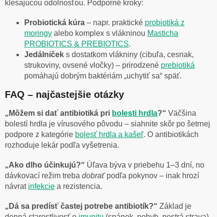
klesajúcou odolnosťou. Podporné kroky:
Probiotická kúra
– napr. praktické
probiotiká z
moringy
alebo komplex s vlákninou
Masticha
PROBIOTICS & PREBIOTICS
.
Jedálniček
s dostatkom vlákniny (cibuľa, cesnak,
strukoviny, ovsené vločky) – prirodzené
prebiotiká
pomáhajú dobrým baktériám „uchytiť sa“ späť.
FAQ – najčastejšie otázky
„Môžem si dať antibiotiká pri
bolesti hrdla
?“
Väčšina
bolestí hrdla je vírusového pôvodu – siahnite skôr po šetrnej
podpore z kategórie
bolesť hrdla a kašeľ
. O antibiotikách
rozhoduje lekár podľa vyšetrenia.
„Ako dlho účinkujú?“
Úľava býva v priebehu 1–3 dní, no
dávkovací režim treba
dobrať
podľa pokynov – inak hrozí
návrat
infekcie
a rezistencia.
„Dá sa predísť častej potrebe antibiotík?“
Základ je
denná starostlivosť o
imunitu
(spánok, pohyb, pestrá strava)