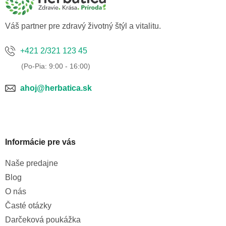
t
i
e
Váš partner pre zdravý životný štýl a vitalitu.
+421 2/321 123 45
ahoj@herbatica.sk
Informácie pre vás
Naše predajne
Blog
O nás
Časté otázky
Darčeková poukážka