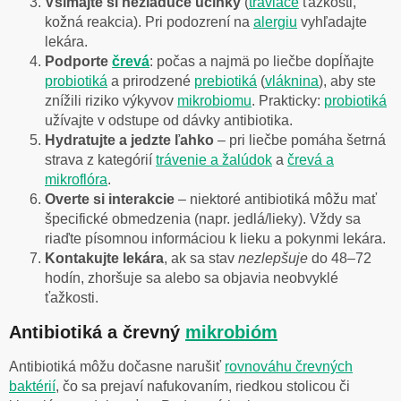
Všímajte si nežiaduce účinky
(
tráviace
ťažkosti,
kožná reakcia). Pri podozrení na
alergiu
vyhľadajte
lekára.
Podporte
črevá
: počas a najmä po liečbe dopĺňajte
probiotiká
a prirodzené
prebiotiká
(
vláknina
), aby ste
znížili riziko výkyvov
mikrobiomu
. Prakticky:
probiotiká
užívajte v odstupe od dávky antibiotika.
Hydratujte a jedzte ľahko
– pri liečbe pomáha šetrná
strava z kategórií
trávenie a žalúdok
a
črevá a
mikroflóra
.
Overte si interakcie
– niektoré antibiotiká môžu mať
špecifické obmedzenia (napr. jedlá/lieky). Vždy sa
riaďte písomnou informáciou k lieku a pokynmi lekára.
Kontakujte lekára
, ak sa stav
nezlepšuje
do 48–72
hodín, zhoršuje sa alebo sa objavia neobvyklé
ťažkosti.
Antibiotiká a črevný
mikrobióm
Antibiotiká môžu dočasne narušiť
rovnováhu črevných
baktérií
, čo sa prejaví nafukovaním, riedkou stolicou či