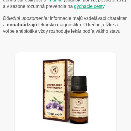
a v sezóne rozumná prevencia na
dýchacie cesty
.
Dôležité upozornenie:
Informácie majú vzdelávací charakter
a
nenahrádzajú
lekársku diagnostiku. O liečbe, dĺžke a
voľbe antibiotika vždy rozhoduje lekár podľa vášho stavu.