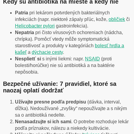
Kedy sú antibiotiká na mieste a kedy nie
Patria
pri lekárom potvrdených bakteriálnych
infekciách (napr. niektoré zápaly pľúc, kože,
obličiek
či
Helicobacter pylori
gastroinfekcia).
Nepatria
pri čisto vírusových ochoreniach (nádcha,
chrípka). Pomôcť vtedy môže symptomatická
starostlivosť a produkty v kategóriách
bolesť hrdla a
kašeľ
a
dýchacie cesty
.
Nesplietť si
s inými liekmi: napr.
NSAID
(proti
bolesti/horúčke) nie sú antibiotiká a na baktérie
nepôsobia.
Bezpečné užívanie: 7 pravidiel, ktoré sa
naozaj oplatí dodržať
Užívajte presne podľa predpisu
(dávka, interval,
dĺžka). Nedoužívané „zvyšky“ nepoužívajte a s nikým
sa o antibiotiká nedelte.
Nenasadzujte si ich sami
. O potrebe rozhoduje lekár
podľa príznakov, nálezu a niekedy kultivácie.