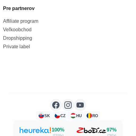
Pre partnerov
Affiliate program
Veľkoobchod
Dropshipping
Private label
SK
CZ
HU
RO
100%
97%
(2326x)
(792x)