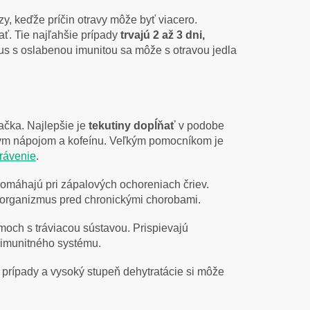
azy, keďže príčin otravy môže byť viacero.
ať. Tie najľahšie prípady
trvajú 2 až 3 dni,
us s oslabenou imunitou sa môže s otravou jedla
ačka. Najlepšie je
tekutiny dopĺňať
v podobe
eným nápojom a kofeínu. Veľkým pomocníkom je
trávenie
.
omáhajú pri zápalových ochoreniach čriev.
 organizmus pred chronickými chorobami.
émoch s tráviacou sústavou. Prispievajú
 imunitného systému.
rípady a vysoký stupeň dehytratácie si môže