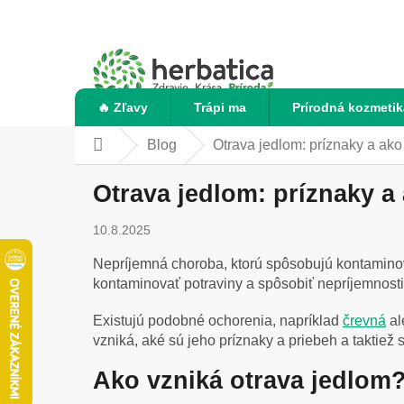
Prejsť
na
obsah
🔥 Zľavy
Trápi ma
Prírodná kozmetik
Blog
Otrava jedlom: príznaky a ako 
Domov
Otrava jedlom: príznaky a 
10.8.2025
Nepríjemná choroba, ktorú spôsobujú kontaminova
kontaminovať potraviny a spôsobiť nepríjemnosti
Existujú podobné ochorenia, napríklad
črevná
al
vzniká, aké sú jeho príznaky a priebeh a taktiež
Ako vzniká otrava jedlom