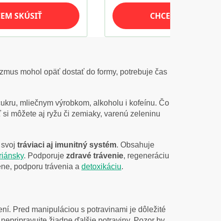
nizmus mohol opäť dostať do formy, potrebuje čas
ukru, mliečnym výrobkom, alkoholu i kofeínu. Čo
ť si môžete aj ryžu či zemiaky, varenú zeleninu
 svoj
tráviaci aj imunitný systém
. Obsahuje
riánsky
. Podporuje
zdravé trávenie
, regeneráciu
ne, podporu trávenia a
detoxikáciu
.
ní. Pred manipuláciou s potravinami je dôležité
epripravujte žiadne ďalšie potraviny. Pozor by