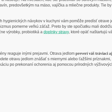
avín, predovšetkým na mäso, vajíčka a mliečne produkty. Tie by 
h hygienických návykov v kuchyni vám pomôže predísť otrave j
izmus pomerne veľkú záťaž. Preto by ste spočiatku mali dodržiav
čne výrobky, probiotiká a
doplnky stravy
, ktoré opäť naštartujú 
ény reaguje inými prejavmi. Otrava jedlom
preverí váš tráviaci 
udete otravu jedlom znášať s miernymi alebo ťažšími príznakmi, 
káciu po prekonaní ochorenia aj pomocou prírodných výživových