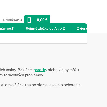
NÁKUPNÝ
0,00 €
Prihlásenie
KOŠÍK
mácnosť
Účinné zložky od A po Z
Zvieratá
No
ch toxíny. Baktérie,
parazity
alebo vírusy môžu
om zdravotných problémov.
 V tomto článku sa pozrieme, ako toto ochorenie