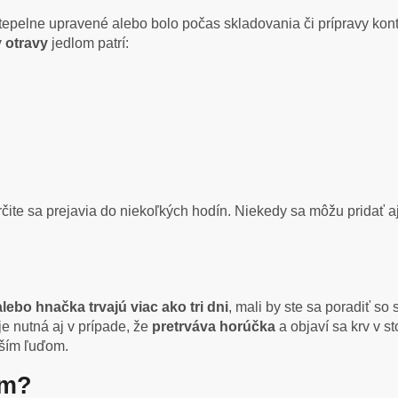
 tepelne upravené alebo bolo počas skladovania či prípravy ko
y otravy
jedlom patrí:
rčite sa prejavia do niekoľkých hodín. Niekedy sa môžu pridať 
lebo hnačka trvajú viac ako tri dni
, mali by ste sa poradiť so
je nutná aj v prípade, že
pretrváva horúčka
a objaví sa krv v s
rším ľuďom.
om?