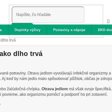
HĽADAŤ
a
Doplnky výživy
Potraviny a nápoje
EKO do
dlho trvá
ako dlho trvá
né potraviny. Otravu jedlom vyvolávajú infekčné organizmy a i
. Aj keď by nám jedlo malo spôsobovať pôžitok, občas je zdroj
ebo žalúdočná chrípka.
Otrava jedlom
má však svoje špecifiká.
 si povieme, ako organizmu pomôcť a podporiť ho pri zotavení.
?