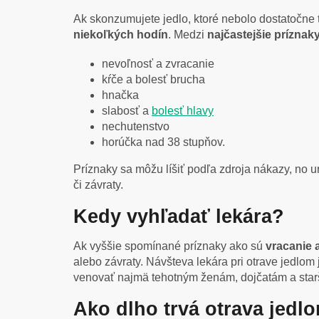
Ak skonzumujete jedlo, ktoré nebolo dostatočne
niekoľkých hodín
. Medzi
najčastejšie príznak
nevoľnosť a zvracanie
kŕče a bolesť brucha
hnačka
slabosť a
bolesť hlavy
nechutenstvo
horúčka nad 38 stupňov.
Príznaky sa môžu líšiť podľa zdroja nákazy, no u
či závraty.
Kedy vyhľadať lekára?
Ak vyššie spomínané príznaky ako sú
vracanie a
alebo závraty. Návšteva lekára pri otrave jedlom 
venovať najmä tehotným ženám, dojčatám a sta
Ako dlho trvá otrava jedl