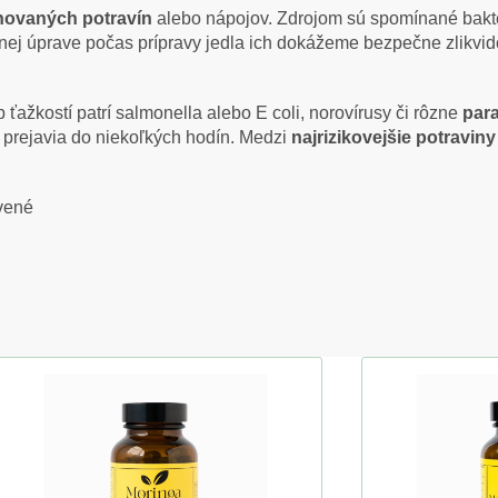
novaných potravín
alebo nápojov. Zdrojom sú spomínané baktérie
čnej úprave počas prípravy jedla ich dokážeme bezpečne zlikvid
 ťažkostí patrí salmonella alebo E coli, norovírusy či rôzne
para
y prejavia do niekoľkých hodín. Medzi
najrizikovejšie potraviny
avené