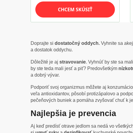
Doprajte si
dostatočný oddych.
Vyhnite sa akej
a dostatok oddychu.
Dôležité je aj
stravovanie
. Vyhnúť by ste sa ma
by ste teda mali jesť a piť? Predovšetkým
nízkot
a dobrý vývar.
Podporiť svoj organizmus môžete aj konzumáci
veľa antioxidantov, pôsobí protizápalovo a podp
pečeňových buniek a pomáha zvyšovať chuť k jed
Najlepšia je prevencia
Aj keď predísť otrave jedlom sa nedá vo všetkýc
si
umyť ruky
a
dezinfikovať
kuchynské povrchy 