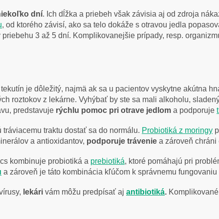
niekoľko dní
. Ich dĺžka a priebeh však závisia aj od zdroja nák
u
, od ktorého závisí, ako sa telo dokáže s otravou jedla popasov
priebehu 3 až 5 dní. Komplikovanejšie prípady, resp. organizm
tekutín je dôležitý, najmä ak sa u pacientov vyskytne akútna hn
ch roztokov z lekárne. Vyhýbať by ste sa mali alkoholu, slad
avu, predstavuje
rýchlu pomoc pri otrave jedlom
a podporuje
tráviacemu traktu dostať sa do normálu.
Probiotiká z moringy
p
minerálov a antioxidantov,
podporuje trávenie
a zároveň chráni
ics kombinuje probiotiká a
prebiotiká
, ktoré pomáhajú pri probl
u
a zároveň je táto kombinácia kľúčom k správnemu fungovaniu
vírusy,
lekári
vám môžu predpísať aj
antibiotiká
.
Komplikované p