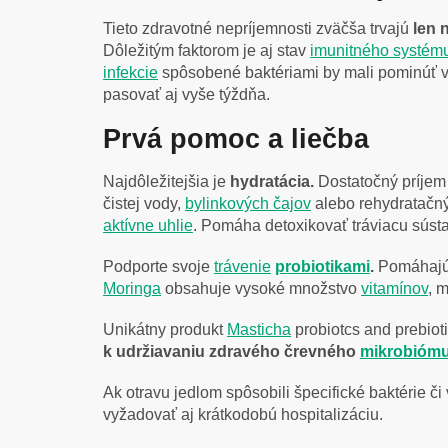
Tieto zdravotné nepríjemnosti zväčša trvajú
len 
Dôležitým faktorom je aj stav
imunitného systém
infekcie
spôsobené baktériami by mali pominúť v 
pasovať aj vyše týždňa.
Prvá pomoc a liečba
Najdôležitejšia je
hydratácia.
Dostatočný príjem 
čistej vody,
bylinkových čajov
alebo rehydratačný
aktívne uhlie
. Pomáha detoxikovať tráviacu súst
Podporte svoje
trávenie
probiotikami
.
Pomáhajú 
Moringa
obsahuje vysoké množstvo
vitamínov
, 
Unikátny produkt
Masticha
probiotcs and prebiot
k udržiavaniu zdravého črevného
mikrobióm
Ak otravu jedlom spôsobili špecifické baktérie či 
vyžadovať aj krátkodobú hospitalizáciu.