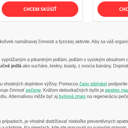
koľvek namáhavej činnosti a fyzickej aktivite. Aby sa váš orga
li vyprážaným a pikantným jedlám, jedlám s vysokým obsahom c
učné jedlá
ako sucháre, krekry, toasty, z ovocia banány. Dopria
ou vhodných doplnkov výživy. Pomocou
čagy sibírskej
podporíte
oruje činnosť
pečene
. Kráľom detoxikačných bylín je
pestrec ma
lu. Alternatívou môže byť aj
bylinná zmes
na regeneráciu peče
h prípadoch, je vhodné dodržiavať niekoľko preventívnych opatre
a nástroje. Na miestach, kde ste pracovali so surovým mäsom, n