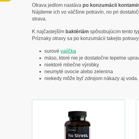
Otrava jedlom nastáva
po konzumácii kontami
Nájdeme ich vo väčšine potravín, no pri dostato
strava.
K najčastejším
baktériám
spôsobujúcim tento typ
Príznaky otravy sa po konzumácii takejto potrav
surové
vajíčka
mäso, ktoré nie je dostatočne tepelne upr
niektoré mliečne výrobky
neumyté ovocie alebo zelenina
niekedy môže byť zdrojom nákazy aj voda.