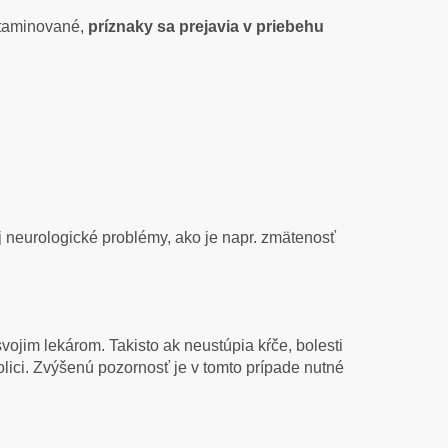
ntaminované,
príznaky sa prejavia v priebehu
aj neurologické problémy, ako je napr. zmätenosť
 svojim lekárom. Takisto ak neustúpia kŕče, bolesti
tolici. Zvýšenú pozornosť je v tomto prípade nutné