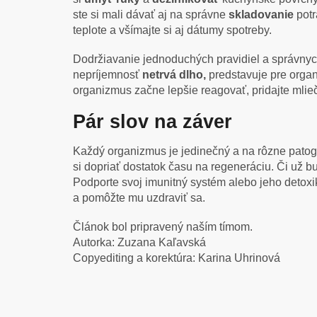
ste si mali dávať aj na správne
skladovanie
potr
teplote a všímajte si aj dátumy spotreby.
Dodržiavanie jednoduchých pravidiel a správnyc
nepríjemnosť
netrvá dlho,
predstavuje pre organ
organizmus začne lepšie reagovať, pridajte mlie
Pár slov na záver
Každý organizmus je jedinečný a na rôzne patog
si dopriať dostatok času na regeneráciu. Či už b
Podporte svoj imunitný systém alebo jeho detoxi
a pomôžte mu uzdraviť sa.
Článok bol pripravený naším tímom.
Autorka: Zuzana Kaľavská
Copyediting a korektúra: Karina Uhrinová