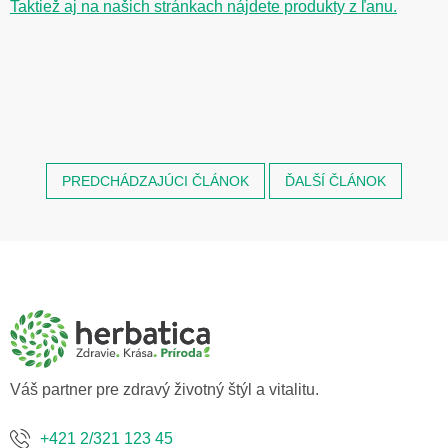
Taktiež aj na našich stránkach nájdete produkty z ľanu.
PREDCHÁDZAJÚCI ČLÁNOK
ĎALŠÍ ČLÁNOK
Z
á
p
ä
t
i
e
Váš partner pre zdravý životný štýl a vitalitu.
+421 2/321 123 45