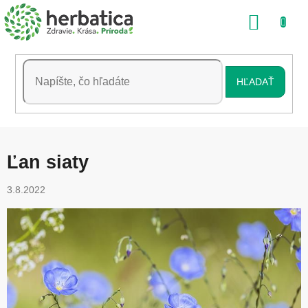
Prejsť
NÁKU
na
obsah
KOŠÍK
HĽADAŤ
Ľan siaty
3.8.2022