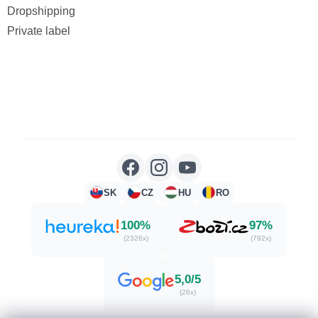
Dropshipping
Private label
SK
CZ
HU
RO
100%
97%
(2326x)
(792x)
5,0/5
(26x)