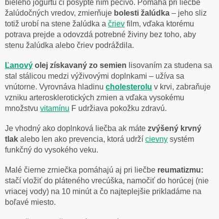
bieleho
jogurtu či posypte ním pečivo. Pomáha pri liečbe
žalúdočných vredov, zmierňuje
bolesti
žalúdka
– jeho sliz
totiž urobí na stene žalúdka a
čriev
film, vďaka ktorému
potrava prejde
a odovzdá potrebné živiny bez toho, aby
stenu žalúdka alebo čriev podráždila.
Ľanový
olej získavaný zo semien
lisovaním za studena sa
stal stálicou medzi výživovými
doplnkami – užíva sa
vnútorne. Vyrovnáva hladinu
cholesterolu
v krvi, zabraňuje
vzniku
arterosklerotických zmien a vďaka vysokému
množstvu
vitamínu
F udržiava pokožku zdravú.
Je vhodný ako doplnková liečba ak máte
zvýšený krvný
tlak
alebo len ako prevencia, ktorá
udrží
cievny
systém
funkčný do vysokého veku.
Malé čierne zrniečka pomáhajú aj pri liečbe
reumatizmu:
stačí vložiť do pláteného vrecúška,
namočiť do horúcej (nie
vriacej vody) na 10 minút a čo najteplejšie prikladáme na
boľavé
miesto.