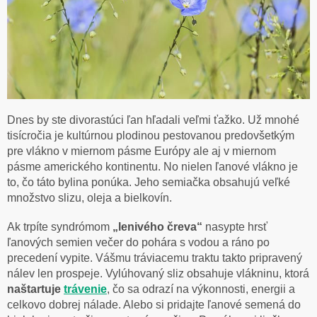
Dnes by ste divorastúci ľan hľadali veľmi ťažko. Už mnohé
tisícročia je kultúrnou plodinou pestovanou predovšetkým
pre vlákno v miernom pásme Európy ale aj v miernom
pásme amerického kontinentu. No nielen ľanové vlákno je
to, čo táto bylina ponúka. Jeho semiačka
obsahujú veľké
množstvo slizu, oleja a bielkovín.
Ak trpíte syndrómom
„lenivého čreva“
nasypte hrsť
ľanových semien večer do pohára
s vodou a ráno po
precedení vypite. Vášmu tráviacemu traktu takto pripravený
nálev len
prospeje. Vylúhovaný sliz obsahuje vlákninu, ktorá
naštartuje
trávenie
, čo sa odrazí na
výkonnosti, energii a
celkovo dobrej nálade. Alebo si pridajte ľanové semená do