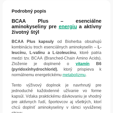
Podrobný popis
BCAA Plus – esenciálne
aminokyseliny pre
energiu
a aktívny
životný štýl
BCAA Plus kapsuly
od Bioherba obsahujú
kombináciu troch esenciálnych aminokyselín –
L-
leucínu, L-valínu a L-izoleucínu
, ktoré patria
medzi tzv. BCAA (Branched-Chain Amino Acids).
Zloženie je doplnené o
vitamín
B6
(pyridoxínhydrochlorid)
, ktorý prispieva k
normálnemu energetickému
metabolizmu
.
Tento výživový doplnok je navrhnutý pre
jednoduché každodenné užívanie vo forme
kapsúl. Vďaka praktickému dávkovaniu je vhodný
pre aktívnych ľudí, športovcov aj všetkých, ktorí
chcú doplniť aminokyseliny v rámci vyváženej
stravy.