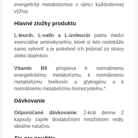
energetický metabolizmus v rámci každodennej
výživy.
Hlavné zložky produktu
L-leucín, L-valín a L-izoleucín
patria medzi
esenciálne aminokyseliny, ktoré si telo nedokáže
samo vytvoriť a je potrebné ich prijímať zo stravy
alebo doplnkov.
Vitamín B6
prispieva k normálnemu
energetickému metabolizmu, k normálnemu
metabolizmu bielkovín a glykogénu a k
normálnemu metabolizmu homocysteínu.*
Dávkovanie
Odporúčané dávkovanie:
2-krát denne 2
kapsuly zapite dostatočným množstvom vody,
ideálne nalačno.