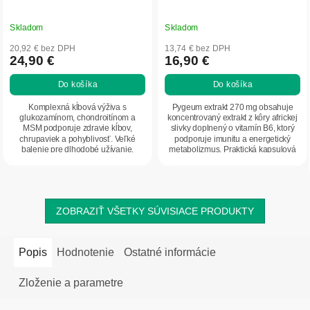
Skladom
Skladom
20,92 € bez DPH
13,74 € bez DPH
24,90 €
16,90 €
Do košíka
Do košíka
Komplexná kĺbová výživa s
Pygeum extrakt 270 mg obsahuje
glukozamínom, chondroitínom a
koncentrovaný extrakt z kôry africkej
MSM podporuje zdravie kĺbov,
slivky doplnený o vitamín B6, ktorý
chrupaviek a pohyblivosť. Veľké
podporuje imunitu a energetický
balenie pre dlhodobé užívanie.
metabolizmus. Praktická kapsulová
forma...
ZOBRAZIŤ VŠETKY SÚVISIACE PRODUKTY
Popis
Hodnotenie
Ostatné informácie
Zloženie a parametre