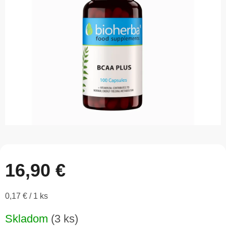
5
hviezdičiek.
16,90 €
Jednotková
0,17 € / 1 ks
cena:
Skladom
(3 ks)