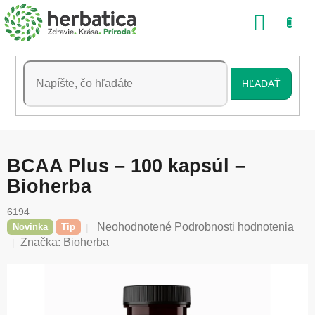
Prejsť
NÁKU
na
obsah
KOŠÍK
HĽADAŤ
BCAA Plus – 100 kapsúl –
Bioherba
6194
Priemerné
Neohodnotené
Podrobnosti hodnotenia
Novinka
Tip
hodnotenie
Značka:
Bioherba
produktu
je
0,0
z