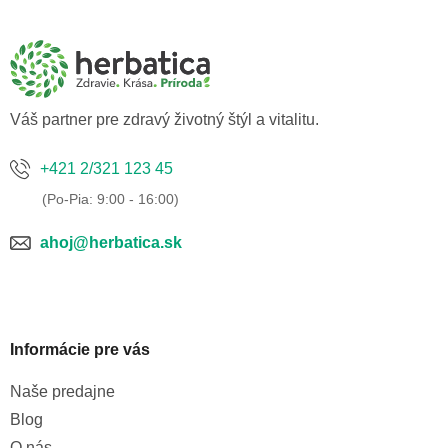
á
p
ä
t
i
e
Váš partner pre zdravý životný štýl a vitalitu.
+421 2/321 123 45
ahoj@herbatica.sk
Informácie pre vás
Naše predajne
Blog
O nás