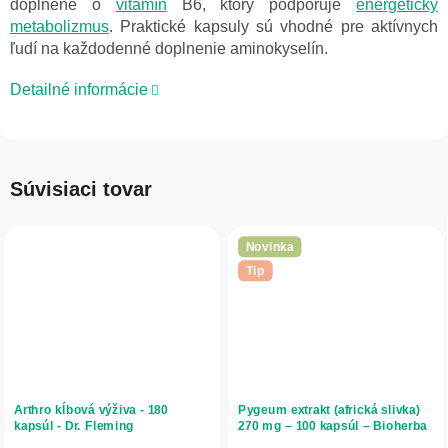
doplnené o
vitamín
B6, ktorý podporuje
energetický
metabolizmus
. Praktické kapsuly sú vhodné pre aktívnych
ľudí na každodenné doplnenie aminokyselín.
Detailné informácie
Súvisiaci tovar
Novinka
Tip
Arthro kĺbová výživa - 180
Pygeum extrakt (africká slivka)
kapsúl - Dr. Fleming
270 mg – 100 kapsúl – Bioherba