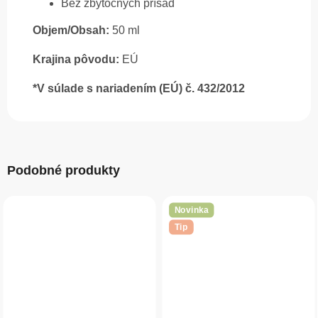
Bez zbytočných prísad
Objem/Obsah:
50 ml
Krajina pôvodu:
EÚ
*V súlade s nariadením (EÚ) č. 432/2012
Podobné produkty
Novinka
Tip