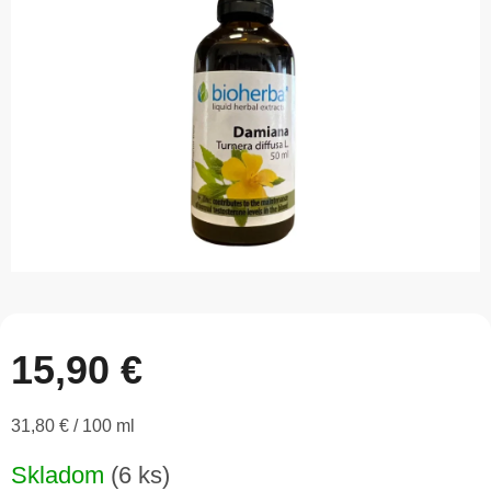
5
hviezdičiek.
15,90 €
Jednotková
31,80 € / 100 ml
cena:
Skladom
(6 ks)