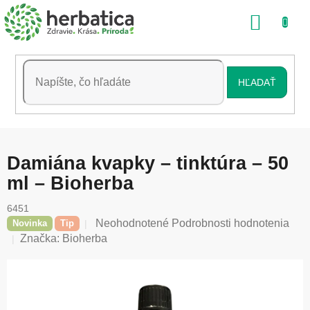
Prejsť
NÁKU
na
obsah
KOŠÍK
HĽADAŤ
Damiána kvapky – tinktúra – 50
ml – Bioherba
6451
Priemerné
Neohodnotené
Podrobnosti hodnotenia
Novinka
Tip
hodnotenie
Značka:
Bioherba
produktu
je
0,0
z