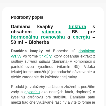
Podrobný popis
Damiána kvapky –
tinktúra
s
obsahom
vitamínu
B5 pre
hormonálnu rovnováhu
a
energiu
–
50 ml – Bioherba
Damiána kvapky
od Bioherba sú
doplnkom
výživy
vo forme
tinktúry
, ktorý obsahuje extrakt z
rastliny
Turnera diffusa
(damiána) v kombinácii s
pantoténovou kyselinou (vitamín B5). Vďaka
tekutej forme umožňujú jednoduché dávkovanie a
rýchle zaradenie do každodennej rutiny.
Produkt je založený na čistom zložení s použitím
vody a
glycerínu
ako nosných látok, doplnený o
kyselinu citrónovú pre stabilitu. Damiána patrí
medzi tradične využívané rastliny a v tejto forme je