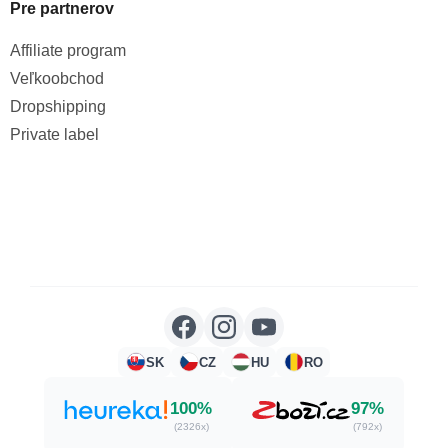
Pre partnerov
Affiliate program
Veľkoobchod
Dropshipping
Private label
SK
CZ
HU
RO
100%
97%
(2326x)
(792x)