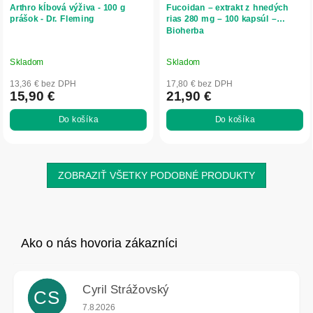
Arthro kĺbová výživa - 100 g
Fucoidan – extrakt z hnedých
prášok - Dr. Fleming
rias 280 mg – 100 kapsúl –
Bioherba
Skladom
Skladom
13,36 € bez DPH
17,80 € bez DPH
15,90 €
21,90 €
Do košíka
Do košíka
ZOBRAZIŤ VŠETKY PODOBNÉ PRODUKTY
Cyril Strážovský
CS
Hodnotenie obchodu je 5 z 5 hviezdičiek.
7.8.2026