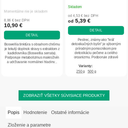
Skladom
Priemerné
Momentálne nie je skladom
hodnotenie
od 4,53 € bez DPH
produktu
5,39 €
8,86 € bez DPH
od
10,90 €
je
DETAIL
5,0
DETAIL
z
Pestrec, známy ako "kráľ
5
detoxikačných bylín" je výborným
Boswellia tinktúra s obsahom chrómu
prírodným pomocníkom pre
je tekutý doplnok stravy s extraktom z
hviezdičiek.
detoxikáciu pečene a celého
kadidlovníka (Boswellia serrata).
organizmu. Podporuje zdravé
Podporuje metabolizmus makroživín
trávenie, regeneráciu pečeňových...
a udržiavanie normálnej hladiny...
250 g
500 g
ZOBRAZIŤ VŠETKY SÚVISIACE PRODUKTY
Popis
Hodnotenie
Ostatné informácie
Zloženie a parametre