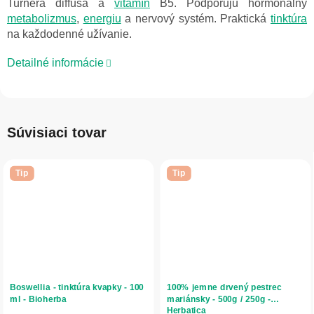
Turnera diffusa a
vitamín
B5. Podporujú hormonálny
metabolizmus
,
energiu
a nervový systém. Praktická
tinktúra
na každodenné užívanie.
Detailné informácie
Súvisiaci tovar
Tip
Tip
Boswellia - tinktúra kvapky - 100
100% jemne drvený pestrec
ml - Bioherba
mariánsky - 500g / 250g -
Herbatica