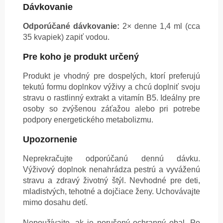
Dávkovanie
Odporúčané dávkovanie:
2× denne 1,4 ml (cca
35 kvapiek) zapiť vodou.
Pre koho je produkt určený
Produkt je vhodný pre dospelých, ktorí preferujú
tekutú formu doplnkov výživy a chcú doplniť svoju
stravu o rastlinný extrakt a vitamín B5. Ideálny pre
osoby so zvýšenou záťažou alebo pri potrebe
podpory energetického metabolizmu.
Upozornenie
Neprekračujte odporúčanú dennú dávku.
Výživový doplnok nenahrádza pestrú a vyváženú
stravu a zdravý životný štýl. Nevhodné pre deti,
mladistvých, tehotné a dojčiace ženy. Uchovávajte
mimo dosahu detí.
Nepoužívajte, ak je porušený ochranný obal. Po