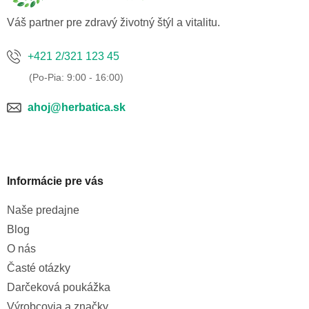
i
e
Váš partner pre zdravý životný štýl a vitalitu.
+421 2/321 123 45
ahoj@herbatica.sk
Informácie pre vás
Naše predajne
Blog
O nás
Časté otázky
Darčeková poukážka
Výrobcovia a značky