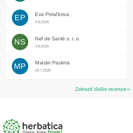
Eva Polačkova
EP
Hodnotenie obchodu je 5 z 5 hviezdičiek.
4.8.2026
Nef de Santé s. r. o.
NS
Hodnotenie obchodu je 5 z 5 hviezdičiek.
3.8.2026
Marián Paskrta
MP
Hodnotenie obchodu je 5 z 5 hviezdičiek.
29.7.2026
Zobraziť ďalšie recenzie
Z
á
p
ä
t