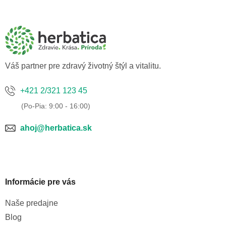
á
p
ä
t
i
e
Váš partner pre zdravý životný štýl a vitalitu.
+421 2/321 123 45
ahoj@herbatica.sk
Informácie pre vás
Naše predajne
Blog