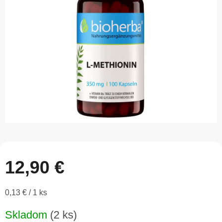
5
hviezdičiek.
12,90 €
Jednotková
0,13 € / 1 ks
cena:
Skladom
(2 ks)