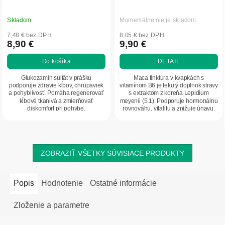
Skladom
Momentálne nie je skladom
7,48 € bez DPH
8,05 € bez DPH
8,90 €
9,90 €
Do košíka
DETAIL
Glukozamín sulfát v prášku
Maca tinktúra v kvapkách s
podporuje zdravie kĺbov, chrupaviek
vitamínom B6 je tekutý doplnok stravy
a pohyblivosť. Pomáha regenerovať
s extraktom z koreňa Lepidium
kĺbové tkanivá a zmierňovať
meyenii (5:1). Podporuje hormonálnu
diskomfort pri pohybe.
rovnováhu, vitalitu a znižuje únavu.
Praktická...
ZOBRAZIŤ VŠETKY SÚVISIACE PRODUKTY
Popis
Hodnotenie
Ostatné informácie
Zloženie a parametre