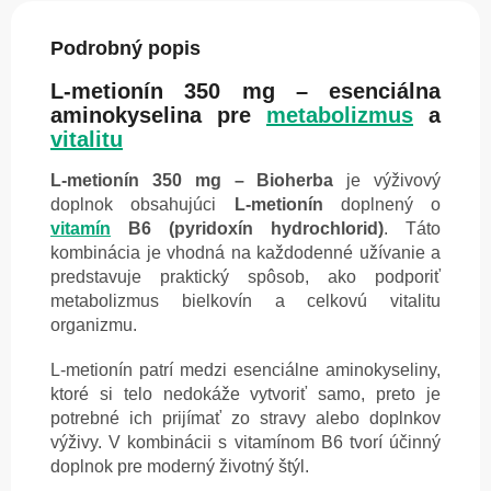
Podrobný popis
L-metionín 350 mg – esenciálna
aminokyselina pre
metabolizmus
a
vitalitu
L-metionín 350 mg – Bioherba
je výživový
doplnok obsahujúci
L-metionín
doplnený o
vitamín
B6 (pyridoxín hydrochlorid)
. Táto
kombinácia je vhodná na každodenné užívanie a
predstavuje praktický spôsob, ako podporiť
metabolizmus bielkovín a celkovú vitalitu
organizmu.
L-metionín patrí medzi esenciálne aminokyseliny,
ktoré si telo nedokáže vytvoriť samo, preto je
potrebné ich prijímať zo stravy alebo doplnkov
výživy. V kombinácii s vitamínom B6 tvorí účinný
doplnok pre moderný životný štýl.