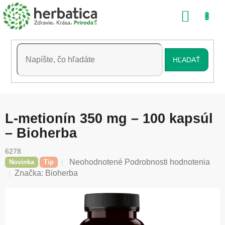
Prejsť
NÁKU
na
obsah
KOŠÍK
HĽADAŤ
L-metionín 350 mg – 100 kapsúl
– Bioherba
6278
Priemerné
Neohodnotené
Podrobnosti hodnotenia
Novinka
Tip
hodnotenie
Značka:
Bioherba
produktu
je
0,0
z