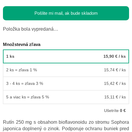
Pošlite mi mail, ak bude skladom
Položka bola vypredaná…
Množstevná zľava
1 ks
15,90 €
/ ks
2 ks = zľava 1 %
15,74 €
/ ks
3 - 4 ks = zľava 3 %
15,42 €
/ ks
5 a viac ks = zľava 5 %
15,11 €
/ ks
Ušetríte
0 €
Rutín 250 mg s obsahom bioflavonoidu zo stromu Sophora
japonica doplnený o zinok. Podporuje ochranu buniek pred