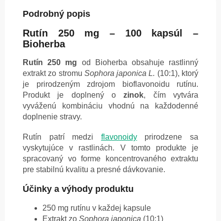
Podrobný popis
Rutín 250 mg – 100 kapsúl –
Bioherba
Rutín 250 mg
od Bioherba obsahuje rastlinný
extrakt zo stromu
Sophora japonica L.
(10:1), ktorý
je prirodzeným zdrojom bioflavonoidu rutínu.
Produkt je doplnený o
zinok
, čím vytvára
vyváženú kombináciu vhodnú na každodenné
doplnenie stravy.
Rutín patrí medzi
flavonoidy
prirodzene sa
vyskytujúce v rastlinách. V tomto produkte je
spracovaný vo forme koncentrovaného extraktu
pre stabilnú kvalitu a presné dávkovanie.
Účinky a výhody produktu
250 mg rutínu v každej kapsule
Extrakt zo
Sophora japonica
(10:1)