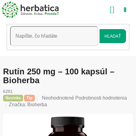
Prejsť
NÁKU
na
obsah
KOŠÍK
HĽADAŤ
Rutín 250 mg – 100 kapsúl –
Bioherba
6281
Priemerné
Neohodnotené
Podrobnosti hodnotenia
Novinka
Tip
hodnotenie
Značka:
Bioherba
produktu
je
0,0
z