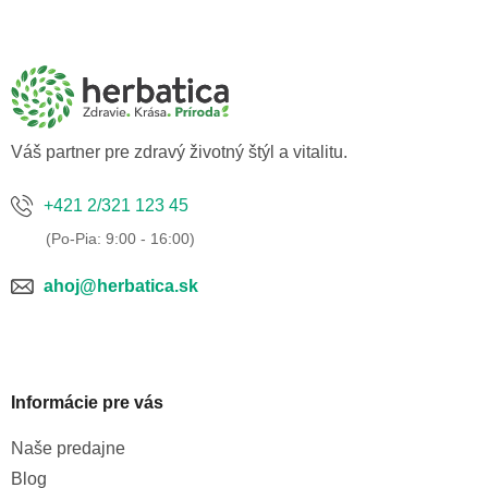
Z
á
p
ä
t
i
e
Váš partner pre zdravý životný štýl a vitalitu.
+421 2/321 123 45
ahoj@herbatica.sk
Informácie pre vás
Naše predajne
Blog