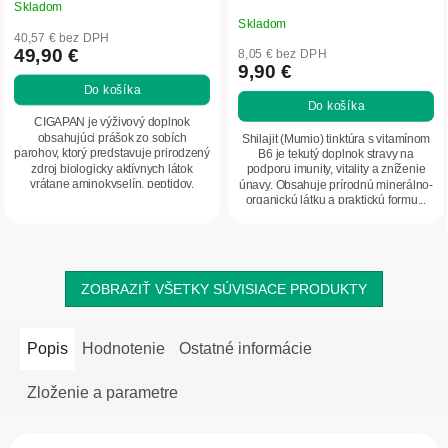
Skladom
Priemerné
Skladom
hodnotenie
40,57 € bez DPH
produktu
49,90 €
8,05 € bez DPH
9,90 €
je
Do košíka
5,0
Do košíka
z
CIGAPAN je výživový doplnok
5
obsahujúci prášok zo sobích
Shilajit (Mumio) tinktúra s vitamínom
parohov, ktorý predstavuje prirodzený
B6 je tekutý doplnok stravy na
hviezdičiek.
zdroj biologicky aktívnych látok
podporu imunity, vitality a zníženie
vrátane aminokyselín, peptidov,
únavy. Obsahuje prírodnú minerálno-
vitamínov a...
organickú látku a praktickú formu...
ZOBRAZIŤ VŠETKY SÚVISIACE PRODUKTY
Popis
Hodnotenie
Ostatné informácie
Zloženie a parametre