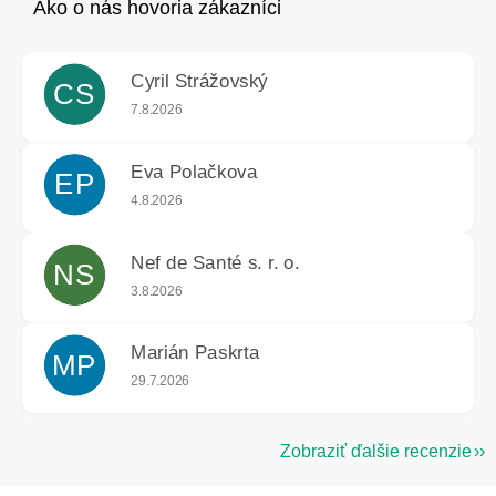
Cyril Strážovský
CS
Hodnotenie obchodu je 5 z 5 hviezdičiek.
7.8.2026
Eva Polačkova
EP
Hodnotenie obchodu je 5 z 5 hviezdičiek.
4.8.2026
Nef de Santé s. r. o.
NS
Hodnotenie obchodu je 5 z 5 hviezdičiek.
3.8.2026
Marián Paskrta
MP
Hodnotenie obchodu je 5 z 5 hviezdičiek.
29.7.2026
Zobraziť ďalšie recenzie