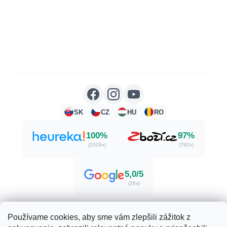
SK
CZ
HU
RO
100%
97%
(2326x)
(792x)
5,0/5
(26x)
Používame cookies, aby sme vám zlepšili zážitok z