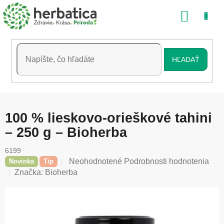
Prejsť
NÁKU
na
obsah
KOŠÍK
HĽADAŤ
100 % lieskovo-orieškové tahini
– 250 g – Bioherba
6199
Priemerné
Neohodnotené
Podrobnosti hodnotenia
Novinka
Tip
hodnotenie
Značka:
Bioherba
produktu
je
0,0
z