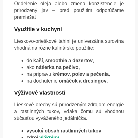
Oddelenie oleja alebo zmena konzistencie je
prirodzený jav – pred použitím odporúčame
premiešať.
Využitie v kuchyni
Lieskovo-orieškové tahini je univerzálna surovina
vhodná na rôzne kulinárske použitie:
do
kaší, smoothie a dezertov
,
ako
nátierka na pečivo
,
na prípravu
krémov, polev a pečenia
,
na dochutenie
omáčok a dresingov
.
Výživové vlastnosti
Lieskové orechy sú prirodzeným zdrojom energie
a rastlinných tukov, vďaka čomu sú vhodnou
súčasťou vyváženého jedálnička.
vysoký obsah rastlinných tukov
zdroj
vlákniny