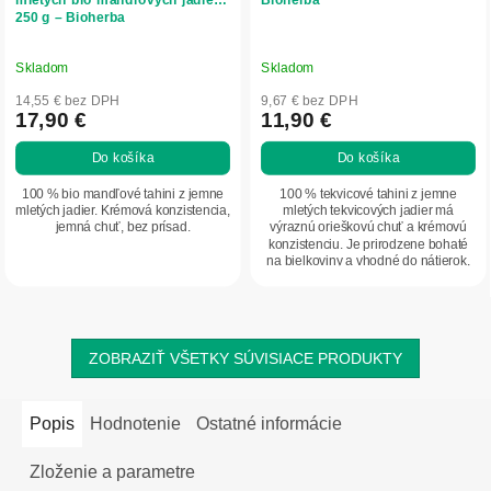
250 g – Bioherba
Skladom
Skladom
14,55 € bez DPH
9,67 € bez DPH
17,90 €
11,90 €
Do košíka
Do košíka
100 % bio mandľové tahini z jemne
100 % tekvicové tahini z jemne
mletých jadier. Krémová konzistencia,
mletých tekvicových jadier má
jemná chuť, bez prísad.
výraznú orieškovú chuť a krémovú
konzistenciu. Je prirodzene bohaté
na bielkoviny a vhodné do nátierok,
dresingov,...
ZOBRAZIŤ VŠETKY SÚVISIACE PRODUKTY
Popis
Hodnotenie
Ostatné informácie
Zloženie a parametre