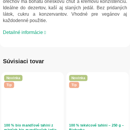
orechov má bohatú orieškovú chuť a krémovú konzistenciu.
Ideálne do dezertov, kaší aj slaných jedál. Bez pridaných
látok, cukru a konzervantov. Vhodné pre vegánov aj
každodenné použitie.
Detailné informácie
Súvisiaci tovar
Novinka
Novinka
Tip
Tip
100 % bio mandľové tahini z
100 % tekvicové tahini – 250 g –
mletých bio mandľových jadier –
Bioherba