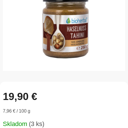
5
hviezdičiek.
19,90 €
Jednotková
7,96 € / 100 g
cena:
Skladom
(3 ks)