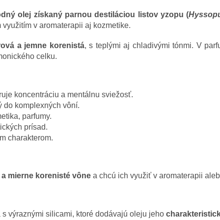
odný olej získaný parnou destiláciou listov yzopu (
Hyssopus
využitím v aromaterapii aj kozmetike.
frová a jemne korenistá
, s teplými aj chladivými tónmi. V par
rmonického celku.
uje koncentráciu a mentálnu sviežosť.
 do komplexných vôní.
etika, parfumy.
ických prísad.
ým charakterom.
 a mierne korenisté vône
a chcú ich využiť v aromaterapii ale
a s výraznými silicami, ktoré dodávajú oleju jeho
charakteristic