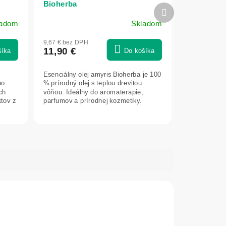
Bioherba
Ďalší
produkt
ladom
Skladom
9,67 € bez DPH
11,90 €
šíka
Do košíka
Esenciálny olej amyris Bioherba je 100
po
% prírodný olej s teplou drevitou
ch
vôňou. Ideálny do aromaterapie,
ktov z
parfumov a prírodnej kozmetiky.