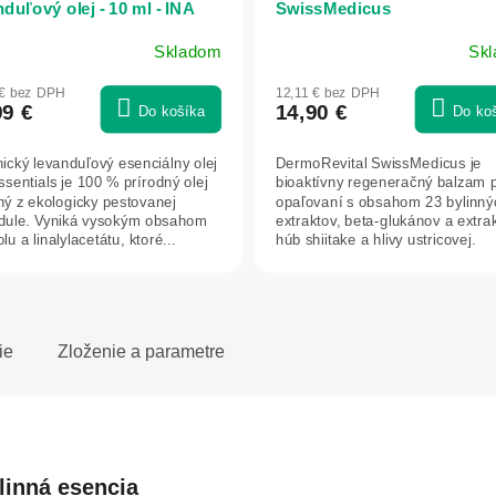
duľový olej - 10 ml - INA
SwissMedicus
ntials
Skladom
Sk
 € bez DPH
12,11 € bez DPH
99 €
14,90 €
Do košíka
Do ko
ický levanduľový esenciálny olej
DermoRevital SwissMedicus je
ssentials je 100 % prírodný olej
bioaktívny regeneračný balzam 
ný z ekologicky pestovanej
opaľovaní s obsahom 23 bylinný
dule. Vyniká vysokým obsahom
extraktov, beta-glukánov a extra
olu a linalylacetátu, ktoré...
húb shiitake a hlivy ustricovej.
Upokojuje...
ie
Zloženie a parametre
linná esencia