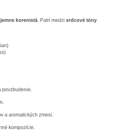
a jemne korenistá
. Patrí medzi
srdcové tóny
.
mian)
ss)
a povzbudenie.
m.
ov a aromatických zmesí.
inné kompozície.