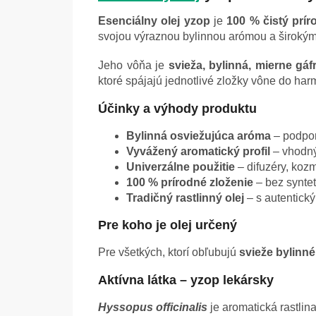
Esenciálny olej yzop
je
100 % čistý prír
svojou výraznou bylinnou arómou a širokým 
Jeho vôňa je
svieža, bylinná, mierne gá
ktoré spájajú jednotlivé zložky vône do ha
Účinky a výhody produktu
Bylinná osviežujúca aróma
– podpor
Vyvážený aromatický profil
– vhodný
Univerzálne použitie
– difuzéry, kozm
100 % prírodné zloženie
– bez syntet
Tradičný rastlinný olej
– s autentick
Pre koho je olej určený
Pre všetkých, ktorí obľubujú
svieže bylinné
Aktívna látka – yzop lekársky
Hyssopus officinalis
je aromatická rastlin