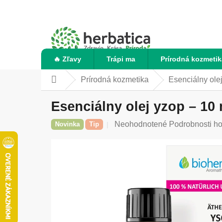
Prejsť
na
obsah
🔥 Zľavy
Trápi ma
Prírodná kozmetik
Prírodná kozmetika
Esenciálny ole
Domov
Esenciálny olej yzop – 10
Priemerné
Neohodnotené
Podrobnosti h
Novinka
Tip
hodnotenie
produktu
je
0,0
z
5
hviezdičiek.