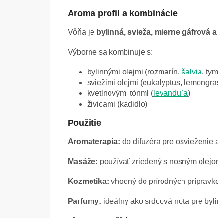
Aroma profil a kombinácie
Vôňa je
bylinná, svieža, mierne gáfrová 
Výborne sa kombinuje s:
bylinnými olejmi (rozmarín,
šalvia
, ty
sviežimi olejmi (eukalyptus, lemongra
kvetinovými tónmi (
levanduľa
)
živicami (kadidlo)
Použitie
Aromaterapia:
do difuzéra pre osvieženie 
Masáže:
používať zriedený s nosným olejo
Kozmetika:
vhodný do prírodných prípravk
Parfumy:
ideálny ako srdcová nota pre byl