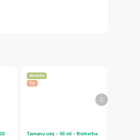
Novinka
Tip
Ďalší
produkt
 10
Tamanu olej – 50 ml – Bioherba