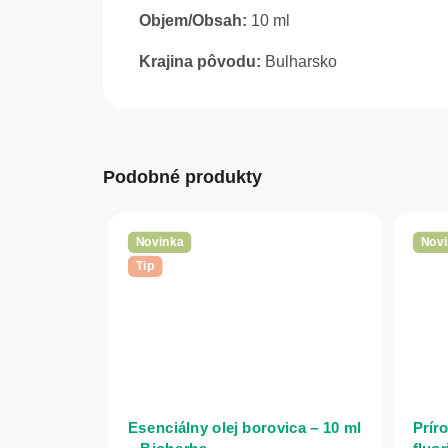
Objem/Obsah:
10 ml
Krajina pôvodu:
Bulharsko
Podobné produkty
Novinka
Novi
Tip
Esenciálny olej borovica – 10 ml
Prír