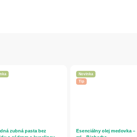
nka
Novinka
Tip
odná zubná pasta bez
Esenciálny olej medovka –