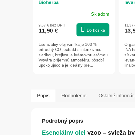
Bioherba
levan
Esse
Skladom
9,67 € bez DPH
11,37
11,90 €
13,
Do košíka
Esenciálny olej vanilka je 100 %
Organ
prírodný CO₂ extrakt s intenzívnou
INA E
sladkou, hrejivou a krémovou arómou.
získa
Vytvára príjemnú atmosféru, pôsobí
levan
upokojujúco a je ideálny pre...
linalo
Popis
Hodnotenie
Ostatné informác
Podrobný popis
Esenciálny olej
yzop – svieža by