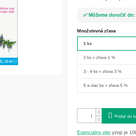
Môžeme doručiť do:
Množstevná zľava
1 ks
2 ks = zľava 1 %
3 - 4 ks = zľava 3 %
5 a viac ks = zľava 5 %
Pridať do k
Esenciálny olej
yzop je 100