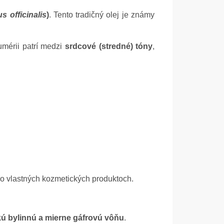
 officinalis
)
. Tento tradičný olej je známy
fumérii patrí medzi
srdcové (stredné) tóny
,
bo vlastných kozmetických produktoch.
kú bylinnú a mierne gáfrovú vôňu
.