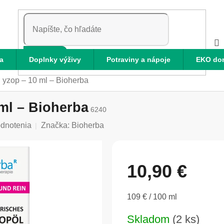
HĽADAŤ
a
Doplnky výživy
Potraviny a nápoje
EKO do
j yzop – 10 ml – Bioherba
 ml – Bioherba
6240
odnotenia
Značka:
Bioherba
10,90 €
Jednotková
109 € / 100 ml
cena:
Skladom
(2 ks)