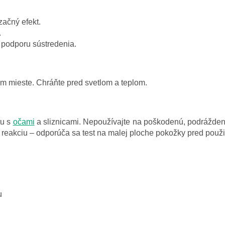
ačný efekt.
.
 podporu sústredenia.
 mieste. Chráňte pred svetlom a teplom.
tu s
očami
a sliznicami. Nepoužívajte na poškodenú, podrážde
reakciu – odporúča sa test na malej ploche pokožky pred použi
u