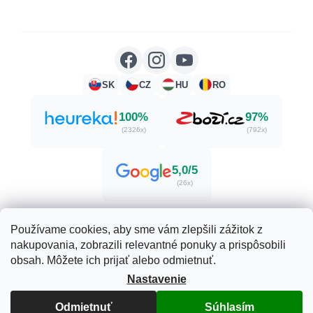
SK
CZ
HU
RO
100%
97%
(2326x)
(792x)
5,0/5
(26x)
Používame cookies, aby sme vám zlepšili zážitok z
nakupovania, zobrazili relevantné ponuky a prispôsobili
Vytvoril Shoptet
obsah. Môžete ich prijať alebo odmietnuť.
Nastavenie
Copyright 2026
Herbatica.sk
. Všetky práva vyhradené.
Odmietnuť
Súhlasím
Upraviť nastavenie cookies