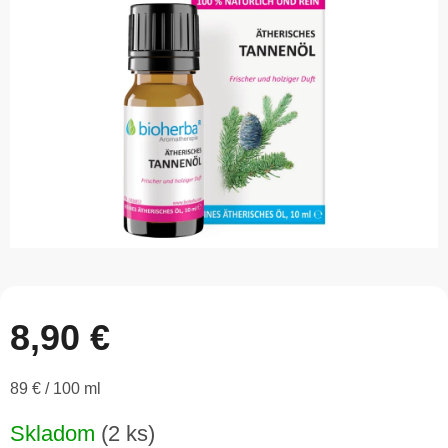
5
hviezdičiek.
8,90 €
Jednotková
89 € / 100 ml
cena:
Skladom
(2 ks)