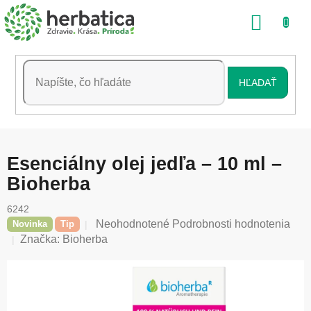
Prejsť
NÁKU
na
obsah
KOŠÍK
HĽADAŤ
Esenciálny olej jedľa – 10 ml –
Bioherba
6242
Priemerné
Neohodnotené
Podrobnosti hodnotenia
Novinka
Tip
hodnotenie
Značka:
Bioherba
produktu
je
0,0
z