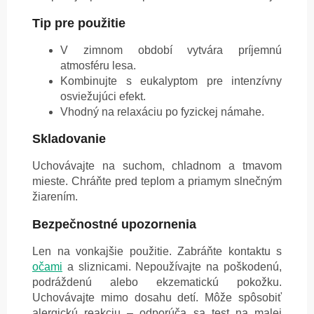
Tip pre použitie
V zimnom období vytvára príjemnú
atmosféru lesa.
Kombinujte s eukalyptom pre intenzívny
osviežujúci efekt.
Vhodný na relaxáciu po fyzickej námahe.
Skladovanie
Uchovávajte na suchom, chladnom a tmavom
mieste. Chráňte pred teplom a priamym slnečným
žiarením.
Bezpečnostné upozornenia
Len na vonkajšie použitie. Zabráňte kontaktu s
očami
a sliznicami. Nepoužívajte na poškodenú,
podráždenú alebo ekzematickú pokožku.
Uchovávajte mimo dosahu detí. Môže spôsobiť
alergickú reakciu – odporúča sa test na malej