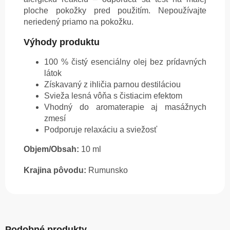
ploche pokožky pred použitím. Nepoužívajte
neriedený priamo na pokožku.
Výhody produktu
100 % čistý esenciálny olej bez prídavných
látok
Získavaný z ihličia parnou destiláciou
Svieža lesná vôňa s čistiacim efektom
Vhodný do aromaterapie aj masážnych
zmesí
Podporuje relaxáciu a sviežosť
Objem/Obsah:
10 ml
Krajina pôvodu:
Rumunsko
Podobné produkty