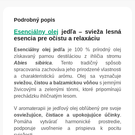
Podrobný popis
Esenciálny olej
jedľa – svieža lesná
esencia pre očistu a relaxáciu
Esenciálny olej jedľa
je 100 % prírodný olej
získavaný parnou destiláciou z ihličia stromu
Abies sibirica
. Tento tradičný spôsob
spracovania zachováva jeho prirodzené vlastnosti
a charakteristickú arómu. Olej sa vyznačuje
sviežou, čistou a balzamickou vôňou
s jemnými
živicovými a zelenými tónmi, ktoré pripomínajú
prechádzku ihličnatým lesom.
V aromaterapii je jedľový olej obľúbený pre svoje
osviežujúce, čistiace a upokojujúce účinky
.
Pomáha vytvárať harmonické prostredie,
podporuje uvoľnenie a prispieva k pocitu
sviežosti.