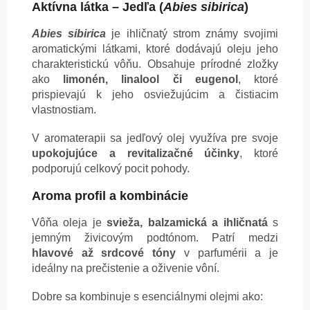
Aktívna látka – Jedľa (
Abies sibirica
)
Abies sibirica
je ihličnatý strom známy svojimi
aromatickými látkami, ktoré dodávajú oleju jeho
charakteristickú vôňu. Obsahuje prírodné zložky
ako
limonén, linalool či eugenol
, ktoré
prispievajú k jeho osviežujúcim a čistiacim
vlastnostiam.
V aromaterapii sa jedľový olej využíva pre svoje
upokojujúce a revitalizačné účinky
, ktoré
podporujú celkový pocit pohody.
Aroma profil a kombinácie
Vôňa oleja je
svieža, balzamická a ihličnatá
s
jemným živicovým podtónom. Patrí medzi
hlavové až srdcové tóny
v parfumérii a je
ideálny na prečistenie a oživenie vôní.
Dobre sa kombinuje s esenciálnymi olejmi ako: