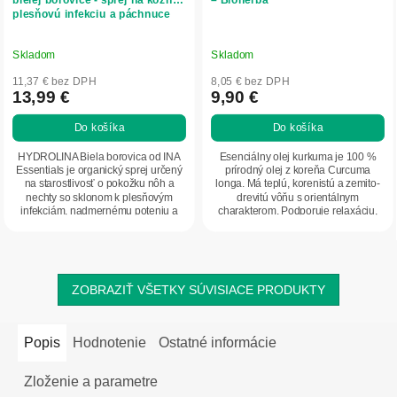
plesňovú infekciu a páchnuce
nohy - 150 ml - INA Essentials
Skladom
Skladom
11,37 € bez DPH
8,05 € bez DPH
13,99 €
9,90 €
Do košíka
Do košíka
HYDROLINA Biela borovica od INA
Esenciálny olej kurkuma je 100 %
Essentials je organický sprej určený
prírodný olej z koreňa Curcuma
na starostlivosť o pokožku nôh a
longa. Má teplú, korenistú a zemito-
nechty so sklonom k plesňovým
drevitú vôňu s orientálnym
infekciám, nadmernému poteniu a
charakterom. Podporuje relaxáciu,
nepríjemnému...
harmonizuje...
ZOBRAZIŤ VŠETKY SÚVISIACE PRODUKTY
Popis
Hodnotenie
Ostatné informácie
Zloženie a parametre