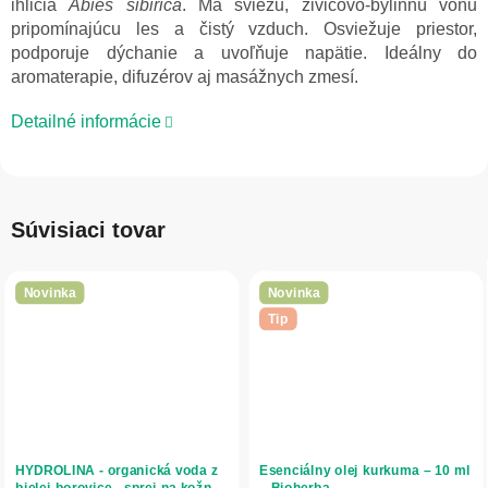
ihličia
Abies sibirica
. Má sviežu, živicovo-bylinnú vôňu
pripomínajúcu les a čistý vzduch. Osviežuje priestor,
podporuje dýchanie a uvoľňuje napätie. Ideálny do
aromaterapie, difuzérov aj masážnych zmesí.
Detailné informácie
Súvisiaci tovar
Novinka
Novinka
Tip
HYDROLINA - organická voda z
Esenciálny olej kurkuma – 10 ml
bielej borovice - sprej na kožnú
– Bioherba