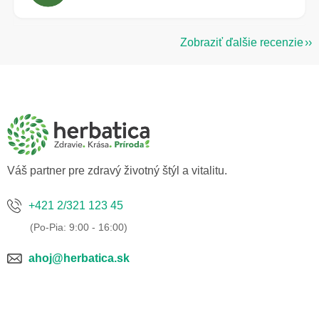
Zobraziť ďalšie recenzie
Z
á
p
ä
t
i
e
Váš partner pre zdravý životný štýl a vitalitu.
+421 2/321 123 45
ahoj@herbatica.sk