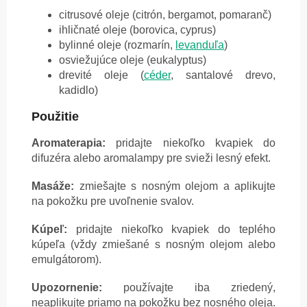
citrusové oleje (citrón, bergamot, pomaranč)
ihličnaté oleje (borovica, cyprus)
bylinné oleje (rozmarín,
levanduľa
)
osviežujúce oleje (eukalyptus)
drevité oleje (
céder
, santalové drevo,
kadidlo)
Použitie
Aromaterapia:
pridajte niekoľko kvapiek do
difuzéra alebo aromalampy pre svieži lesný efekt.
Masáže:
zmiešajte s nosným olejom a aplikujte
na pokožku pre uvoľnenie svalov.
Kúpeľ:
pridajte niekoľko kvapiek do teplého
kúpeľa (vždy zmiešané s nosným olejom alebo
emulgátorom).
Upozornenie:
používajte iba zriedený,
neaplikujte priamo na pokožku bez nosného oleja.