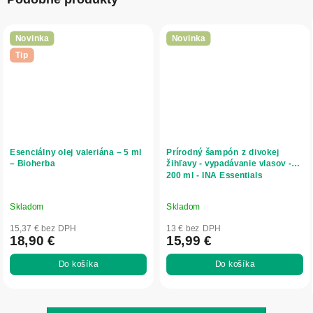
Novinka
Novinka
Tip
Esenciálny olej valeriána – 5 ml
Prírodný šampón z divokej
– Bioherba
žihľavy - vypadávanie vlasov -
200 ml - INA Essentials
Skladom
Skladom
15,37 € bez DPH
13 € bez DPH
18,90 €
15,99 €
Do košíka
Do košíka