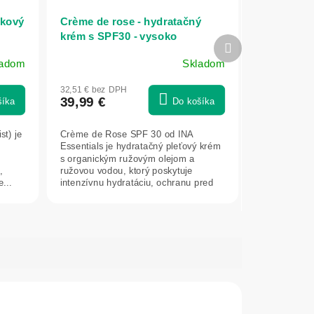
bkový
Crème de rose - hydratačný
krém s SPF30 - vysoko
Ďalší
obohatený o organický
produkt
ladom
Skladom
esenciálny ružový olej - 50 ml -
INA Essentials
32,51 € bez DPH
39,99 €
šíka
Do košíka
st) je
Crème de Rose SPF 30 od INA
Essentials je hydratačný pleťový krém
s organickým ružovým olejom a
,
ružovou vodou, ktorý poskytuje
...
intenzívnu hydratáciu, ochranu pred
UVA a UVB...