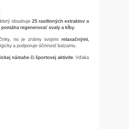
y
, ktorý obsahuje
25 rastlinných extraktov a
a pomáha regenerovať svaly a kĺby
.
činky, no je známy svojimi
relaxačnými,
rgicky a podporuje účinnosť balzamu.
ckej námahe či športovej aktivite
. Vďaka