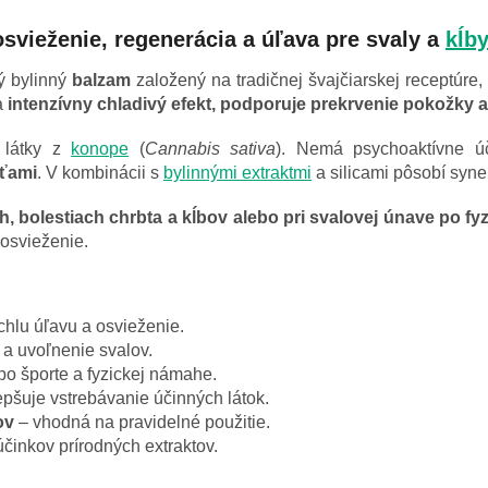
svieženie, regenerácia a úľava pre svaly a
kĺb
ý bylinný
balzam
založený na tradičnej švajčiarskej receptúre
a
intenzívny chladivý efekt, podporuje prekrvenie pokožky 
 látky z
konope
(
Cannabis sativa
). Nemá psychoaktívne ú
sťami
. V kombinácii s
bylinnými extraktmi
a silicami pôsobí syne
bolestiach chrbta a kĺbov alebo pri svalovej únave po fyzi
 osvieženie.
chlu úľavu a osvieženie.
a uvoľnenie svalov.
o športe a fyzickej námahe.
epšuje vstrebávanie účinných látok.
ov
– vhodná na pravidelné použitie.
činkov prírodných extraktov.