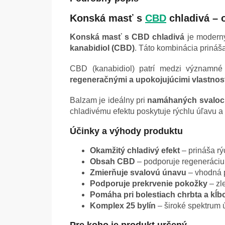
Konská masť s
CBD
chladivá – o
Konská masť s CBD chladivá
je modern
kanabidiol (CBD)
. Táto kombinácia prináš
CBD (kanabidiol) patrí medzi významné
regeneračnými a upokojujúcimi vlastno
Balzam je ideálny pri
namáhaných svaloch, 
chladivému efektu poskytuje rýchlu úľavu a
Účinky a výhody produktu
Okamžitý chladivý efekt
– prináša rý
Obsah CBD
– podporuje regeneráciu 
Zmierňuje svalovú únavu
– vhodná p
Podporuje prekrvenie pokožky
– zl
Pomáha pri bolestiach chrbta a kĺb
Komplex 25 bylín
– široké spektrum ú