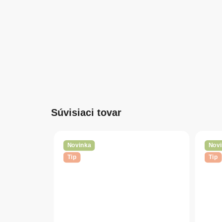
Súvisiaci tovar
Novinka
Novi
Tip
Tip