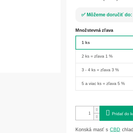
Môžeme doručiť do:
Množstevná zľava
1 ks
2 ks = zľava 1 %
3 - 4 ks = zľava 3 %
5 a viac ks = zľava 5 %
Pridať do k
Konská masť s
CBD
chlad