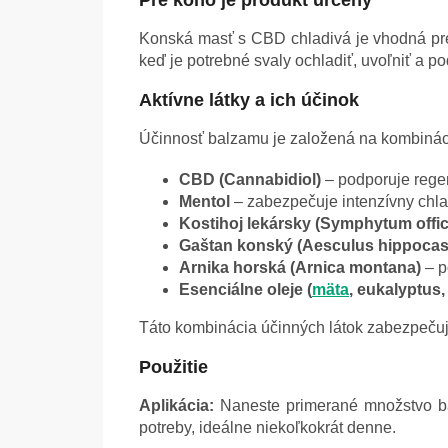
Pre koho je produkt určený
Konská masť s CBD chladivá je vhodná p
keď je potrebné svaly ochladiť, uvoľniť a po
Aktívne látky a ich účinok
Účinnosť balzamu je založená na kombinácii
CBD (Cannabidiol)
– podporuje regen
Mentol
– zabezpečuje intenzívny chlad
Kostihoj lekársky (Symphytum offic
Gaštan konský (Aesculus hippoca
Arnika horská (Arnica montana)
– p
Esenciálne oleje (
mäta
, eukalyptus,
Táto kombinácia účinných látok zabezpeču
Použitie
Aplikácia:
Naneste primerané množstvo bal
potreby, ideálne niekoľkokrát denne.