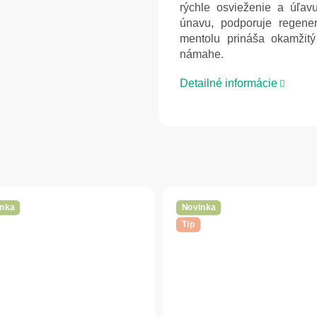
rýchle osvieženie a úľa
únavu, podporuje regene
mentolu prináša okamžitý
námahe.
Detailné informácie
nka
Novinka
Tip