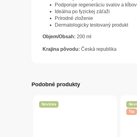
Podporuje regeneráciu svalov a kĺbov
Ideálna po fyzickej záťaži
Prírodné zloženie
Dermatologicky testovaný produkt
Objem/Obsah:
200 ml
Krajina pôvodu:
Česká republika
Podobné produkty
Novinka
Novi
Tip