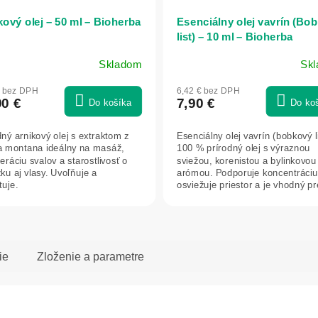
kový olej – 50 ml – Bioherba
Esenciálny olej vavrín (Bo
list) – 10 ml – Bioherba
Skladom
Sk
€ bez DPH
6,42 € bez DPH
90 €
7,90 €
Do košíka
Do ko
dný arnikový olej s extraktom z
Esenciálny olej vavrín (bobkový li
a montana ideálny na masáž,
100 % prírodný olej s výraznou
eráciu svalov a starostlivosť o
sviežou, korenistou a bylinkovou
ku aj vlasy. Uvoľňuje a
arómou. Podporuje koncentráciu
tuje.
osviežuje priestor a je vhodný pre
ie
Zloženie a parametre