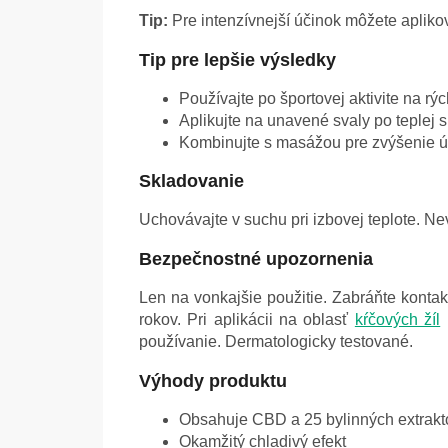
Tip:
Pre intenzívnejší účinok môžete aplikova
Tip pre lepšie výsledky
Používajte po športovej aktivite na rý
Aplikujte na unavené svaly po teplej 
Kombinujte s masážou pre zvýšenie ú
Skladovanie
Uchovávajte v suchu pri izbovej teplote. N
Bezpečnostné upozornenia
Len na vonkajšie použitie. Zabráňte konta
rokov. Pri aplikácii na oblasť
kŕčových žíl
n
používanie. Dermatologicky testované.
Výhody produktu
Obsahuje CBD a 25 bylinných extrakt
Okamžitý chladivý efekt