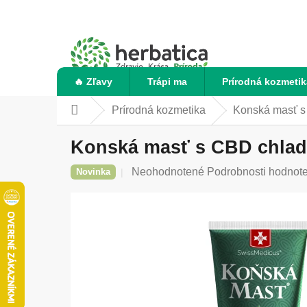
Prejsť
na
obsah
🔥 Zľavy
Trápi ma
Prírodná kozmetik
Prírodná kozmetika
Konská masť s
Domov
Konská masť s CBD chlad
Priemerné
Neohodnotené
Podrobnosti hodnot
Novinka
hodnotenie
produktu
je
0,0
z
5
hviezdičiek.