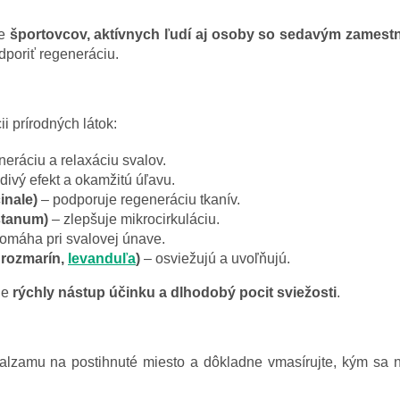
re
športovcov, aktívnych ľudí aj osoby so sedavým zamest
dporiť regeneráciu.
 prírodných látok:
eráciu a relaxáciu svalov.
ivý efekt a okamžitú úľavu.
inale)
– podporuje regeneráciu tkanív.
stanum)
– zlepšuje mikrocirkuláciu.
omáha pri svalovej únave.
 rozmarín,
levanduľa
)
– osviežujú a uvoľňujú.
je
rýchly nástup účinku a dlhodobý pocit sviežosti
.
zamu na postihnuté miesto a dôkladne vmasírujte, kým sa ne