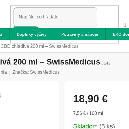
HĽADAŤ
a
Doplnky výživy
Potraviny a nápoje
EKO do
 CBD chladivá 200 ml – SwissMedicus
ivá 200 ml – SwissMedicus
6142
enia
Značka:
SwissMedicus
18,90 €
Jednotková
7,56 € / 100 ml
cena:
Skladom
(5 ks)