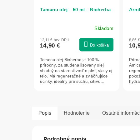
Tamanu olej – 50 ml – Bioherba
Arni
Skladom
12,11 € bez DPH
8,86 
14,90 €
10,
Do košíka
Tamanu olej Bioherba je 100 %
Príro
prírodný, za studena lisovaný olej
Arnic
vhodný na starostlivosť o pleť, vlasy aj
regen
telo. Má regeneračné a zvláčňujúce
pokož
účinky, ideálny pre suchú, citlivú...
hydra
Popis
Hodnotenie
Ostatné informác
Podrobný popis