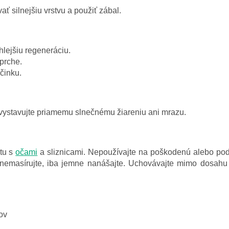
ť silnejšiu vrstvu a použiť zábal.
chlejšiu regeneráciu.
sprche.
činku.
evystavujte priamemu slnečnému žiareniu ani mrazu.
ktu s
očami
a sliznicami. Nepoužívajte na poškodenú alebo pod
emasírujte, iba jemne nanášajte. Uchovávajte mimo dosahu de
ov