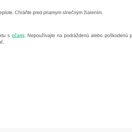
teplote. Chráňte pred priamym slnečným žiarením.
aktu s
očami
. Nepoužívajte na podráždenú alebo poškodenú p
ť.