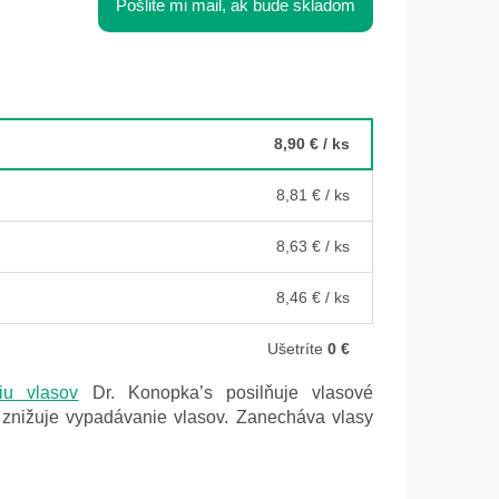
Pošlite mi mail, ak bude skladom
8,90 €
/ ks
8,81 €
/ ks
8,63 €
/ ks
8,46 €
/ ks
Ušetríte
0 €
iu vlasov
Dr. Konopka’s posilňuje vlasové
a znižuje vypadávanie vlasov. Zanecháva vlasy