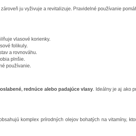
zároveň ju vyživuje a revitalizuje. Pravidelné používanie pomáha
ilňuje vlasové korienky.
sové folikuly.
 stav a rovnováhu.
obia plnšie.
né používanie.
ú
oslabené, rednúce alebo padajúce vlasy
. Ideálny je aj ako
bsahujú komplex prírodných olejov bohatých na vitamíny, kto