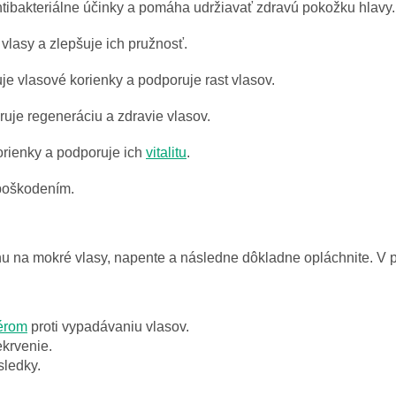
ibakteriálne účinky a pomáha udržiavať zdravú pokožku hlavy.
vlasy a zlepšuje ich pružnosť.
je vlasové korienky a podporuje rast vlasov.
uje regeneráciu a zdravie vlasov.
orienky a podporuje ich
vitalitu
.
 poškodením.
na mokré vlasy, napente a následne dôkladne opláchnite. V pr
érom
proti vypadávaniu vlasov.
ekrvenie.
sledky.