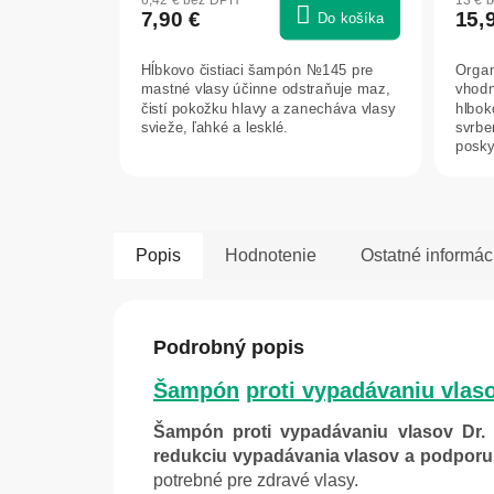
7,90 €
15,
Do košíka
Hĺbkovo čistiaci šampón №145 pre
Organ
mastné vlasy účinne odstraňuje maz,
vhodn
čistí pokožku hlavy a zanecháva vlasy
hlboko
svieže, ľahké a lesklé.
svrbe
poskyt
Popis
Hodnotenie
Ostatné informác
Podrobný popis
Šampón
proti vypadávaniu vlas
Šampón proti vypadávaniu vlasov Dr.
redukciu vypadávania vlasov a podporu 
potrebné pre zdravé vlasy.