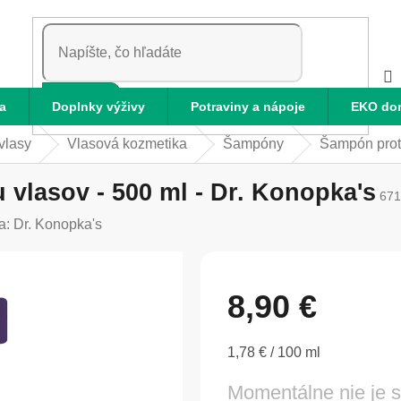
HĽADAŤ
a
Doplnky výživy
Potraviny a nápoje
EKO do
 vlasy
Vlasová kozmetika
Šampóny
Šampón proti
vlasov - 500 ml - Dr. Konopka's
671
a:
Dr. Konopka's
8,90 €
Jednotková
1,78 € / 100 ml
cena:
Momentálne nie je 