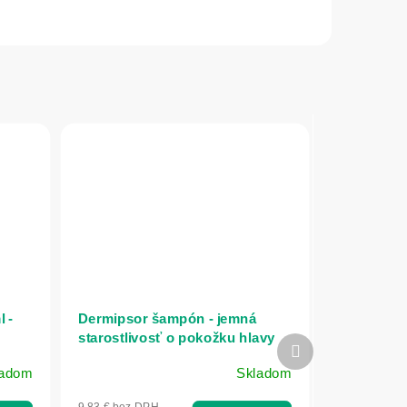
 -
Dermipsor šampón - jemná
starostlivosť o pokožku hlavy
Ďalší
pri psoriáze a seboroickej
produkt
ladom
Skladom
dermatitíde - 100 ml - InVitro
9,83 € bez DPH