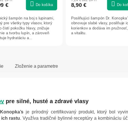
99 €
8,90 €
Do košíka
Do ko
ický šampón na boj s lupinami,
Posilňujúci šampón Dr. Konopka’
ý pre všetky typy vlasov, ktorý
obnovuje slabé vlasy, posilňuje i
 čistí pokožku hlavy, znižuje
korienkov a dodáva im pružnosť,
nie a tvorbu lupín, a zároveň
a vitalitu.
uje hydratáciu a...
ie
Zloženie a parametre
ov
pre silné, husté a zdravé vlasy
 Konopka’s
je prírodný certifikovaný produkt, ktorý bol vyv
ich rastu
. Využíva tradičné bylinné receptúry a kombináciu úč