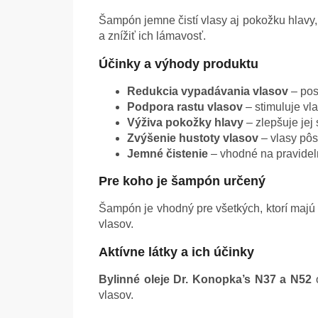
Šampón jemne čistí vlasy aj pokožku hlavy, 
a znížiť ich lámavosť.
Účinky a výhody produktu
Redukcia vypadávania vlasov
– pos
Podpora rastu vlasov
– stimuluje vla
Výživa pokožky hlavy
– zlepšuje jej
Zvýšenie hustoty vlasov
– vlasy pôs
Jemné čistenie
– vhodné na pravidel
Pre koho je šampón určený
Šampón je vhodný pre všetkých, ktorí maj
vlasov.
Aktívne látky a ich účinky
Bylinné oleje Dr. Konopka’s N37 a N52
o
vlasov.