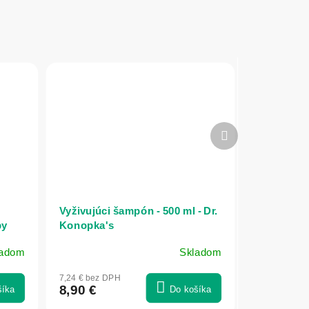
Ďalší
produkt
Vyživujúci šampón - 500 ml - Dr.
py
Konopka's
ka's
ladom
Skladom
7,24 € bez DPH
8,90 €
šíka
Do košíka