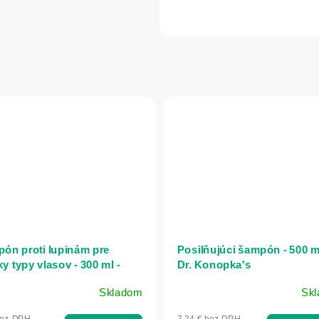
ón proti lupinám pre
Posilňujúci šampón - 500 ml
y typy vlasov - 300 ml -
Dr. Konopka's
nex
Skladom
Sk
bez DPH
7,24 € bez DPH