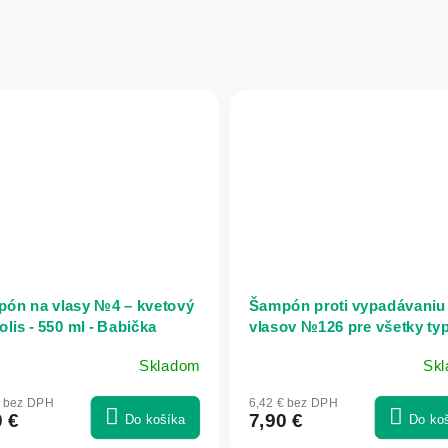
ón na vlasy №4 – kvetový
Šampón proti vypadávaniu
lis - 550 ml - Babička
vlasov №126 pre všetky ty
ia
vlasov - 280 ml - Dr. Konop
Skladom
Sk
merné
otenie
€ bez DPH
6,42 € bez DPH
uktu
0 €
7,90 €
Do košíka
Do ko