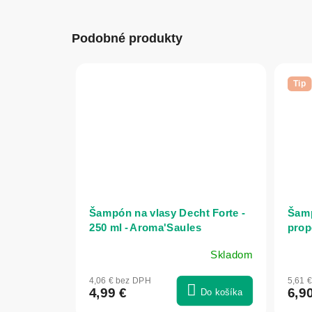
Podobné produkty
Tip
Šampón na vlasy Decht Forte -
Šamp
250 ml - Aroma'Saules
propo
Agaf
Skladom
Prie
hodn
4,06 € bez DPH
5,61 
prod
4,99 €
6,9
Do košíka
je