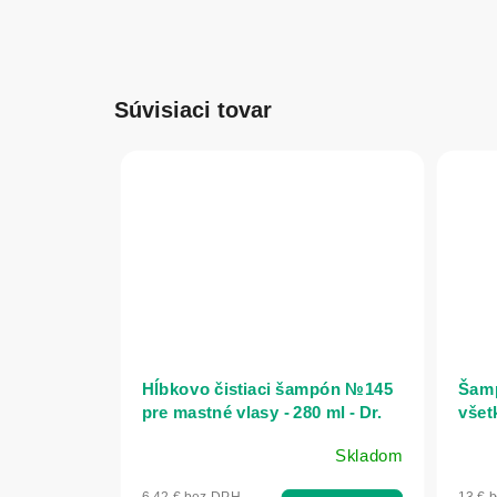
Súvisiaci tovar
Hĺbkovo čistiaci šampón №145
Šamp
pre mastné vlasy - 280 ml - Dr.
všetk
Konopka's
Bion
Skladom
6,42 € bez DPH
13 € 