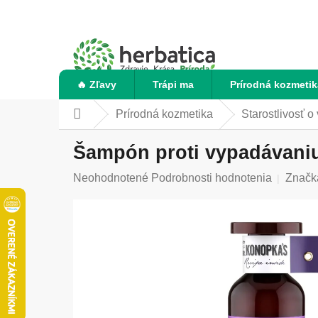
Prejsť
na
obsah
🔥 Zľavy
Trápi ma
Prírodná kozmetik
Prírodná kozmetika
Starostlivosť o
Domov
Šampón proti vypadávaniu 
Priemerné
Neohodnotené
Podrobnosti hodnotenia
Značk
hodnotenie
produktu
je
0,0
z
5
hviezdičiek.