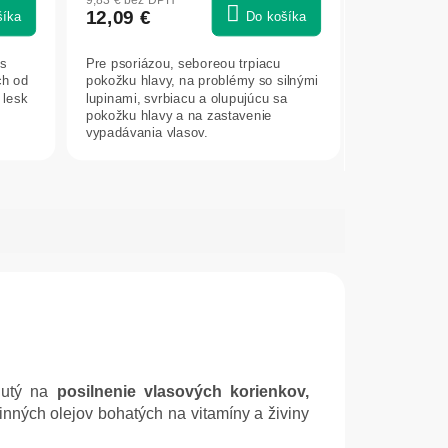
12,09 €
šíka
Do košíka
s
Pre psoriázou, seboreou trpiacu
ch od
pokožku hlavy, na problémy so silnými
 lesk
lupinami, svrbiacu a olupujúcu sa
pokožku hlavy a na zastavenie
vypadávania vlasov.
inutý na
posilnenie vlasových korienkov,
inných olejov bohatých na vitamíny a živiny