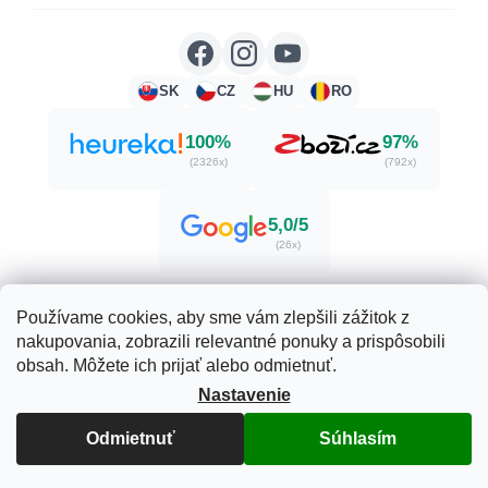
SK
CZ
HU
RO
100%
97%
(2326x)
(792x)
5,0/5
(26x)
Používame cookies, aby sme vám zlepšili zážitok z
nakupovania, zobrazili relevantné ponuky a prispôsobili
Vytvoril Shoptet
obsah. Môžete ich prijať alebo odmietnuť.
Nastavenie
Copyright 2026
Herbatica.sk
. Všetky práva vyhradené.
Upraviť nastavenie cookies
Odmietnuť
Súhlasím