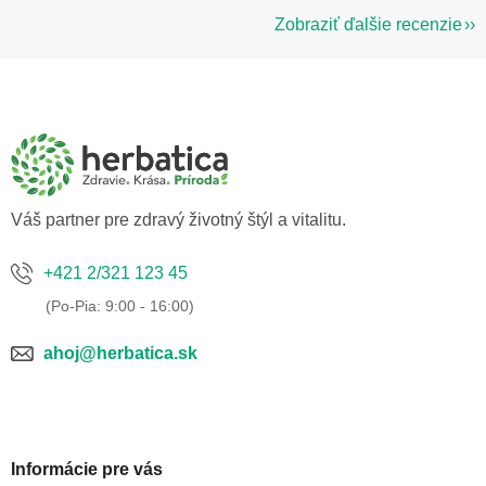
Zobraziť ďalšie recenzie
Z
á
p
ä
t
i
e
Váš partner pre zdravý životný štýl a vitalitu.
+421 2/321 123 45
ahoj@herbatica.sk
Informácie pre vás