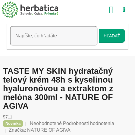
Prejsť
NÁKU
na
obsah
KOŠÍK
HĽADAŤ
TASTE MY SKIN hydratačný
telový krém 48h s kyselinou
hyaluronóvou a extraktom z
melóna 300ml - NATURE OF
AGIVA
5711
Priemerné
Neohodnotené
Podrobnosti hodnotenia
Novinka
hodnotenie
Značka:
NATURE OF AGIVA