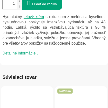
Pridať do košíka
Hydratačný
telový krém
s extraktom z melóna a kyselinou
hyalurónovou poskytuje intenzívnu hydratáciu až na 48
hodín. Ľahká, rýchlo sa vstrebávajúca textúra s 96 %
prírodných zložiek vyživuje pokožku, obnovuje jej pružnosť
a zanecháva ju hladkú, sviežu a jemne prevoňanú. Vhodný
pre všetky typy pokožky na každodenné použitie.
Detailné informácie
Súvisiaci tovar
Novinka