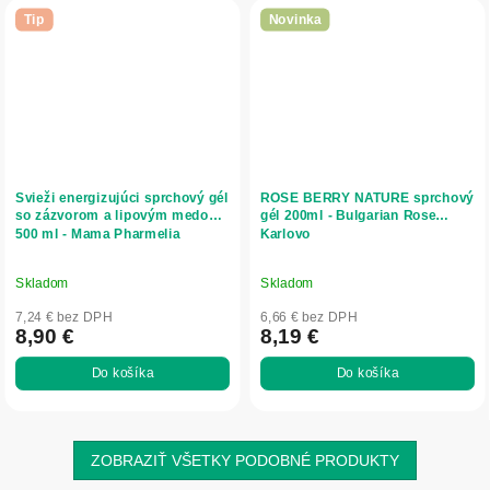
Tip
Novinka
Svieži energizujúci sprchový gél
ROSE BERRY NATURE sprchový
so zázvorom a lipovým medom -
gél 200ml - Bulgarian Rose
500 ml - Mama Pharmelia
Karlovo
Skladom
Skladom
7,24 € bez DPH
6,66 € bez DPH
8,90 €
8,19 €
Do košíka
Do košíka
ZOBRAZIŤ VŠETKY PODOBNÉ PRODUKTY