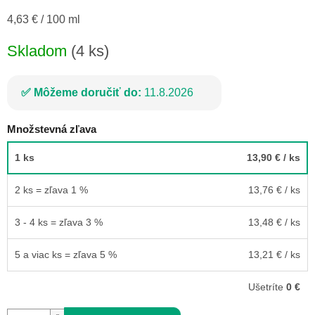
Jednotková
4,63 € / 100 ml
cena:
Skladom
(4 ks)
Môžeme doručiť do:
11.8.2026
Množstevná zľava
1 ks
13,90 €
/ ks
2 ks = zľava 1 %
13,76 €
/ ks
3 - 4 ks = zľava 3 %
13,48 €
/ ks
5 a viac ks = zľava 5 %
13,21 €
/ ks
Ušetríte
0 €