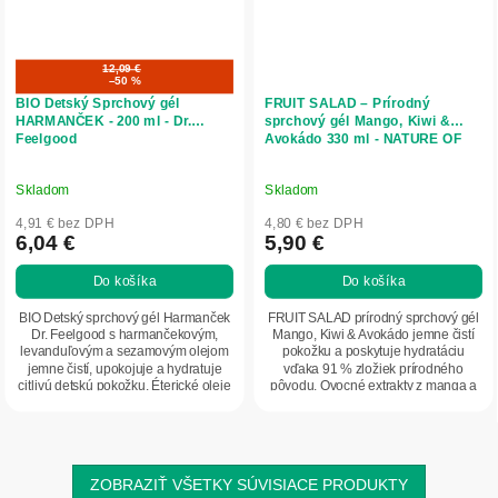
12,09 €
–50 %
BIO Detský Sprchový gél
FRUIT SALAD – Prírodný
HARMANČEK - 200 ml - Dr.
sprchový gél Mango, Kiwi &
Feelgood
Avokádo 330 ml - NATURE OF
AGIVA
Skladom
Skladom
4,91 € bez DPH
4,80 € bez DPH
6,04 €
5,90 €
Do košíka
Do košíka
BIO Detský sprchový gél Harmanček
FRUIT SALAD prírodný sprchový gél
Dr. Feelgood s harmančekovým,
Mango, Kiwi & Avokádo jemne čistí
levanduľovým a sezamovým olejom
pokožku a poskytuje hydratáciu
jemne čistí, upokojuje a hydratuje
vďaka 91 % zložiek prírodného
citlivú detskú pokožku. Éterické oleje
pôvodu. Ovocné extrakty z manga a
pôsobia...
kiwi spolu...
ZOBRAZIŤ VŠETKY SÚVISIACE PRODUKTY