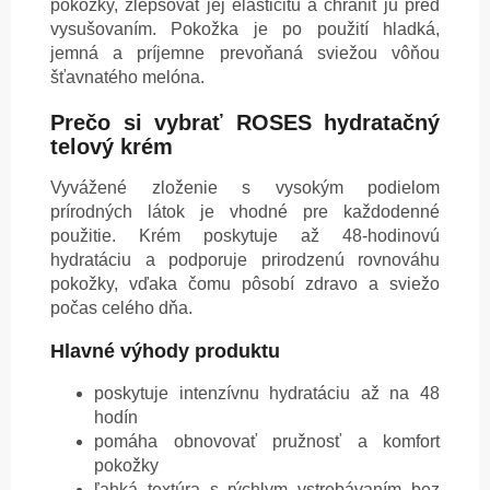
pokožky, zlepšovať jej elasticitu a chrániť ju pred
vysušovaním. Pokožka je po použití hladká,
jemná a príjemne prevoňaná sviežou vôňou
šťavnatého melóna.
Prečo si vybrať ROSES hydratačný
telový krém
Vyvážené zloženie s vysokým podielom
prírodných látok je vhodné pre každodenné
použitie. Krém poskytuje až 48-hodinovú
hydratáciu a podporuje prirodzenú rovnováhu
pokožky, vďaka čomu pôsobí zdravo a sviežo
počas celého dňa.
Hlavné výhody produktu
poskytuje intenzívnu hydratáciu až na 48
hodín
pomáha obnovovať pružnosť a komfort
pokožky
ľahká textúra s rýchlym vstrebávaním bez