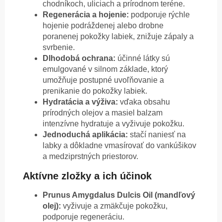
chodníkoch, uliciach a prírodnom teréne.
Regenerácia a hojenie:
podporuje rýchle
hojenie podráždenej alebo drobne
poranenej pokožky labiek, znižuje zápaly a
svrbenie.
Dlhodobá ochrana:
účinné látky sú
emulgované v silnom základe, ktorý
umožňuje postupné uvoľňovanie a
prenikanie do pokožky labiek.
Hydratácia a výživa:
vďaka obsahu
prírodných olejov a masiel balzam
intenzívne hydratuje a vyživuje pokožku.
Jednoduchá aplikácia:
stačí naniesť na
labky a dôkladne vmasírovať do vankúšikov
a medziprstných priestorov.
Aktívne zložky a ich účinok
Prunus Amygdalus Dulcis Oil (mandľový
olej):
vyživuje a zmäkčuje pokožku,
podporuje regeneráciu.