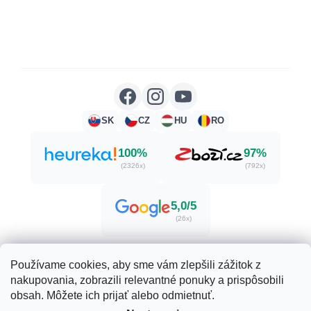
SK
CZ
HU
RO
100%
97%
(2326x)
(792x)
5,0/5
(26x)
Používame cookies, aby sme vám zlepšili zážitok z
nakupovania, zobrazili relevantné ponuky a prispôsobili
Vytvoril Shoptet
obsah. Môžete ich prijať alebo odmietnuť.