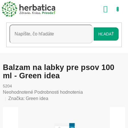
Prejsť
NÁKU
na
obsah
KOŠÍK
HĽADAŤ
Balzam na labky pre psov 100
ml - Green idea
5204
Priemerné
Neohodnotené
Podrobnosti hodnotenia
hodnotenie
Značka:
Green idea
produktu
je
0,0
z