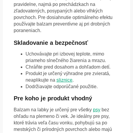
pravidelne, najmä po prechádzkach na
zľadovatených, posypaných alebo vlhkých
povrchoch. Pre dosiahnutie optimálneho efektu
používajte balzam preventívne aj pri drobných
poraneniach.
Skladovanie a bezpečnosť
Uchovávajte pri izbovej teplote, mimo
priameho slnečného žiarenia a mrazu.
Chráňte pred dosahom a dohľadom detí.
Produkt je určený výhradne pre zvieratá,
neaplikujte na
sliznice
.
Dodržiavajte odporúčané použitie.
Pre koho je produkt vhodný
Balzam na labky je určený pre všetky
psy
bez
ohľadu na plemeno či vek. Je ideálny pre psy,
ktoré trávia veľa času vonku, pohybujú sa po
mestských či prírodných povrchoch alebo majú