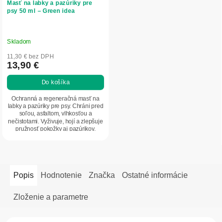
Masť na labky a pazúriky pre
psy 50 ml – Green idea
Skladom
11,30 € bez DPH
13,90 €
Do košíka
Ochranná a regeneračná masť na
labky a pazúriky pre psy. Chráni pred
soľou, asfaltom, vlhkosťou a
nečistotami. Vyživuje, hojí a zlepšuje
pružnosť pokožky aj pazúrikov.
Obsahuje...
Popis
Hodnotenie
Značka
Ostatné informácie
Zloženie a parametre