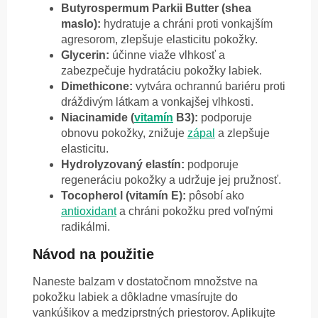
Butyrospermum Parkii Butter (shea
maslo):
hydratuje a chráni proti vonkajším
agresorom, zlepšuje elasticitu pokožky.
Glycerin:
účinne viaže vlhkosť a
zabezpečuje hydratáciu pokožky labiek.
Dimethicone:
vytvára ochrannú bariéru proti
dráždivým látkam a vonkajšej vlhkosti.
Niacinamide (
vitamín
B3):
podporuje
obnovu pokožky, znižuje
zápal
a zlepšuje
elasticitu.
Hydrolyzovaný elastín:
podporuje
regeneráciu pokožky a udržuje jej pružnosť.
Tocopherol (vitamín E):
pôsobí ako
antioxidant
a chráni pokožku pred voľnými
radikálmi.
Návod na použitie
Naneste balzam v dostatočnom množstve na
pokožku labiek a dôkladne vmasírujte do
vankúšikov a medziprstných priestorov. Aplikujte