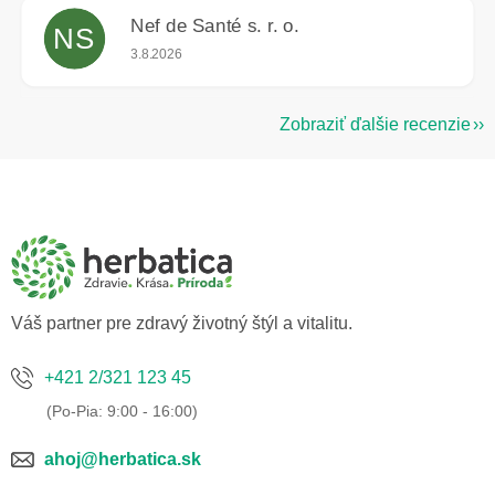
Nef de Santé s. r. o.
NS
Hodnotenie obchodu je 5 z 5 hviezdičiek.
3.8.2026
Zobraziť ďalšie recenzie
Z
á
p
ä
t
i
e
Váš partner pre zdravý životný štýl a vitalitu.
+421 2/321 123 45
ahoj@herbatica.sk