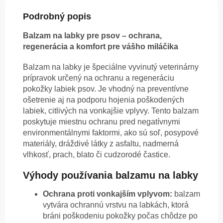
Podrobný popis
Balzam na labky pre psov – ochrana,
regenerácia a komfort pre vášho miláčika
Balzam na labky je špeciálne vyvinutý veterinárny
prípravok určený na ochranu a regeneráciu
pokožky labiek psov. Je vhodný na preventívne
ošetrenie aj na podporu hojenia poškodených
labiek, citlivých na vonkajšie vplyvy. Tento balzam
poskytuje miestnu ochranu pred negatívnymi
environmentálnymi faktormi, ako sú soľ, posypové
materiály, dráždivé látky z asfaltu, nadmerná
vlhkosť, prach, blato či cudzorodé častice.
Výhody používania balzamu na labky
Ochrana proti vonkajším vplyvom:
balzam
vytvára ochrannú vrstvu na labkách, ktorá
bráni poškodeniu pokožky počas chôdze po