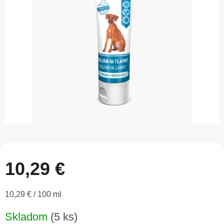
5
hviezdičiek.
10,29 €
Jednotková
10,29 € / 100 ml
cena:
Skladom
(5 ks)