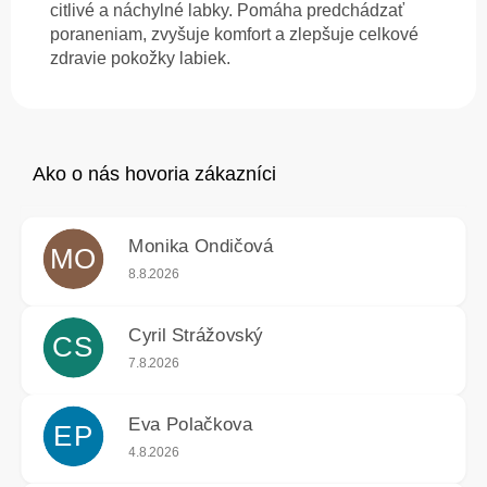
citlivé a náchylné labky. Pomáha predchádzať
poraneniam, zvyšuje komfort a zlepšuje celkové
zdravie pokožky labiek.
Monika Ondičová
MO
Hodnotenie obchodu je 5 z 5 hviezdičiek.
8.8.2026
Cyril Strážovský
CS
Hodnotenie obchodu je 5 z 5 hviezdičiek.
7.8.2026
Eva Polačkova
EP
Hodnotenie obchodu je 5 z 5 hviezdičiek.
4.8.2026