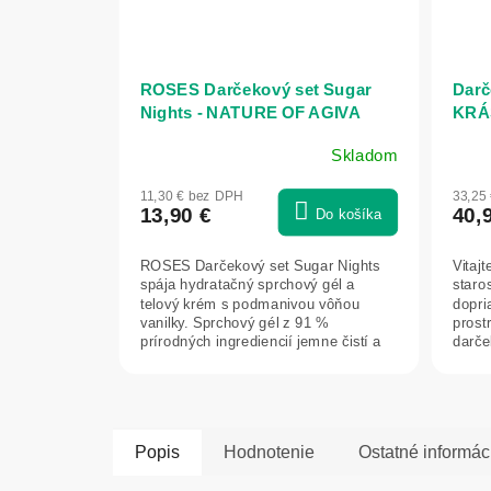
ROSES Darčekový set Sugar
Darč
Nights - NATURE OF AGIVA
KRÁ
idea
Skladom
11,30 € bez DPH
33,25
13,90 €
40,
Do košíka
ROSES Darčekový set Sugar Nights
Vitajt
spája hydratačný sprchový gél a
staros
telový krém s podmanivou vôňou
dopri
vanilky. Sprchový gél z 91 %
prost
prírodných ingrediencií jemne čistí a
darče
osviežuje...
na ka
Popis
Hodnotenie
Ostatné informác