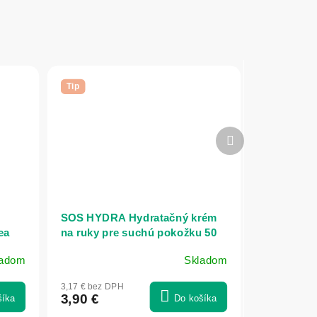
Tip
Ďalší
produkt
SOS HYDRA Hydratačný krém
ea
na ruky pre suchú pokožku 50
ml - NATURE OF AGIVA
ladom
Skladom
3,17 € bez DPH
3,90 €
šíka
Do košíka