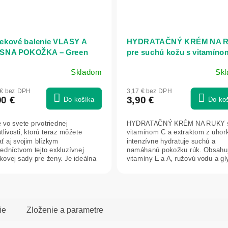
ekové balenie VLASY A
HYDRATAČNÝ KRÉM NA 
SNA POKOŽKA – Green
pre suchú kožu s vitamíno
uhorkou 75 ml - NATURE O
Skladom
Sk
AGIVA
 € bez DPH
3,17 € bez DPH
90 €
3,90 €
Do košíka
Do ko
e vo svete prvotriednej
HYDRATAČNÝ KRÉM NA RUKY 
tlivosti, ktorú teraz môžete
vitamínom C a extraktom z uhor
ať aj svojim blízkym
intenzívne hydratuje suchú a
redníctvom tejto exkluzívnej
namáhanú pokožku rúk. Obsahu
kovej sady pre ženy. Je ideálna
vitamíny E a A, ružovú vodu a gl
ždú...
pre obnovu...
ie
Zloženie a parametre