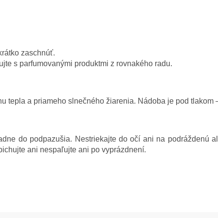
krátko zaschnúť.
nujte s parfumovanými produktmi z rovnakého radu.
tepla a priameho slnečného žiarenia. Nádoba je pod tlakom – 
hradne do podpazušia. Nestriekajte do očí ani na podráždenú
ichujte ani nespaľujte ani po vyprázdnení.