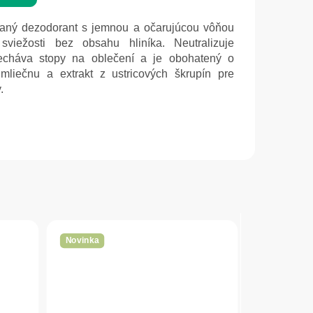
ý dezodorant s jemnou a očarujúcou vôňou
viežosti bez obsahu hliníka. Neutralizuje
echáva stopy na oblečení a je obohatený o
mliečnu a extrakt z ustricových škrupín pre
.
Novinka