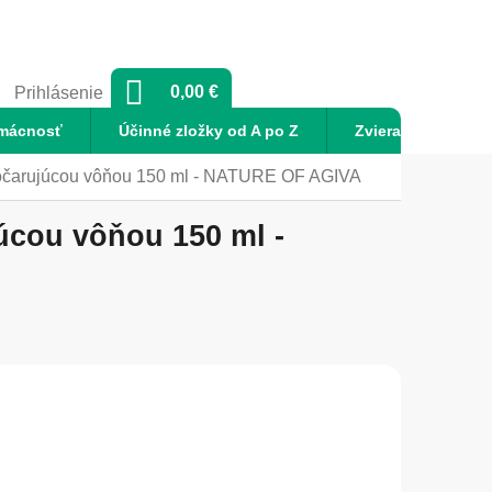
NÁKUPNÝ
0,00 €
Prihlásenie
KOŠÍK
mácnosť
Účinné zložky od A po Z
Zvieratá
No
čarujúcou vôňou 150 ml - NATURE OF AGIVA
cou vôňou 150 ml -