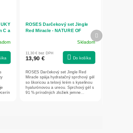
RUKY
ROSES Darčekový set Jingle
m C a
Red Miracle - NATURE OF
Ďalší
F
AGIVA
produkt
ladom
Skladom
11,30 € bez DPH
13,90 €
šíka
Do košíka
s
ROSES Darčekový set Jingle Red
ky
Miracle spája hydratačný sprchový gél
so škoricou a telový krém s kyselinou
je
hyalurónovou a ureou. Sprchový gél s
ycerín
91 % prírodných zložiek jemne...