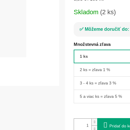
cena:
Skladom
(2 ks)
Môžeme doručiť do:
Množstevná zľava
1 ks
2 ks = zľava 1 %
3 - 4 ks = zľava 3 %
5 a viac ks = zľava 5 %
Pridať do k