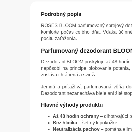
Podrobný popis
ROSES BLOOM parfumovaný sprejový dezodor
komforte počas celého dňa. Vďaka účinn
pocitu zaťaženia.
Parfumovaný dezodorant BLOOM –
Dezodorant BLOOM poskytuje až 48 hodín svi
nepôsobí na princípe blokovania potenia,
zostáva chránená a svieža.
Jemná a príťažlivá parfumovaná vôňa dod
Dezodorant nezanecháva biele ani žlté stop
Hlavné výhody produktu
Až 48 hodín ochrany
– dlhotrvajúci p
Bez hliníka
– šetrný k pokožke.
Neutralizácia pachov
– pomáha elimi