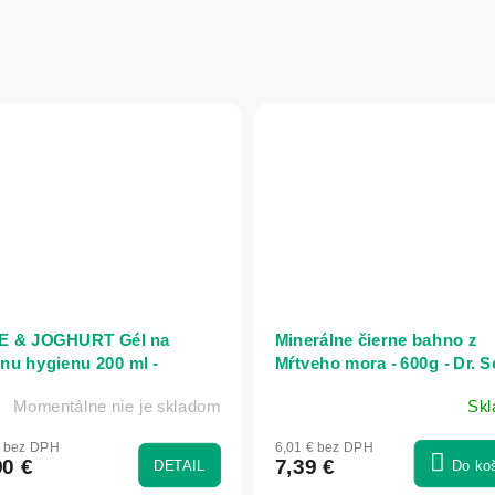
E & JOGHURT Gél na
Minerálne čierne bahno z
mnu hygienu 200 ml -
Mŕtveho mora - 600g - Dr. S
URE OF AGIVA
Momentálne nie je skladom
Sk
€ bez DPH
6,01 € bez DPH
90 €
7,39 €
DETAIL
Do ko