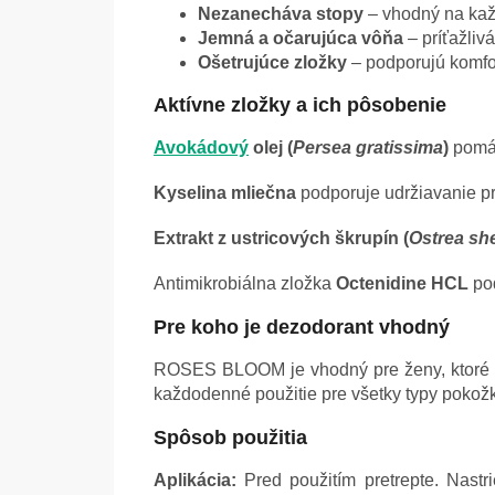
Nezanecháva stopy
– vhodný na ka
Jemná a očarujúca vôňa
– príťažliv
Ošetrujúce zložky
– podporujú komfo
Aktívne zložky a ich pôsobenie
Avokádový
olej (
Persea gratissima
)
pomáh
Kyselina mliečna
podporuje udržiavanie pr
Extrakt z ustricových škrupín (
Ostrea she
Antimikrobiálna zložka
Octenidine HCL
pod
Pre koho je dezodorant vhodný
ROSES BLOOM je vhodný pre ženy, ktoré up
každodenné použitie pre všetky typy pokož
Spôsob použitia
Aplikácia:
Pred použitím pretrepte. Nastr