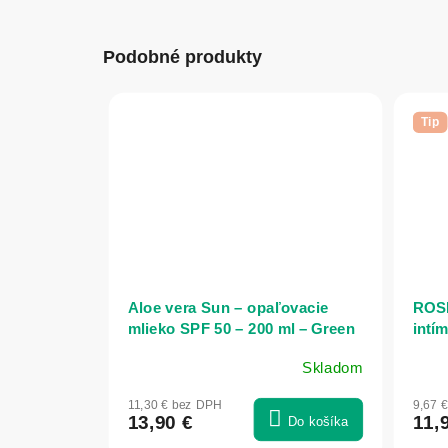
Podobné produkty
Tip
Aloe vera Sun – opaľovacie
ROS
mlieko SPF 50 – 200 ml – Green
intí
idea
NAT
Skladom
11,30 € bez DPH
9,67 
13,90 €
11,
Do košíka