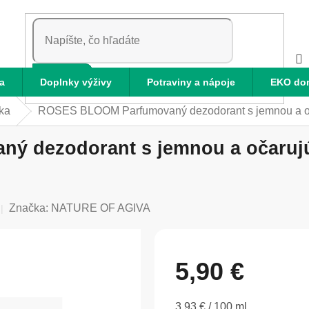
HĽADAŤ
a
Doplnky výživy
Potraviny a nápoje
EKO do
ka
ROSES BLOOM Parfumovaný dezodorant s jemnou a o
 dezodorant s jemnou a očarujú
Značka:
NATURE OF AGIVA
5,90 €
Jednotková
3,93 € / 100 ml