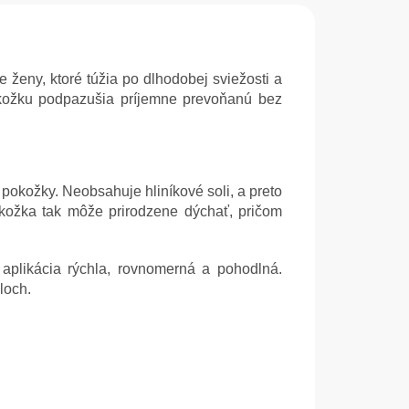
eny, ktoré túžia po dlhodobej sviežosti a
kožku podpazušia príjemne prevoňanú bez
pokožky. Neobsahuje hliníkové soli, a preto
okožka tak môže prirodzene dýchať, pričom
aplikácia rýchla, rovnomerná a pohodlná.
loch.