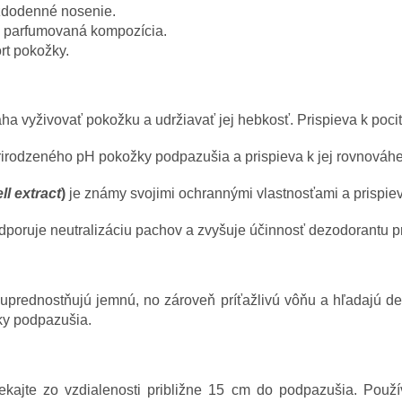
ždodenné nosenie.
á parfumovaná kompozícia.
rt pokožky.
a vyživovať pokožku a udržiavať jej hebkosť. Prispieva k poci
irodzeného pH pokožky podpazušia a prispieva k jej rovnováhe
ll extract
)
je známy svojimi ochrannými vlastnosťami a prispie
poruje neutralizáciu pachov a zvyšuje účinnosť dezodorantu p
rednostňujú jemnú, no zároveň príťažlivú vôňu a hľadajú de
ky podpazušia.
iekajte zo vzdialenosti približne 15 cm do podpazušia. Použ