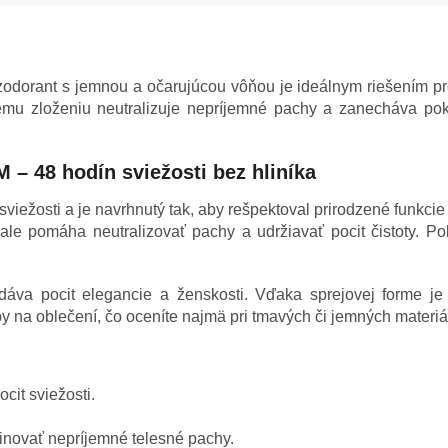
ant s jemnou a očarujúcou vôňou je ideálnym riešením pre ž
ému zloženiu neutralizuje nepríjemné pachy a zanecháva po
 48 hodín sviežosti bez hliníka
ežosti a je navrhnutý tak, aby rešpektoval prirodzené funkcie 
 ale pomáha neutralizovať pachy a udržiavať pocit čistoty. P
áva pocit elegancie a ženskosti. Vďaka sprejovej forme je 
y na oblečení, čo oceníte najmä pri tmavých či jemných materiá
ocit sviežosti.
novať nepríjemné telesné pachy.