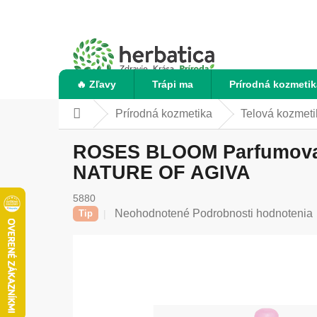
Prejsť
na
obsah
🔥 Zľavy
Trápi ma
Prírodná kozmetik
Prírodná kozmetika
Telová kozmeti
Domov
ROSES BLOOM Parfumovaný
NATURE OF AGIVA
5880
Priemerné
Neohodnotené
Podrobnosti hodnotenia
Tip
hodnotenie
produktu
je
0,0
z
5