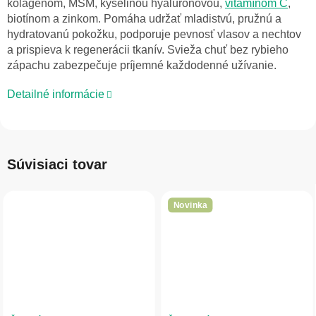
kolagénom, MSM, kyselinou hyalurónovou,
vitamínom C
,
biotínom a zinkom. Pomáha udržať mladistvú, pružnú a
hydratovanú pokožku, podporuje pevnosť vlasov a nechtov
a prispieva k regenerácii tkanív. Svieža chuť bez rybieho
zápachu zabezpečuje príjemné každodenné užívanie.
Detailné informácie
Súvisiaci tovar
Novinka