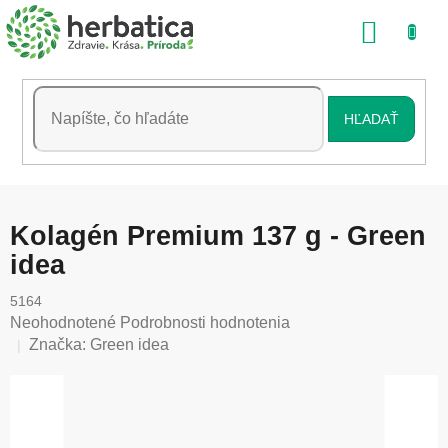
Prejsť
NÁKU
na
obsah
KOŠÍK
HĽADAŤ
Kolagén Premium 137 g - Green
idea
5164
Priemerné
Neohodnotené
Podrobnosti hodnotenia
hodnotenie
Značka:
Green idea
produktu
je
0,0
z