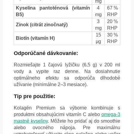
mg
Kyselina pantoténová (vitamín
4
67 %
B5)
mg
RHP
3
20 %
Zinok (citrát zinočnatý)
mg
RHP
15
30 %
Biotín (vitamín H)
μg
RHP
Odporúčané dávkovanie:
Rozmiešajte 1 čajovú lyžičku (6,5 g) v 200 ml
vody a vypite raz denne. Na dosiahnutie
optimálneho efektu sa odporúča dlhodobé
užívanie (minimálne 2–3 mesiace).
Tip pre použitie:
Kolagén Premium sa výborne kombinuje s
produktmi obsahujúcimi vitamín C alebo
omega-3
mastné kyseliny
. Môžete ho pridať aj do smoothie
alebo ovocného nápoja. Pre maximálnu