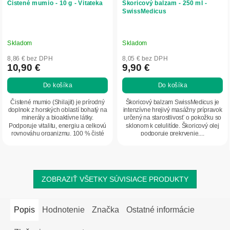
Čistené mumio - 10 g - Vitateka
Škoricový balzam - 250 ml -
SwissMedicus
Skladom
Skladom
8,86 € bez DPH
8,05 € bez DPH
10,90 €
9,90 €
Do košíka
Do košíka
Čistené mumio (Shilajit) je prírodný
Škoricový balzam SwissMedicus je
doplnok z horských oblastí bohatý na
intenzívne hrejivý masážny prípravok
minerály a bioaktívne látky.
určený na starostlivosť o pokožku so
Podporuje vitalitu, energiu a celkovú
sklonom k celulitíde. Škoricový olej
rovnováhu organizmu. 100 % čisté
podporuje prekrvenie,...
bez...
ZOBRAZIŤ VŠETKY SÚVISIACE PRODUKTY
Popis
Hodnotenie
Značka
Ostatné informácie