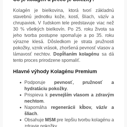
Kolagén je bielkovina, ktorá tvorí základnú
stavebnú jednotku kože, kostí, šliach, väzív a
chrupaviek. V ľudskom tele predstavuje viac než
30 % všetkých bielkovín. Po 25. roku života sa
jeho tvorba postupne spomaľuje a po 35. roku
výrazne klesá. Dôsledkom je strata pružnosti
pokožky, vznik vrások, zhoršená pevnosť vlasov a
lámavosť nechtov.
Dopĺňaním kolagénu
sa dá
tento proces prirodzene spomaliť.
Hlavné výhody Kolagénu Premium
Podporuje
pevnosť, pružnosť a
hydratáciu pokožky
.
Prispieva k
pevnejším vlasom a zdravým
nechtom
.
Napomáha
regenerácii kĺbov, väzív a
šliach
.
Obsahuje
MSM
pre lepšiu tvorbu kolagénu a
zdravie pokožky.