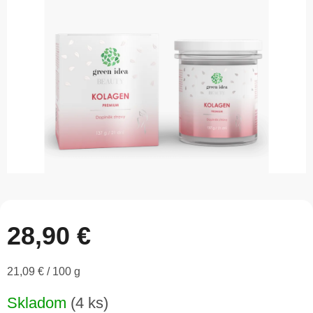
5
hviezdičiek.
28,90 €
Jednotková
21,09 € / 100 g
cena:
Skladom
(4 ks)