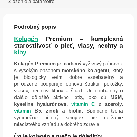
Zloženie a parametre
Podrobný popis
Kolagén
Premium – komplexná
starostlivosť o pleť, vlasy, nechty a
kĺby
Kolagén Premium
je moderný výživový prípravok
s vysokým obsahom
morského kolagénu
, ktorý
je biologicky veľmi dobre vstrebateľný a
prirodzene podporuje obnovu štruktúr pokožky,
vlasov, nechtov, kĺbov a šliach. Je obohatený o
ďalšie dôležité aktívne látky, ako sú
MSM,
kyselina hyalurónová,
vitamín C
z aceroly,
vitamín
B5, zinok
a
biotín
. Spoločne tvoria
výnimočne účinný komplex pre udržanie
mladistvého vzhľadu a dobrého zdravia.
Čo je kolagén a prečo je dôležitý?