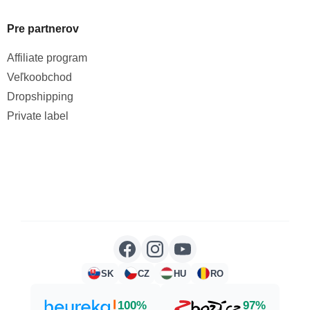
Pre partnerov
Affiliate program
Veľkoobchod
Dropshipping
Private label
SK
CZ
HU
RO
100%
97%