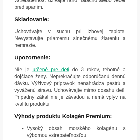
vstrebateľnosť užívajte ráno nalačno alebo večer
pred spaním.
Skladovanie:
Uchovávajte v suchu pri izbovej teplote.
Nevystavujte priamemu slnečnému žiareniu a
nemrazte.
Upozornenie:
Nie je
určené pre deti
do 3 rokov, tehotné a
dojčiace ženy. Neprekračujte odporúčanú dennú
dávku. Výživový prípravok nenahrádza pestrú a
vyváženú stravu. Uchovávajte mimo dosahu detí.
Prípadný zákal nie je závadou a nemá vplyv na
kvalitu produktu.
Výhody produktu Kolagén Premium:
Vysoký obsah morského kolagénu s
výbornou vstrebateľnosťou