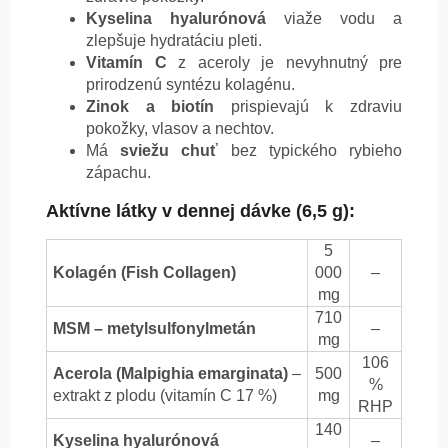
Kyselina hyalurónová
viaže vodu a
zlepšuje hydratáciu pleti.
Vitamín C
z aceroly je nevyhnutný pre
prirodzenú syntézu kolagénu.
Zinok a biotín
prispievajú k zdraviu
pokožky, vlasov a nechtov.
Má
sviežu chuť
bez typického rybieho
zápachu.
Aktívne látky v dennej dávke (6,5 g):
5
Kolagén (Fish Collagen)
000
–
mg
710
MSM – metylsulfonylmetán
–
mg
106
Acerola (Malpighia emarginata)
–
500
%
extrakt z plodu (vitamín C 17 %)
mg
RHP
140
Kyselina hyalurónová
–