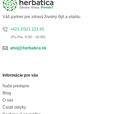
t
i
e
Váš partner pre zdravý životný štýl a vitalitu.
+421 2/321 123 45
ahoj@herbatica.sk
Informácie pre vás
Naše predajne
Blog
O nás
Časté otázky