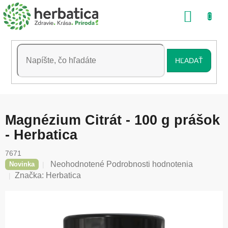
Prejsť
NÁKU
na
obsah
KOŠÍK
HĽADAŤ
Magnézium Citrát - 100 g prášok
- Herbatica
7671
Priemerné
Neohodnotené
Podrobnosti hodnotenia
Novinka
hodnotenie
Značka:
Herbatica
produktu
je
0,0
z