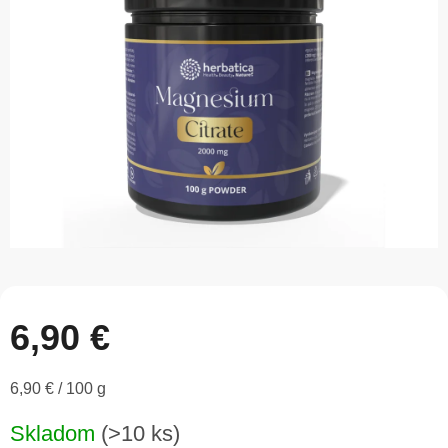
5
hviezdičiek.
6,90 €
Jednotková
6,90 € / 100 g
cena:
Skladom
(>10 ks)