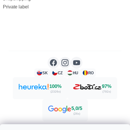
Private label
SK
CZ
HU
RO
100%
97%
(2326x)
(792x)
5,0/5
(26x)