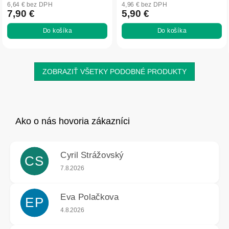
6,64 € bez DPH
4,96 € bez DPH
7,90 €
5,90 €
Do košíka
Do košíka
ZOBRAZIŤ VŠETKY PODOBNÉ PRODUKTY
Cyril Strážovský
CS
Hodnotenie obchodu je 5 z 5 hviezdičiek.
7.8.2026
Eva Polačkova
EP
Hodnotenie obchodu je 5 z 5 hviezdičiek.
4.8.2026