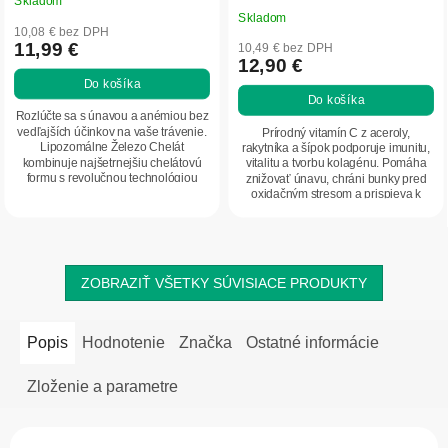
Skladom
Priemerné
Skladom
hodnotenie
10,08 € bez DPH
produktu
11,99 €
10,49 € bez DPH
12,90 €
je
Do košíka
5,0
Do košíka
z
Rozlúčte sa s únavou a anémiou bez
5
vedľajších účinkov na vaše trávenie.
Prírodný vitamín C z aceroly,
Lipozomálne Železo Chelát
rakytníka a šípok podporuje imunitu,
hviezdičiek.
kombinuje najšetrnejšiu chelátovú
vitalitu a tvorbu kolagénu. Pomáha
formu s revolučnou technológiou
znižovať únavu, chráni bunky pred
vstrebania....
oxidačným stresom a prispieva k
správnej...
ZOBRAZIŤ VŠETKY SÚVISIACE PRODUKTY
Popis
Hodnotenie
Značka
Ostatné informácie
Zloženie a parametre