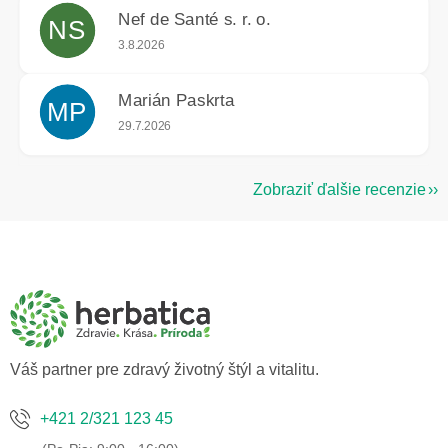
Nef de Santé s. r. o.
NS
Hodnotenie obchodu je 5 z 5 hviezdičiek.
3.8.2026
Marián Paskrta
MP
Hodnotenie obchodu je 5 z 5 hviezdičiek.
29.7.2026
Zobraziť ďalšie recenzie
Z
á
p
ä
t
i
e
Váš partner pre zdravý životný štýl a vitalitu.
+421 2/321 123 45