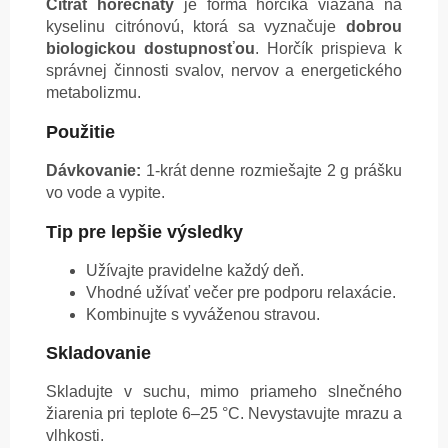
Citrát horečnatý
je forma horčíka viazaná na
kyselinu citrónovú, ktorá sa vyznačuje
dobrou
biologickou dostupnosťou
. Horčík prispieva k
správnej činnosti svalov, nervov a energetického
metabolizmu.
Použitie
Dávkovanie:
1-krát denne rozmiešajte 2 g prášku
vo vode a vypite.
Tip pre lepšie výsledky
Užívajte pravidelne každý deň.
Vhodné užívať večer pre podporu relaxácie.
Kombinujte s vyváženou stravou.
Skladovanie
Skladujte v suchu, mimo priameho slnečného
žiarenia pri teplote 6–25 °C. Nevystavujte mrazu a
vlhkosti.