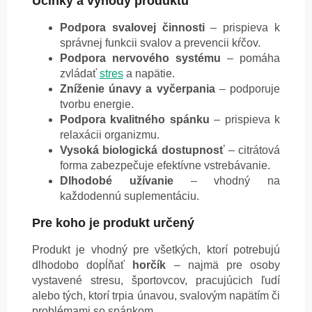
Účinky a výhody produktu
Podpora svalovej činnosti
– prispieva k
správnej funkcii svalov a prevencii kŕčov.
Podpora nervového systému
– pomáha
zvládať
stres
a napätie.
Zníženie únavy a vyčerpania
– podporuje
tvorbu energie.
Podpora kvalitného spánku
– prispieva k
relaxácii organizmu.
Vysoká biologická dostupnosť
– citrátová
forma zabezpečuje efektívne vstrebávanie.
Dlhodobé užívanie
– vhodný na
každodennú suplementáciu.
Pre koho je produkt určený
Produkt je vhodný pre všetkých, ktorí potrebujú
dlhodobo dopĺňať
horčík
– najmä pre osoby
vystavené stresu, športovcov, pracujúcich ľudí
alebo tých, ktorí trpia únavou, svalovým napätím či
problémami so spánkom.