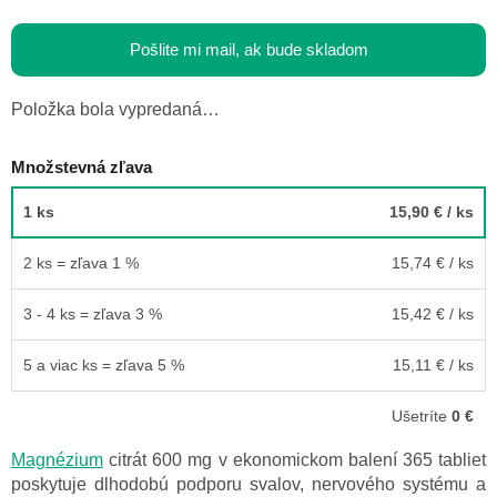
Pošlite mi mail, ak bude skladom
Položka bola vypredaná…
Množstevná zľava
1 ks
15,90 €
/ ks
2 ks = zľava 1 %
15,74 €
/ ks
3 - 4 ks = zľava 3 %
15,42 €
/ ks
5 a viac ks = zľava 5 %
15,11 €
/ ks
Ušetríte
0 €
Magnézium
citrát 600 mg v ekonomickom balení 365 tabliet
poskytuje dlhodobú podporu svalov, nervového systému a