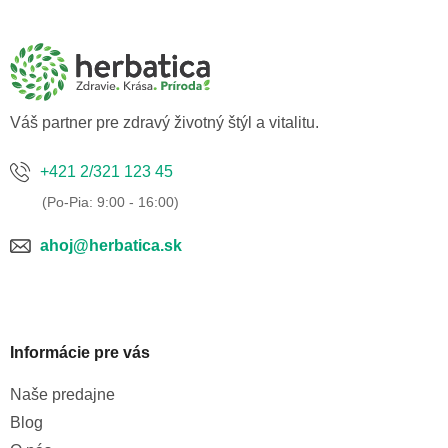
á
p
ä
t
i
e
Váš partner pre zdravý životný štýl a vitalitu.
+421 2/321 123 45
ahoj@herbatica.sk
Informácie pre vás
Naše predajne
Blog