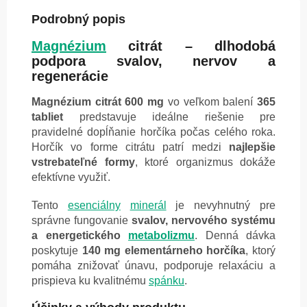
Podrobný popis
Magnézium
citrát – dlhodobá
podpora svalov, nervov a
regenerácie
Magnézium citrát 600 mg
vo veľkom balení
365
tabliet
predstavuje ideálne riešenie pre
pravidelné dopĺňanie horčíka počas celého roka.
Horčík vo forme citrátu patrí medzi
najlepšie
vstrebateľné formy
, ktoré organizmus dokáže
efektívne využiť.
Tento
esenciálny
minerál
je nevyhnutný pre
správne fungovanie
svalov, nervového systému
a energetického
metabolizmu
. Denná dávka
poskytuje
140 mg elementárneho horčíka
, ktorý
pomáha znižovať únavu, podporuje relaxáciu a
prispieva ku kvalitnému
spánku
.