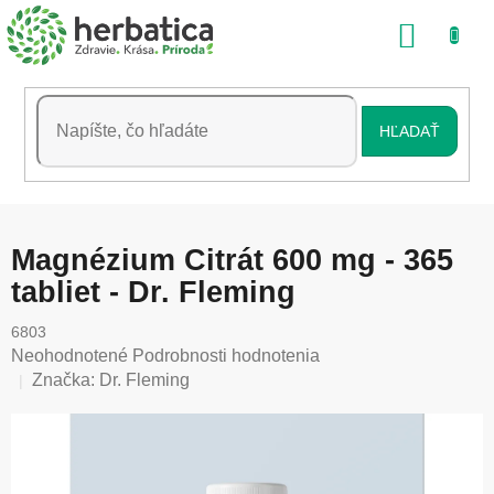
Prejsť
NÁKU
na
obsah
KOŠÍK
HĽADAŤ
Magnézium Citrát 600 mg - 365
tabliet - Dr. Fleming
6803
Priemerné
Neohodnotené
Podrobnosti hodnotenia
hodnotenie
Značka:
Dr. Fleming
produktu
je
0,0
z