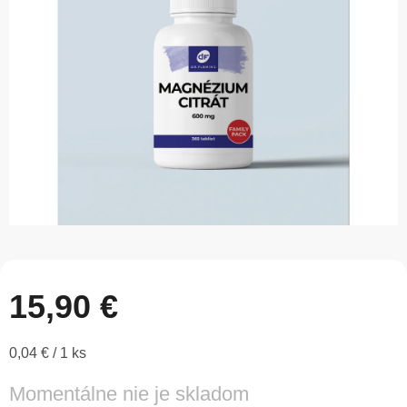
5
hviezdičiek.
15,90 €
Jednotková
0,04 € / 1 ks
cena:
Momentálne nie je skladom