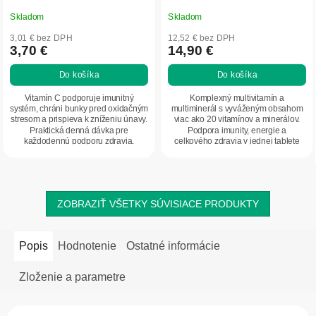
Skladom
Skladom
3,01 € bez DPH
12,52 € bez DPH
3,70 €
14,90 €
Do košíka
Do košíka
Vitamín C podporuje imunitný
Komplexný multivitamín a
systém, chráni bunky pred oxidačným
multiminerál s vyváženým obsahom
stresom a prispieva k zníženiu únavy.
viac ako 20 vitamínov a minerálov.
Praktická denná dávka pre
Podpora imunity, energie a
každodennú podporu zdravia.
celkového zdravia v jednej tablete
denne.
ZOBRAZIŤ VŠETKY SÚVISIACE PRODUKTY
Popis
Hodnotenie
Ostatné informácie
Zloženie a parametre