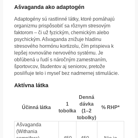
Ašvaganda ako adaptogén
Adaptogény sú rastlinné látky, ktoré pomáhajú
organizmu prispôsobiť sa rôznym stresovým
faktorom – či už fyzickým, chemickým alebo
psychickým. Ašvaganda znižuje hladinu
stresového hormónu kortizolu, čím prispieva k
lepšej rovnováhe nervového systému. Je
obľúbená u ľudí s náročným zamestnaním,
športovcov, študentov aj seniorov, pretože
posilňuje telo i myseľ bez nadmernej stimulácie.
Aktívna látka
Denná
1
dávka
Účinná látka
% RHP*
tobolka
(1–2
tobolky)
Ašvaganda
(Withania