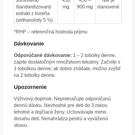
somnifera)
450
450 –
Nie je
štandardizovaný
mg
900 mg
stanovené
extrakt z koreňa
(withanolidy 5 %)
*RHP – referenčná hodnota príjmu
Dávkovanie
Odporúčané dávkovanie:
1 – 2 tobolky denne,
zapite dostatočným množstvom tekutiny. Začnite s
1 tobolkou denne; ak dobre znášate, možno zvýšiť
na 2 tobolky denne.
Upozornenie
Výživový doplnok. Neprekračujte odporúčanú
dennú dávku. Nevhodné pre deti do 3 rokov,
tehotné a dojčiace ženy. Uchovávajte mimo
dosahu detí. Nenahrádza pestrú a vyváženú
stravu.