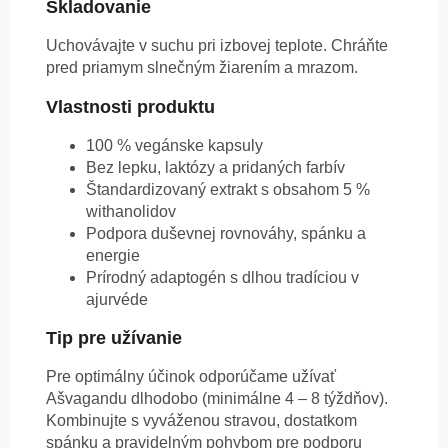
Skladovanie
Uchovávajte v suchu pri izbovej teplote. Chráňte
pred priamym slnečným žiarením a mrazom.
Vlastnosti produktu
100 % vegánske kapsuly
Bez lepku, laktózy a pridaných farbív
Štandardizovaný extrakt s obsahom 5 %
withanolidov
Podpora duševnej rovnováhy, spánku a
energie
Prírodný adaptogén s dlhou tradíciou v
ajurvéde
Tip pre užívanie
Pre optimálny účinok odporúčame užívať
Ašvagandu dlhodobo (minimálne 4 – 8 týždňov).
Kombinujte s vyváženou stravou, dostatkom
spánku a pravidelným pohybom pre podporu