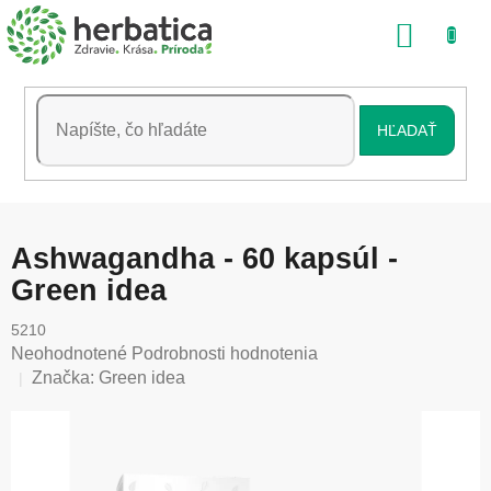
Prejsť
NÁKU
na
obsah
KOŠÍK
HĽADAŤ
Ashwagandha - 60 kapsúl -
Green idea
5210
Priemerné
Neohodnotené
Podrobnosti hodnotenia
hodnotenie
Značka:
Green idea
produktu
je
0,0
z