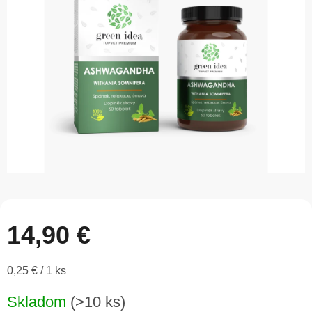
5
hviezdičiek.
14,90 €
Jednotková
0,25 € / 1 ks
cena:
Skladom
(>10 ks)