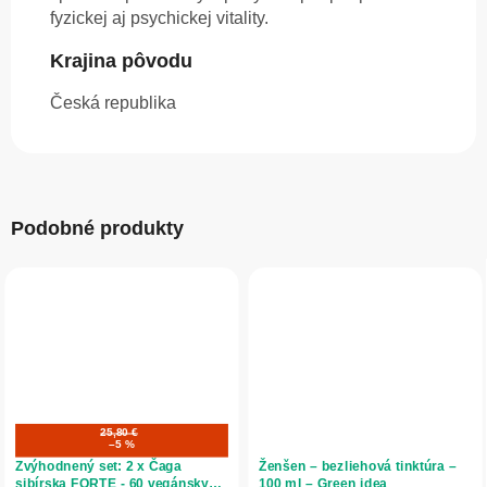
fyzickej aj psychickej vitality.
Krajina pôvodu
Česká republika
Podobné produkty
25,80 €
–5 %
Zvýhodnený set: 2 x Čaga
Ženšen – bezliehová tinktúra –
sibírska FORTE - 60 vegánskych
100 ml – Green idea