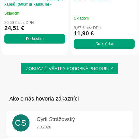
kapsúl (600mg/ kapsula) -
Herbatica
Skladom
Priemerné
Skladom
hodnotenie
20,60 € bez DPH
produktu
24,51 €
9,67 € bez DPH
11,90 €
je
Do košíka
5,0
Do košíka
z
5
hviezdičiek.
ZOBRAZIŤ VŠETKY PODOBNÉ PRODUKTY
Cyril Strážovský
CS
Hodnotenie obchodu je 5 z 5 hviezdičiek.
7.8.2026