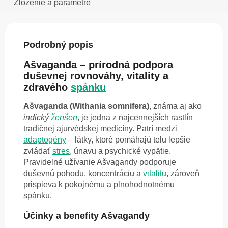
Zloženie a parametre
Podrobný popis
Ašvaganda – prírodná podpora
duševnej rovnováhy, vitality a
zdravého
spánku
Ašvaganda (Withania somnifera)
, známa aj ako
indický
ženšen
, je jedna z najcennejších rastlín
tradičnej ajurvédskej medicíny. Patrí medzi
adaptogény
– látky, ktoré pomáhajú telu lepšie
zvládať
stres
, únavu a psychické vypätie.
Pravidelné užívanie Ašvagandy podporuje
duševnú pohodu, koncentráciu a
vitalitu
, zároveň
prispieva k pokojnému a plnohodnotnému
spánku.
Účinky a benefity Ašvagandy