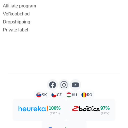
Affiliate program
Veľkoobchod
Dropshipping
Private label
SK
CZ
HU
RO
100%
97%
(2326x)
(792x)