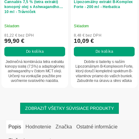
Cannabis 7,5 % (tetra extrakt)
Lipozomálny extrakt B-Komplex
konopný olej s Ashwagandhou -
Forte - 200 ml - Herbatica
10 ml - Trávniček
Skladom
Skladom
81,22 € bez DPH
8,48 € bez DPH
99,90 €
10,09 €
Do košíka
Do košíka
Jedinečná kombinácia tetra extraktu
Dobite si baterky s naším
konopy siatej (7,5%) a adaptogénnej
Lipozomálnym B-Komplexom Forte,
ashwagandhy v čistom MCT oleji.
ktorý doručí kompletné spektrum B-
Určený na vonkajšie použitie pre
vitamínov priamo do vašich buniek.
uvoľnenie svalového napätia,
Zabudnite na únavu a stres vďaka
regeneráciu...
maximálnej...
ZOBRAZIŤ VŠETKY SÚVISIACE PRODUKTY
Popis
Hodnotenie
Značka
Ostatné informácie