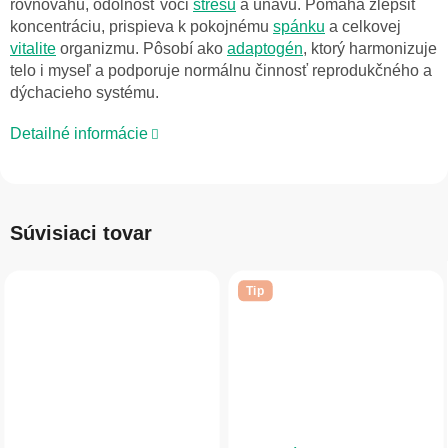
rovnováhu, odolnosť voči
stresu
a únavu. Pomáha zlepšiť
koncentráciu, prispieva k pokojnému
spánku
a celkovej
vitalite
organizmu. Pôsobí ako
adaptogén
, ktorý harmonizuje
telo i myseľ a podporuje normálnu činnosť reprodukčného a
dýchacieho systému.
Detailné informácie
Súvisiaci tovar
Tip