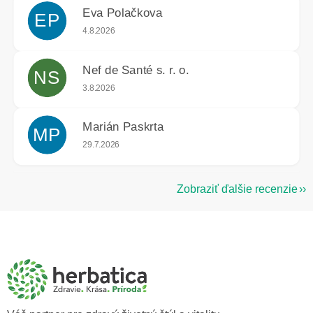
Eva Polačkova
EP
Hodnotenie obchodu je 5 z 5 hviezdičiek.
4.8.2026
Nef de Santé s. r. o.
NS
Hodnotenie obchodu je 5 z 5 hviezdičiek.
3.8.2026
Marián Paskrta
MP
Hodnotenie obchodu je 5 z 5 hviezdičiek.
29.7.2026
Zobraziť ďalšie recenzie
Z
á
p
ä
t
i
e