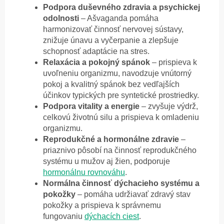
Podpora duševného zdravia a psychickej
odolnosti
– Ašvaganda pomáha
harmonizovať činnosť nervovej sústavy,
znižuje únavu a vyčerpanie a zlepšuje
schopnosť adaptácie na stres.
Relaxácia a pokojný spánok
– prispieva k
uvoľneniu organizmu, navodzuje vnútorný
pokoj a kvalitný spánok bez vedľajších
účinkov typických pre syntetické prostriedky.
Podpora vitality a energie
– zvyšuje výdrž,
celkovú životnú silu a prispieva k omladeniu
organizmu.
Reprodukčné a hormonálne zdravie
–
priaznivo pôsobí na činnosť reprodukčného
systému u mužov aj žien, podporuje
hormonálnu rovnováhu
.
Normálna činnosť dýchacieho systému a
pokožky
– pomáha udržiavať zdravý stav
pokožky a prispieva k správnemu
fungovaniu
dýchacích ciest
.