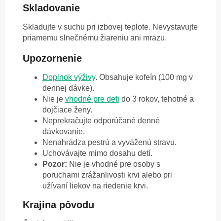
Skladovanie
Skladujte v suchu pri izbovej teplote. Nevystavujte
priamemu slnečnému žiareniu ani mrazu.
Upozornenie
Doplnok výživy
. Obsahuje kofeín (100 mg v
dennej dávke).
Nie je
vhodné pre deti
do 3 rokov, tehotné a
dojčiace ženy.
Neprekračujte odporúčané denné
dávkovanie.
Nenahrádza pestrú a vyváženú stravu.
Uchovávajte mimo dosahu detí.
Pozor:
Nie je vhodné pre osoby s
poruchami zrážanlivosti krvi alebo pri
užívaní liekov na riedenie krvi.
Krajina pôvodu