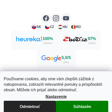
SK
CZ
HU
RO
100%
97%
(2326x)
(792x)
5,0/5
(26x)
Používame cookies, aby sme vám zlepšili zážitok z
nakupovania, zobrazili relevantné ponuky a prispôsobili
Vytvoril Shoptet
obsah. Môžete ich prijať alebo odmietnuť.
Nastavenie
Copyright 2026
Herbatica.sk
. Všetky práva vyhradené.
Upraviť nastavenie cookies
Odmietnuť
Súhlasím