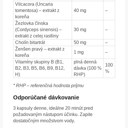
Vilcacora (Uncaria
tomentosa) – extrakt z
40 mg
–
koreňa
Žezlovka
čínska
(Cordyceps sinensis) –
30 mg
–
extrakt z celej rastliny
Cholín bitartrát
50 mg
–
Ženšen pravý – extrakt z
1 mg
–
koreňa
Vitamíny skupiny B (B1,
plná denná
100
B2, B3, B5, B6, B9, B12,
dávka (100 %
%
H)
RHP)
* RHP – referenčná hodnota príjmu
Odporúčané dávkovanie
3 kapsuly denne, ideálne 20 minút pred
požadovaným nástupom účinku. Zapite
dostatočným množstvom vody.