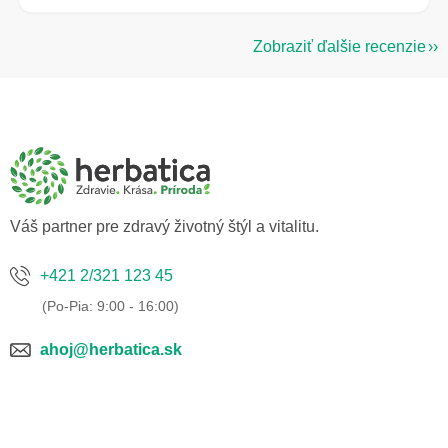
Zobraziť ďalšie recenzie
Z
á
p
ä
t
i
e
Váš partner pre zdravý životný štýl a vitalitu.
+421 2/321 123 45
ahoj@herbatica.sk