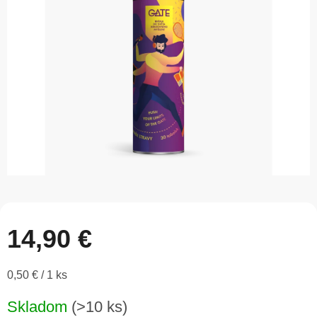
5
hviezdičiek.
14,90 €
Jednotková
0,50 € / 1 ks
cena:
Skladom
(>10 ks)