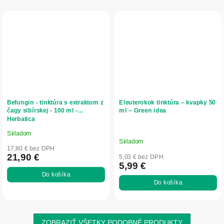
Befungin - tinktúra s extraktom z
Eleuterokok tinktúra – kvapky 50
čagy sibírskej - 100 ml -
ml – Green idea
Herbatica
Skladom
Priemerné
Skladom
hodnotenie
17,80 € bez DPH
produktu
21,90 €
5,03 € bez DPH
5,99 €
je
Do košíka
5,0
Do košíka
z
5
hviezdičiek.
ZOBRAZIŤ VŠETKY PODOBNÉ PRODUKTY