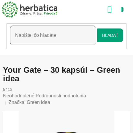
Prejsť
NÁKU
na
obsah
KOŠÍK
HĽADAŤ
Your Gate – 30 kapsúl – Green
idea
5413
Priemerné
Neohodnotené
Podrobnosti hodnotenia
hodnotenie
Značka:
Green idea
produktu
je
0,0
z