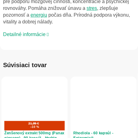
pre podporu mozgovej činnosti, koncentrácie a psychickej
rovnováhy. Pomáha znižovať únavu a
stres
, zlepšuje
pozornosť a
energiu
počas dňa. Prírodná podpora výkonu,
vitality a dobrej nálady.
Detailné informácie
Súvisiaci tovar
21,99 €
–10 %
Ženšenový extrakt 500mg (Panax
Rhodiola - 60 kapsúl -
ginseng) - 90 kapsúl - Herbin
Epigemic®