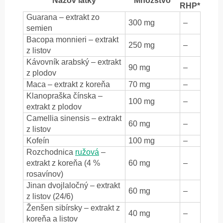
Názov látky
Množstvo
RHP*
Guarana – extrakt zo
300 mg
–
semien
Bacopa monnieri – extrakt
250 mg
–
z listov
Kávovník arabský – extrakt
90 mg
–
z plodov
Maca – extrakt z koreňa
70 mg
–
Klanopraška čínska –
100 mg
–
extrakt z plodov
Camellia sinensis – extrakt
60 mg
–
z listov
Kofeín
100 mg
–
Rozchodnica
ružová
–
extrakt z koreňa (4 %
60 mg
–
rosavínov)
Jinan dvojlaločný – extrakt
60 mg
–
z listov (24/6)
Ženšen sibírsky – extrakt z
40 mg
–
koreňa a listov