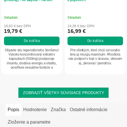
Skladom
Skladom
16,63 € bez DPH
14,28 € bez DPH
19,79 €
16,99 €
Do košíka
Do košíka
Objavte silu legendárneho ženšenu!
Pre všetkých, ktorí chcú od svojho
Vysoko koncentrovaný extrakt v
tela aj mozgu maximum. Rhodiola
kapsuliach (500mg) podporuje
vás podporí v boji s únavou, stresom
imunitu, dodáva energiu a vitalitu,
aj „deravou“ pamäťou.
posilňuje sexuálne funkcie a
udržiava...
ZOBRAZIŤ VŠETKY SÚVISIACE PRODUKTY
Popis
Hodnotenie
Značka
Ostatné informácie
Zloženie a parametre