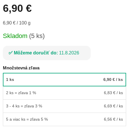
6,90 €
Jednotková
6,90 € / 100 g
cena:
Skladom
(5 ks)
Môžeme doručiť do:
11.8.2026
Množstevná zľava
1 ks
6,90 €
/ ks
2 ks = zľava 1 %
6,83 €
/ ks
3 - 4 ks = zľava 3 %
6,69 €
/ ks
5 a viac ks = zľava 5 %
6,56 €
/ ks