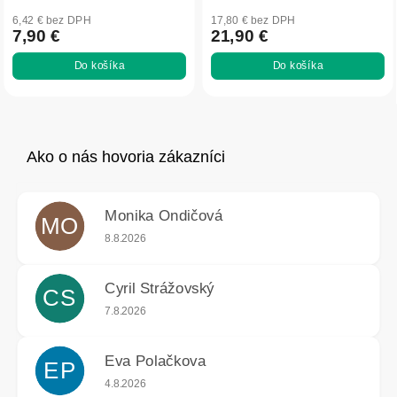
6,42 € bez DPH
17,80 € bez DPH
7,90 €
21,90 €
Do košíka
Do košíka
Monika Ondičová
MO
Hodnotenie obchodu je 5 z 5 hviezdičiek.
8.8.2026
Cyril Strážovský
CS
Hodnotenie obchodu je 5 z 5 hviezdičiek.
7.8.2026
Eva Polačkova
EP
Hodnotenie obchodu je 5 z 5 hviezdičiek.
4.8.2026