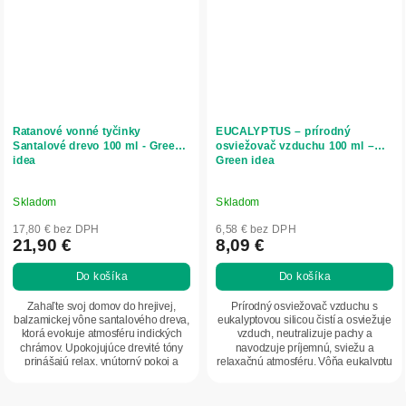
Ratanové vonné tyčinky
EUCALYPTUS – prírodný
Santalové drevo 100 ml - Green
osviežovač vzduchu 100 ml –
idea
Green idea
Skladom
Skladom
17,80 € bez DPH
6,58 € bez DPH
21,90 €
8,09 €
Do košíka
Do košíka
Zahaľte svoj domov do hrejivej,
Prírodný osviežovač vzduchu s
balzamickej vône santalového dreva,
eukalyptovou silicou čistí a osviežuje
ktorá evokuje atmosféru indických
vzduch, neutralizuje pachy a
chrámov. Upokojujúce drevité tóny
navodzuje príjemnú, sviežu a
prinášajú relax, vnútorný pokoj a
relaxačnú atmosféru. Vôňa eukalyptu
pocit...
podporuje...