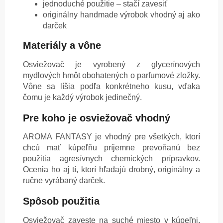
jednoduché použitie – stačí zavesiť
originálny handmade výrobok vhodný aj ako
darček
Materiály a vône
Osviežovač je vyrobený z glycerínových
mydlových hmôt obohatených o parfumové zložky.
Vône sa líšia podľa konkrétneho kusu, vďaka
čomu je každý výrobok jedinečný.
Pre koho je osviežovač vhodný
AROMA FANTASY je vhodný pre všetkých, ktorí
chcú mať kúpeľňu príjemne prevoňanú bez
použitia agresívnych chemických prípravkov.
Ocenia ho aj tí, ktorí hľadajú drobný, originálny a
ručne vyrábaný darček.
Spôsob použitia
Osviežovač zaveste na suché miesto v kúpeľni,