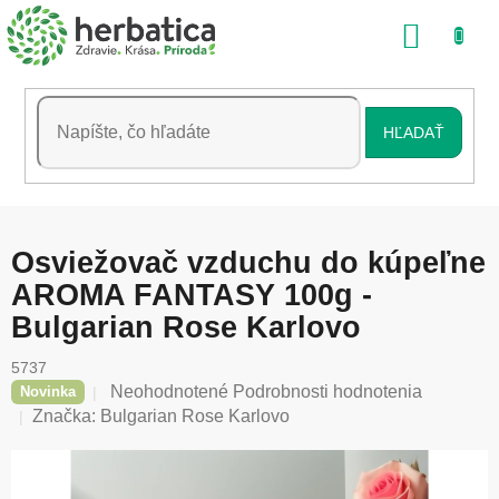
Prejsť
NÁKU
na
obsah
KOŠÍK
HĽADAŤ
Osviežovač vzduchu do kúpeľne
AROMA FANTASY 100g -
Bulgarian Rose Karlovo
5737
Priemerné
Neohodnotené
Podrobnosti hodnotenia
Novinka
hodnotenie
Značka:
Bulgarian Rose Karlovo
produktu
je
0,0