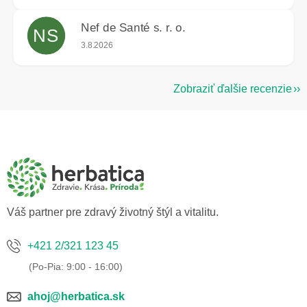
Nef de Santé s. r. o.
NS
Hodnotenie obchodu je 5 z 5 hviezdičiek.
3.8.2026
Zobraziť ďalšie recenzie
Z
á
p
ä
t
i
e
Váš partner pre zdravý životný štýl a vitalitu.
+421 2/321 123 45
ahoj@herbatica.sk