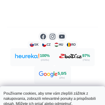
SK
CZ
HU
RO
100%
97%
(2326x)
(792x)
5,0/5
(26x)
Používame cookies, aby sme vám zlepšili zážitok z
nakupovania, zobrazili relevantné ponuky a prispôsobili
Vytvoril Shoptet
obsah. Môžete ich prijať alebo odmietnuť.