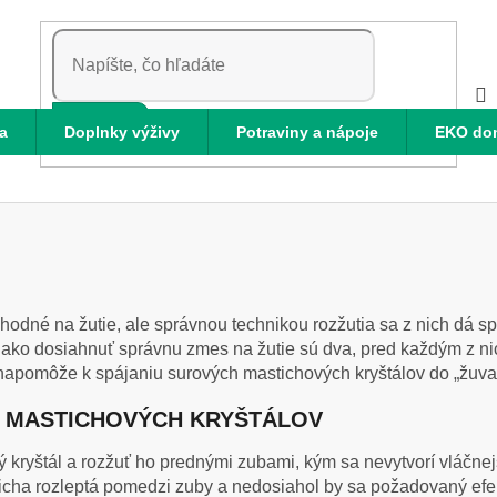
HĽADAŤ
a
Doplnky výživy
Potraviny a nápoje
EKO do
odné na žutie, ale správnou technikou rozžutia sa z nich dá sp
o dosiahnuť správnu zmes na žutie sú dva, pred každým z nic
 napomôže k spájaniu surových mastichových kryštálov do „žuva
E MASTICHOVÝCH KRYŠTÁLOV
ový kryštál a rozžuť ho prednými zubami, kým sa nevytvorí vláčn
icha rozleptá pomedzi zuby a nedosiahol by sa požadovaný efek