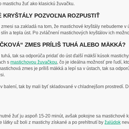
o mastichu žuť ako klasickú žuvačku.
É KRYŠTÁLY POZVOĽNA ROZPUSTIŤ
 zmesi sa zakladá na tom, že mastichové kryštály nebudeme v 
ín a tepla úst. Po zvláčnení mastichových kryštálov ich možn
VAČKOVÁ“ ZMES PRÍLIŠ TUHÁ ALEBO MÄKKÁ?
š tuhá, tak sa odporúča pridať do úst ďalší mäkší kúsok mastichy
ach s
mastichovou žuvačkou
, čo je ideálna možnosť pre ľudí, k
stichová zmes je príliš mäkká a lepí sa v ústach, tak sa odporúč
si.
 v balení, tak by mali byť skladované v chladnejšom prostredí.
 nutné žuť ju aspoň 15-20 minút, avšak pokojne sa mastichové k
 látky už boli z mastichy získané a po prehltnutí by
žalúdok
nev