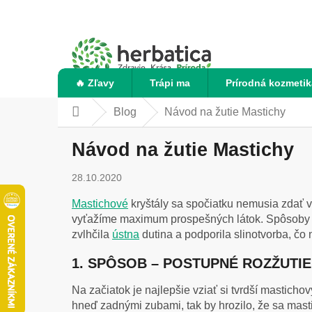
Prejsť
na
obsah
🔥 Zľavy
Trápi ma
Prírodná kozmetik
Blog
Návod na žutie Mastichy
Domov
Návod na žutie Mastichy
28.10.2020
Mastichové
kryštály sa spočiatku nemusia zdať vh
vyťažíme maximum prospešných látok. Spôsoby ak
zvlhčila
ústna
dutina a podporila slinotvorba, čo
1. SPÔSOB – POSTUPNÉ ROZŽUTI
Na začiatok je najlepšie vziať si tvrdší mastich
hneď zadnými zubami, tak by hrozilo, že sa mast