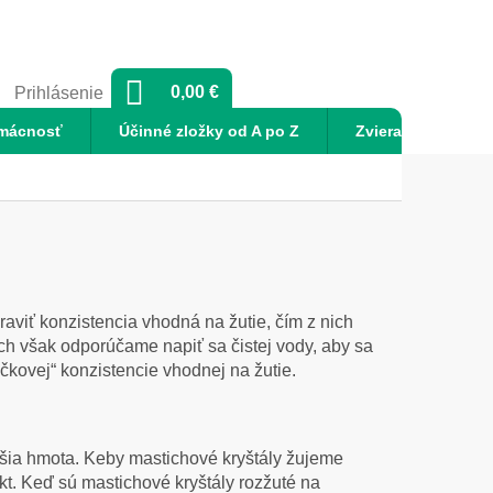
NÁKUPNÝ
0,00 €
Prihlásenie
KOŠÍK
mácnosť
Účinné zložky od A po Z
Zvieratá
No
raviť konzistencia vhodná na žutie, čím z nich
h však odporúčame napiť sa čistej vody, aby sa
čkovej“ konzistencie vhodnej na žutie.
ejšia hmota. Keby mastichové kryštály žujeme
t. Keď sú mastichové kryštály rozžuté na