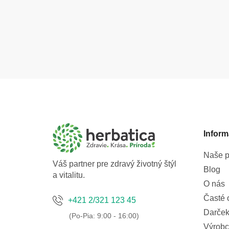
Z
á
p
ä
t
Inform
i
e
Naše p
Váš partner pre zdravý životný štýl
Blog
a vitalitu.
O nás
Časté 
+421 2/321 123 45
Darček
Výrobc