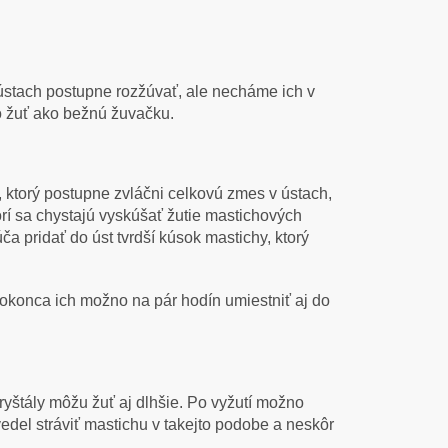
ústach postupne rozžúvať, ale necháme ich v
o žuť ako bežnú žuvačku.
, ktorý postupne zvláčni celkovú zmes v ústach,
torí sa chystajú vyskúšať žutie mastichových
a pridať do úst tvrdší kúsok mastichy, ktorý
 Dokonca ich možno na pár hodín umiestniť aj do
ryštály môžu žuť aj dlhšie. Po vyžutí možno
edel stráviť mastichu v takejto podobe a neskôr