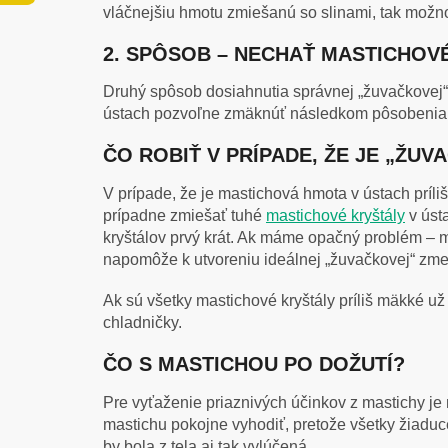
vláčnejšiu hmotu zmiešanú so slinami, tak možn
2. SPÔSOB – NECHAŤ MASTICHOV
Druhý spôsob dosiahnutia správnej „žuvačkovej“
ústach pozvoľne zmäknúť následkom pôsobenia sl
ČO ROBIŤ V PRÍPADE, ŽE JE „ŽU
V prípade, že je mastichová hmota v ústach príli
prípadne zmiešať tuhé
mastichové kryštály
v úst
kryštálov prvý krát. Ak máme opačný problém – ma
napomôže k utvoreniu ideálnej „žuvačkovej“ zme
Ak sú všetky mastichové kryštály príliš mäkké už
chladničky.
ČO S MASTICHOU PO DOŽUTÍ?
Pre vyťaženie priaznivých účinkov z mastichy je
mastichu pokojne vyhodiť, pretože všetky žiaduce
by bola z tela aj tak vylúčená.