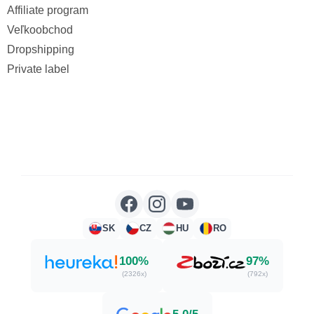
Affiliate program
Veľkoobchod
Dropshipping
Private label
SK
CZ
HU
RO
100%
97%
(2326x)
(792x)