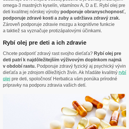
omega-3 mastných kyselín, vitamínov A, D a E. Rybí olej pre
deti kvalitnej nórskej výroby
podporuje obranyschopnosť,
podporuje zdravé kosti a zuby a udržiava zdravý zrak.
Zároveň podporuje zdravie mozgu a kognitívne funkcie
a taktiež sa vyznačuje protizápalovými účinkami.
Rybí olej pre deti a ich zdravie
Chcete podporiť zdravý rast svojho dieťaťa?
Rybí olej pre
deti patrí k najdôležitejším výživovým doplnkom najmä
v období rastu.
Podporuje zdravý fyzický aj psychický vývin
dieťaťa a je zdrojom dôležitých živín. Ak hľadáte kvalitný
rybí
olej
pre deti, spoločnosť Herbatica vám ponúka prírodné
prípravky na podporu zdravia vašich detí.