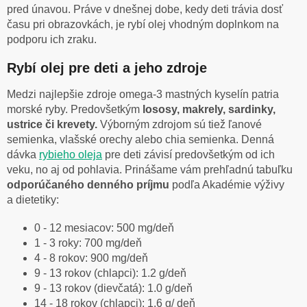
pred únavou. Práve v dnešnej dobe, kedy deti trávia dosť
času pri obrazovkách, je rybí olej vhodným doplnkom na
podporu ich zraku.
Rybí olej pre deti a jeho zdroje
Medzi najlepšie zdroje omega-3 mastných kyselín patria
morské ryby. Predovšetkým
lososy, makrely, sardinky,
ustrice či krevety.
Výborným zdrojom sú tiež ľanové
semienka, vlašské orechy alebo chia semienka. Denná
dávka
rybieho oleja
pre deti závisí predovšetkým od ich
veku, no aj od pohlavia. Prinášame vám prehľadnú tabuľku
odporúčaného denného príjmu
podľa Akadémie výživy
a dietetiky:
0 - 12 mesiacov: 500 mg/deň
1 - 3 roky: 700 mg/deň
4 - 8 rokov: 900 mg/deň
9 - 13 rokov (chlapci): 1.2 g/deň
9 - 13 rokov (dievčatá): 1.0 g/deň
14 - 18 rokov (chlapci): 1.6 g/ deň