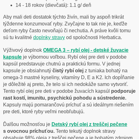
14 - 18 rokov (dievčatá): 1.1 g/ deň
Aby mali deti dostatok týchto živín, mali by aspoň trikrát
týždenne konzumovať ryby. Zvyčajne to tak nie je, keďže
deťom ryby často nevoňajú či nechutia. A práve kvôli tomu
sú tu kvalitné
doplnky stravy
od spoločnosti Herbatica.
Výživový doplnok
OMEGA 3 – rybí olej - detské žuvacie
kapsule
je výbornou voľbou. Rybí olej pre deti v podobe
kapsúl predstavuje chutnú a praktickú formu. V jednej
kapsule je obsiahnutý
čistý rybí olej
z tuniaka bohatý na
omega-3 mastné kyseliny, vitamíny D, E a K2. Ich dopĺňanie
je dôležité aj preto, že telo si ich nedokáže samo vytvoriť.
Tento rybí olej pre deti v podobe žuvacích kapsúl
podporuje
rast kostí, imunitu, psychickú pohodu a sústredenie.
Kapsuly majú pomarančovú príchuť a sú ideálnym riešením
pre deti, ktoré ryby veľmi neobľubujú.
Ďalšou možnosťou je
Detský rybí olej z treščej
pečene
s ovocnou príchuťou
.
Tento tekutý doplnok stravy
obsahuje 98% oleja z treščej pečene a je bohatým zdrojom