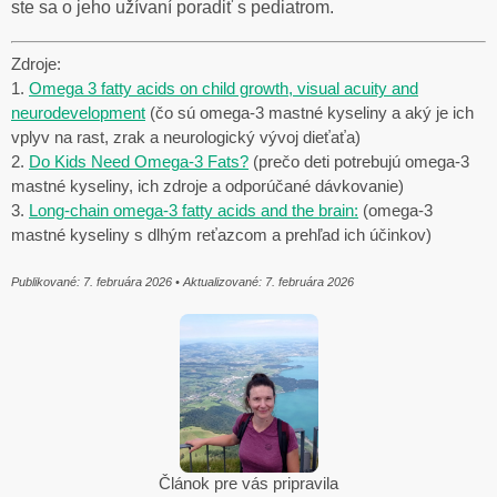
ste sa o jeho užívaní poradiť s pediatrom.
Zdroje:
1.
Omega 3 fatty acids on child growth, visual acuity and
neurodevelopment
(čo sú omega-3 mastné kyseliny a aký je ich
vplyv na rast, zrak a neurologický vývoj dieťaťa)
2.
Do Kids Need Omega-3 Fats?
(prečo deti potrebujú omega-3
mastné kyseliny, ich zdroje a odporúčané dávkovanie)
3.
Long-chain omega-3 fatty acids and the brain:
(omega-3
mastné kyseliny s dlhým reťazcom a prehľad ich účinkov)
Publikované: 7. februára 2026 • Aktualizované: 7
. februára 2026
Článok pre vás pripravila