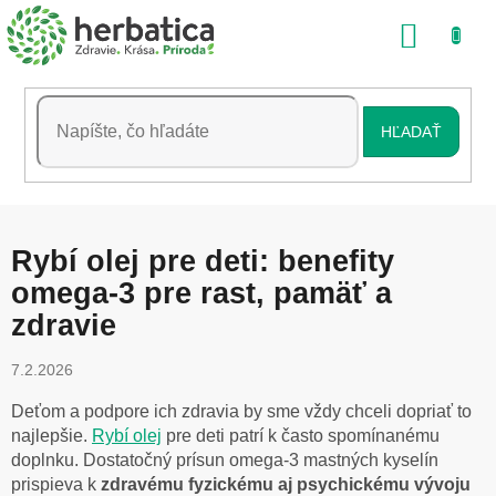
Prejsť
NÁKU
na
obsah
KOŠÍK
HĽADAŤ
Rybí olej pre deti: benefity
omega-3 pre rast, pamäť a
zdravie
7.2.2026
Deťom a podpore ich zdravia by sme vždy chceli dopriať to
najlepšie.
Rybí olej
pre deti patrí k často spomínanému
doplnku. Dostatočný prísun omega-3 mastných kyselín
prispieva k
zdravému fyzickému aj psychickému vývoju