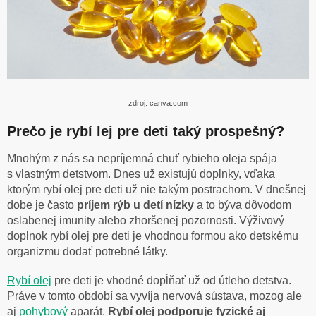
zdroj: canva.com
Prečo je rybí lej pre deti taký prospešný?
Mnohým z nás sa nepríjemná chuť rybieho oleja spája
s vlastným detstvom. Dnes už existujú doplnky, vďaka
ktorým rybí olej pre deti už nie takým postrachom. V dnešnej
dobe je často
príjem rýb u detí nízky
a to býva dôvodom
oslabenej imunity alebo zhoršenej pozornosti. Výživový
doplnok rybí olej pre deti je vhodnou formou ako detskému
organizmu dodať potrebné látky.
Rybí olej
pre deti je vhodné dopĺňať už od útleho detstva.
Práve v tomto období sa vyvíja nervová sústava, mozog ale
aj
pohybový
aparát.
Rybí olej podporuje fyzické aj