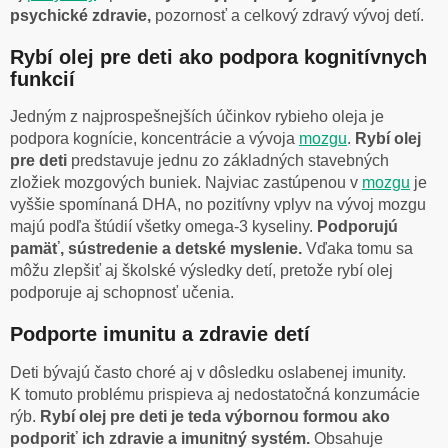
psychické zdravie,
pozornosť a celkový zdravý vývoj detí.
Rybí olej pre deti ako podpora kognitívnych
funkcií
Jedným z najprospešnejších účinkov rybieho oleja je
podpora kognície, koncentrácie a vývoja
mozgu
.
Rybí olej
pre deti
predstavuje jednu zo základných stavebných
zložiek mozgových buniek. Najviac zastúpenou v
mozgu
je
vyššie spomínaná DHA, no pozitívny vplyv na vývoj mozgu
majú podľa štúdií všetky omega-3 kyseliny.
Podporujú
pamäť, sústredenie a detské myslenie.
Vďaka tomu sa
môžu zlepšiť aj školské výsledky detí, pretože rybí olej
podporuje aj schopnosť učenia.
Podporte imunitu a zdravie detí
Deti bývajú často choré aj v dôsledku oslabenej imunity.
K tomuto problému prispieva aj nedostatočná konzumácie
rýb.
Rybí olej pre deti je teda výbornou formou ako
podporiť ich zdravie a imunitný systém.
Obsahuje