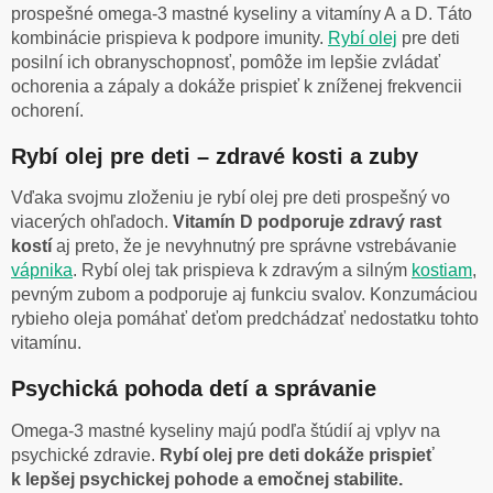
prospešné omega-3 mastné kyseliny a vitamíny A a D. Táto
kombinácie prispieva k podpore imunity.
Rybí olej
pre deti
posilní ich obranyschopnosť, pomôže im lepšie zvládať
ochorenia a zápaly a dokáže prispieť k zníženej frekvencii
ochorení.
Rybí olej pre deti – zdravé kosti a zuby
Vďaka svojmu zloženiu je rybí olej pre deti prospešný vo
viacerých ohľadoch.
Vitamín D podporuje zdravý rast
kostí
aj preto, že je nevyhnutný pre správne vstrebávanie
vápnika
. Rybí olej tak prispieva k zdravým a silným
kostiam
,
pevným zubom a podporuje aj funkciu svalov. Konzumáciou
rybieho oleja pomáhať deťom predchádzať nedostatku tohto
vitamínu.
Psychická pohoda detí a správanie
Omega-3 mastné kyseliny majú podľa štúdií aj vplyv na
psychické zdravie.
Rybí olej pre deti dokáže prispieť
k lepšej psychickej pohode a emočnej stabilite.