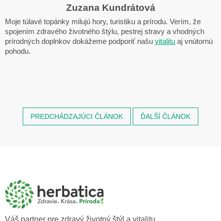
Zuzana Kundrátová
Moje túlavé topánky milujú hory, turistiku a prírodu. Verím, že
spojením zdravého životného štýlu, pestrej stravy a vhodných
prírodných doplnkov dokážeme podporiť našu
vitalitu
aj vnútornú
pohodu.
PREDCHÁDZAJÚCI ČLÁNOK
ĎALŠÍ ČLÁNOK
Z
á
p
ä
t
i
e
Váš partner pre zdravý životný štýl a vitalitu.