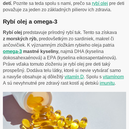
detí.
Pozrite sa teda spolu s nami, prečo sa
rybí olej
pre deti
považuje za jeden zo základných pilierov ich zdravia.
Rybí olej a omega-3
Rybí olej
predstavuje prírodný rybí tuk. Tento sa získava
z morských rýb,
predovšetkým zo sardiniek, makrel či
ančovičiek. K významným zložkám rybieho oleja patria
omega-3
mastné kyseliny,
najmä DHA (kyselina
dokosahexaénová) a EPA (kyselina eikosapentaénová).
Práve vďaka tomuto zloženiu je rybí olej pre deti taký
prospešný. Dodáva telu látky, ktoré si nevie vytvárať samo
a navyše obsahuje aj dôležitý
vitamín D
. Spolu s
vitamínom
A sú nevyhnutné pre zdravý rast kostí aj detskú
imunitu
.