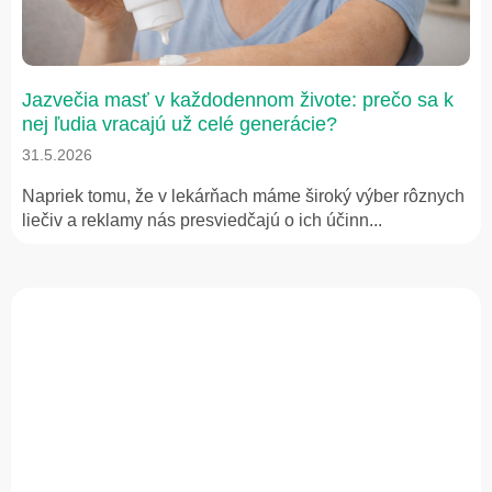
n
k
o
v
Jazvečia masť v každodennom živote: prečo sa k
nej ľudia vracajú už celé generácie?
31.5.2026
Napriek tomu, že v lekárňach máme široký výber rôznych
liečiv a reklamy nás presviedčajú o ich účinn...