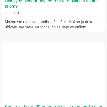
Účinky ashwagandhy: čo robí táto bylina s vaším
telom?
13.5.2026
Možno ste o ashwagandhe už počuli. Možno ju dokonca
užívate. Ale viete skutočne, čo sa deje vo vašom...
Kaolín a cholín: 90 % ľudí netuší, aký je medzi nimi