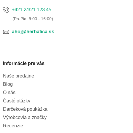
y
v
+421 2/321 123 45
ý
p
i
ahoj@herbatica.sk
s
u
Informácie pre vás
Naše predajne
Blog
O nás
Časté otázky
Darčeková poukážka
Výrobcovia a značky
Recenzie