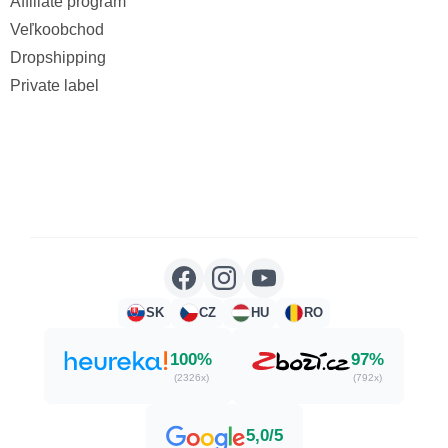
Affiliate program
Veľkoobchod
Dropshipping
Private label
SK
CZ
HU
RO
100%
97%
(2326x)
(792x)
5,0/5