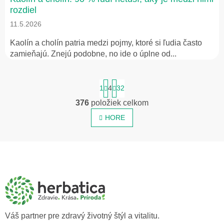
rozdiel
11.5.2026
Kaolín a cholín patria medzi pojmy, ktoré si ľudia často
zamieňajú. Znejú podobne, no ide o úplne od...
S
1
4
32
t
r
376
položiek celkom
O
á
v
n
HORE
l
k
o
á
v
d
Z
a
a
á
n
c
p
i
i
e
ä
e
t
p
i
r
v
e
Váš partner pre zdravý životný štýl a vitalitu.
k