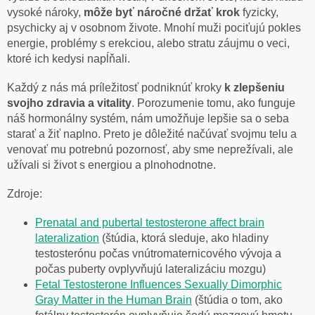
vysoké nároky,
môže byť náročné držať krok
fyzicky,
psychicky aj v osobnom živote. Mnohí muži pociťujú pokles
energie, problémy s erekciou, alebo stratu záujmu o veci,
ktoré ich kedysi napĺňali.
Každý z nás má príležitosť podniknúť kroky
k zlepšeniu
svojho zdravia a vitality
. Porozumenie tomu, ako funguje
náš hormonálny systém, nám umožňuje lepšie sa o seba
starať a žiť naplno. Preto je dôležité načúvať svojmu telu a
venovať mu potrebnú pozornosť, aby sme neprežívali, ale
užívali si život s energiou a plnohodnotne.
Zdroje:
Prenatal and pubertal testosterone affect brain
lateralization
(štúdia, ktorá sleduje, ako hladiny
testosterónu počas vnútromaternicového vývoja a
počas puberty ovplyvňujú lateralizáciu mozgu)
Fetal Testosterone Influences Sexually Dimorphic
Gray Matter in the Human Brain
(štúdia o tom, ako