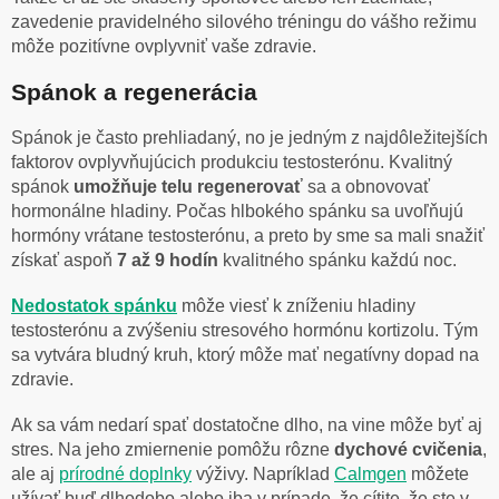
zavedenie pravidelného silového tréningu do vášho režimu
môže pozitívne ovplyvniť vaše zdravie.
Spánok a regenerácia
Spánok je často prehliadaný, no je jedným z najdôležitejších
faktorov ovplyvňujúcich produkciu testosterónu. Kvalitný
spánok
umožňuje telu regenerovať
sa a obnovovať
hormonálne hladiny. Počas hlbokého spánku sa uvoľňujú
hormóny vrátane testosterónu, a preto by sme sa mali snažiť
získať aspoň
7 až 9 hodín
kvalitného spánku každú noc.
Nedostatok spánku
môže viesť k zníženiu hladiny
testosterónu a zvýšeniu stresového hormónu kortizolu. Tým
sa vytvára bludný kruh, ktorý môže mať negatívny dopad na
zdravie.
Ak sa vám nedarí spať dostatočne dlho, na vine môže byť aj
stres. Na jeho zmiernenie pomôžu rôzne
dychové
cvičenia
,
ale aj
prírodné doplnky
výživy. Napríklad
Calmgen
môžete
užívať buď dlhodobo alebo iba v prípade, že cítite, že ste v