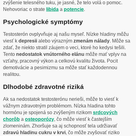
zvýšenie telesného tuku, je jasné, že telo volá o pomoc.
Nehovoriac o strate
libida
a
potencie
.
Psychologické symptómy
Testosterón ovplyvňuje aj našu myseľ. Nízke hladiny môžu
viesť k
depresii
alebo výrazným
zmenám
nálady
. Môže sa
zdať, že niekto stratil záujem o veci, ktoré ho kedysi tešili.
Tento
nedostatok vnútorného elánu
môže mať vplyv na
vzťahy, pracovný výkon a celkovú kvalitu života. Pocit
demotivácie a pesimizmu sa môže stať každodennou
realitou.
Dlhodobé zdravotné riziká
Ak sa nedostatok testosterónu nerieši, môže to viesť k
vážnym zdravotným problémom. Nízka hladina tohto
hormónu je spojená so zvýšeným rizikom
srdcových
chorôb
a
osteoporózy
, čo môže viesť k častejším
zlomeninám. Zhoršuje sa aj schopnosť tela udržiavať
zdravú hladinu cukru v krvi
, čo môže zvyšovať riziko