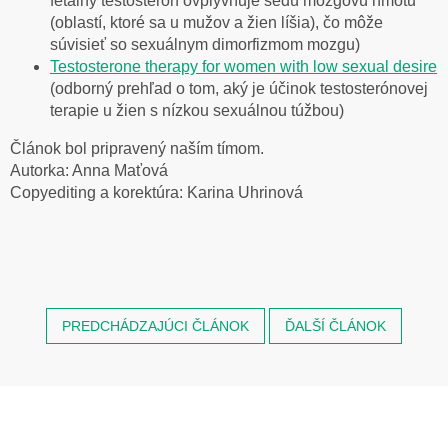
fetálny testosterón ovplyvňuje šedú mozgovú hmotu
(oblastí, ktoré sa u mužov a žien líšia), čo môže
súvisieť so sexuálnym dimorfizmom mozgu)
Testosterone therapy for women with low sexual desire
(odborný prehľad o tom, aký je účinok testosterónovej
terapie u žien s nízkou sexuálnou túžbou)
Článok bol pripravený naším tímom.
Autorka: Anna Maťová
Copyediting a korektúra: Karina Uhrinová
PREDCHÁDZAJÚCI ČLÁNOK
ĎALŠÍ ČLÁNOK
Z
á
p