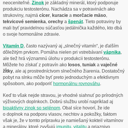
neoceniteľné.
Zinok
je základný minerál, ktorý podporuje
produkciu testosterónu. Nachádza sa v potravinách ako
strukoviny, najmä
cícer
,
kuracie
a
morčacie
mäso
,
tekvicové
semienka
,
orechy
a
špenát
. Tieto potraviny by
mali byť pravidelnou súčasťou jedálnička každého, kto dbá
o svoje hormonálne zdravie.
Vitamín D
, často nazývaný aj „slnečný vitamín“, je ďalším
dôležitým prvkom. Pomáha nielen pri vstrebávaní
vápnika
,
ale tiež hrá významnú úlohu v produkcii testosterónu.
Môžete ho získať z potravín ako
losos
,
tuniak
a
vaječné
žĺtky
, ale aj prostredníctvom slnečného žiarenia. Dostatočný
pobyt na slnku môže byť preto jednoduchým a efektívnym
spôsobom, ako podporiť
hormonálnu rovnováhu
.
Keď to však nejde stravou, je vhodné siahnuť po prírodných
výživových doplnkoch. Dobrú službu urobí napríklad aj
bioaktívny zinok so
selénom
. Obal síce hovorí, že ide
o doplnok na podporu vlasov, nechtov a pokožky, faktom
však je, že v tomto prípravku je namiešaný kokteil vitamínov
a minerálov, ktoré zvyšujú
imunitu
,
vitalitu
a priaznivo