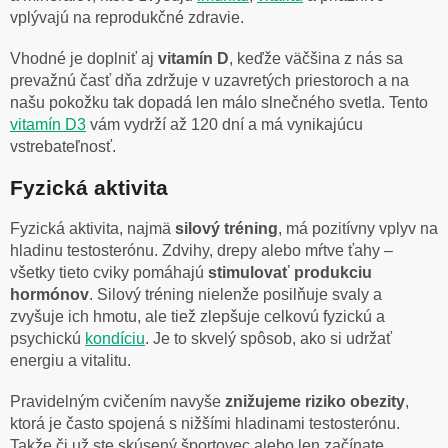
vplývajú na reprodukčné zdravie.
Vhodné je doplniť aj
vitamín D
, keďže väčšina z nás sa
prevažnú časť dňa zdržuje v uzavretých priestoroch a na
našu pokožku tak dopadá len málo slnečného svetla. Tento
vitamín D3
vám vydrží až 120 dní a má vynikajúcu
vstrebateľnosť.
Fyzická aktivita
Fyzická aktivita, najmä
silový
tréning
, má pozitívny vplyv na
hladinu testosterónu. Zdvihy, drepy alebo mŕtve ťahy –
všetky tieto cviky pomáhajú
stimulovať produkciu
hormónov
. Silový tréning nielenže posilňuje svaly a
zvyšuje ich hmotu, ale tiež zlepšuje celkovú fyzickú a
psychickú
kondíciu
. Je to skvelý spôsob, ako si udržať
energiu a vitalitu.
Pravidelným cvičením navyše
znižujeme riziko obezity
,
ktorá je často spojená s nižšími hladinami testosterónu.
Takže či už ste skúsený športovec alebo len začínate,