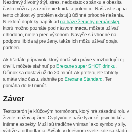
Nezdravý životný štýl, stres, nedostatok spánku a obezita
často môžu aj za zníženie libida a potencie. Našťastie aj na
tento chúlostivý problém existujú účinné prírodné riešenia.
Niektoré doplnky napríklad
na báze žeruchy peruánskej
,
ktorú možno poznáte pod názvom
maca
, môžete užívať
dlhodobo, nielen pred výkonom. Navyše sú vhodné na
podporu libida aj pre ženy, takže ich môžu užívať obaja
partneri.
Ak hľadáte prípravok, ktorý dodá silu práve v rozhodujúcej
chvíli, môžete siahnuť po
Erexane super SHOT drinku
.
Účinok sa dostaví už do 20 minút. Ak preferujete tablety
a máte viac času, siahnite po
Erexane Standard
. Ten
pomáha do 60 minút.
Záver
Testosterón je kľúčovým hormónom, ktorý hrá zásadnú rolu v
živote mužov aj žien. Ovplyvňuje naše fyzické, psychické a
intímne aspekty. Muži sú tradične vnímaní ako symboly sily,
výdrže a odhodlania. Avšak, v dnešnom svete, kde sa kladú