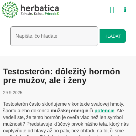
Prejsť
NÁKU
na
obsah
KOŠÍK
HĽADAŤ
Testosterón: dôležitý hormón
pre mužov, ale i ženy
29.9.2025
Testosterón často skloňujeme v kontexte svalovej hmoty,
športu alebo dokonca
mužskej energie
či
potencie
. Ale
vedeli ste, že tento hormón je oveľa viac než len symbol
mužnosti? Predstavuje kľúčový prvok nášho tela, ktorý nás
ovplyvňuje od hlavy až po päty, bez ohľadu na to, či sme