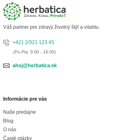
ä
t
i
e
Váš partner pre zdravý životný štýl a vitalitu.
+421 2/321 123 45
ahoj@herbatica.sk
Informácie pre vás
Naše predajne
Blog
O nás
Časté otázky