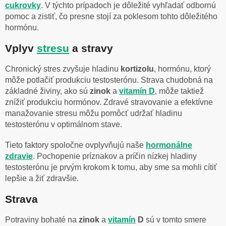
cukrovky
. V týchto prípadoch je dôležité vyhľadať odbornú
pomoc a zistiť, čo presne stojí za poklesom tohto dôležitého
hormónu.
Vplyv
stresu
a stravy
Chronický stres zvyšuje hladinu
kortizolu
, hormónu, ktorý
môže potlačiť produkciu testosterónu. Strava chudobná na
základné živiny, ako sú
zinok
a
vitamín D
, môže taktiež
znížiť produkciu hormónov. Zdravé stravovanie a efektívne
manažovanie stresu môžu pomôcť udržať hladinu
testosterónu v optimálnom stave.
Tieto faktory spoločne ovplyvňujú naše
hormonálne
zdravie
. Pochopenie príznakov a príčin nízkej hladiny
testosterónu je prvým krokom k tomu, aby sme sa mohli cítiť
lepšie a žiť zdravšie.
Strava
Potraviny bohaté na
zinok
a
vitamín
D
sú v tomto smere