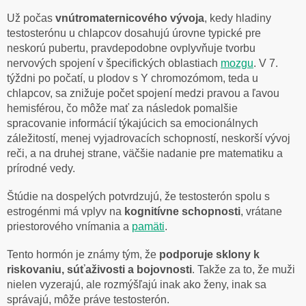
Už počas
vnútromaternicového
vývoja
, kedy hladiny
testosterónu u chlapcov dosahujú úrovne typické pre
neskorú pubertu, pravdepodobne ovplyvňuje tvorbu
nervových spojení v špecifických oblastiach
mozgu
. V 7.
týždni po počatí, u plodov s Y chromozómom, teda u
chlapcov, sa znižuje počet spojení medzi pravou a ľavou
hemisférou, čo môže mať za následok pomalšie
spracovanie informácií týkajúcich sa emocionálnych
záležitostí, menej vyjadrovacích schopností, neskorší vývoj
reči, a na druhej strane, väčšie nadanie pre matematiku a
prírodné vedy.
Štúdie na dospelých potvrdzujú, že testosterón spolu s
estrogénmi má vplyv na
kognitívne
schopnosti
, vrátane
priestorového vnímania a
pamäti
.
Tento hormón je známy tým, že
podporuje sklony k
riskovaniu, súťaživosti a bojovnosti
. Takže za to, že muži
nielen vyzerajú, ale rozmýšľajú inak ako ženy, inak sa
správajú, môže práve testosterón.