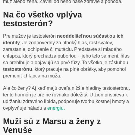
muž alebo žena. Závisí od neho naše zdravie a pohoda.
Na čo všetko vplýva
testosterón?
Pre mužov je testosterón
neoddeliteľnou súčasťou
ich
identity
. Je zodpovedný za hlboký hlas, rast svalov,
zarastanie, ochlpenie či mutáciu. Predstavte si mladého
chlapca, ktorý prechádza pubertou – jeho telo sa mení, hlas
sa prehlbuje a objavujú sa prvé fúzy. To všetko je zásluhou
testosterónu
, ktorý pracuje na plné obrátky, aby pomohol
premeniť chlapca na muža.
Ale čo ženy? Aj keď majú oveľa nižšie hladiny testosterónu,
tento hormón je pre ne rovnako dôležitý. U žien prispieva k
udržaniu zdravého libida, podporuje tvorbu kostnej hmoty a
ovplyvňuje náladu a
energiu
.
Muži sú z Marsu a ženy z
Venuše