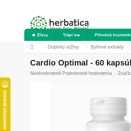
Prejsť
na
obsah
🔥 Zľavy
Trápi ma
Prírodná kozmetik
Doplnky výživy
Bylinné extrakty
Domov
Cardio Optimal - 60 kapsú
Priemerné
Neohodnotené
Podrobnosti hodnotenia
Značk
hodnotenie
produktu
je
0,0
z
5
hviezdičiek.