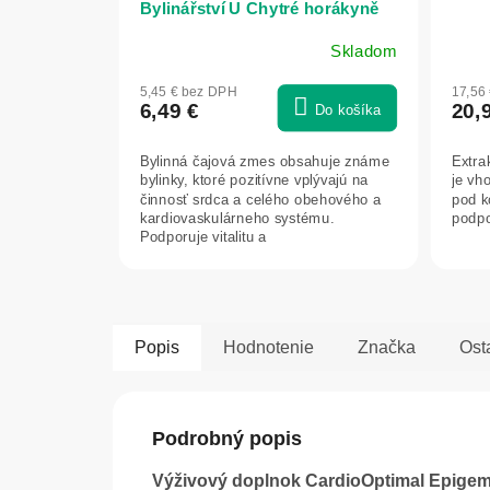
Bylinářství U Chytré horákyně
Skladom
5,45 € bez DPH
17,56
6,49 €
20,
Do košíka
Bylinná čajová zmes obsahuje známe
Extra
bylinky, ktoré pozitívne vplývajú na
je vh
činnosť srdca a celého obehového a
pod k
kardiovaskulárneho systému.
podpo
Podporuje vitalitu a
obranyschopnosť...
Popis
Hodnotenie
Značka
Ost
Podrobný popis
Výživový doplnok CardioOptimal Epige