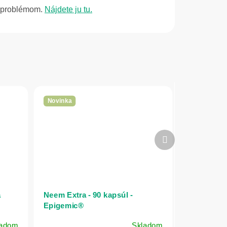
m problémom.
Nájdete ju tu.
Novinka
Ďalší
produkt
a
Neem Extra - 90 kapsúl -
Epigemic®
ladom
Skladom