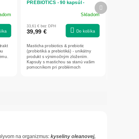
PREBIOTICS - 90 kapsúl -
Ďalší
Herbatica
produkt
ladom
Skladom
Priemerné
hodnotenie
33,61 € bez DPH
produktu
39,99 €
šíka
Do košíka
je
5,0
trakt
Masticha probiotics & prebiotic
z
nu
(probiotiká a prebiotiká) - unikátny
5
tému.
produkt s výnimočným zložením.
hviezdičiek.
Kapsuly s mastichou sa stanú vašim
pomocníkom pri problémoch
s trávením a...
vplyvom na organizmus:
kyseliny oleanovej,