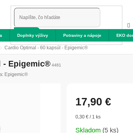
HĽADAŤ
a
Doplnky výživy
Potraviny a nápoje
EKO do
Cardio Optimal - 60 kapsúl - Epigemic®
l - Epigemic®
4481
a:
Epigemic®
17,90 €
Jednotková
0,30 € / 1 ks
cena:
Skladom
(5 ks)