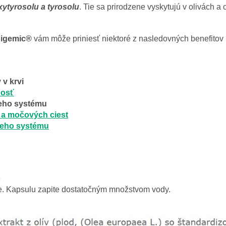
xytyrosolu a tyrosolu
. Tie sa prirodzene vyskytujú v olivách a 
pigemic®
vám môže priniesť niektoré z nasledovných benefitov 
 v krvi
nosť
eho systému
k a močových ciest
ceho systému
e
. Kapsulu zapite dostatočným množstvom vody.