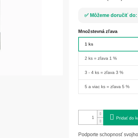
Môžeme doručiť do:
Množstevná zľava
1 ks
2 ks = zľava 1 %
3 - 4 ks = zľava 3 %
5 a viac ks = zľava 5 %
Pridať do k
Podporte schopnosť svojho 