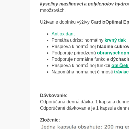
kyseliny maslinovej a polyfenolov hydro
množstvách.
Užívanie doplnku výživy
CardioOptimal E
Antioxidant
Pomáha udržať normálny
krvný tlak
Prispieva k normálnej
hladine cukrov
Podporuje prirodzenú
obranyschop
Podporuje normálne funkcie
dýchaci
Prispieva k normálnej funkcii
obličie
Napomáha normálnej činnosti
trávia
Dávkovanie:
Odporúčaná denná dávka: 1 kapsula denn
Odporúčané dávkovanie je 1 kapsula denne
Zloženie: