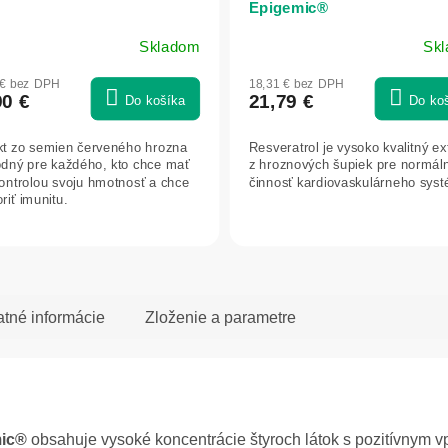
Epigemic®
Skladom
Sk
 € bez DPH
18,31 € bez DPH
90 €
21,79 €
Do košíka
Do ko
kt zo semien červeného hrozna
Resveratrol je vysoko kvalitný ex
odný pre každého, kto chce mať
z hroznových šupiek pre normál
ontrolou svoju hmotnosť a chce
činnosť kardiovaskulárneho sys
riť imunitu.
atné informácie
Zloženie a parametre
mic®
obsahuje vysoké koncentrácie štyroch látok s pozitívnym 