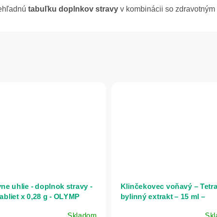
rehľadnú
tabuľku doplnkov stravy
v kombinácii so zdravotný
ne uhlie - doplnok stravy -
Klinčekovec voňavý – Tetr
tabliet x 0,28 g - OLYMP
bylinný extrakt – 15 ml –
Naturmeda
Skladom
Sk