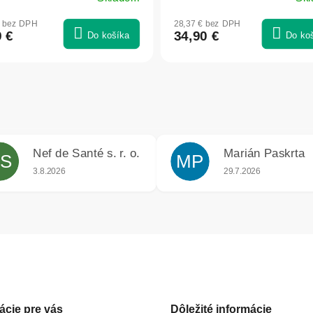
€ bez DPH
28,37 € bez DPH
9 €
34,90 €
Do košíka
Do ko
Nef de Santé s. r. o.
Marián Paskrta
S
MP
iek.
Hodnotenie obchodu je 5 z 5 hviezdičiek.
Hodnotenie obchodu j
3.8.2026
29.7.2026
ácie pre vás
Dôležité informácie