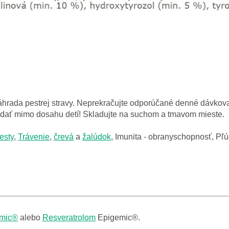
áhrada pestrej stravy. Neprekračujte odporúčané denné dávkova
ladať mimo dosahu detí! Skladujte na suchom a tmavom mieste.
esty
,
Trávenie
,
črevá
a
žalúdok
, Imunita - obranyschopnosť, Pľú
mic®
alebo
Resveratrolom
Epigemic®.