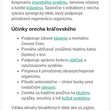
fungovaniu
imunitného systému
, nervovej sústavy
a tvorbe
kolagénu
. Spoločne s extraktom z orecha
vytvára synergický efekt, ktorý podporuje
prirodzenú regeneráciu organizmu.
Účinky orecha kráľovského
Podporuje zdravé
trávenie
a normálnu
činnosť čriev.
Pomáha udržiavať vyváženú hladinu tukov
(lipidov) v krvi.
Podporuje správnu funkciu
obličiek
a
vylučovacieho systému.
Prispieva k prirodzenej obranyschopnosti
organizmu.
Pôsobí antioxidačne – chráni bunky pred
oxidačným
stresom
.
Zvonka sa tradične používa na
ekzémy
,
vyrážky, omrzliny a iné
kožné problémy
.
Vďaka obsahu bioaktívnych látok ako sú juglon,