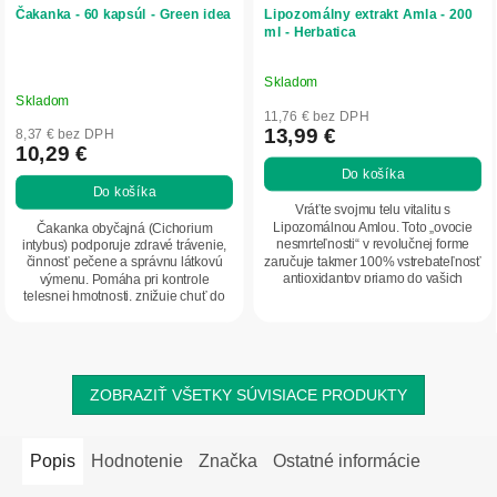
Čakanka - 60 kapsúl - Green idea
Lipozomálny extrakt Amla - 200
ml - Herbatica
Skladom
Priemerné
Skladom
hodnotenie
11,76 € bez DPH
produktu
13,99 €
8,37 € bez DPH
10,29 €
je
Do košíka
5,0
Do košíka
z
Vráťte svojmu telu vitalitu s
5
Lipozomálnou Amlou. Toto „ovocie
Čakanka obyčajná (Cichorium
nesmrteľnosti“ v revolučnej forme
intybus) podporuje zdravé trávenie,
hviezdičiek.
zaručuje takmer 100% vstrebateľnosť
činnosť pečene a správnu látkovú
antioxidantov priamo do vašich
výmenu. Pomáha pri kontrole
buniek bez...
telesnej hmotnosti, znižuje chuť do
jedla a...
ZOBRAZIŤ VŠETKY SÚVISIACE PRODUKTY
Popis
Hodnotenie
Značka
Ostatné informácie