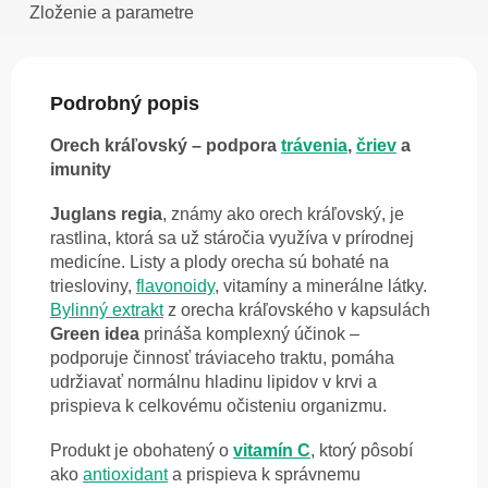
Zloženie a parametre
Podrobný popis
Orech kráľovský – podpora
trávenia
,
čriev
a
imunity
Juglans regia
, známy ako orech kráľovský, je
rastlina, ktorá sa už stáročia využíva v prírodnej
medicíne. Listy a plody orecha sú bohaté na
triesloviny,
flavonoidy
, vitamíny a minerálne látky.
Bylinný extrakt
z orecha kráľovského v kapsulách
Green idea
prináša komplexný účinok –
podporuje činnosť tráviaceho traktu, pomáha
udržiavať normálnu hladinu lipidov v krvi a
prispieva k celkovému očisteniu organizmu.
Produkt je obohatený o
vitamín C
, ktorý pôsobí
ako
antioxidant
a prispieva k správnemu