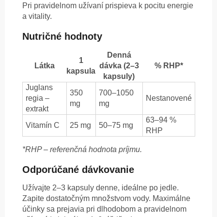
Pri pravidelnom užívaní prispieva k pocitu energie
a vitality.
Nutričné hodnoty
Denná
1
Látka
dávka (2–3
% RHP*
kapsula
kapsuly)
Juglans
350
700–1050
regia –
Nestanovené
mg
mg
extrakt
63–94 %
Vitamín C
25 mg
50–75 mg
RHP
*RHP – referenčná hodnota príjmu.
Odporúčané dávkovanie
Užívajte 2–3 kapsuly denne, ideálne po jedle.
Zapite dostatočným množstvom vody. Maximálne
účinky sa prejavia pri dlhodobom a pravidelnom