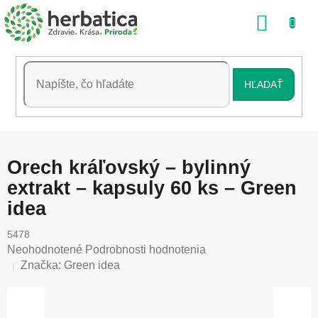
Prejsť
NÁKU
na
obsah
KOŠÍK
HĽADAŤ
Orech kráľovský – bylinný
extrakt – kapsuly 60 ks – Green
idea
5478
Priemerné
Neohodnotené
Podrobnosti hodnotenia
hodnotenie
Značka:
Green idea
produktu
je
0,0