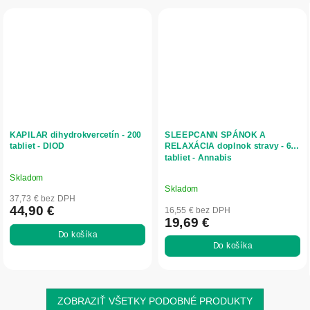
KAPILAR dihydrokvercetín - 200
SLEEPCANN SPÁNOK A
tabliet - DIOD
RELAXÁCIA doplnok stravy - 60
tabliet - Annabis
Skladom
Priemerné
Skladom
hodnotenie
37,73 € bez DPH
produktu
44,90 €
16,55 € bez DPH
19,69 €
je
Do košíka
5,0
Do košíka
z
5
hviezdičiek.
ZOBRAZIŤ VŠETKY PODOBNÉ PRODUKTY