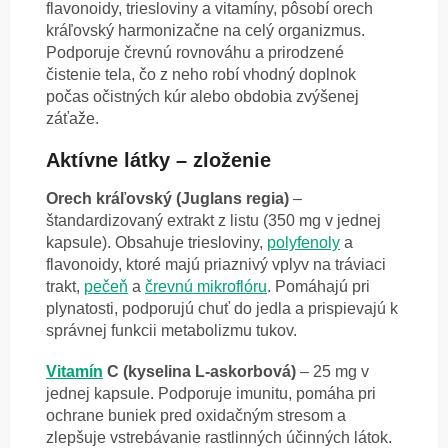
flavonoidy, triesloviny a vitamíny, pôsobí orech
kráľovský harmonizačne na celý organizmus.
Podporuje črevnú rovnováhu a prirodzené
čistenie tela, čo z neho robí vhodný doplnok
počas očistných kúr alebo obdobia zvýšenej
záťaže.
Aktívne látky – zloženie
Orech kráľovský (Juglans regia)
–
štandardizovaný extrakt z listu (350 mg v jednej
kapsule). Obsahuje triesloviny,
polyfenoly
a
flavonoidy, ktoré majú priaznivý vplyv na tráviaci
trakt,
pečeň
a
črevnú mikroflóru
. Pomáhajú pri
plynatosti, podporujú chuť do jedla a prispievajú k
správnej funkcii metabolizmu tukov.
Vitamín
C (kyselina L-askorbová)
– 25 mg v
jednej kapsule. Podporuje imunitu, pomáha pri
ochrane buniek pred oxidačným stresom a
zlepšuje vstrebávanie rastlinných účinných látok.