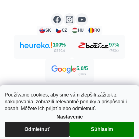
SK
CZ
HU
RO
100%
97%
(2326x)
(792x)
5,0/5
(26x)
Používame cookies, aby sme vám zlepšili zážitok z
nakupovania, zobrazili relevantné ponuky a prispôsobili
Vytvoril Shoptet
obsah. Môžete ich prijať alebo odmietnuť.
Nastavenie
Copyright 2026
Herbatica.sk
. Všetky práva vyhradené.
Upraviť nastavenie cookies
Odmietnuť
Súhlasím