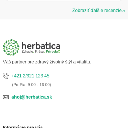
Zobraziť ďalšie recenzie
Z
á
p
ä
t
i
e
Váš partner pre zdravý životný štýl a vitalitu.
+421 2/321 123 45
ahoj@herbatica.sk
Informácie pre vás