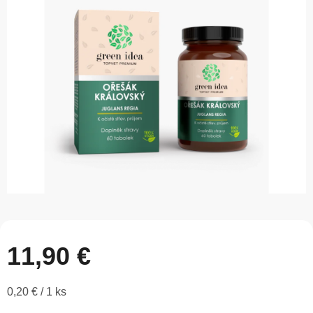
z
5
hviezdičiek.
11,90 €
Jednotková
0,20 € / 1 ks
cena: