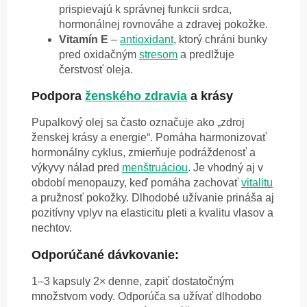
prispievajú k správnej funkcii srdca,
hormonálnej rovnováhe a zdravej pokožke.
Vitamín E
–
antioxidant
, ktorý chráni bunky
pred oxidačným
stresom
a predlžuje
čerstvosť oleja.
Podpora
ženského zdravia
a krásy
Pupalkový olej sa často označuje ako „zdroj
ženskej krásy a energie“. Pomáha harmonizovať
hormonálny cyklus, zmierňuje podráždenosť a
výkyvy nálad pred
menštruáciou
. Je vhodný aj v
období menopauzy, keď pomáha zachovať
vitalitu
a pružnosť pokožky. Dlhodobé užívanie prináša aj
pozitívny vplyv na elasticitu pleti a kvalitu vlasov a
nechtov.
Odporúčané dávkovanie:
1–3 kapsuly 2× denne, zapiť dostatočným
množstvom vody. Odporúča sa užívať dlhodobo