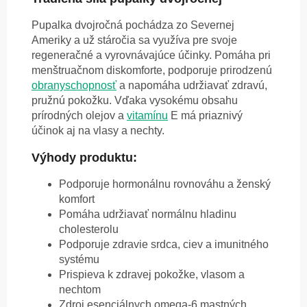
Pupalka dvojročná pochádza zo Severnej
Ameriky a už stáročia sa využíva pre svoje
regeneračné a vyrovnávajúce účinky. Pomáha pri
menštruačnom diskomforte, podporuje prirodzenú
obranyschopnosť
a napomáha udržiavať zdravú,
pružnú pokožku. Vďaka vysokému obsahu
prírodných olejov a
vitamínu
E má priaznivý
účinok aj na vlasy a nechty.
Výhody produktu:
Podporuje hormonálnu rovnováhu a ženský
komfort
Pomáha udržiavať normálnu hladinu
cholesterolu
Podporuje zdravie srdca, ciev a imunitného
systému
Prispieva k zdravej pokožke, vlasom a
nechtom
Zdroj esenciálnych omega-6 mastných