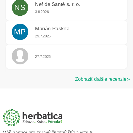
Nef de Santé s. r. o.
NS
Hodnotenie obchodu je 5 z 5 hviezdičiek.
3.8.2026
Marián Paskrta
MP
Hodnotenie obchodu je 5 z 5 hviezdičiek.
29.7.2026
Hodnotenie obchodu je 5 z 5 hviezdičiek.
27.7.2026
Zobraziť ďalšie recenzie
Z
á
p
ä
t
i
e
Váš partner pre zdravý životný štýl a vitalitu.