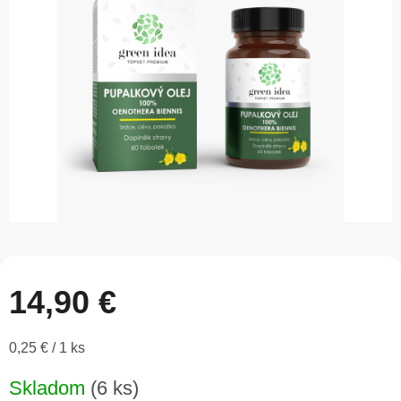
5
hviezdičiek.
14,90 €
Jednotková
0,25 € / 1 ks
cena:
Skladom
(6 ks)