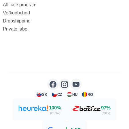
Affiliate program
Veľkoobchod
Dropshipping
Private label
SK
CZ
HU
RO
100%
97%
(2326x)
(792x)