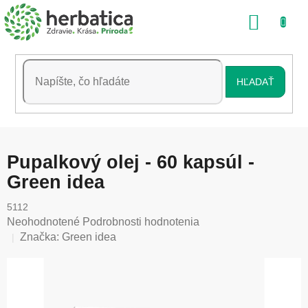
Prejsť
NÁKU
na
obsah
KOŠÍK
HĽADAŤ
Pupalkový olej - 60 kapsúl -
Green idea
5112
Priemerné
Neohodnotené
Podrobnosti hodnotenia
hodnotenie
Značka:
Green idea
produktu
je
0,0
z