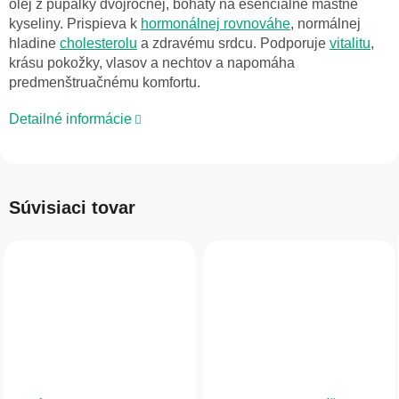
olej z pupalky dvojročnej, bohatý na esenciálne mastné
kyseliny. Prispieva k
hormonálnej rovnováhe
, normálnej
hladine
cholesterolu
a zdravému srdcu. Podporuje
vitalitu
,
krásu pokožky, vlasov a nechtov a napomáha
predmenštruačnému komfortu.
Detailné informácie
Súvisiaci tovar