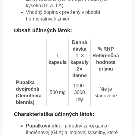
kyselín (GLA, LA)
Vhodný doplnok pre ženy v období
hormonálnych zmien
Obsah účinných látok:
Denná
dávka
% RHP
1
1–3
Referenčná
kapsula
kapsuly
hodnota
2×
príjmu
denne
Pupalka
1000–
dvojročná
Nie je
500 mg
3000
(Oenothera
stanovené
mg
biennis)
Charakteristika účinných látok:
Pupalkový olej
– prírodný zdroj gama-
linolénovej (GLA) a linolovej kyseliny, ktoré