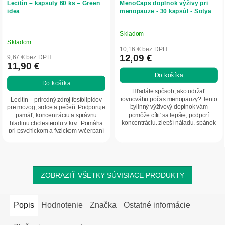
Lecitín – kapsuly 60 ks – Green
MenoCaps doplnok výživy pri
idea
menopauze - 30 kapsúl - Sotya
Skladom
Priemerné
Skladom
hodnotenie
10,16 € bez DPH
produktu
12,09 €
9,67 € bez DPH
11,90 €
je
Do košíka
5,0
Do košíka
z
Hľadáte spôsob, ako udržať
5
rovnováhu počas menopauzy? Tento
Lecitín – prírodný zdroj fosfolipidov
bylinný výživový doplnok vám
pre mozog, srdce a pečeň. Podporuje
hviezdičiek.
pomôže cítiť sa lepšie, podporí
pamäť, koncentráciu a správnu
koncentráciu, zlepší náladu, spánok
hladinu cholesterolu v krvi. Pomáha
a zároveň naštartuje...
pri psychickom a fyzickom vyčerpaní
a...
ZOBRAZIŤ VŠETKY SÚVISIACE PRODUKTY
Popis
Hodnotenie
Značka
Ostatné informácie