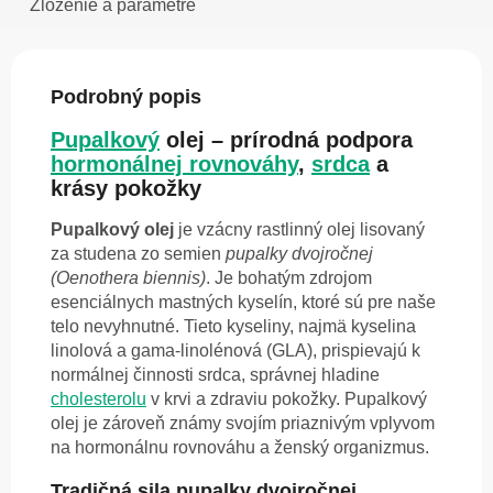
Zloženie a parametre
Podrobný popis
Pupalkový
olej – prírodná podpora
hormonálnej rovnováhy
,
srdca
a
krásy pokožky
Pupalkový olej
je vzácny rastlinný olej lisovaný
za studena zo semien
pupalky dvojročnej
(Oenothera biennis)
. Je bohatým zdrojom
esenciálnych mastných kyselín, ktoré sú pre naše
telo nevyhnutné. Tieto kyseliny, najmä kyselina
linolová a gama-linolénová (GLA), prispievajú k
normálnej činnosti srdca, správnej hladine
cholesterolu
v krvi a zdraviu pokožky. Pupalkový
olej je zároveň známy svojím priaznivým vplyvom
na hormonálnu rovnováhu a ženský organizmus.
Tradičná sila pupalky dvojročnej