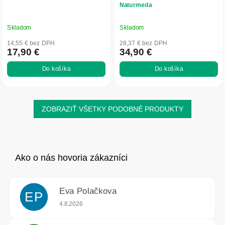
Naturmeda
Skladom
Skladom
14,55 € bez DPH
28,37 € bez DPH
17,90 €
34,90 €
Do košíka
Do košíka
ZOBRAZIŤ VŠETKY PODOBNÉ PRODUKTY
Eva Polačkova
EP
Hodnotenie obchodu je 5 z 5 hviezdičiek.
4.8.2026