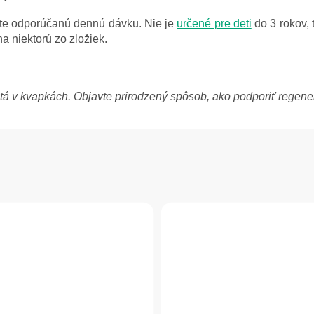
jte odporúčanú dennú dávku. Nie je
určené pre deti
do 3 rokov, 
na niektorú zo zložiek.
etá v kvapkách. Objavte prirodzený spôsob, ako podporiť regene