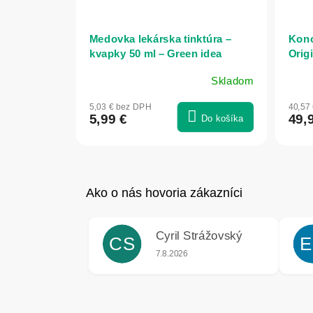
Medovka lekárska tinktúra –
Kono
kvapky 50 ml – Green idea
Origi
Skladom
5,03 € bez DPH
40,57
5,99 €
49,
Do košíka
Cyril Strážovský
CS
E
Hodnotenie obchodu je 5 z 5 hviezdič
7.8.2026