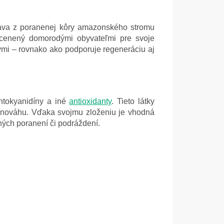
skava z poranenej kôry amazonského stromu
a cenený domorodými obyvateľmi pre svoje
yvmi – rovnako ako podporuje regeneráciu aj
oantokyanidíny a iné
antioxidanty
. Tieto látky
vnováhu. Vďaka svojmu zloženiu je vhodná
bných poranení či podráždení.