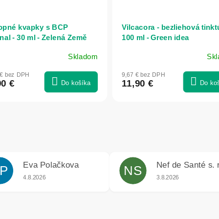
pné kvapky s BCP
Vilcacora - bezliehová tinkt
nal - 30 ml - Zelená Země
100 ml - Green idea
Skladom
Sk
Priemerné
hodnotenie
 € bez DPH
9,67 € bez DPH
produktu
90 €
11,90 €
Do košíka
Do ko
je
5,0
z
5
hviezdičiek.
Eva Polačkova
Nef de Santé s. r
P
NS
iek.
Hodnotenie obchodu je 5 z 5 hviezdičiek.
Hodnotenie obchodu j
4.8.2026
3.8.2026