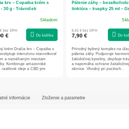
ia krv – Copaiba krém s
Pálenie záhy – bezalkohol
- 30 g - Trávniček
tinktúra – kvapky 25 ml – G
idea
Skladom
Sk
 € bez DPH
6,42 € bez DPH
90 €
7,90 €
Do košíka
Do ko
ný krém Dračia krv – Copaiba s
Prírodný bylinný komplex na úľa
oskytuje intenzívnu starostlivosť
pálenia záhy. Podporuje harmon
ým a namáhaným miestam
žalúdočnej kyseliny, zlepšuje trá
ky. Kombinuje amazonské
a napomáha ochrane žalúdočne
, rastlinné oleje a CBD pre
sliznice. Vhodný pri pocitoch...
.
atné informácie
Zloženie a parametre