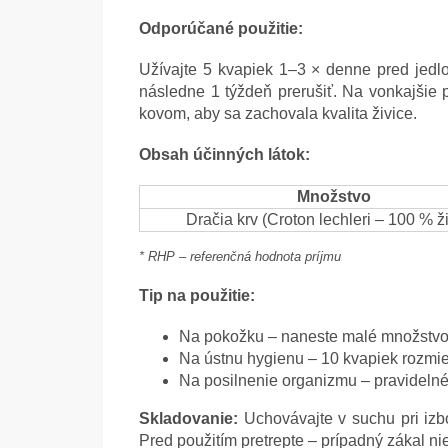
Odporúčané použitie:
Užívajte 5 kvapiek 1–3 × denne pred jedl
následne 1 týždeň prerušiť. Na vonkajšie 
kovom, aby sa zachovala kvalita živice.
Obsah účinných látok:
Množstvo
Dračia krv (Croton lechleri – 100 % ži
* RHP – referenčná hodnota príjmu
Tip na použitie:
Na pokožku – naneste malé množstvo 
Na ústnu hygienu – 10 kvapiek rozmieš
Na posilnenie organizmu – pravideln
Skladovanie:
Uchovávajte v suchu pri izb
Pred použitím pretrepte – prípadný zákal ni