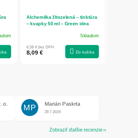
úra
Alchemilka žltozelená – tinktúra
– kvapky 50 ml – Green idea
ladom
Skladom
6,58 € bez DPH
8,09 €
šíka
Do košíka
. o.
Marián Paskrta
MP
e 5 z 5 hviezdičiek.
Hodnotenie obchodu je 5 z 5 hviezdičiek.
29.7.2026
Zobraziť ďalšie recenzie