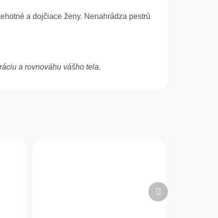
tehotné a dojčiace ženy. Nenahrádza pestrú
ráciu a rovnováhu vášho tela.
Ďalší
produkt