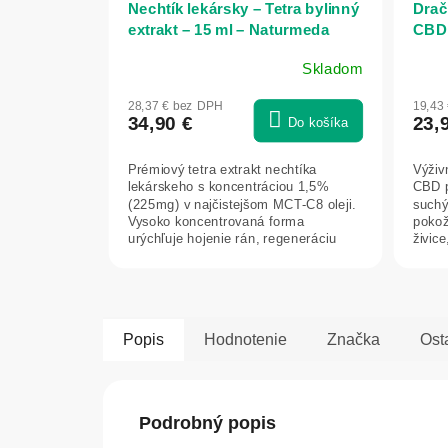
Nechtík lekársky – Tetra bylinný
Drač
extrakt – 15 ml – Naturmeda
CBD 
Skladom
28,37 € bez DPH
19,43
34,90 €
23,
Do košíka
Prémiový tetra extrakt nechtíka
Výživ
lekárskeho s koncentráciou 1,5%
CBD p
(225mg) v najčistejšom MCT-C8 oleji.
such
Vysoko koncentrovaná forma
pokož
urýchľuje hojenie rán, regeneráciu
živice
jaziev a...
pocit..
Popis
Hodnotenie
Značka
Ost
Podrobný popis