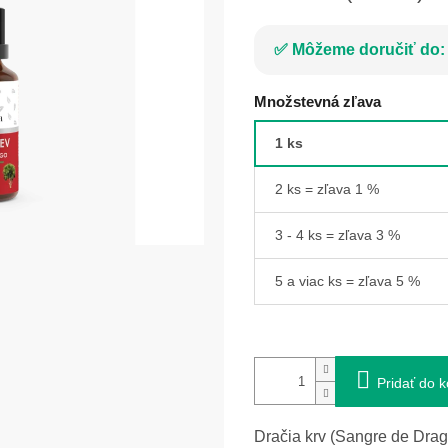
Môžeme doručiť do:
Množstevná zľava
1 ks
2 ks = zľava 1 %
3 - 4 ks = zľava 3 %
5 a viac ks = zľava 5 %
Pridať do k
Dračia krv (Sangre de Drag