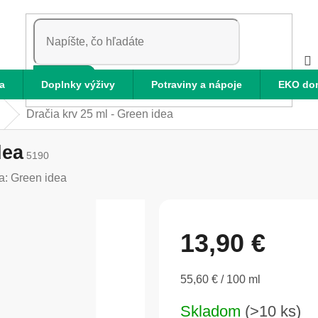
HĽADAŤ
a
Doplnky výživy
Potraviny a nápoje
EKO do
Dračia krv 25 ml - Green idea
dea
5190
a:
Green idea
13,90 €
Jednotková
55,60 € / 100 ml
cena:
Skladom
(>10 ks)