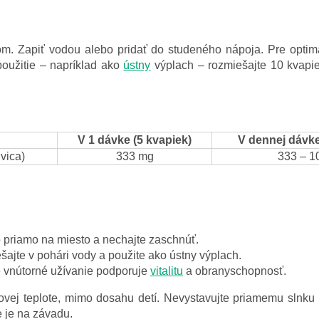
om. Zapiť vodou alebo pridať do studeného nápoja. Pre optim
použitie – napríklad ako
ústny
výplach – rozmiešajte 10 kvapie
V 1 dávke (5 kvapiek)
V dennej dávke
vica)
333 mg
333 – 1
priamo na miesto a nechajte zaschnúť.
ajte v pohári vody a použite ako ústny výplach.
é vnútorné užívanie podporuje
vitalitu
a obranyschopnosť.
ovej teplote, mimo dosahu detí. Nevystavujte priamemu slnku 
e je na závadu.