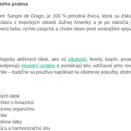
ského pralesa
vom
Sangre de Drago
, je 100 % prírodná živica, ktorá sa zí
hádza z tropických oblastí Južnej Ameriky a je po stároči
enú farbu, rýchlo zasychá a chráni strom pred vonkajšími vpl
logicky aktívnych látok, ako sú
alkaloidy
, fenoly, taspín, pr
 podporujú
imunitný systém
a pomáhajú telu udržiavať jeho ro
žitie – tradične sa používa napríklad na ošetrenie pokožky, dro
ných látok
hleri
v Amazónii
rocesy organizmu
itie
tívne látky
júcu a harmonizačnú silu