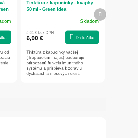
ová
Tinktúra z kapucínky - kvapky
reen
50 ml - Green idea
Ďalší
produkt
ladom
Skladom
5,61 € bez DPH
6,90 €
šíka
Do košíka
vu od
Tinktúra z kapucínky väčšej
izáciu
(Tropaeolum majus) podporuje
venie
prirodzenú funkciu imunitného
j
systému a prispieva k zdraviu
dýchacích a močových ciest.
Obsahuje bioaktívne látky z...