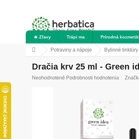
Prejsť
na
obsah
🔥 Zľavy
Trápi ma
Prírodná kozmetik
Potraviny a nápoje
Bylinné tinktúry
Domov
Dračia krv 25 ml - Green i
Priemerné
Neohodnotené
Podrobnosti hodnotenia
Značk
hodnotenie
produktu
je
0,0
z
5
hviezdičiek.