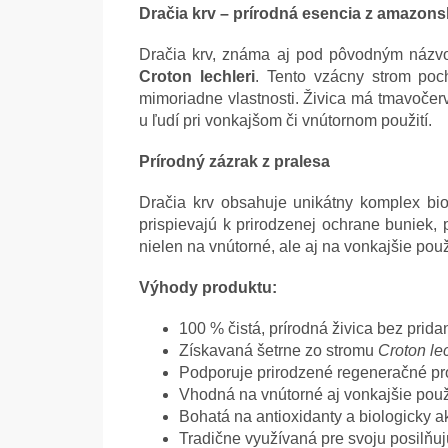
Dračia krv – prírodná esencia z amazon
Dračia krv, známa aj pod pôvodným náz
Croton lechleri
. Tento vzácny strom poc
mimoriadne vlastnosti. Živica má tmavočerv
u ľudí pri vonkajšom či vnútornom použití.
Prírodný zázrak z pralesa
Dračia krv obsahuje unikátny komplex bio
prispievajú k prirodzenej ochrane buniek,
nielen na vnútorné, ale aj na vonkajšie pou
Výhody produktu:
100 % čistá, prírodná živica bez prida
Získavaná šetrne zo stromu
Croton lec
Podporuje prirodzené regeneračné p
Vhodná na vnútorné aj vonkajšie použ
Bohatá na antioxidanty a biologicky ak
Tradične využívaná pre svoju posilňu