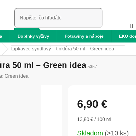
HĽADAŤ
a
Doplnky výživy
Potraviny a nápoje
EKO do
Lipkavec syridlový – tinktúra 50 ml – Green idea
úra 50 ml – Green idea
5357
a:
Green idea
6,90 €
Jednotková
13,80 € / 100 ml
cena:
Skladom
(>10 ks)