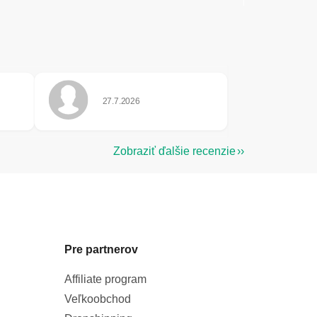
Hodnotenie obchodu je 5 z 5 hviezdičiek.
27.7.2026
e 5 z 5 hviezdičiek.
Zobraziť ďalšie recenzie
Pre partnerov
Affiliate program
Veľkoobchod