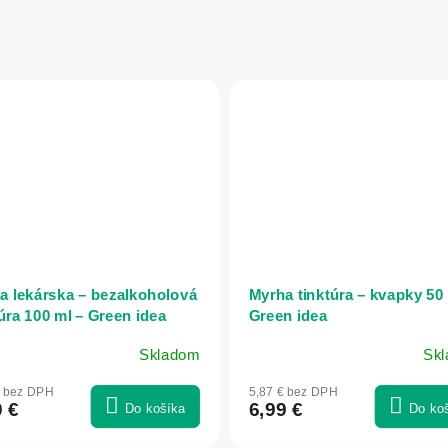
ia lekárska – bezalkoholová
Myrha tinktúra – kvapky 50 
túra 100 ml – Green idea
Green idea
Skladom
Sk
€ bez DPH
5,87 € bez DPH
0 €
6,99 €
Do košíka
Do ko