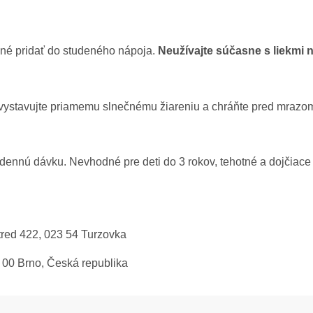
né pridať do studeného nápoja.
Neužívajte súčasne s liekmi na
Nevystavujte priamemu slnečnému žiareniu a chráňte pred mrazo
dennú dávku. Nevhodné pre deti do 3 rokov, tehotné a dojčiace
Stred 422, 023 54 Turzovka
2 00 Brno, Česká republika