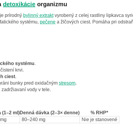
a
detoxikácie
organizmu
je prírodný
bylinný extrakt
vyrobený z celej rastliny lipkavca syr
mfatického systému,
pečene
a žlčových ciest. Pomáha pri odstra
ického systému
.
čistení krvi.
h ciest
.
hráni bunky pred oxidačným
stresom
.
zadržiavaní vody v tele.
 (1–2 ml)
Denná dávka (2–3× denne)
% RHP*
 mg
80–240 mg
Nie je stanovené