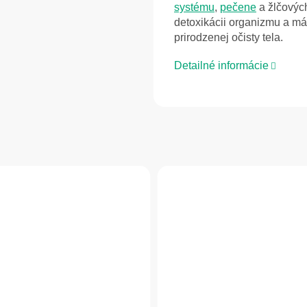
systému
,
pečene
a žlčových
detoxikácii organizmu a m
prirodzenej očisty tela.
Detailné informácie