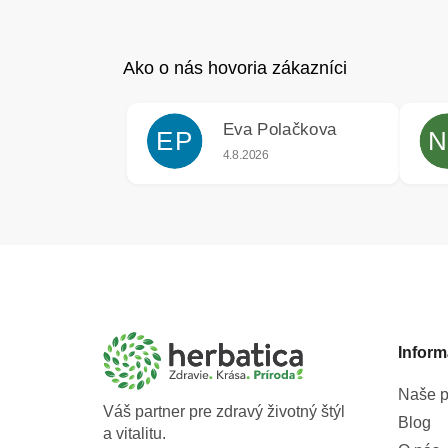
Eva Polačkova
EP
N
Hodnotenie obchodu je 5 z 5 hviezdič
4.8.2026
Z
á
p
ä
t
Inform
i
e
Naše p
Váš partner pre zdravý životný štýl
Blog
a vitalitu.