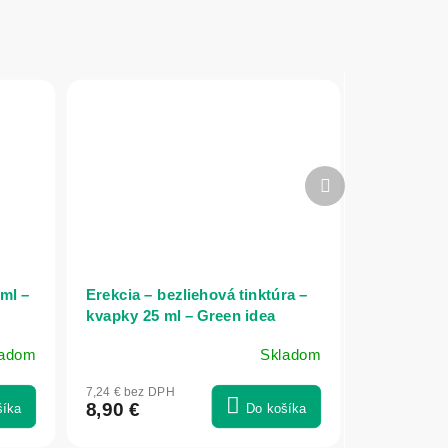
Ďalší
produkt
ml –
Erekcia – bezliehová tinktúra –
kvapky 25 ml – Green idea
ladom
Skladom
7,24 € bez DPH
8,90 €
šíka
Do košíka