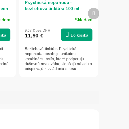
Psychická nepohoda -
reen
bezliehová tinktúra 100 ml -
Ďalší
Green idea
produkt
ladom
Skladom
Priemerné
hodnotenie
9,67 € bez DPH
produktu
11,90 €
šíka
Do košíka
je
5,0
ti
Bezliehová tinktúra Psychická
z
nepohoda obsahuje unikátnu
5
hlu
kombináciu bylín, ktoré podporujú
hviezdičiek.
rodné
duševnú rovnováhu, zlepšujú náladu a
..
prispievajú k zvládaniu stresu.
Ľubovník...