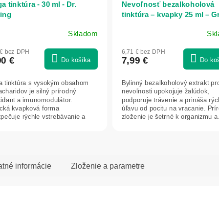
 tinktúra - 30 ml - Dr.
Nevoľnosť bezalkoholová
ing
tinktúra – kvapky 25 ml – G
idea
Skladom
Sk
 € bez DPH
6,71 € bez DPH
90 €
7,99 €
Do košíka
Do ko
 tinktúra s vysokým obsahom
Bylinný bezalkoholový extrakt pro
acharidov je silný prírodný
nevoľnosti upokojuje žalúdok,
xidant a imunomodulátor.
podporuje trávenie a prináša rýc
ická kvapková forma
úľavu od pocitu na vracanie. Prí
pečuje rýchle vstrebávanie a
zloženie je šetrné k organizmu a.
duché každodenné...
atné informácie
Zloženie a parametre