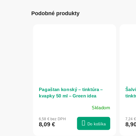
Podobné produkty
Pagaštan konský – tinktúra –
Šalv
kvapky 50 ml – Green idea
tink
Skladom
6,58 € bez DPH
7,24 
8,09 €
8,9
Do košíka