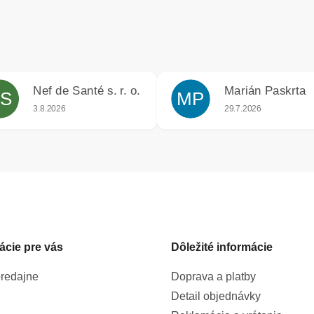
Nef de Santé s. r. o.
Marián Paskrta
S
MP
iek.
Hodnotenie obchodu je 5 z 5 hviezdičiek.
Hodnotenie obchodu j
3.8.2026
29.7.2026
ácie pre vás
Dôležité informácie
redajne
Doprava a platby
Detail objednávky