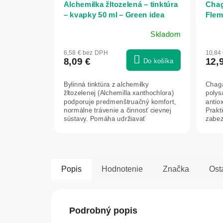
Alchemilka žltozelená – tinktúra
Chaga
– kvapky 50 ml – Green idea
Flem
Skladom
6,58 € bez DPH
10,84
8,09 €
12,
Do košíka
Bylinná tinktúra z alchemilky
Chaga
žltozelenej (Alchemilla xanthochlora)
polys
podporuje predmenštruačný komfort,
antio
normálne trávenie a činnosť cievnej
Prakt
sústavy. Pomáha udržiavať
zabez
normálny...
jedno
Popis
Hodnotenie
Značka
Ost
Podrobný popis