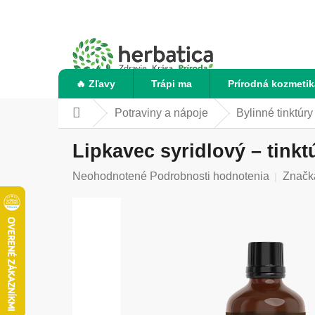
Prejsť
na
obsah
🔥 Zľavy
Trápi ma
Prírodná kozmetik
Potraviny a nápoje
Bylinné tinktúry
Domov
Lipkavec syridlový – tinkt
Priemerné
Neohodnotené
Podrobnosti hodnotenia
Značk
hodnotenie
produktu
je
0,0
z
5
hviezdičiek.