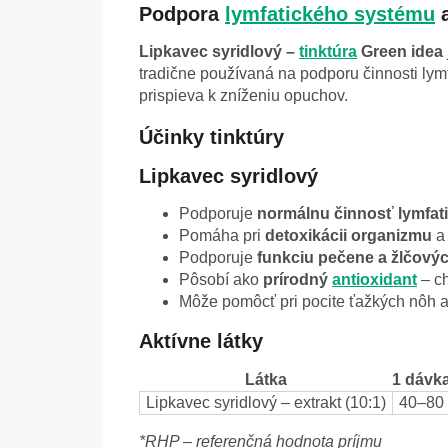
Podpora
lymfatického systému
Lipkavec syridlový
–
tinktúra
Green idea
tradične používaná na podporu činnosti ly
prispieva k zníženiu opuchov.
Účinky tinktúry
Lipkavec syridlový
Podporuje
normálnu činnosť lymfat
Pomáha pri
detoxikácii organizmu
a 
Podporuje
funkciu pečene a žlčovýc
Pôsobí ako
prírodný
antioxidant
– c
Môže pomôcť pri pocite ťažkých nôh a 
Aktívne látky
Látka
1 dávka
Lipkavec syridlový
– extrakt (10:1)
40–80
*RHP – referenčná hodnota príjmu