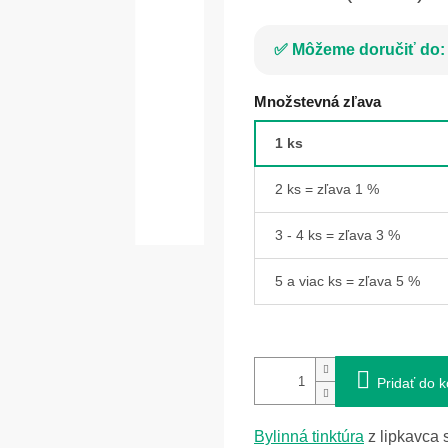
Môžeme doručiť do:
Množstevná zľava
1 ks
2 ks = zľava 1 %
3 - 4 ks = zľava 3 %
5 a viac ks = zľava 5 %
Pridať do k
Bylinná tinktúra
z lipkavca 