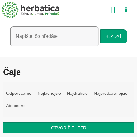
Prejsť
NÁKU
na
obsah
KOŠÍK
HĽADAŤ
Čaje
R
a
Odporúčame
Najlacnejšie
Najdrahšie
Najpredávanejšie
d
e
Abecedne
n
i
e
OTVORIŤ FILTER
p