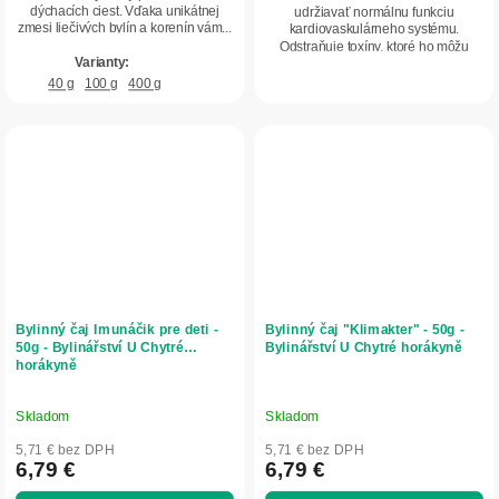
dýchacích ciest. Vďaka unikátnej
udržiavať normálnu funkciu
zmesi liečivých bylín a korenín vám...
kardiovaskulárneho systému.
Odstraňuje toxíny, ktoré ho môžu
zaťažovať a brániť mu v...
40 g
100 g
400 g
Bylinný čaj Imunáčik pre deti -
Bylinný čaj "Klimakter" - 50g -
50g - Bylinářství U Chytré
Bylinářství U Chytré horákyně
horákyně
Skladom
Skladom
5,71 € bez DPH
5,71 € bez DPH
6,79 €
6,79 €