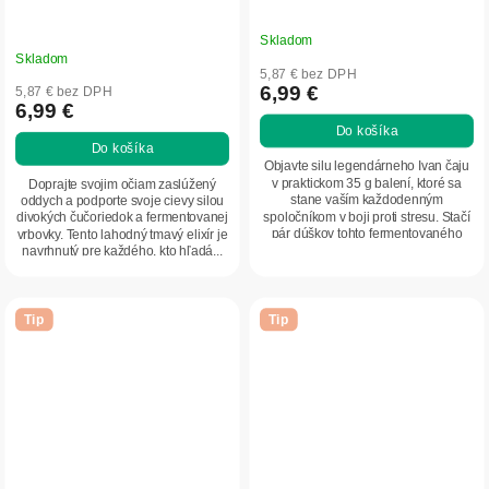
Skladom
Priemerné
Skladom
hodnotenie
5,87 € bez DPH
produktu
6,99 €
5,87 € bez DPH
6,99 €
je
Do košíka
5,0
Do košíka
z
Objavte silu legendárneho Ivan čaju
5
v praktickom 35 g balení, ktoré sa
Doprajte svojim očiam zaslúžený
stane vaším každodenným
oddych a podporte svoje cievy silou
hviezdičiek.
spoločníkom v boji proti stresu. Stačí
divokých čučoriedok a fermentovanej
pár dúškov tohto fermentovaného
vrbovky. Tento lahodný tmavý elixír je
elixíru z...
navrhnutý pre každého, kto hľadá...
Tip
Tip