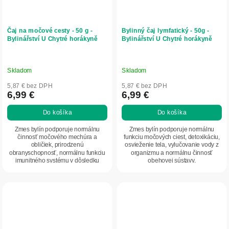
Čaj na močové cesty - 50 g -
Bylinný čaj lymfatický - 50g -
Bylinářství U Chytré horákyně
Bylinářství U Chytré horákyně
Skladom
Skladom
5,87 € bez DPH
5,87 € bez DPH
6,99 €
6,99 €
Do košíka
Do košíka
Zmes bylín podporuje normálnu
Zmes bylín podporuje normálnu
činnosť močového mechúra a
funkciu močových ciest, detoxikáciu,
obličiek, prirodzenú
osvieženie tela, vylučovanie vody z
obranyschopnosť, normálnu funkciu
organizmu a normálnu činnosť
imunitného systému v dôsledku
obehovej sústavy.
antimikrobiálnej aktivity.