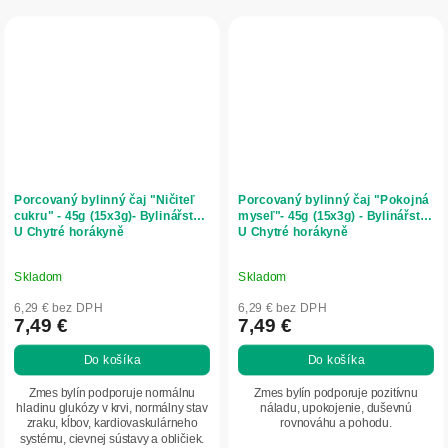
Porcovaný bylinný čaj "Ničiteľ
Porcovaný bylinný čaj "Pokojná
cukru" - 45g (15x3g)- Bylinářství
myseľ"- 45g (15x3g) - Bylinářství
U Chytré horákyně
U Chytré horákyně
Skladom
Skladom
6,29 € bez DPH
6,29 € bez DPH
7,49 €
7,49 €
Do košíka
Do košíka
Zmes bylín podporuje normálnu
Zmes bylín podporuje pozitívnu
hladinu glukózy v krvi, normálny stav
náladu, upokojenie, duševnú
zraku, kĺbov, kardiovaskulárneho
rovnováhu a pohodu.
systému, cievnej sústavy a obličiek.