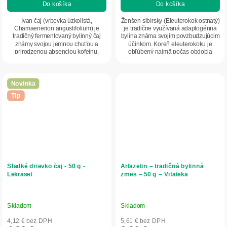
Do košíka
Do košíka
Ivan čaj (vrbovka úzkolistá,
Ženšen sibírsky (Eleuterokok ostnatý)
Chamaenerion angustifolium) je
je tradične využívaná adaptogénna
tradičný fermentovaný bylinný čaj
bylina známa svojím povzbudzujúcim
známy svojou jemnou chuťou a
účinkom. Koreň eleuterokoku je
prirodzenou absenciou kofeínu.
obľúbený najmä počas obdobia
Vďaka šetrnej...
fyzickej a...
Novinka
Tip
Sladké drievko čaj - 50 g -
Arfazetin – tradičná bylinná
Lekraset
zmes – 50 g – Vitateka
Skladom
Skladom
4,12 € bez DPH
5,61 € bez DPH