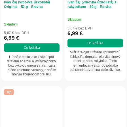
Ivan čaj (vrbovka úzkolistá)
Ivan čaj (vrbovka úzkolistá) s
Original - 50 g - Estvita
rakytníkom - 50 g - Estvita
Skladom
Priemerné
Skladom
hodnotenie
5,87 € bez DPH
produktu
6,99 €
5,87 € bez DPH
6,99 €
je
Do košíka
5,0
Do košíka
z
Vráťte svojmu tráveniu prirodzenú
5
ľahkosť a doprajte telu vitamínový
Hľadáte cestu, ako získať späť
reset so silou rakytníka. Tento
stratenú energiu a vnútorný pokoj
hviezdičiek.
fermentovaný elixír pôsobí ako
bez výkyvov energie? Ivan čaj z
ochranný balzam na vaše sliznice,
ručne zbieranej vrbovky je vaším
potláča...
novým spojencom pre silu,
harmonické trávenie a...
Tip