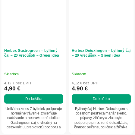
Herbex Gastrogreen – bylinný
Herbex Detoxiregen – bylinný čaj
čaj – 20 vrecúšok – Green idea
– 20 vrecúšok – Green idea
Skladom
Skladom
4,12 € bez DPH
4,12 € bez DPH
4,90 €
4,90 €
Do košíka
Do košíka
Unikátna zmes 7 byliniek podporuje
Bylinný čaj Herbex Detoxiregen s
normálne trávenie, zmierňuje
obsahom pestreca mariánskeho,
nadúvanie a nepravidelné stolice.
púpavy, žihľavy a zlatobyle
Gastrogreen čaj je vhodný na
podporuje prirodzenú detoxikáciu,
detoxikáciu, prebiotickú podporu a
činnosť pečene, obličiek a žlčníka.
osvieženie...
Prispieva k...