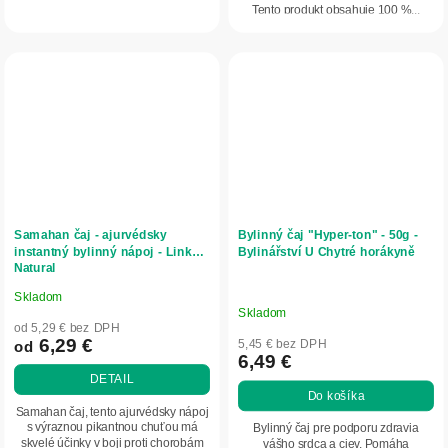
Tento produkt obsahuje 100 %...
Samahan čaj - ajurvédsky
Bylinný čaj "Hyper-ton" - 50g -
instantný bylinný nápoj - Link
Bylinářství U Chytré horákyně
Natural
Skladom
Priemerné
Skladom
hodnotenie
od 5,29 € bez DPH
produktu
6,29 €
5,45 € bez DPH
od
6,49 €
je
DETAIL
5,0
Do košíka
z
Samahan čaj, tento ajurvédsky nápoj
5
s výraznou pikantnou chuťou má
Bylinný čaj pre podporu zdravia
skvelé účinky v boji proti chorobám
vášho srdca a ciev. Pomáha
hviezdičiek.