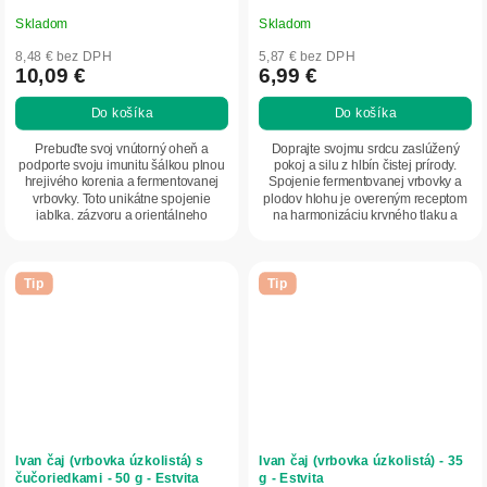
Skladom
Skladom
8,48 € bez DPH
5,87 € bez DPH
10,09 €
6,99 €
Do košíka
Do košíka
Prebuďte svoj vnútorný oheň a
Doprajte svojmu srdcu zaslúžený
podporte svoju imunitu šálkou plnou
pokoj a silu z hlbín čistej prírody.
hrejivého korenia a fermentovanej
Spojenie fermentovanej vrbovky a
vrbovky. Toto unikátne spojenie
plodov hlohu je overeným receptom
jablka, zázvoru a orientálneho
na harmonizáciu krvného tlaku a
korenia nielen...
uvoľnenie...
Tip
Tip
Ivan čaj (vrbovka úzkolistá) s
Ivan čaj (vrbovka úzkolistá) - 35
čučoriedkami - 50 g - Estvita
g - Estvita