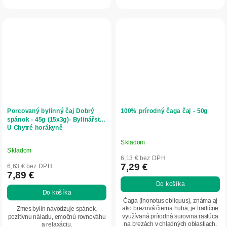
Porcovaný bylinný čaj Dobrý
100% prírodný čaga čaj - 50g
spánok - 45g (15x3g)- Bylinářství
U Chytré horákyně
Skladom
Priemerné
Skladom
hodnotenie
6,13 € bez DPH
produktu
7,29 €
6,63 € bez DPH
7,89 €
je
Do košíka
5,0
Do košíka
z
Čaga (Inonotus obliquus), známa aj
5
ako brezová čierna huba, je tradične
Zmes bylín navodzuje spánok,
využívaná prírodná surovina rastúca
pozitívnu náladu, emočnú rovnováhu
hviezdičiek.
na brezách v chladných oblastiach.
a relaxáciu.