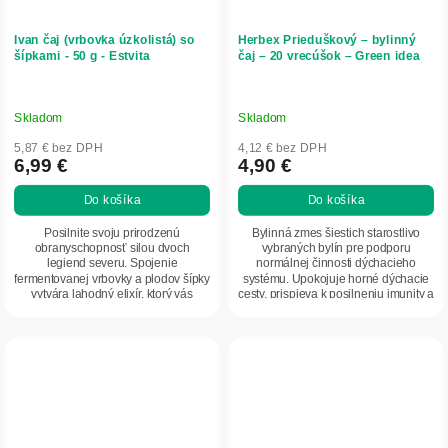
Ivan čaj (vrbovka úzkolistá) so
Herbex Prieduškový – bylinný
šípkami - 50 g - Estvita
čaj – 20 vrecúšok – Green idea
Skladom
Skladom
5,87 € bez DPH
4,12 € bez DPH
6,99 €
4,90 €
Do košíka
Do košíka
Posilnite svoju prirodzenú
Bylinná zmes šiestich starostlivo
obranyschopnosť silou dvoch
vybraných bylín pre podporu
legiend severu. Spojenie
normálnej činnosti dýchacieho
fermentovanej vrbovky a plodov šípky
systému. Upokojuje horné dýchacie
vytvára lahodný elixír, ktorý vás
cesty, prispieva k posilneniu imunity a
nielen postaví na nohy,...
zlepšuje...