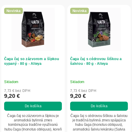
r
V
o
ý
Novinka
Novinka
d
p
u
i
k
s
t
p
o
r
v
o
d
Čaga čaj so zázvorom a šípkou
Čaga čaj s cédrovou šiškou a
u
sypaný - 80 g - Alteya
šalviou - 80 g - Alteya
k
t
o
Skladom
Skladom
v
7,73 € bez DPH
7,73 € bez DPH
9,20 €
9,20 €
Do košíka
Do košíka
Čaga čaj so zázvorom a šípkou je
Čaga čaj s cédrovou šiškou a šalviou
aromatická bylinná zmes
je tradičná bylinná zmes spájajúca
kombinujúca tradične využívanú
hubu čaga (Inonotus obliquus),
hubu čaga (Inonotus obliquus), koreň
aromatickú šalviu lekársku (Salvia