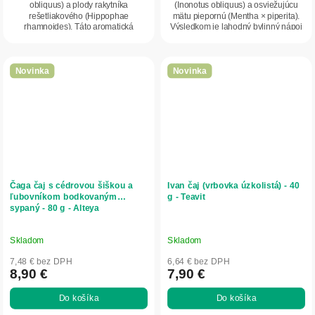
obliquus) a plody rakytníka
(Inonotus obliquus) a osviežujúcu
rešetliakového (Hippophae
mätu piepornú (Mentha × piperita).
rhamnoides). Táto aromatická
Výsledkom je lahodný bylinný nápoj
bylinná zmes ponúka...
s jemne...
Novinka
Novinka
Čaga čaj s cédrovou šiškou a
Ivan čaj (vrbovka úzkolistá) - 40
ľubovníkom bodkovaným
g - Teavit
sypaný - 80 g - Alteya
Skladom
Skladom
7,48 € bez DPH
6,64 € bez DPH
8,90 €
7,90 €
Do košíka
Do košíka