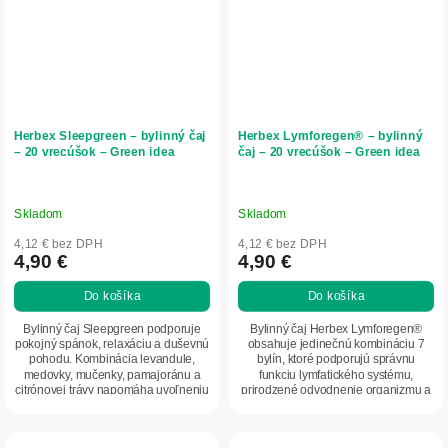
Herbex Sleepgreen – bylinný čaj
Herbex Lymforegen® – bylinný
– 20 vrecúšok – Green idea
čaj – 20 vrecúšok – Green idea
Skladom
Skladom
4,12 € bez DPH
4,12 € bez DPH
4,90 €
4,90 €
Do košíka
Do košíka
Bylinný čaj Sleepgreen podporuje
Bylinný čaj Herbex Lymforegen®
pokojný spánok, relaxáciu a duševnú
obsahuje jedinečnú kombináciu 7
pohodu. Kombinácia levandule,
bylín, ktoré podporujú správnu
medovky, mučenky, pamajoránu a
funkciu lymfatického systému,
citrónovej trávy napomáha uvoľneniu
prirodzené odvodnenie organizmu a
nervového...
detoxikáciu. Pomáha...