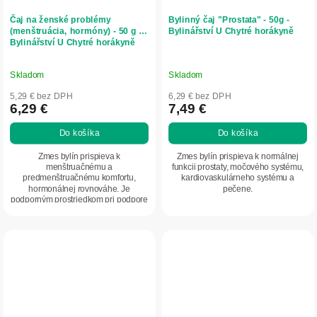
Čaj na ženské problémy
Bylinný čaj "Prostata" - 50g -
(menštruácia, hormóny) - 50 g -
Bylinářství U Chytré horákyně
Bylinářství U Chytré horákyně
Skladom
Skladom
5,29 € bez DPH
6,29 € bez DPH
6,29 €
7,49 €
Do košíka
Do košíka
Zmes bylín prispieva k
Zmes bylín prispieva k normálnej
menštruačnému a
funkcii prostaty, močového systému,
predmenštruačnému komfortu,
kardiovaskulárneho systému a
hormonálnej rovnováhe. Je
pečene.
podporným prostriedkom pri podpore
plodnosti.