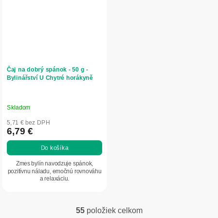
Čaj na dobrý spánok - 50 g -
Bylinářství U Chytré horákyně
Skladom
5,71 € bez DPH
6,79 €
Do košíka
Zmes bylín navodzuje spánok,
pozitívnu náladu, emočnú rovnováhu
a relaxáciu.
55
položiek celkom
O