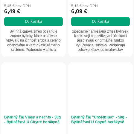
5,45 € bez DPH
5,12 € bez DPH
6,49 €
6,09 €
Do košíka
Do košíka
Bylinná čajová zmes obsahuje
Špeciálne namiešaná zmes byliniek,
známe bylinky, ktoré pozitívne
ktoré svojimi pozitívnymi účinkami
vplývajú na činnosť srdca a celého
prispievajú k normálnej funkcii
obehového a kardiovaskulárneho
vylučovacej sústavy. Podporujú
systému. Podporuje vitalitu a
zdravie kĺbov, optimálny stav
obranyschopnosť...
pokožky. Vďaka...
Bylinný čaj Vlasy a nechty - 50g
Bylinný čaj "Cholebijec" - 50g -
- Bylinářství U Chytré horákyně
Bylinářství U Chytré horákyně