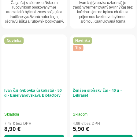
Čaga čaj s cédrovou šiškou a
Ivan čaj (vrbovka úzkolistá) je
ľubovníkom bodkovaným je
tradičný fermentovaný bylinný čaj bez
aromatická bylinná zmes spájajúca
kofeínu s jemne trpkou chuťou a
tradične využívanú hubu čaga,
príjemnou kvetinovo-bylinnou
cédrovú šišku a ľubovník bodkovaný.
arómou. Granulovaná forma
Nápoj vyniká príjemnou...
zabezpečuje...
Novinka
Novinka
Tip
Ivan čaj (vrbovka úzkolistá) - 50
Ženšen sibírsky čaj - 40 g -
g - Emelyanovskaya Biofactory
Lekraset
Skladom
Skladom
7,48 € bez DPH
4,96 € bez DPH
8,90 €
5,90 €