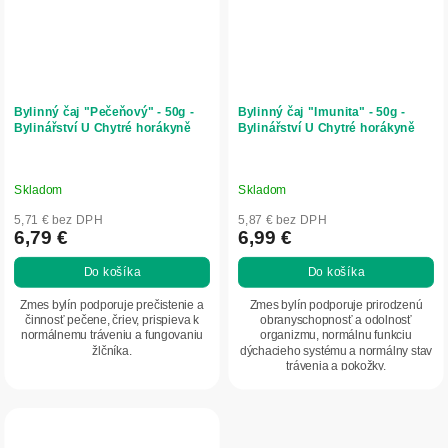
Bylinný čaj "Pečeňový" - 50g -
Bylinný čaj "Imunita" - 50g -
Bylinářství U Chytré horákyně
Bylinářství U Chytré horákyně
Skladom
Skladom
5,71 € bez DPH
5,87 € bez DPH
6,79 €
6,99 €
Do košíka
Do košíka
Zmes bylín podporuje prečistenie a
Zmes bylín podporuje prirodzenú
činnosť pečene, čriev, prispieva k
obranyschopnosť a odolnosť
normálnemu tráveniu a fungovaniu
organizmu, normálnu funkciu
žlčníka.
dýchacieho systému a normálny stav
trávenia a pokožky.