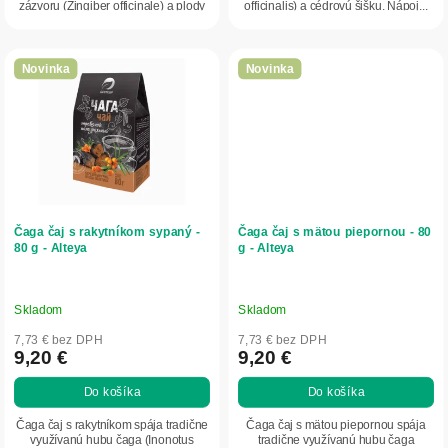
zázvoru (Zingiber officinale) a plody
officinalis) a cédrovú šišku. Nápoj...
šípky (Rosa...
Novinka
Novinka
Čaga čaj s rakytníkom sypaný -
Čaga čaj s mätou piepornou - 80
80 g - Alteya
g - Alteya
Skladom
Skladom
7,73 € bez DPH
7,73 € bez DPH
9,20 €
9,20 €
Do košíka
Do košíka
Čaga čaj s rakytníkom spája tradične
Čaga čaj s mätou piepornou spája
využívanú hubu čaga (Inonotus
tradične využívanú hubu čaga