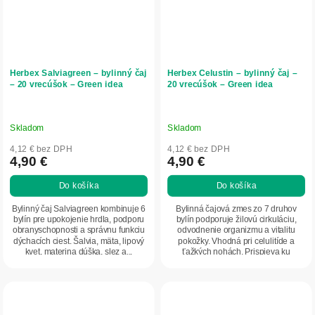
Herbex Salviagreen – bylinný čaj
Herbex Celustin – bylinný čaj –
– 20 vrecúšok – Green idea
20 vrecúšok – Green idea
Skladom
Skladom
4,12 € bez DPH
4,12 € bez DPH
4,90 €
4,90 €
Do košíka
Do košíka
Bylinný čaj Salviagreen kombinuje 6
Bylinná čajová zmes zo 7 druhov
bylín pre upokojenie hrdla, podporu
bylín podporuje žilovú cirkuláciu,
obranyschopnosti a správnu funkciu
odvodnenie organizmu a vitalitu
dýchacích ciest. Šalvia, mäta, lipový
pokožky. Vhodná pri celulitíde a
kvet, materina dúška, slez a...
ťažkých nohách. Prispieva ku
kontrole...