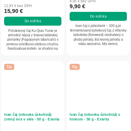
8,05 € bez DPH
produktu
9,90 €
12,93 € bez DPH
15,90 €
je
Do košíka
5,0
Do košíka
z
Ivan čaj s jahodami – 100 g je
5
fermentovaný bylinkový čaj z vŕbovky
Pohánkový čaj Ku Qiao Tume je
úzkolistej (fireweed) obohatený o
prírodný nápoj z tmavej tatárskej
hviezdičiek.
plody jahody, list lesnej jahody a
pohánky (Fagopyrum tataricum) s
mätu piepornú. Má jemnú,
jemnou orieškovo-obilnou chuťou.
prirodzene...
Neobsahuje kofeín, je vhodný na
každodenné pitie...
Tip
Tip
Ivan čaj (vrbovka úzkolistá)
Ivan čaj (vrbovka úzkolistá) s
zimný mix v skle - 50 g - Estvita
hlohom - 50 g - Estvita