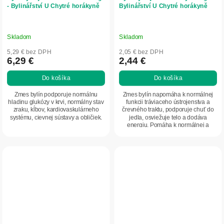
- Bylinářství U Chytré horákyně
Bylinářství U Chytré horákyně
Skladom
Skladom
5,29 € bez DPH
2,05 € bez DPH
6,29 €
2,44 €
Do košíka
Do košíka
Zmes bylín podporuje normálnu
Zmes bylín napomáha k normálnej
hladinu glukózy v krvi, normálny stav
funkcii tráviaceho ústrojenstva a
zraku, kĺbov, kardiovaskulárneho
črevného traktu, podporuje chuť do
systému, cievnej sústavy a obličiek.
jedla, osviežuje telo a dodáva
energiu. Pomáha k normálnej a
zdravej funkcií...