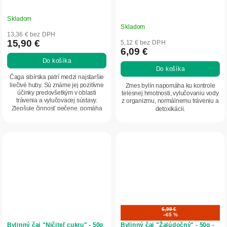
Skladom
Priemerné
Skladom
hodnotenie
13,36 € bez DPH
produktu
15,90 €
5,12 € bez DPH
6,09 €
je
Do košíka
5,0
Do košíka
z
Čaga sibírska patrí medzi najstaršie
5
liečivé huby. Sú známe jej pozitívne
Zmes bylín napomáha ku kontrole
účinky predovšetkým v oblasti
telesnej hmotnosti, vylučovaniu vody
hviezdičiek.
trávenia a vylučovacej sústavy.
z organizmu, normálnemu tráveniu a
Zlepšuje činnosť pečene, pomáha
detoxikácii.
čistiť...
6,99 €
–65 %
Bylinný čaj "Ničiteľ cukru" - 50g
Bylinný čaj "Žalúdočný" - 50g -