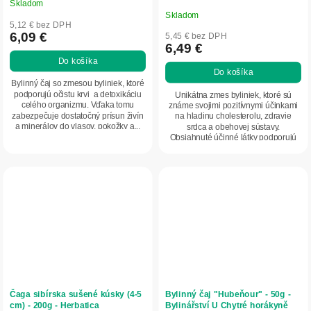
Skladom
Priemerné
Skladom
hodnotenie
5,12 € bez DPH
produktu
6,09 €
5,45 € bez DPH
6,49 €
je
Do košíka
5,0
Do košíka
z
Bylinný čaj so zmesou byliniek, ktoré
5
podporujú očistu krvi a detoxikáciu
Unikátna zmes byliniek, ktoré sú
celého organizmu. Vďaka tomu
známe svojimi pozitívnymi účinkami
hviezdičiek.
zabezpečuje dostatočný prísun živín
na hladinu cholesterolu, zdravie
a minerálov do vlasov, pokožky a...
srdca a obehovej sústavy.
Obsiahnuté účinné látky podporujú
činnosť pečene a...
Čaga sibírska sušené kúsky (4-5
Bylinný čaj "Hubeňour" - 50g -
cm) - 200g - Herbatica
Bylinářství U Chytré horákyně