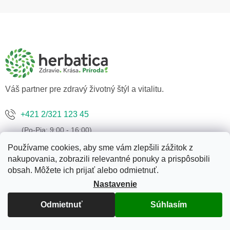
v
l
Z
á
á
d
p
a
ä
c
t
i
i
e
p
e
Váš partner pre zdravý životný štýl a vitalitu.
r
v
k
+421 2/321 123 45
y
v
ý
Používame cookies, aby sme vám zlepšili zážitok z
p
ahoj@herbatica.sk
nakupovania, zobrazili relevantné ponuky a prispôsobili
i
obsah. Môžete ich prijať alebo odmietnuť.
s
u
Nastavenie
Odmietnuť
Súhlasím
Informácie pre vás
Naše predajne