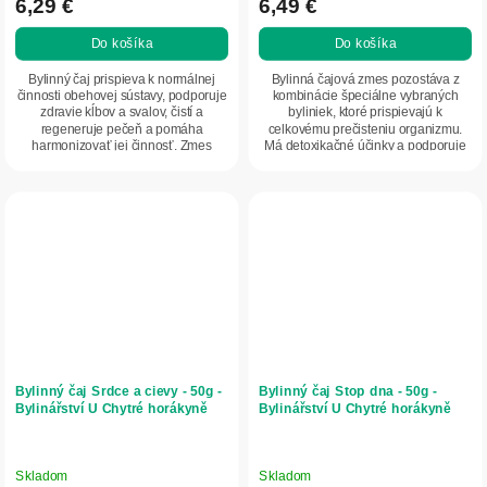
6,29 €
6,49 €
Do košíka
Do košíka
Bylinný čaj prispieva k normálnej
Bylinná čajová zmes pozostáva z
činnosti obehovej sústavy, podporuje
kombinácie špeciálne vybraných
zdravie kĺbov a svalov, čistí a
byliniek, ktoré prispievajú k
regeneruje pečeň a pomáha
celkovému prečisteniu organizmu.
harmonizovať jej činnosť. Zmes
Má detoxikačné účinky a podporuje
obsahuje bylinky,...
optimálnu činnosť...
Bylinný čaj Srdce a cievy - 50g -
Bylinný čaj Stop dna - 50g -
Bylinářství U Chytré horákyně
Bylinářství U Chytré horákyně
Skladom
Skladom