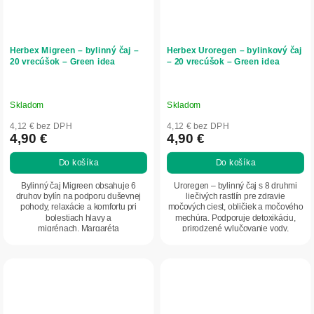
Herbex Migreen – bylinný čaj –
Herbex Uroregen – bylinkový čaj
20 vrecúšok – Green idea
– 20 vrecúšok – Green idea
Skladom
Skladom
4,12 € bez DPH
4,12 € bez DPH
4,90 €
4,90 €
Do košíka
Do košíka
Bylinný čaj Migreen obsahuje 6
Uroregen – bylinný čaj s 8 druhmi
druhov bylín na podporu duševnej
liečivých rastlín pre zdravie
pohody, relaxácie a komfortu pri
močových ciest, obličiek a močového
bolestiach hlavy a
mechúra. Podporuje detoxikáciu,
migrénach. Margaréta
prirodzené vylučovanie vody,
šarlátová pôsobí ako prírodné...
obranyschopnosť...