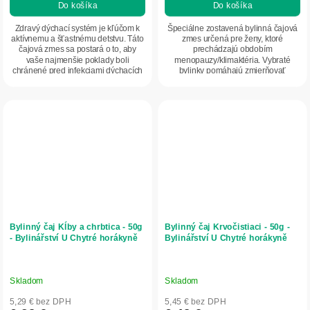
Do košíka
Do košíka
Zdravý dýchací systém je kľúčom k
Špeciálne zostavená bylinná čajová
aktívnemu a šťastnému detstvu. Táto
zmes určená pre ženy, ktoré
čajová zmes sa postará o to, aby
prechádzajú obdobím
vaše najmenšie poklady boli
menopauzy/klimaktéria. Vybraté
chránené pred infekciami dýchacích
bylinky pomáhajú zmierňovať
ciest....
niektoré nepríjemné príznaky...
Bylinný čaj Kĺby a chrbtica - 50g
Bylinný čaj Krvočistiaci - 50g -
- Bylinářství U Chytré horákyně
Bylinářství U Chytré horákyně
Skladom
Skladom
5,29 € bez DPH
5,45 € bez DPH