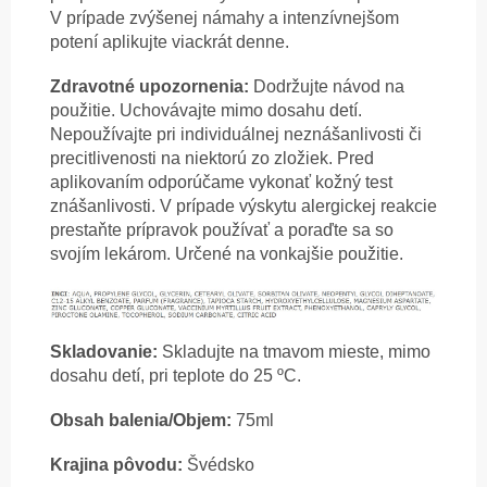
V prípade zvýšenej námahy a intenzívnejšom
potení aplikujte viackrát denne.
Zdravotné upozornenia:
Dodržujte návod na
použitie. Uchovávajte mimo dosahu detí.
Nepoužívajte pri individuálnej neznášanlivosti či
precitlivenosti na niektorú zo zložiek. Pred
aplikovaním odporúčame vykonať kožný test
znášanlivosti. V prípade výskytu alergickej reakcie
prestaňte prípravok používať a poraďte sa so
svojím lekárom. Určené na vonkajšie použitie.
Skladovanie:
Skladujte na tmavom mieste, mimo
dosahu detí, pri teplote do 25 ºC.
Obsah balenia/Objem:
75ml
Krajina pôvodu:
Švédsko