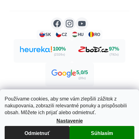
SK
CZ
HU
RO
100%
97%
(2326x)
(792x)
5,0/5
(26x)
Používame cookies, aby sme vám zlepšili zážitok z
nakupovania, zobrazili relevantné ponuky a prispôsobili
Vytvoril Shoptet
obsah. Môžete ich prijať alebo odmietnuť.
Nastavenie
Copyright 2026
Herbatica.sk
. Všetky práva vyhradené.
Odmietnuť
Súhlasím
Upraviť nastavenie cookies