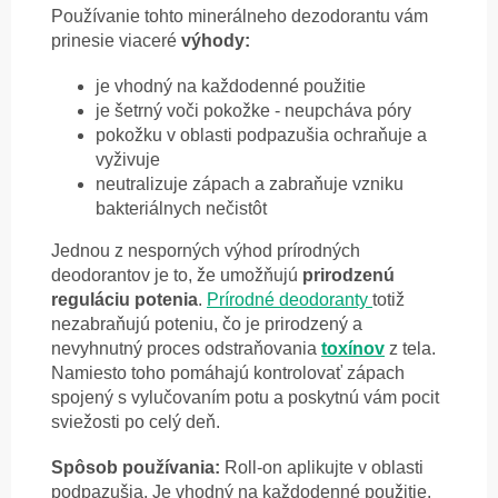
Používanie tohto minerálneho dezodorantu vám
prinesie viaceré
výhody:
j
e vhodný na každodenné použitie
je šetrný voči pokožke - neupcháva póry
pokožku v oblasti podpazušia ochraňuje a
vyživuje
neutralizuje zápach a zabraňuje vzniku
bakteriálnych nečistôt
Jednou z nesporných výhod prírodných
deodorantov je to, že umožňujú
prirodzenú
reguláciu potenia
.
Prírodné deodoranty
totiž
nezabraňujú poteniu, čo je prirodzený a
nevyhnutný proces odstraňovania
toxínov
z tela.
Namiesto toho pomáhajú kontrolovať zápach
spojený s vylučovaním potu a poskytnú vám pocit
sviežosti po celý deň.
Spôsob používania:
Roll-on aplikujte v oblasti
podpazušia. Je vhodný na každodenné použitie.