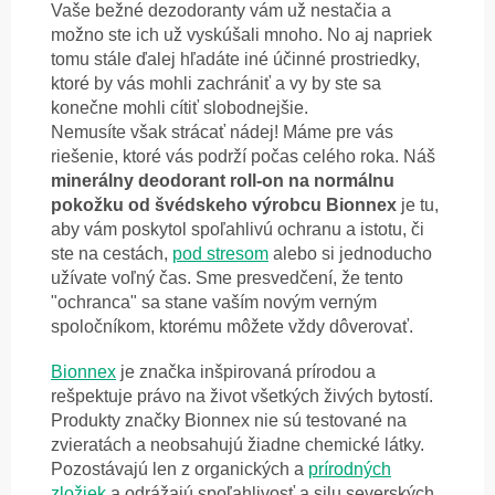
Vaše bežné dezodoranty vám už nestačia a
možno ste ich už vyskúšali mnoho. No aj napriek
tomu stále ďalej hľadáte iné účinné prostriedky,
ktoré by vás mohli zachrániť a vy by ste sa
konečne mohli cítiť slobodnejšie.
Nemusíte však strácať nádej! Máme pre vás
riešenie, ktoré vás podrží počas celého roka. Náš
minerálny deodorant roll-on na normálnu
pokožku od švédskeho výrobcu Bionnex
je tu,
aby vám poskytol spoľahlivú ochranu a istotu, či
ste na cestách,
pod stresom
alebo si jednoducho
užívate voľný čas. Sme presvedčení, že tento
"ochranca" sa stane vaším novým verným
spoločníkom, ktorému môžete vždy dôverovať.
Bionnex
je značka inšpirovaná prírodou a
rešpektuje právo na život všetkých živých bytostí.
Produkty značky Bionnex nie sú testované na
zvieratách a neobsahujú žiadne chemické látky.
Pozostávajú len z organických a
prírodných
zložiek
a odrážajú spoľahlivosť a silu severských