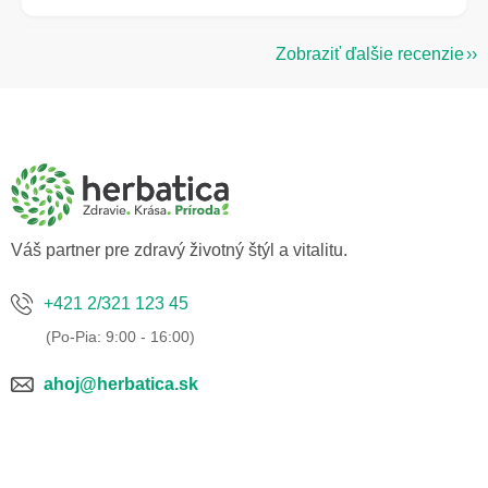
Zobraziť ďalšie recenzie
Z
á
p
ä
t
i
e
Váš partner pre zdravý životný štýl a vitalitu.
+421 2/321 123 45
ahoj@herbatica.sk