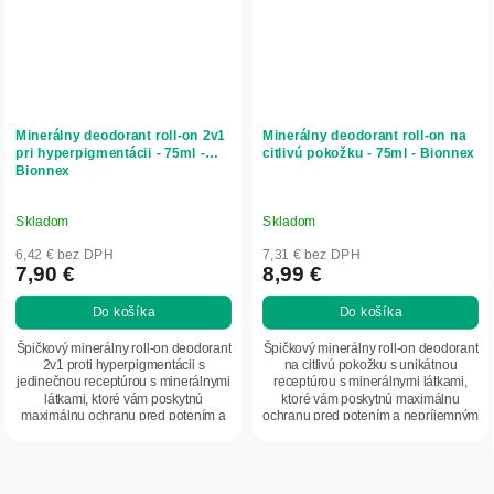
Minerálny deodorant roll-on 2v1
Minerálny deodorant roll-on na
pri hyperpigmentácii - 75ml -
citlivú pokožku - 75ml - Bionnex
Bionnex
Skladom
Skladom
6,42 € bez DPH
7,31 € bez DPH
7,90 €
8,99 €
Do košíka
Do košíka
Špičkový minerálny roll-on deodorant
Špičkový minerálny roll-on deodorant
2v1 proti hyperpigmentácii s
na citlivú pokožku s unikátnou
jedinečnou receptúrou s minerálnymi
receptúrou s minerálnymi látkami,
látkami, ktoré vám poskytnú
ktoré vám poskytnú maximálnu
maximálnu ochranu pred potením a
ochranu pred potením a nepríjemným
nepríjemným...
zápachom....