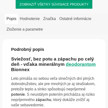
ZOBRAZIŤ VŠETKY SÚVISIACE PRODUKTY
Popis
Hodnotenie
Značka
Ostatné informácie
Zloženie a parametre
Podrobný popis
Sviežosť, bez potu a zápachu po celý
deň - vďaka minerálnym
deodorantom
Bionnex
Leto prináša so sebou veľa slnečných dní plných
dobrodružstiev, ale pre mnohých je aj strašiakom,
pretože teplo a slnko
spôsobujú nepríjemné
potenie
. S neustálym potením prichádza aj riziko
nepríjemného
zápachu
, ktorý dokáže znížiť aj
vaše sebavedomie.