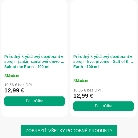
Prírodný kryštálový deodorant v
Prírodný kryštálový deodorant v
spreji - jantár, santalové drevo -
spreji - kvet pivónie - Salt of the
Salt of the Earth - 100 ml
Earth - 100 ml
Skladom
Priemerné
Skladom
hodnotenie
10,56 € bez DPH
produktu
12,99 €
10,56 € bez DPH
12,99 €
je
Do košíka
5,0
Do košíka
z
5
hviezdičiek.
ZOBRAZIŤ VŠETKY PODOBNÉ PRODUKTY