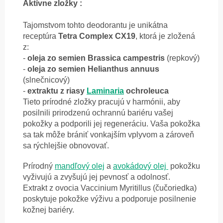
Aktívne zložky :
Tajomstvom tohto deodorantu je unikátna
receptúra
Tetra Complex CX19
, ktorá je zložená
z:
-
oleja zo semien Brassica campestris
(repkový)
-
oleja zo semien Helianthus annuus
(slnečnicový)
-
extraktu z riasy
Laminaria
ochroleuca
Tieto prírodné zložky pracujú v harmónii, aby
posilnili prirodzenú ochrannú bariéru vašej
pokožky a podporili jej regeneráciu. Vaša pokožka
sa tak môže brániť vonkajším vplyvom a zároveň
sa rýchlejšie obnovovať.
Prírodný
mandľový olej
a
avokádový olej
pokožku
vyživujú
a zvyšujú jej pevnosť a odolnosť.
Extrakt z ovocia Vaccinium Myritillus (čučoriedka)
poskytuje pokožke výživu a podporuje posilnenie
kožnej bariéry.