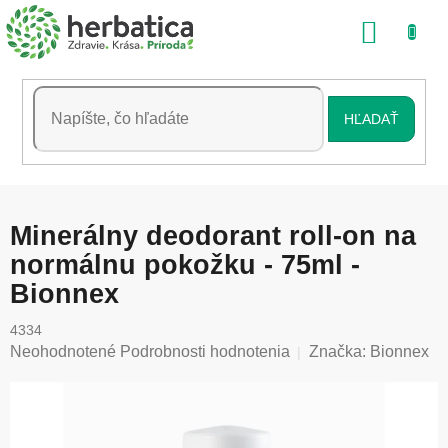
Prejsť
NÁKU
na
obsah
KOŠÍK
HĽADAŤ
Minerálny deodorant roll-on na
normálnu pokožku - 75ml -
Bionnex
4334
Priemerné
Neohodnotené
Podrobnosti hodnotenia
Značka:
Bionnex
hodnotenie
produktu
je
0,0