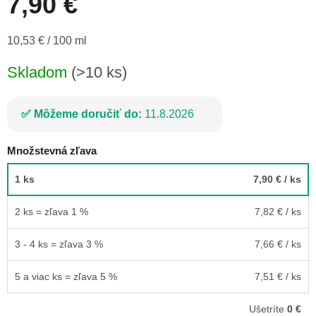
7,90 €
Jednotková
10,53 € / 100 ml
cena:
Skladom
(>10 ks)
Môžeme doručiť do:
11.8.2026
Množstevná zľava
1 ks
7,90 €
/ ks
2 ks = zľava 1 %
7,82 €
/ ks
3 - 4 ks = zľava 3 %
7,66 €
/ ks
5 a viac ks = zľava 5 %
7,51 €
/ ks
Ušetríte
0 €