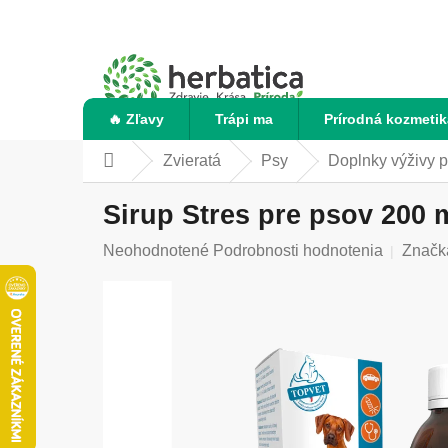
Prejsť
na
obsah
🔥 Zľavy
Trápi ma
Prírodná kozmetik
Zvieratá
Psy
Doplnky výživy p
Domov
Sirup Stres pre psov 200 m
Priemerné
Neohodnotené
Podrobnosti hodnotenia
Značk
hodnotenie
produktu
je
0,0
z
5
hviezdičiek.