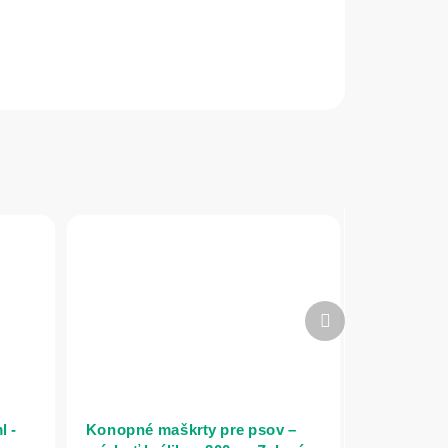
Ďalší
produkt
l -
Konopné maškrty pre psov –