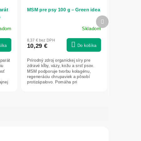
arát
MSM pre psy 100 g – Green idea
a
Ďalší
produkt
ladom
Skladom
8,37 € bez DPH
10,29 €
šíka
Do košíka
aparát
Prírodný zdroj organickej síry pre
iu
zdravé kĺby, väzy, kožu a srsť psov.
osť
MSM podporuje tvorbu kolagénu,
regeneráciu chrupaviek a pôsobí
ajnej
protizápalovo. Pomáha pri
pohybových...