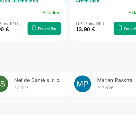
90 ks - Green idea
Green idea
Skladom
Sk
 € bez DPH
11,68 € bez DPH
90 €
13,90 €
Do košíka
Do ko
Nef de Santé s. r. o.
Marián Paskrta
S
MP
iek.
Hodnotenie obchodu je 5 z 5 hviezdičiek.
Hodnotenie obchodu j
3.8.2026
29.7.2026