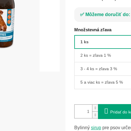
Môžeme doručiť do:
Množstevná zľava
1 ks
2 ks = zľava 1 %
3 - 4 ks = zľava 3 %
5 a viac ks = zľava 5 %
Pridať do k
Bylinný
sirup
pre psov urče