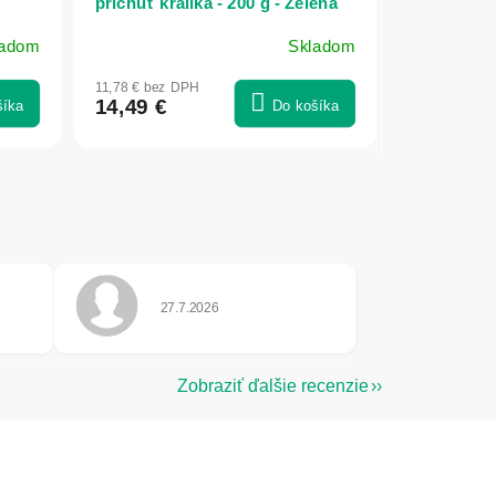
príchuť králika - 200 g - Zelená
Země
ladom
Skladom
11,78 € bez DPH
14,49 €
šíka
Do košíka
Hodnotenie obchodu je 5 z 5 hviezdičiek.
27.7.2026
e 5 z 5 hviezdičiek.
Zobraziť ďalšie recenzie