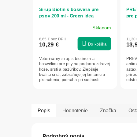
Sirup Biotin s boswelia pre
PREV
psov 200 ml - Green idea
pre 
Skladom
8,65 € bez DPH
11,30
10,29 €
13,
Do košíka
Veterinárny sirup s biotínom a
PREVE
boswéliou pre psy na podporu zdravej
antio
kože, srsti a pazúrikov. Zlepšuje
astax
kvalitu srsti, zabraňuje jej lámaniu a
príro
plstnateniu, pomáha pri suchosti...
odstr
starnu
Popis
Hodnotenie
Značka
Ost
Podrobný popis