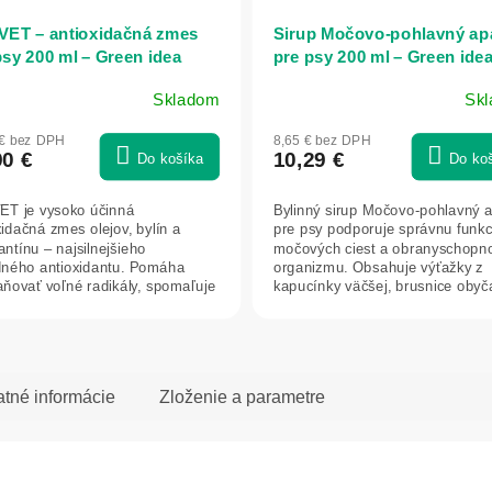
ET – antioxidačná zmes
Sirup Močovo-pohlavný ap
psy 200 ml – Green idea
pre psy 200 ml – Green ide
Skladom
Sk
 € bez DPH
8,65 € bez DPH
90 €
10,29 €
Do košíka
Do ko
T je vysoko účinná
Bylinný sirup Močovo-pohlavný 
xidačná zmes olejov, bylín a
pre psy podporuje správnu funkc
antínu – najsilnejšieho
močových ciest a obranyschopn
dného antioxidantu. Pomáha
organizmu. Obsahuje výťažky z
aňovať voľné radikály, spomaľuje
kapucínky väčšej, brusnice obyč
tie, posilňuje...
a...
atné informácie
Zloženie a parametre