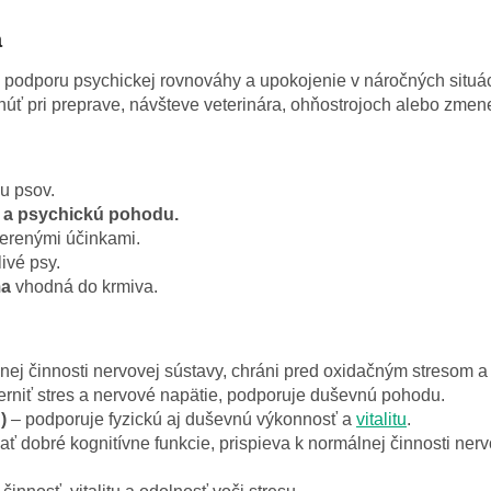
a
podporu psychickej rovnováhy a upokojenie v náročných situác
núť pri preprave, návšteve veterinára, ohňostrojoch alebo zmene
u psov.
a psychickú pohodu.
erenými účinkami.
livé psy.
ma
vhodná do krmiva.
nej činnosti nervovej sústavy, chráni pred oxidačným stresom 
niť stres a nervové napätie, podporuje duševnú pohodu.
)
– podporuje fyzickú aj duševnú výkonnosť a
vitalitu
.
 dobré kognitívne funkcie, prispieva k normálnej činnosti nervo