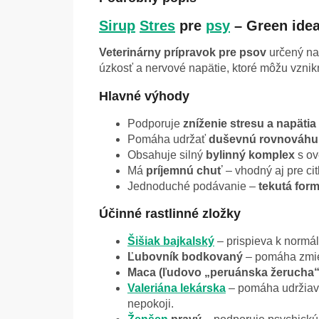
Sirup
Stres
pre
psy
– Green ide
Veterinárny prípravok pre psov
určený na 
úzkosť a nervové napätie, ktoré môžu vznik
Hlavné výhody
Podporuje
zníženie stresu a napätia
Pomáha udržať
duševnú rovnováhu 
Obsahuje silný
bylinný komplex
s ov
Má
príjemnú chuť
– vhodný aj pre cit
Jednoduché podávanie –
tekutá for
Účinné rastlinné zložky
Šišiak bajkalský
– prispieva k normál
Ľubovník bodkovaný
– pomáha zmier
Maca (ľudovo „peruánska žerucha“
Valeriána lekárska
– pomáha udržiavať
nepokoji.