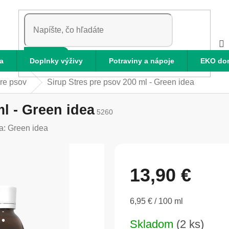
HĽADAŤ
a
Doplnky výživy
Potraviny a nápoje
EKO do
re psov
Sirup Stres pre psov 200 ml - Green idea
l - Green idea
5260
a:
Green idea
13,90 €
Jednotková
6,95 € / 100 ml
cena:
Skladom
(2 ks)