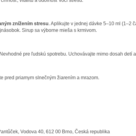
innosť, vitalitu a odolnosť voči stresu.
aným znížením stresu
. Aplikujte v jednej dávke 5–10 ml (1–2 č
jnásobok. Sirup sa výborne mieša s krmivom.
. Nevhodné pre ľudskú spotrebu. Uchovávajte mimo dosah detí
áňte pred priamym slnečným žiarením a mrazom.
í Pantůček, Vodova 40, 612 00 Brno, Česká republika