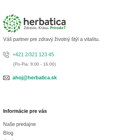
á
p
ä
t
i
e
Váš partner pre zdravý životný štýl a vitalitu.
+421 2/321 123 45
ahoj@herbatica.sk
Informácie pre vás
Naše predajne
Blog