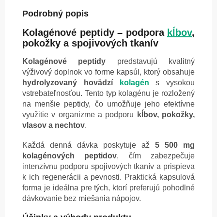
Podrobný popis
Kolagénové peptidy – podpora
kĺbov
,
pokožky a spojivových tkanív
Kolagénové peptidy
predstavujú kvalitný
výživový doplnok vo forme kapsúl, ktorý obsahuje
hydrolyzovaný hovädzí
kolagén
s vysokou
vstrebateľnosťou. Tento typ kolagénu je rozložený
na menšie peptidy, čo umožňuje jeho efektívne
využitie v organizme a podporu
kĺbov, pokožky,
vlasov a nechtov
.
Každá denná dávka poskytuje až
5 500 mg
kolagénových peptidov
, čím zabezpečuje
intenzívnu podporu spojivových tkanív a prispieva
k ich regenerácii a pevnosti. Praktická kapsulová
forma je ideálna pre tých, ktorí preferujú pohodlné
dávkovanie bez miešania nápojov.