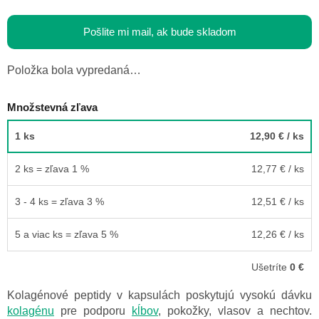
Pošlite mi mail, ak bude skladom
Položka bola vypredaná…
Množstevná zľava
1 ks
12,90 €
/ ks
2 ks = zľava 1 %
12,77 €
/ ks
3 - 4 ks = zľava 3 %
12,51 €
/ ks
5 a viac ks = zľava 5 %
12,26 €
/ ks
Ušetríte
0 €
Kolagénové peptidy v kapsulách poskytujú vysokú dávku
kolagénu
pre podporu
kĺbov
, pokožky, vlasov a nechtov.