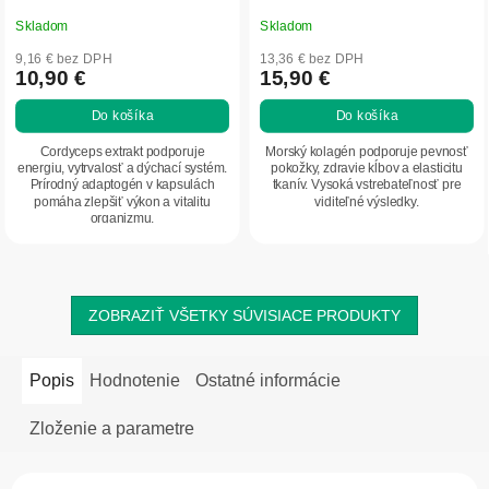
Skladom
Skladom
9,16 € bez DPH
13,36 € bez DPH
10,90 €
15,90 €
Do košíka
Do košíka
Cordyceps extrakt podporuje
Morský kolagén podporuje pevnosť
energiu, vytrvalosť a dýchací systém.
pokožky, zdravie kĺbov a elasticitu
Prírodný adaptogén v kapsulách
tkanív. Vysoká vstrebateľnosť pre
pomáha zlepšiť výkon a vitalitu
viditeľné výsledky.
organizmu.
ZOBRAZIŤ VŠETKY SÚVISIACE PRODUKTY
Popis
Hodnotenie
Ostatné informácie
Zloženie a parametre