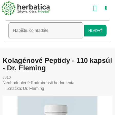
Prejsť
NÁKU
na
obsah
KOŠÍK
HĽADAŤ
Kolagénové Peptidy - 110 kapsúl
- Dr. Fleming
6810
Priemerné
Neohodnotené
Podrobnosti hodnotenia
hodnotenie
Značka:
Dr. Fleming
produktu
je
0,0
z