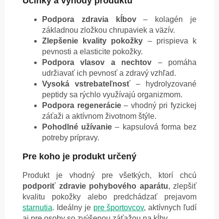
Účinky a výhody produktu
Podpora zdravia kĺbov
– kolagén je
základnou zložkou chrupaviek a väzív.
Zlepšenie kvality pokožky
– prispieva k
pevnosti a elasticite pokožky.
Podpora vlasov a nechtov
– pomáha
udržiavať ich pevnosť a zdravý vzhľad.
Vysoká vstrebateľnosť
– hydrolyzované
peptidy sa rýchlo využívajú organizmom.
Podpora regenerácie
– vhodný pri fyzickej
záťaži a aktívnom životnom štýle.
Pohodlné užívanie
– kapsulová forma bez
potreby prípravy.
Pre koho je produkt určený
Produkt je vhodný pre všetkých, ktorí chcú
podporiť zdravie pohybového aparátu
, zlepšiť
kvalitu pokožky alebo predchádzať prejavom
starnutia
. Ideálny je
pre športovcov
, aktívnych ľudí
aj pre osoby so zvýšenou záťažou na kĺby.