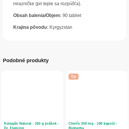
mrazničke (pri teple sa rozpúšťa).
Obsah balenia/Objem:
90 tabliet
Krajina pôvodu:
Kyrgyzstan
Podobné produkty
Tip
Kolagén Natural - 100 g prášok -
Cholín 350 mg - 100 kapsúl -
Dr. Fleming
Bioherba