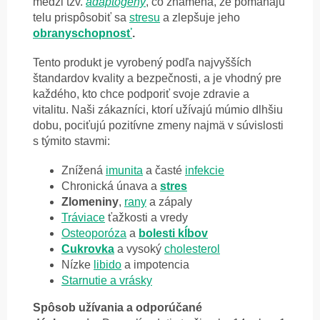
medzi tzv.
adaptogény
, čo znamená, že pomáhajú
telu prispôsobiť sa
stresu
a zlepšuje jeho
obranyschopnosť
.
Tento produkt je vyrobený podľa najvyšších
štandardov kvality a bezpečnosti, a je vhodný pre
každého, kto chce podporiť svoje zdravie a
vitalitu. Naši zákazníci, ktorí užívajú múmio dlhšiu
dobu, pociťujú
pozitívne zmeny najmä v súvislosti
s týmito stavmi:
Znížená
imunita
a časté
infekcie
Chronická únava a
stres
Zlomeniny
,
rany
a zápaly
Tráviace
ťažkosti a vredy
Osteoporóza
a
bolesti
kĺbov
Cukrovka
a vysoký
cholesterol
Nízke
libido
a impotencia
Starnutie a vrásky
Spôsob užívania a o
dporúčané