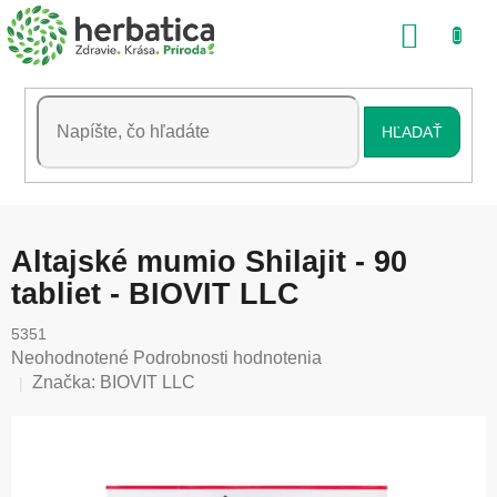
Prejsť
NÁKU
na
obsah
KOŠÍK
HĽADAŤ
Altajské mumio Shilajit - 90
tabliet - BIOVIT LLC
5351
Priemerné
Neohodnotené
Podrobnosti hodnotenia
hodnotenie
Značka:
BIOVIT LLC
produktu
je
0,0
z