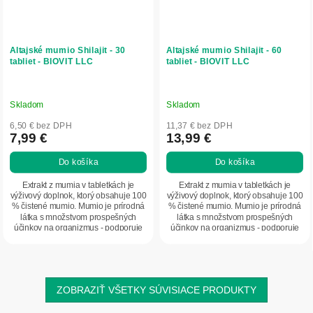
Altajské mumio Shilajit - 30
Altajské mumio Shilajit - 60
tabliet - BIOVIT LLC
tabliet - BIOVIT LLC
Skladom
Skladom
6,50 € bez DPH
11,37 € bez DPH
7,99 €
13,99 €
Do košíka
Do košíka
Extrakt z mumia v tabletkách je
Extrakt z mumia v tabletkách je
výživový doplnok, ktorý obsahuje 100
výživový doplnok, ktorý obsahuje 100
% čistené mumio. Mumio je prírodná
% čistené mumio. Mumio je prírodná
látka s množstvom prospešných
látka s množstvom prospešných
účinkov na organizmus - podporuje
účinkov na organizmus - podporuje
imunitu,...
imunitu,...
ZOBRAZIŤ VŠETKY SÚVISIACE PRODUKTY