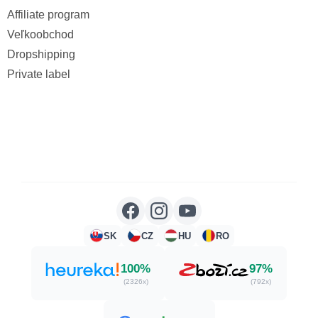
Affiliate program
Veľkoobchod
Dropshipping
Private label
SK
CZ
HU
RO
100%
97%
(2326x)
(792x)