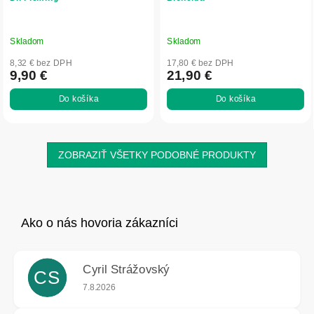
Skladom
Skladom
8,32 € bez DPH
17,80 € bez DPH
9,90 €
21,90 €
Do košíka
Do košíka
ZOBRAZIŤ VŠETKY PODOBNÉ PRODUKTY
Cyril Strážovský
CS
Hodnotenie obchodu je 5 z 5 hviezdičiek.
7.8.2026