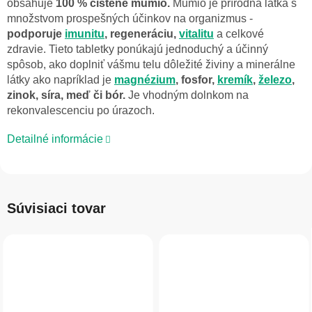
obsahuje
100 % čistené mumio.
Mumio je prírodná látka s
množstvom prospešných účinkov na organizmus -
podporuje
imunitu
, regeneráciu,
vitalitu
a celkové
zdravie. Tieto tabletky ponúkajú jednoduchý a účinný
spôsob, ako doplniť vášmu telu dôležité živiny a minerálne
látky ako napríklad je
magnézium
, fosfor,
kremík
,
železo
,
zinok, síra, meď či bór.
Je vhodným dolnkom na
rekonvalescenciu po úrazoch.
Detailné informácie
Súvisiaci tovar