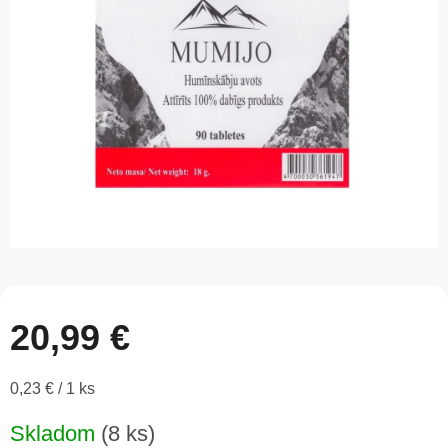
5
hviezdičiek.
20,99 €
Jednotková
0,23 € / 1 ks
cena:
Skladom
(8 ks)