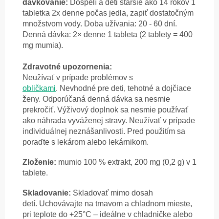
dávkovanie:
Dospelí a deti staršie ako 14 rokov 1
tabletka 2x denne počas jedla, zapiť dostatočným
množstvom vody.
Doba užívania: 20 - 60 dní.
Denná dávka:
2× denne 1 tableta (2 tablety = 400
mg mumia).
Zdravotné upozornenia:
Neužívať v prípade problémov s
obličkami
. Nevhodné pre deti, tehotné a dojčiace
ženy. Odporúčaná denná dávka sa nesmie
prekročiť. Výživový doplnok sa nesmie používať
ako náhrada vyváženej stravy. Neužívať v prípade
individuálnej neznášanlivosti. Pred použitím sa
poraďte s lekárom alebo lekárnikom.
Zloženie:
mumio 100 % extrakt, 200 mg (0,2 g) v 1
tablete.
Skladovanie:
Skladovať mimo dosah
detí.
Uchovávajte na tmavom a chladnom mieste,
pri teplote
do +25°C – ideálne v chladničke alebo