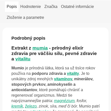
Popis
Hodnotenie
Značka
Ostatné informácie
Zloženie a parametre
Podrobný popis
Extrakt z
mumia
- prírodný elixír
zdravia pre väčšiu silu, pevné zdravie
a
vitalitu
Mumio
je prírodná látka, ktorá sa už tisíce rokov
používa na
podporu zdravia a
vitality
. Je to
unikátny zdroj mnohých
vitamínov
, minerálov,
stopových prvkov, aminokyselín a
antioxidantov
, ktoré pomáhajú chrániť a
regenerovať organizmus. Medzi tie
najvýznamnejšie patria:
magnézium
, fosfor,
kremík
,
železo
, zinok, síra, meď či bór
. Mumio patrí