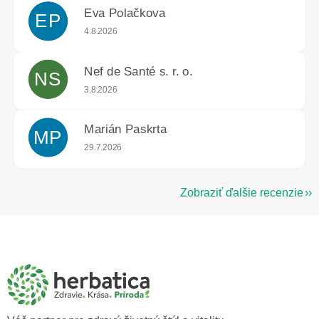
Eva Polačkova
EP
Hodnotenie obchodu je 5 z 5 hviezdičiek.
4.8.2026
Nef de Santé s. r. o.
NS
Hodnotenie obchodu je 5 z 5 hviezdičiek.
3.8.2026
Marián Paskrta
MP
Hodnotenie obchodu je 5 z 5 hviezdičiek.
29.7.2026
Zobraziť ďalšie recenzie
Z
á
p
ä
t
i
e