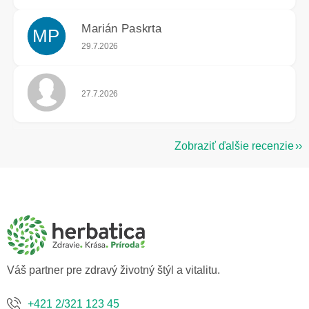
Marián Paskrta
MP
Hodnotenie obchodu je 5 z 5 hviezdičiek.
29.7.2026
Hodnotenie obchodu je 5 z 5 hviezdičiek.
27.7.2026
Zobraziť ďalšie recenzie
Z
á
p
ä
t
i
e
Váš partner pre zdravý životný štýl a vitalitu.
+421 2/321 123 45