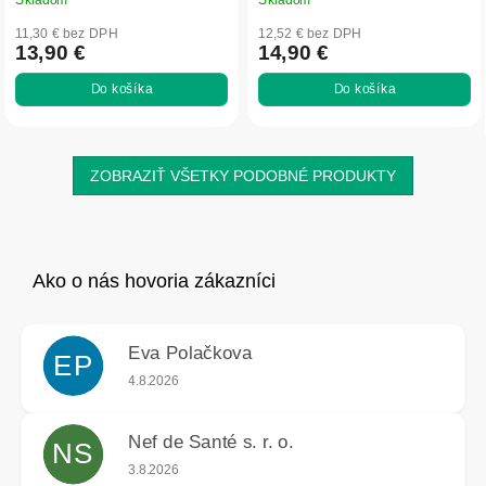
11,30 € bez DPH
12,52 € bez DPH
13,90 €
14,90 €
Do košíka
Do košíka
ZOBRAZIŤ VŠETKY PODOBNÉ PRODUKTY
Eva Polačkova
EP
Hodnotenie obchodu je 5 z 5 hviezdičiek.
4.8.2026
Nef de Santé s. r. o.
NS
Hodnotenie obchodu je 5 z 5 hviezdičiek.
3.8.2026