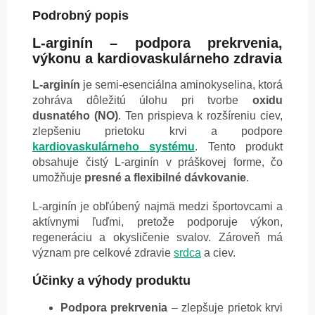
Podrobný popis
L-arginín – podpora prekrvenia,
výkonu a kardiovaskulárneho zdravia
L-arginín
je semi-esenciálna aminokyselina, ktorá
zohráva dôležitú úlohu pri tvorbe
oxidu
dusnatého (NO)
. Ten prispieva k rozšíreniu ciev,
zlepšeniu prietoku krvi a podpore
kardiovaskulárneho systému
. Tento produkt
obsahuje čistý L-arginín v práškovej forme, čo
umožňuje
presné a flexibilné dávkovanie
.
L-arginín je obľúbený najmä medzi športovcami a
aktívnymi ľuďmi, pretože podporuje výkon,
regeneráciu a okysličenie svalov. Zároveň má
význam pre celkové zdravie
srdca
a ciev.
Účinky a výhody produktu
Podpora prekrvenia
– zlepšuje prietok krvi