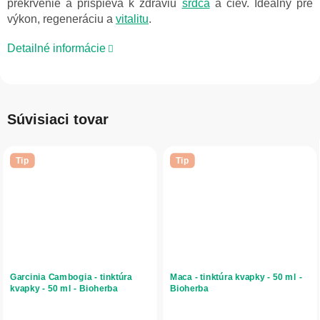
prekrvenie a prispieva k zdraviu
srdca
a ciev. Ideálny pre
výkon, regeneráciu a
vitalitu
.
Detailné informácie
Súvisiaci tovar
Tip
Tip
Garcinia Cambogia - tinktúra
Maca - tinktúra kvapky - 50 ml -
kvapky - 50 ml - Bioherba
Bioherba