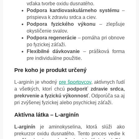
vďaka tvorbe oxidu dusnatého.
Podpora kardiovaskulárneho systému
–
prispieva k zdraviu srdca a ciev.
Podpora fyzického výkonu
– zlepšuje
okysličenie svalov.
Podpora regenerácie
– pomáha pri obnove
po fyzickej záťaži.
Flexibilné dávkovanie
– prášková forma
pre individuálne použitie.
Pre koho je produkt určený
L-arginín je vhodný
pre športovcov
, aktívnych ľudí
a všetkých, ktorí chcú
podporiť zdravie srdca,
prekrvenie a fyzickú výkonnosť
. Odporúča sa aj
pri zvýšenej fyzickej alebo psychickej záťaži.
Aktívna látka – L-arginín
L-arginín
je aminokyselina, ktorá slúži ako
prekurzor oxidu dusnatého. Tento proces vedie k