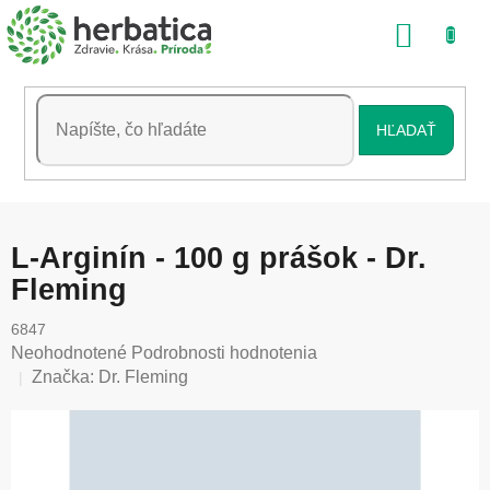
Prejsť
NÁKU
na
obsah
KOŠÍK
HĽADAŤ
L-Arginín - 100 g prášok - Dr.
Fleming
6847
Priemerné
Neohodnotené
Podrobnosti hodnotenia
hodnotenie
Značka:
Dr. Fleming
produktu
je
0,0
z