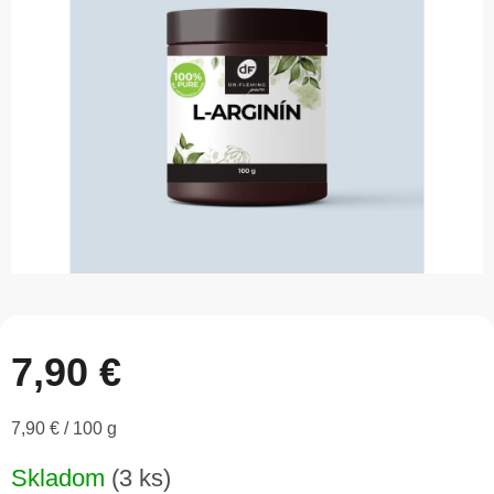
5
hviezdičiek.
7,90 €
Jednotková
7,90 € / 100 g
cena:
Skladom
(3 ks)