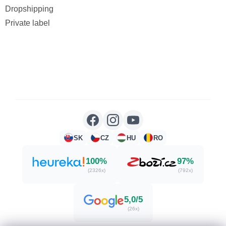
Dropshipping
Private label
SK
CZ
HU
RO
100%
97%
(2326x)
(792x)
5,0/5
(26x)