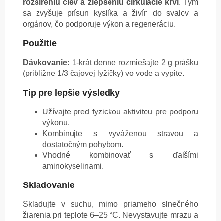
rozšíreniu ciev a zlepšeniu cirkulácie krvi
. Tým
sa zvyšuje prísun kyslíka a živín do svalov a
orgánov, čo podporuje výkon a regeneráciu.
Použitie
Dávkovanie:
1-krát denne rozmiešajte 2 g prášku
(približne 1/3 čajovej lyžičky) vo vode a vypite.
Tip pre lepšie výsledky
Užívajte pred fyzickou aktivitou pre podporu
výkonu.
Kombinujte s vyváženou stravou a
dostatočným pohybom.
Vhodné kombinovať s ďalšími
aminokyselinami.
Skladovanie
Skladujte v suchu, mimo priameho slnečného
žiarenia pri teplote 6–25 °C. Nevystavujte mrazu a