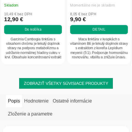
Skladom
Momentálne nie je skladom
10,49 € bez DPH
8,05 € bez DPH
12,90 €
9,90 €
Do košíka
DETAIL
Garcinia Cambogia tinktúra s
Maca tinktúra v kvapkách s
obsahom chrómu je tekutý doplnok
vitamínom B6 je tekutý doplnok stravy
stravy na podporu metabolizmu a
s extraktom z koreňa Lepidium
udržanie normálnej hladiny cukru v
meyenii (5:1). Podporuje hormonálnu
krvi. Obsahuje koncentrovaný extrakt
rovnováhu, vitalitu a znižuje únavu.
z Garcinia...
Praktická...
ZOBRAZIŤ VŠETKY SÚVISIACE PRODUKTY
Popis
Hodnotenie
Ostatné informácie
Zloženie a parametre