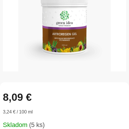
5
hviezdičiek.
8,09 €
Jednotková
3,24 € / 100 ml
cena:
Skladom
(5 ks)