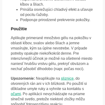
kĺbov a šliach.
Prináša osviežujúci chladivý efekt a uľavuje
od pocitu ťažoby.
Podporuje prirodzené prekrvenie pokožky.
Použitie
Aplikujte primerané množstvo gélu na pokožku v
oblasti kĺbov, svalov alebo šliach a jemne
vmasírujte, kým sa úplne nevstrebe. V prípade
potreby opakujte niekoľkokrát denne. Pre
intenzívnejší účinok je možné na ošetrené miesto
naniesť hrubšiu vrstvu gélu, prekryť obväzom a
nechať pôsobiť dlhodobo (napr. počas noci).
Upozornenie:
Neaplikujte na
sliznice
, do
otvorených rán ani v ich blízkosti. Po použití si
dôkladne umyte ruky a vyhnite sa kontaktu s
očami
. Po aplikácii nevychádzajte na priame
slnečné svetlo, pretože niektoré zložky môžu
spôsobiť fotosenzitívnu reakciu.