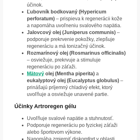
účinok.
Ľubovník bodkovaný (Hypericum
perforatum)
– prispieva k regenerácii kože
a napomáha uvoľneniu svalového napätia.
Jalovcový olej (Juniperus communis)
–
podporuje prekrvenie pokožky, zlepšuje
regeneráciu a má tonizačný účinok.
Rozmarínový olej (Rosmarinus officinalis)
– osviežuje, prekrvuje a stimuluje
regeneráciu po záťaži.
Mätový
olej (Mentha piperita)
a
eukalyptový olej (Eucalyptus globulus)
–
prinášajú príjemný chladivý efekt, ktorý
uvoľňuje a osviežuje unavené partie.
Účinky Artroregen gélu
Uvoľňuje svalové napätie a stuhnutosť.
Podporuje regeneráciu po fyzickej záťaži
alebo športovom výkone.
Napomáha zmierniť diskomfort v oblasti