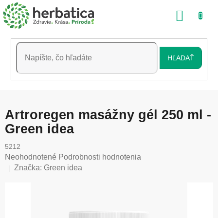
Prejsť
NÁKU
na
obsah
KOŠÍK
HĽADAŤ
Artroregen masážny gél 250 ml -
Green idea
5212
Priemerné
Neohodnotené
Podrobnosti hodnotenia
hodnotenie
Značka:
Green idea
produktu
je
0,0
z