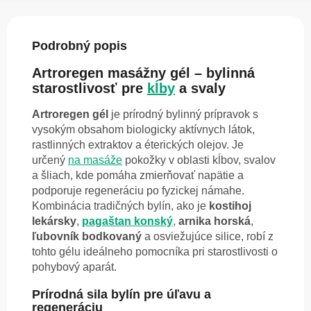
Podrobný popis
Artroregen masážny gél – bylinná
starostlivosť pre
kĺby
a svaly
Artroregen gél
je prírodný bylinný prípravok s
vysokým obsahom biologicky aktívnych látok,
rastlinných extraktov a éterických olejov. Je
určený
na masáže
pokožky v oblasti kĺbov, svalov
a šliach, kde pomáha zmierňovať napätie a
podporuje regeneráciu po fyzickej námahe.
Kombinácia tradičných bylín, ako je
kostihoj
lekársky
,
pagaštan konský
,
arnika horská
,
ľubovník bodkovaný
a osviežujúce silice, robí z
tohto gélu ideálneho pomocníka pri starostlivosti o
pohybový aparát.
Prírodná sila bylín pre úľavu a
regeneráciu