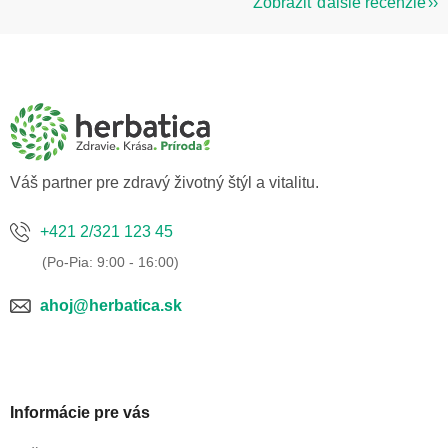
Zobraziť ďalšie recenzie
Z
á
p
ä
t
i
e
Váš partner pre zdravý životný štýl a vitalitu.
+421 2/321 123 45
ahoj@herbatica.sk
Informácie pre vás