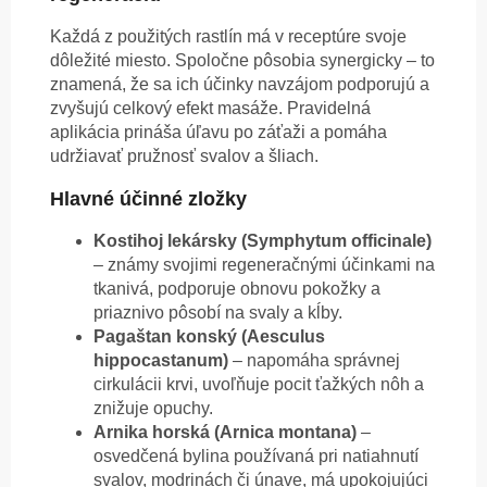
Každá z použitých rastlín má v receptúre svoje
dôležité miesto. Spoločne pôsobia synergicky – to
znamená, že sa ich účinky navzájom podporujú a
zvyšujú celkový efekt masáže. Pravidelná
aplikácia prináša úľavu po záťaži a pomáha
udržiavať pružnosť svalov a šliach.
Hlavné účinné zložky
Kostihoj lekársky (Symphytum officinale)
– známy svojimi regeneračnými účinkami na
tkanivá, podporuje obnovu pokožky a
priaznivo pôsobí na svaly a kĺby.
Pagaštan konský (Aesculus
hippocastanum)
– napomáha správnej
cirkulácii krvi, uvoľňuje pocit ťažkých nôh a
znižuje opuchy.
Arnika horská (Arnica montana)
–
osvedčená bylina používaná pri natiahnutí
svalov, modrinách či únave, má upokojujúci