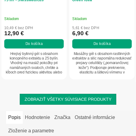
Skladom
Skladom
10,49 € bez DPH
5,61 € bez DPH
12,90 €
6,90 €
Do košíka
Do košíka
Hrejivý bylinný gél s obsahom
Masážny gél s obsahom rastlinných
konopného extraktu a 25 bylín.
extraktov a silic napomáha redukovať
Vhodný na masáž pokožky pri
prejavy celulitídy („pomarančovej
namáhaných svaloch, chrbte a
kože“). Podporuje prekrvenie,
kĺboch pred fyzickou aktivitou alebo
elasticitu a látkovú výmenu v
po námahe.
pokožke....
ZOBRAZIŤ VŠETKY SÚVISIACE PRODUKTY
Popis
Hodnotenie
Značka
Ostatné informácie
Zloženie a parametre