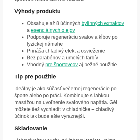
Výhody produktu
Obsahuje až 8 účinných
bylinných extraktov
a
esenciálnych olejov
Podporuje regeneráciu svalov a kĺbov po
fyzickej námahe
Prináša chladivý efekt a osvieženie
Bez parabénov a umelých farbív
Vhodný
pre športovcov
aj bežné použitie
Tip pre použitie
Ideálny je ako súčasť večernej regenerácie po
športe alebo po práci. Kombinujte s ľahkou
masážou na uvoľnenie svalového napätia. Gél
môžete tiež vychladiť v chladničke – chladivý
účinok tak bude ešte výraznejší.
Skladovanie