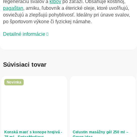
regeneráciu svalov a
kĺbov
po záťaži. Obsahuje kostihoj,
pagaštan
, arniku, ľubovník a éterické oleje, ktoré uvoľňujú,
osviežujú a zlepšujú pohyblivosť. Ideálny pri únave svalov,
po športovom výkone či fyzickej námahe.
Detailné informácie
Súvisiaci tovar
Novinka
Konská masť s konope hrejivá -
Celustin masážny gél 250 ml –
75 ml - SwissMedicus
Green idea