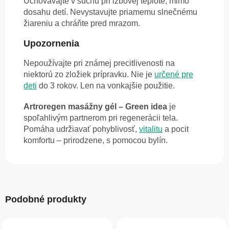
Uchovávajte v suchu pri izbovej teplote, mimo
dosahu detí. Nevystavujte priamemu slnečnému
žiareniu a chráňte pred mrazom.
Upozornenia
Nepoužívajte pri známej precitlivenosti na
niektorú zo zložiek prípravku. Nie je
určené pre
deti
do 3 rokov. Len na vonkajšie použitie.
Artroregen masážny gél – Green idea
je
spoľahlivým partnerom pri regenerácii tela.
Pomáha udržiavať pohyblivosť,
vitalitu
a pocit
komfortu – prirodzene, s pomocou bylín.
Podobné produkty