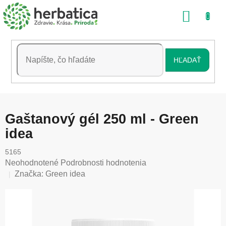
Prejsť
NÁKU
na
obsah
KOŠÍK
HĽADAŤ
Gaštanový gél 250 ml - Green
idea
5165
Priemerné
Neohodnotené
Podrobnosti hodnotenia
hodnotenie
Značka:
Green idea
produktu
je
0,0
z