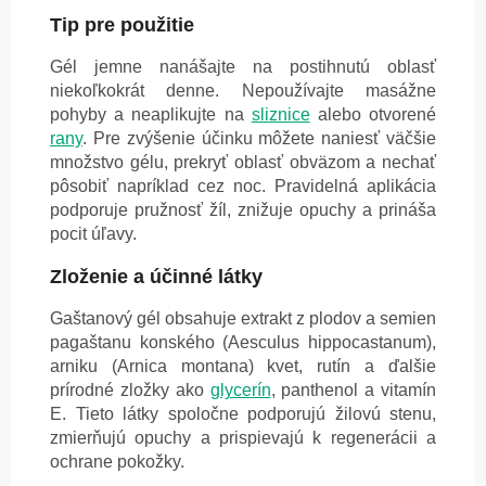
Tip pre použitie
Gél jemne nanášajte na postihnutú oblasť
niekoľkokrát denne. Nepoužívajte masážne
pohyby a neaplikujte na
sliznice
alebo otvorené
rany
. Pre zvýšenie účinku môžete naniesť väčšie
množstvo gélu, prekryť oblasť obväzom a nechať
pôsobiť napríklad cez noc. Pravidelná aplikácia
podporuje pružnosť žíl, znižuje opuchy a prináša
pocit úľavy.
Zloženie a účinné látky
Gaštanový gél obsahuje extrakt z plodov a semien
pagaštanu konského (Aesculus hippocastanum),
arniku (Arnica montana) kvet, rutín a ďalšie
prírodné zložky ako
glycerín
, panthenol a vitamín
E. Tieto látky spoločne podporujú žilovú stenu,
zmierňujú opuchy a prispievajú k regenerácii a
ochrane pokožky.