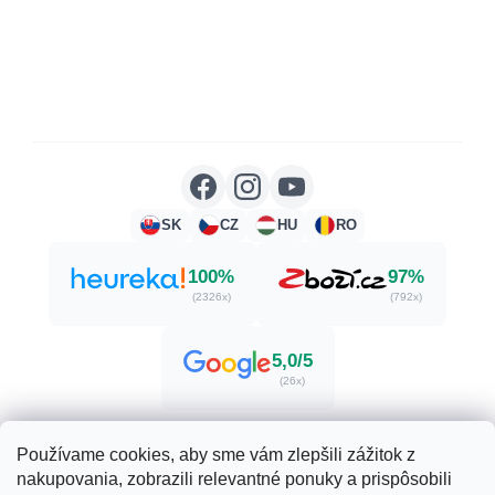
SK
CZ
HU
RO
100%
97%
(2326x)
(792x)
5,0/5
(26x)
Používame cookies, aby sme vám zlepšili zážitok z
nakupovania, zobrazili relevantné ponuky a prispôsobili
Vytvoril Shoptet