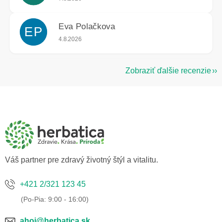
Eva Polačkova
EP
Hodnotenie obchodu je 5 z 5 hviezdičiek.
4.8.2026
Zobraziť ďalšie recenzie
Z
á
p
ä
t
i
e
Váš partner pre zdravý životný štýl a vitalitu.
+421 2/321 123 45
ahoj@herbatica.sk