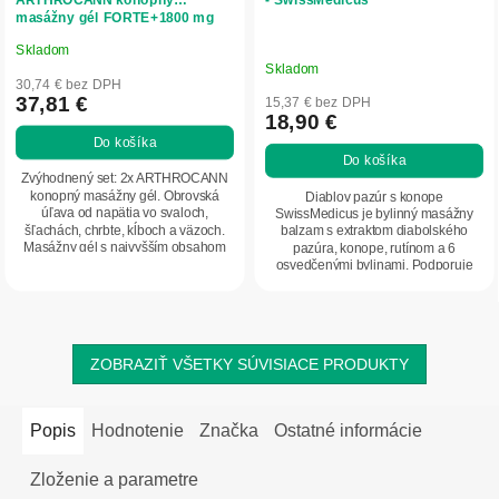
masážny gél FORTE+1800 mg
CBD - 90 ml - Annabis
Skladom
Priemerné
Skladom
hodnotenie
30,74 € bez DPH
produktu
37,81 €
15,37 € bez DPH
18,90 €
je
Do košíka
5,0
Do košíka
z
Zvýhodnený set: 2x ARTHROCANN
5
konopný masážny gél. Obrovská
Diablov pazúr s konope
úľava od napätia vo svaloch,
SwissMedicus je bylinný masážny
hviezdičiek.
šľachách, chrbte, kĺboch a väzoch.
balzam s extraktom diabolského
Masážny gél s najvyšším obsahom
pazúra, konope, rutínom a 6
CBD (1 800 mg) na...
osvedčenými bylinami. Podporuje
regeneráciu svalov a kĺbov,...
ZOBRAZIŤ VŠETKY SÚVISIACE PRODUKTY
Popis
Hodnotenie
Značka
Ostatné informácie
Zloženie a parametre