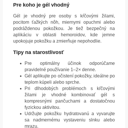
Pre koho je gél vhodný
Gél je vhodný pre osoby s kŕčovými žilami,
pocitom ťažkých nôh, miernymi opuchmi alebo
podráždenou pokožkou. Je tiež bezpečný na
aplikáciu v oblasti hemoroidov, kde jemne
upokojuje pokožku a zmierňuje nepohodlie.
Tipy na starostlivosť
Pre optimálny účinok odporúčame
pravidelné používanie 1–2× denne.
Gél aplikujte po očistení pokožky, ideálne po
teplom kúpeli alebo sprche.
Pri dlhodobých problémoch s kŕčovými
žilami je vhodné kombinovať gél s
kompresnými pančuchami a dostatočnou
fyzickou aktivitou.
Udržujte pokožku hydratovanú a vyvarujte
sa nadmernému vystaveniu slnku alebo
mrazu.