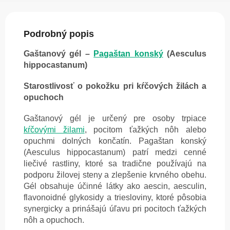
Podrobný popis
Gaštanový gél –
Pagaštan konský
(Aesculus
hippocastanum)
Starostlivosť o pokožku pri kŕčových žilách a
opuchoch
Gaštanový gél je určený pre osoby trpiace
kŕčovými žilami
, pocitom ťažkých nôh alebo
opuchmi dolných končatín. Pagaštan konský
(Aesculus hippocastanum) patrí medzi cenné
liečivé rastliny, ktoré sa tradične používajú na
podporu žilovej steny a zlepšenie krvného obehu.
Gél obsahuje účinné látky ako aescin, aesculin,
flavonoidné glykosidy a triesloviny, ktoré pôsobia
synergicky a prinášajú úľavu pri pocitoch ťažkých
nôh a opuchoch.