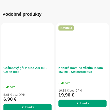
Podobné produkty
Novinka
Gaštanový gél v tube 200 ml -
Konská masť so včelím jedom
Green idea
150 ml - SwissMedicus
Skladom
Priemerné
Skladom
hodnotenie
16,18 € bez DPH
produktu
19,90 €
5,61 € bez DPH
6,90 €
je
Do košíka
5,0
Do košíka
z