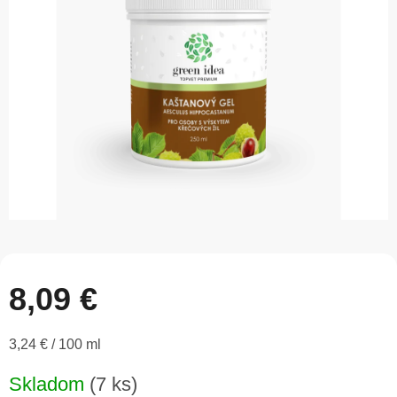
5
hviezdičiek.
8,09 €
Jednotková
3,24 € / 100 ml
cena:
Skladom
(7 ks)