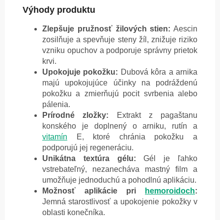
Výhody produktu
Zlepšuje pružnosť žilových stien:
Aescin
zosilňuje a spevňuje steny žíl, znižuje riziko
vzniku opuchov a podporuje správny prietok
krvi.
Upokojuje pokožku:
Dubová kôra a arnika
majú upokojujúce účinky na podráždenú
pokožku a zmierňujú pocit svrbenia alebo
pálenia.
Prírodné zložky:
Extrakt z pagaštanu
konského je doplnený o arniku, rutín a
vitamín
E, ktoré chránia pokožku a
podporujú jej regeneráciu.
Unikátna textúra gélu:
Gél je ľahko
vstrebateľný, nezanecháva mastný film a
umožňuje jednoduchú a pohodlnú aplikáciu.
Možnosť aplikácie pri
hemoroidoch
:
Jemná starostlivosť a upokojenie pokožky v
oblasti konečníka.