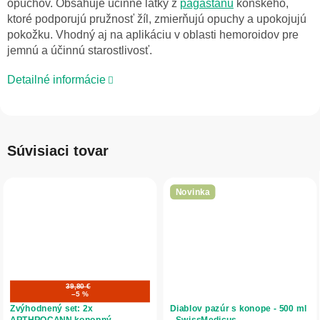
opuchov. Obsahuje účinné látky z
pagaštanu
konského,
ktoré podporujú pružnosť žíl, zmierňujú opuchy a upokojujú
pokožku. Vhodný aj na aplikáciu v oblasti hemoroidov pre
jemnú a účinnú starostlivosť.
Detailné informácie
Súvisiaci tovar
Novinka
39,80 €
–5 %
Zvýhodnený set: 2x
Diablov pazúr s konope - 500 ml
ARTHROCANN konopný
- SwissMedicus