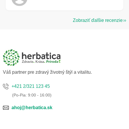
Zobraziť ďalšie recenzie
Z
á
p
ä
t
i
e
Váš partner pre zdravý životný štýl a vitalitu.
+421 2/321 123 45
ahoj@herbatica.sk