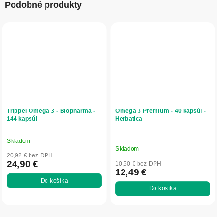
Podobné produkty
Trippel Omega 3 - Biopharma -
Omega 3 Premium - 40 kapsúl -
144 kapsúl
Herbatica
Skladom
Priemerné
Skladom
hodnotenie
20,92 € bez DPH
produktu
24,90 €
10,50 € bez DPH
12,49 €
je
Do košíka
5,0
Do košíka
z
5
hviezdičiek.