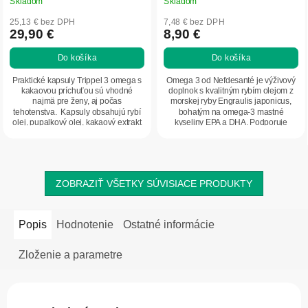
Skladom
Skladom
25,13 € bez DPH
7,48 € bez DPH
29,90 €
8,90 €
Do košíka
Do košíka
Praktické kapsuly Trippel 3 omega s
Omega 3 od Nefdesanté je výživový
kakaovou príchuťou sú vhodné
doplnok s kvalitným rybím olejom z
najmä pre ženy, aj počas
morskej ryby Engraulis japonicus,
tehotenstva. Kapsuly obsahujú rybí
bohatým na omega-3 mastné
olej, pupalkový olej, kakaový extrakt
kyseliny EPA a DHA. Podporuje
a ďalšie...
správnu činnosť...
ZOBRAZIŤ VŠETKY SÚVISIACE PRODUKTY
Popis
Hodnotenie
Ostatné informácie
Zloženie a parametre