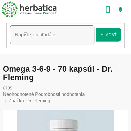
Prejsť
NÁKU
na
obsah
KOŠÍK
HĽADAŤ
Omega 3-6-9 - 70 kapsúl - Dr.
Fleming
6795
Priemerné
Neohodnotené
Podrobnosti hodnotenia
hodnotenie
Značka:
Dr. Fleming
produktu
je
0,0
z