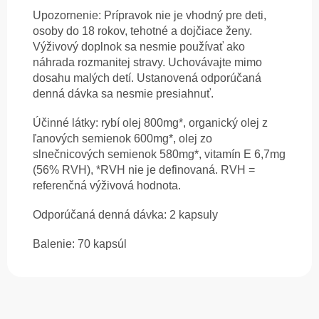
Upozornenie: Prípravok nie je vhodný pre deti,
osoby do 18 rokov, tehotné a dojčiace ženy.
Výživový doplnok sa nesmie používať ako
náhrada rozmanitej stravy. Uchovávajte mimo
dosahu malých detí. Ustanovená odporúčaná
denná dávka sa nesmie presiahnuť.
Účinné látky: rybí olej 800mg*, organický olej z
ľanových semienok 600mg*, olej zo
slnečnicových semienok 580mg*, vitamín E 6,7mg
(56% RVH), *RVH nie je definovaná. RVH =
referenčná výživová hodnota.
Odporúčaná denná dávka: 2 kapsuly
Balenie: 70 kapsúl