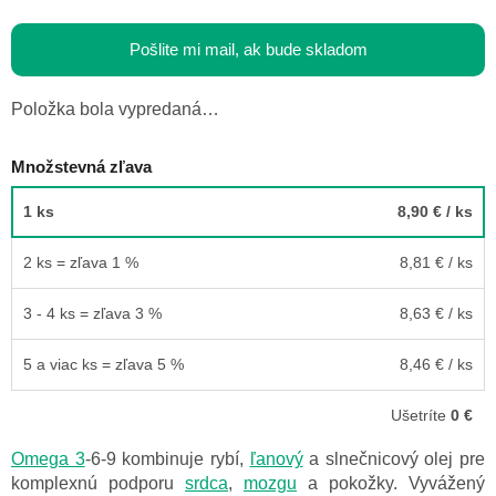
Pošlite mi mail, ak bude skladom
Položka bola vypredaná…
Množstevná zľava
1 ks
8,90 €
/ ks
2 ks = zľava 1 %
8,81 €
/ ks
3 - 4 ks = zľava 3 %
8,63 €
/ ks
5 a viac ks = zľava 5 %
8,46 €
/ ks
Ušetríte
0 €
Omega 3
-6-9 kombinuje rybí,
ľanový
a slnečnicový olej pre
komplexnú podporu
srdca
,
mozgu
a pokožky. Vyvážený