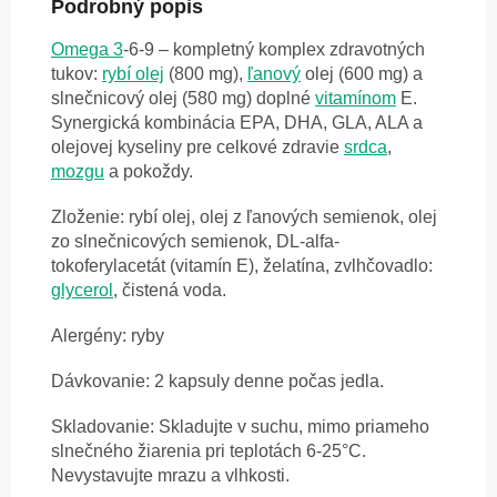
Podrobný popis
Omega 3
-6-9 – kompletný komplex zdravotných
tukov:
rybí olej
(800 mg),
ľanový
olej (600 mg) a
slnečnicový olej (580 mg) doplné
vitamínom
E.
Synergická kombinácia EPA, DHA, GLA, ALA a
olejovej kyseliny pre celkové zdravie
srdca
,
mozgu
a pokoždy.
Zloženie: rybí olej, olej z ľanových semienok, olej
zo slnečnicových semienok, DL-alfa-
tokoferylacetát (vitamín E), želatína, zvlhčovadlo:
glycerol
, čistená voda.
Alergény: ryby
Dávkovanie: 2 kapsuly denne počas jedla.
Skladovanie: Skladujte v suchu, mimo priameho
slnečného žiarenia pri teplotách 6-25°C.
Nevystavujte mrazu a vlhkosti.