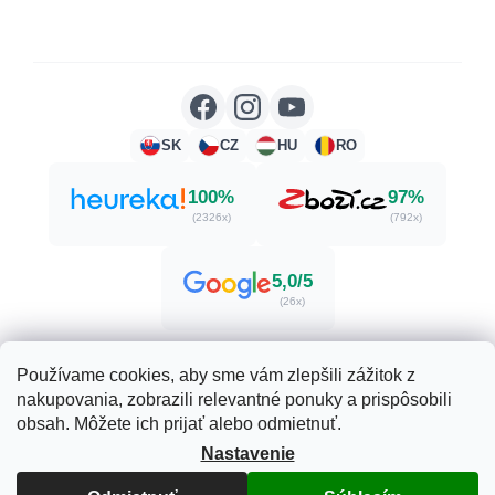
SK
CZ
HU
RO
100%
97%
(2326x)
(792x)
5,0/5
(26x)
Používame cookies, aby sme vám zlepšili zážitok z
nakupovania, zobrazili relevantné ponuky a prispôsobili
Vytvoril Shoptet
obsah. Môžete ich prijať alebo odmietnuť.
Nastavenie
Copyright 2026
Herbatica.sk
. Všetky práva vyhradené.