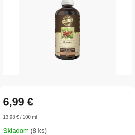
5
hviezdičiek.
6,99 €
Jednotková
13,98 € / 100 ml
cena:
Skladom
(8 ks)