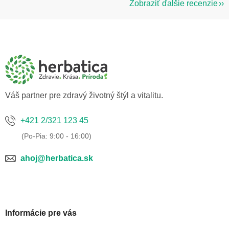
Zobraziť ďalšie recenzie
Z
á
p
ä
t
i
e
Váš partner pre zdravý životný štýl a vitalitu.
+421 2/321 123 45
ahoj@herbatica.sk
Informácie pre vás