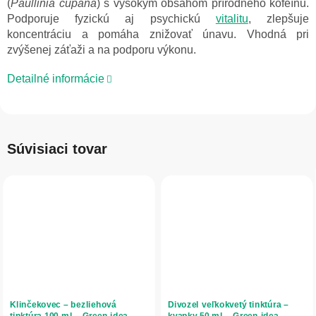
(
Paullinia cupana
) s vysokým obsahom prírodného kofeínu.
Podporuje fyzickú aj psychickú
vitalitu
, zlepšuje
koncentráciu a pomáha znižovať únavu. Vhodná pri
zvýšenej záťaži a na podporu výkonu.
Detailné informácie
Súvisiaci tovar
Klinčekovec – bezliehová
Divozel veľkokvetý tinktúra –
tinktúra 100 ml – Green idea
kvapky 50 ml – Green idea