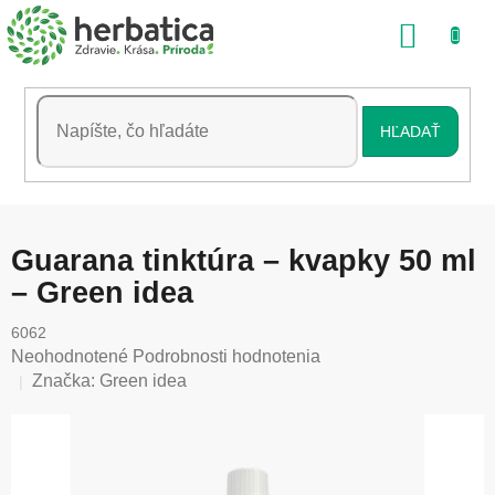
Prejsť
NÁKU
na
obsah
KOŠÍK
HĽADAŤ
Guarana tinktúra – kvapky 50 ml
– Green idea
6062
Priemerné
Neohodnotené
Podrobnosti hodnotenia
hodnotenie
Značka:
Green idea
produktu
je
0,0
z