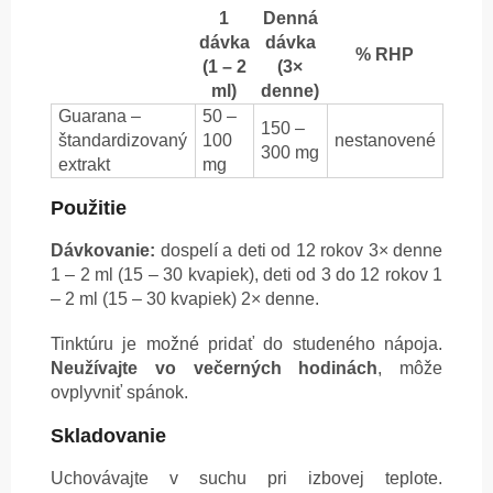
1
Denná
dávka
dávka
% RHP
(1 – 2
(3×
ml)
denne)
Guarana –
50 –
150 –
štandardizovaný
100
nestanovené
300 mg
extrakt
mg
Použitie
Dávkovanie:
dospelí a deti od 12 rokov 3× denne
1 – 2 ml (15 – 30 kvapiek), deti od 3 do 12 rokov 1
– 2 ml (15 – 30 kvapiek) 2× denne.
Tinktúru je možné pridať do studeného nápoja.
Neužívajte vo večerných hodinách
, môže
ovplyvniť spánok.
Skladovanie
Uchovávajte v suchu pri izbovej teplote.