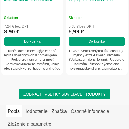
Skladom
Skladom
7,24 € bez DPH
5,03 € bez DPH
8,90 €
5,99 €
Do košíka
Do košíka
Klinčekovec korenistý je cenená
Divozel veľkokvetý tinktúra obsahuje
bylina s vysokým obsahom eugenolu.
bylinný extrakt z kvetu divozela
Podporuje normálnu činnosť
(Verbascum densiflorum). Podporuje
kardiovaskulárneho systému, krvný
normálnu činnosť dýchacieho
obeh a prekrvenie, trávenie a chuť do
systému, stav slizníc a prirodzenú...
jedla....
ZOBRAZIŤ VŠETKY SÚVISIACE PRODUKTY
Popis
Hodnotenie
Značka
Ostatné informácie
Zloženie a parametre