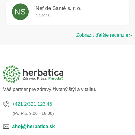
Nef de Santé s. r. o.
NS
Hodnotenie obchodu je 5 z 5 hviezdičiek.
3.8.2026
Zobraziť ďalšie recenzie
Z
á
p
ä
t
i
e
Váš partner pre zdravý životný štýl a vitalitu.
+421 2/321 123 45
ahoj@herbatica.sk