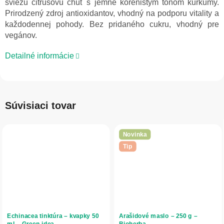
sviežu citrusovú chuť s jemne korenistým tónom kurkumy.
Prirodzený zdroj antioxidantov, vhodný na podporu vitality a
každodennej pohody. Bez pridaného cukru, vhodný pre
vegánov.
Detailné informácie
Súvisiaci tovar
Novinka
Tip
Echinacea tinktúra – kvapky 50
Arašidové maslo – 250 g –
ml – Green idea
Bioherba