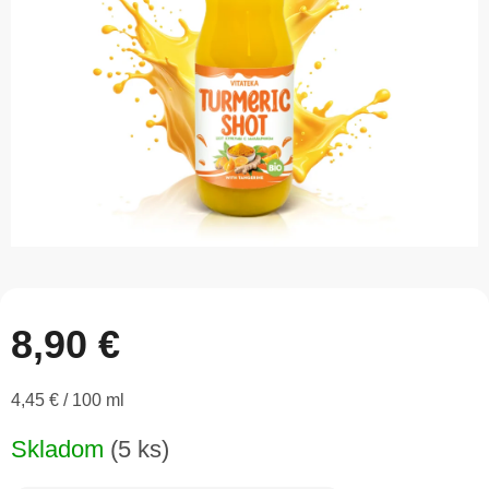
5
hviezdičiek.
8,90 €
Jednotková
4,45 € / 100 ml
cena:
Skladom
(5 ks)