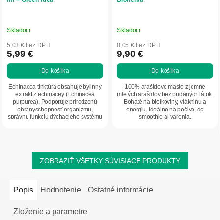
Skladom
Skladom
5,03 € bez DPH
8,05 € bez DPH
5,99 €
9,90 €
Do košíka
Do košíka
Echinacea tinktúra obsahuje bylinný
100% arašidové maslo z jemne
extrakt z echinacey (Echinacea
mletých arašidov bez pridaných látok.
purpurea). Podporuje prirodzenú
Bohaté na bielkoviny, vlákninu a
obranyschopnosť organizmu,
energiu. Ideálne na pečivo, do
správnu funkciu dýchacieho systému
smoothie aj varenia.
a močových...
ZOBRAZIŤ VŠETKY SÚVISIACE PRODUKTY
Popis
Hodnotenie
Ostatné informácie
Zloženie a parametre