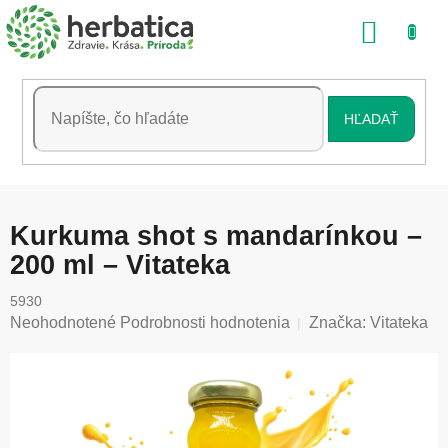
Prejsť
NÁKU
na
obsah
KOŠÍK
HĽADAŤ
Kurkuma shot s mandarínkou –
200 ml – Vitateka
5930
Priemerné
Neohodnotené
Podrobnosti hodnotenia
Značka:
Vitateka
hodnotenie
produktu
je
0,0
z