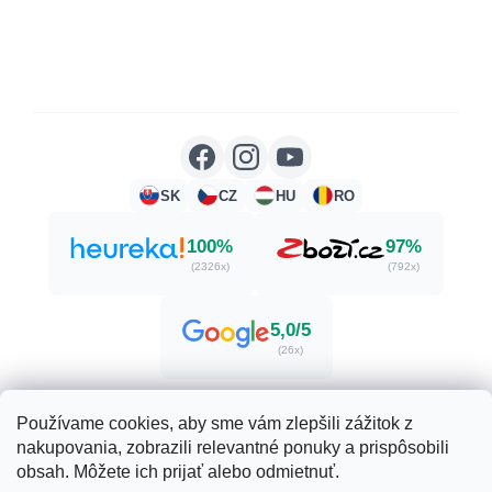
SK
CZ
HU
RO
100%
97%
(2326x)
(792x)
5,0/5
(26x)
Používame cookies, aby sme vám zlepšili zážitok z
nakupovania, zobrazili relevantné ponuky a prispôsobili
Vytvoril Shoptet
obsah. Môžete ich prijať alebo odmietnuť.