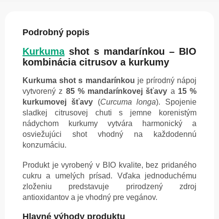
Podrobný popis
Kurkuma
shot s mandarínkou – BIO
kombinácia citrusov a kurkumy
Kurkuma shot s mandarínkou
je prírodný nápoj
vytvorený z
85 % mandarínkovej šťavy
a
15 %
kurkumovej šťavy
(
Curcuma longa
). Spojenie
sladkej citrusovej chuti s jemne korenistým
nádychom kurkumy vytvára harmonický a
osviežujúci shot vhodný na každodennú
konzumáciu.
Produkt je vyrobený v BIO kvalite, bez pridaného
cukru a umelých prísad. Vďaka jednoduchému
zloženiu predstavuje prirodzený zdroj
antioxidantov a je vhodný pre vegánov.
Hlavné výhody produktu