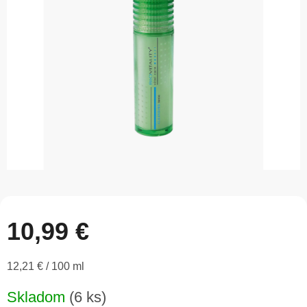
5
hviezdičiek.
10,99 €
Jednotková
12,21 € / 100 ml
cena:
Skladom
(6 ks)