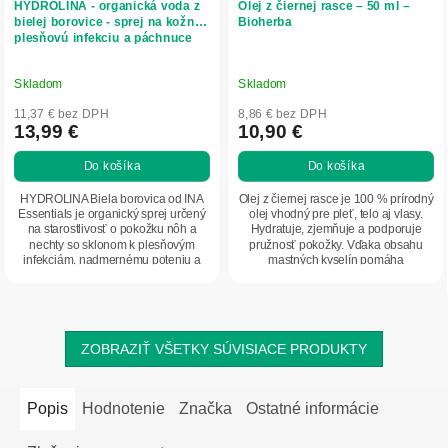
HYDROLINA - organická voda z
Olej z čiernej rasce – 50 ml –
bielej borovice - sprej na kožnú
Bioherba
plesňovú infekciu a páchnuce
nohy - 150 ml - INA Essentials
Skladom
Skladom
11,37 € bez DPH
8,86 € bez DPH
13,99 €
10,90 €
Do košíka
Do košíka
HYDROLINA Biela borovica od INA
Olej z čiernej rasce je 100 % prírodný
Essentials je organický sprej určený
olej vhodný pre pleť, telo aj vlasy.
na starostlivosť o pokožku nôh a
Hydratuje, zjemňuje a podporuje
nechty so sklonom k plesňovým
pružnosť pokožky. Vďaka obsahu
infekciám, nadmernému poteniu a
mastných kyselín pomáha
nepríjemnému...
udržiavať...
ZOBRAZIŤ VŠETKY SÚVISIACE PRODUKTY
Popis
Hodnotenie
Značka
Ostatné informácie