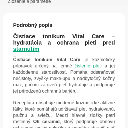
Zloženie a parametre
Podrobný popis
Čistiace tonikum Vital Care –
hydratácia a ochrana pleti pred
starnutím
Čistiace tonikum Vital Care
je kozmetický
prípravok určený na jemné
čistenie pleti
a jej
každodennú starostlivosť. Pomáha odstraňovať
nečistoty, zvyšky make-upu a nadbytočný kožný
maz, pričom zároveň pleť hydratuje a podporuje
jej prirodzenú ochrannú bariéru.
Receptúra obsahuje moderné kozmetické aktívne
látky, ktoré pomáhajú udržiavať pleť hydratovanú,
pružnú a sviežu. Medzi hlavné zložky patrí
rastlinný
Ω6 ceramid
, ktorý podporuje obnovu
ochrannej vrstvy pokožky a pomáha chrániť pleť