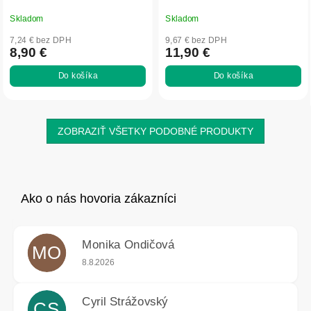
Skladom
Skladom
7,24 € bez DPH
9,67 € bez DPH
8,90 €
11,90 €
Do košíka
Do košíka
ZOBRAZIŤ VŠETKY PODOBNÉ PRODUKTY
Monika Ondičová
MO
Hodnotenie obchodu je 5 z 5 hviezdičiek.
8.8.2026
Cyril Strážovský
CS