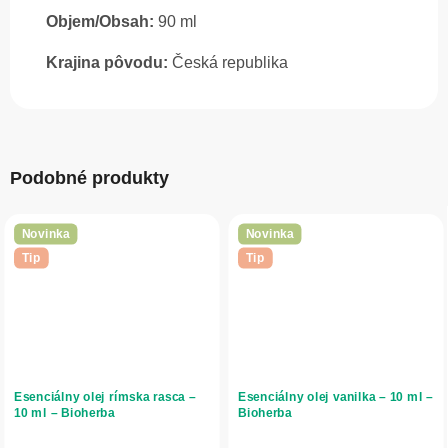
Objem/Obsah:
90 ml
Krajina pôvodu:
Česká republika
Podobné produkty
Novinka
Novinka
Tip
Tip
Esenciálny olej rímska rasca –
Esenciálny olej vanilka – 10 ml –
10 ml – Bioherba
Bioherba