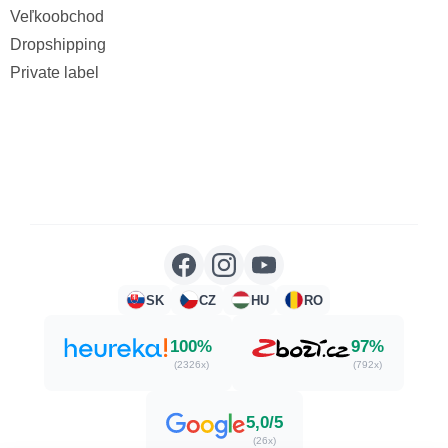
Veľkoobchod
Dropshipping
Private label
SK
CZ
HU
RO
100%
97%
(2326x)
(792x)
5,0/5
(26x)