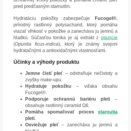
pred predčasným starnutím.
Hydratáciu pokožky zabezpečuje
Fucogel®
,
prírodný rastlinný polysacharid, ktorý pomáha
viazať vlhkosť v pokožke a zanecháva ju jemnú a
hladkú. Súčasťou tonika je aj extrakt z
opuncie
(
Opuntia ficus-indica
), ktorý je známy svojimi
hydratačnými a antioxidačnými vlastnosťami.
Účinky a výhody produktu
Jemne čistí pleť
– odstraňuje nečistoty a
zvyšky make-upu.
Hydratuje pokožku
– vďaka obsahu
Fucogel®.
Podporuje ochrannú bariéru pleti
–
obsahuje rastlinný ceramid Ω6.
Pomáha spomaľovať proces
starnutia
pleti
.
Osviežuje pleť
– zanecháva ju jemnú a