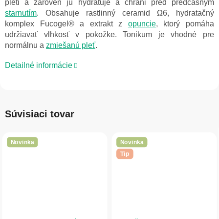
pleti a zároveň ju hydratuje a chráni pred predčasným
starnutím
. Obsahuje rastlinný ceramid Ω6, hydratačný
komplex Fucogel® a extrakt z
opuncie
, ktorý pomáha
udržiavať vlhkosť v pokožke. Tonikum je vhodné pre
normálnu a
zmiešanú pleť
.
Detailné informácie
Súvisiaci tovar
Novinka
Novinka
Tip