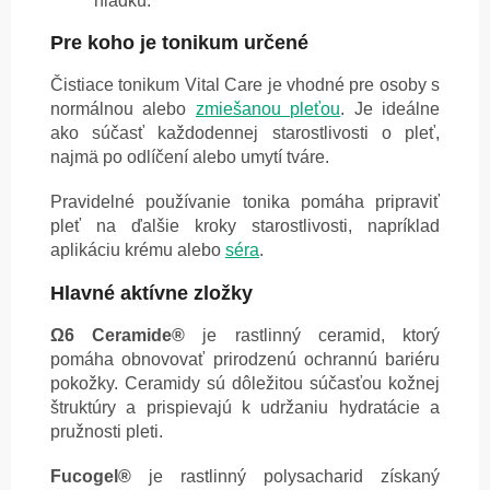
hladkú.
Pre koho je tonikum určené
Čistiace tonikum Vital Care je vhodné pre osoby s
normálnou alebo
zmiešanou pleťou
. Je ideálne
ako súčasť každodennej starostlivosti o pleť,
najmä po odlíčení alebo umytí tváre.
Pravidelné používanie tonika pomáha pripraviť
pleť na ďalšie kroky starostlivosti, napríklad
aplikáciu krému alebo
séra
.
Hlavné aktívne zložky
Ω6 Ceramide®
je rastlinný ceramid, ktorý
pomáha obnovovať prirodzenú ochrannú bariéru
pokožky. Ceramidy sú dôležitou súčasťou kožnej
štruktúry a prispievajú k udržaniu hydratácie a
pružnosti pleti.
Fucogel®
je rastlinný polysacharid získaný