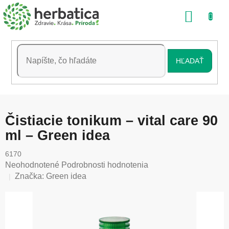
Prejsť
NÁKU
na
obsah
KOŠÍK
HĽADAŤ
Čistiacie tonikum – vital care 90
ml – Green idea
6170
Priemerné
Neohodnotené
Podrobnosti hodnotenia
hodnotenie
Značka:
Green idea
produktu
je
0,0
z