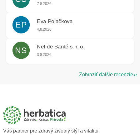
Hodnotenie obchodu je 5 z 5 hviezdičiek.
7.8.2026
Eva Polačkova
EP
Hodnotenie obchodu je 5 z 5 hviezdičiek.
4.8.2026
Nef de Santé s. r. o.
NS
Hodnotenie obchodu je 5 z 5 hviezdičiek.
3.8.2026
Zobraziť ďalšie recenzie
Z
á
p
ä
t
i
e
Váš partner pre zdravý životný štýl a vitalitu.