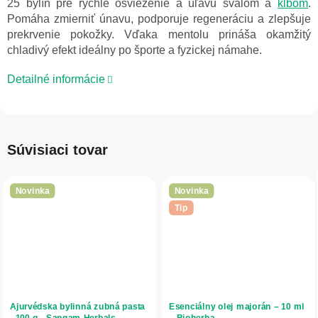
25 bylín pre rýchle osvieženie a úľavu svalom a
kĺbom
.
Pomáha zmierniť únavu, podporuje regeneráciu a zlepšuje
prekrvenie pokožky. Vďaka mentolu prináša okamžitý
chladivý efekt ideálny po športe a fyzickej námahe.
Detailné informácie
Súvisiaci tovar
Novinka
Novinka
Tip
Ajurvédska bylinná zubná pasta
Esenciálny olej majorán – 10 ml
- 100 g - Sangam Herbals
– Bioherba