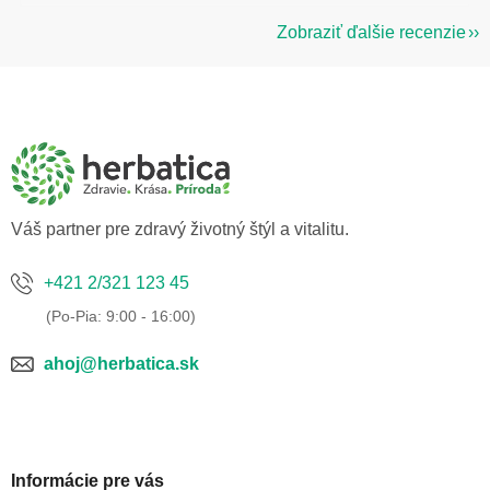
Zobraziť ďalšie recenzie
Z
á
p
ä
t
i
e
Váš partner pre zdravý životný štýl a vitalitu.
+421 2/321 123 45
ahoj@herbatica.sk
Informácie pre vás