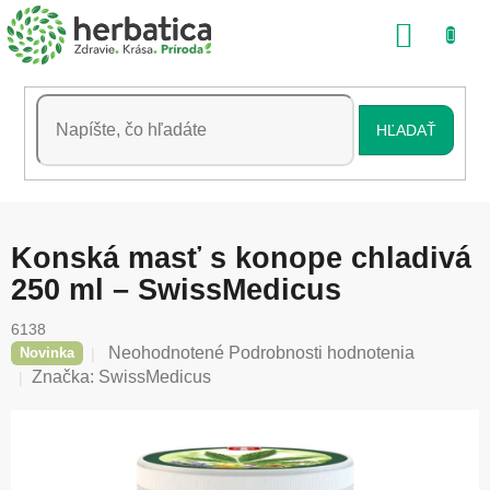
Prejsť
NÁKU
na
obsah
KOŠÍK
HĽADAŤ
Konská masť s konope chladivá
250 ml – SwissMedicus
6138
Priemerné
Neohodnotené
Podrobnosti hodnotenia
Novinka
hodnotenie
Značka:
SwissMedicus
produktu
je
0,0
z