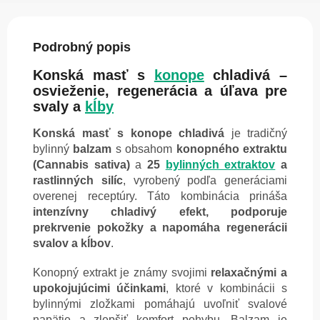
Podrobný popis
Konská masť s
konope
chladivá –
osvieženie, regenerácia a úľava pre
svaly a
kĺby
Konská masť s konope chladivá
je tradičný
bylinný
balzam
s obsahom
konopného extraktu
(Cannabis sativa)
a
25
bylinných extraktov
a
rastlinných silíc
, vyrobený podľa generáciami
overenej receptúry. Táto kombinácia prináša
intenzívny chladivý efekt, podporuje
prekrvenie pokožky a napomáha regenerácii
svalov a kĺbov
.
Konopný extrakt je známy svojimi
relaxačnými a
upokojujúcimi účinkami
, ktoré v kombinácii s
bylinnými zložkami pomáhajú uvoľniť svalové
napätie a zlepšiť komfort pohybu. Balzam je