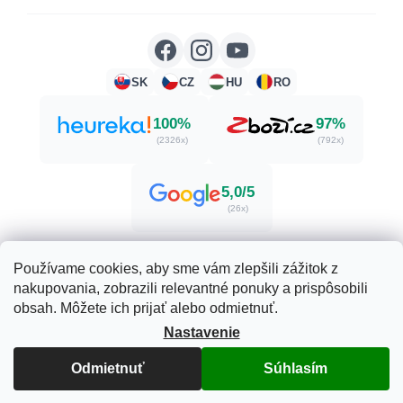
SK
CZ
HU
RO
100%
97%
(2326x)
(792x)
5,0/5
(26x)
Používame cookies, aby sme vám zlepšili zážitok z
nakupovania, zobrazili relevantné ponuky a prispôsobili
Vytvoril Shoptet
obsah. Môžete ich prijať alebo odmietnuť.
Nastavenie
Copyright 2026
Herbatica.sk
. Všetky práva vyhradené.
Odmietnuť
Súhlasím
Upraviť nastavenie cookies