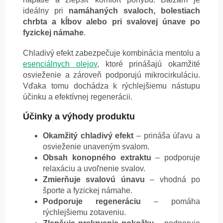
ideálny pri
namáhaných svaloch, bolestiach
chrbta a kĺbov alebo pri svalovej únave po
fyzickej námahe
.
Chladivý efekt zabezpečuje kombinácia mentolu a
esenciálnych olejov
, ktoré prinášajú okamžité
osvieženie a zároveň podporujú mikrocirkuláciu.
Vďaka tomu dochádza k rýchlejšiemu nástupu
účinku a efektívnej regenerácii.
Účinky a výhody produktu
Okamžitý chladivý efekt
– prináša úľavu a
osvieženie unaveným svalom.
Obsah konopného extraktu
– podporuje
relaxáciu a uvoľnenie svalov.
Zmierňuje svalovú únavu
– vhodná po
športe a fyzickej námahe.
Podporuje regeneráciu
– pomáha
rýchlejšiemu zotaveniu.