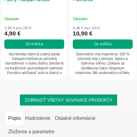
Skladom
Skladom
3,98 € bez DPH
8,86 € bez DPH
4,90 €
10,90 €
Do košíka
Do košíka
Ajurvédska bylinná zubná pasta
Esenciálny olej majorán je 100 %
Sangam Herbals je prírodná
prírodný olej s jemnou, teplou a
starostlivosť o ústnu dutinu založená
bylinnou vôňou. Získava sa
na tradičných ajurvédskych bylinách.
destiláciou listov Origanum
Pomáha udržiavať zuby a ďasná v
majorana. Má upokojujúce účinky,
dobrej...
pomáha uvoľniť napätie...
ZOBRAZIŤ VŠETKY SÚVISIACE PRODUKTY
Popis
Hodnotenie
Ostatné informácie
Zloženie a parametre