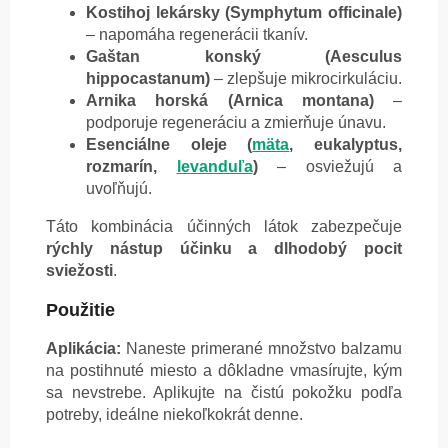
Kostihoj lekársky (Symphytum officinale)
– napomáha regenerácii tkanív.
Gaštan konský (Aesculus
hippocastanum)
– zlepšuje mikrocirkuláciu.
Arnika horská (Arnica montana)
–
podporuje regeneráciu a zmierňuje únavu.
Esenciálne oleje (
mäta
, eukalyptus,
rozmarín,
levanduľa
)
– osviežujú a
uvoľňujú.
Táto kombinácia účinných látok zabezpečuje
rýchly nástup účinku a dlhodobý pocit
sviežosti
.
Použitie
Aplikácia:
Naneste primerané množstvo balzamu
na postihnuté miesto a dôkladne vmasírujte, kým
sa nevstrebe. Aplikujte na čistú pokožku podľa
potreby, ideálne niekoľkokrát denne.