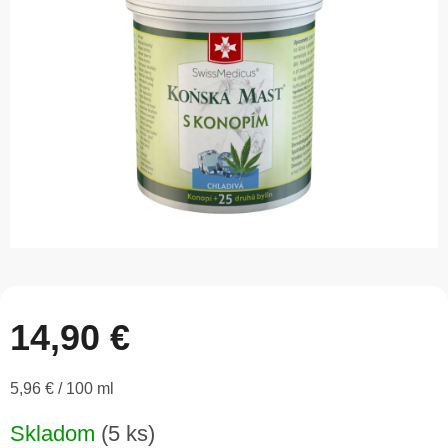
5
hviezdičiek.
14,90 €
Jednotková
5,96 € / 100 ml
cena:
Skladom
(5 ks)