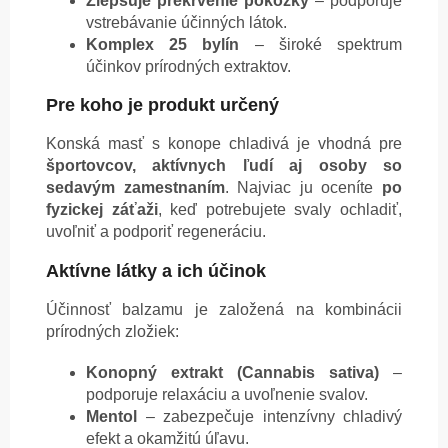
Zlepšuje prekrvenie pokožky
– podporuje
vstrebávanie účinných látok.
Komplex 25 bylín
– široké spektrum
účinkov prírodných extraktov.
Pre koho je produkt určený
Konská masť s konope chladivá je vhodná pre
športovcov, aktívnych ľudí aj osoby so
sedavým zamestnaním
. Najviac ju oceníte
po
fyzickej záťaži
, keď potrebujete svaly ochladiť,
uvoľniť a podporiť regeneráciu.
Aktívne látky a ich účinok
Účinnosť balzamu je založená na kombinácii
prírodných zložiek:
Konopný extrakt (Cannabis sativa)
–
podporuje relaxáciu a uvoľnenie svalov.
Mentol
– zabezpečuje intenzívny chladivý
efekt a okamžitú úľavu.