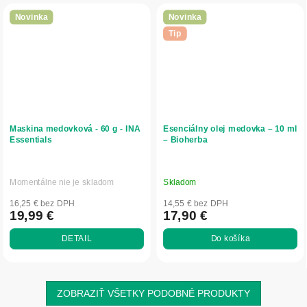
Novinka
Novinka
Tip
Maskina medovková - 60 g - INA
Esenciálny olej medovka – 10 ml
Essentials
– Bioherba
Momentálne nie je skladom
Skladom
16,25 € bez DPH
14,55 € bez DPH
19,99 €
17,90 €
DETAIL
Do košíka
ZOBRAZIŤ VŠETKY PODOBNÉ PRODUKTY