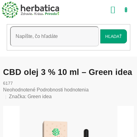
Prejsť
NÁKU
na
obsah
KOŠÍK
HĽADAŤ
CBD olej 3 % 10 ml – Green idea
6177
Priemerné
Neohodnotené
Podrobnosti hodnotenia
hodnotenie
Značka:
Green idea
produktu
je
0,0
z
5
hviezdičiek.