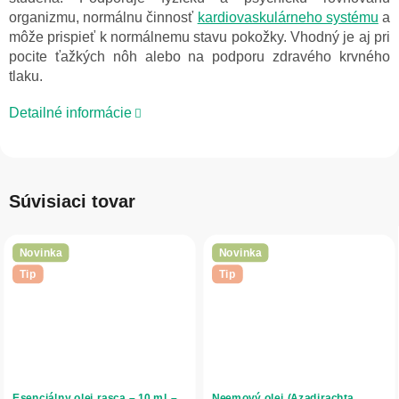
organizmu, normálnu činnosť
kardiovaskulárneho systému
a
môže prispieť k normálnemu stavu pokožky. Vhodný je aj pri
pocite ťažkých nôh alebo na podporu zdravého krvného
tlaku.
Detailné informácie
Súvisiaci tovar
Novinka
Novinka
Tip
Tip
Esenciálny olej rasca – 10 ml –
Neemový olej (Azadirachta