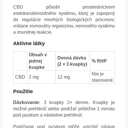
CBD pôsobí prostredníctvom
endokanabinoidného systému, ktorý je zapojený
do regulácie mnohých biologických procesov,
vrátane rovnováhy organizmu, nervového systému
a imunitnej reakcie.
Aktívne látky
Obsah v
Denná dávka
jednej
% RHP
(2 × 3 kvapky)
kvapke
Nie je
CBD
2 mg
12 mg
stanovené
Použitie
Dávkovanie:
3 kvapky 2× denne. Kvapky je
možné prehltnúť alebo podržať približne 1 minútu
pod jazykom a následne prehltnúť.
Podržanie pod jazykom môže urýchliť nástup