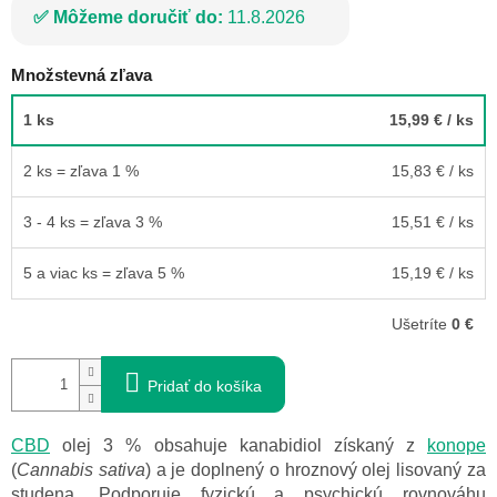
Môžeme doručiť do:
11.8.2026
Množstevná zľava
1 ks
15,99 €
/ ks
2 ks = zľava 1 %
15,83 €
/ ks
3 - 4 ks = zľava 3 %
15,51 €
/ ks
5 a viac ks = zľava 5 %
15,19 €
/ ks
Ušetríte
0 €
Pridať do košíka
CBD
olej 3 % obsahuje kanabidiol získaný z
konope
(
Cannabis sativa
) a je doplnený o hroznový olej lisovaný za
studena. Podporuje fyzickú a psychickú rovnováhu