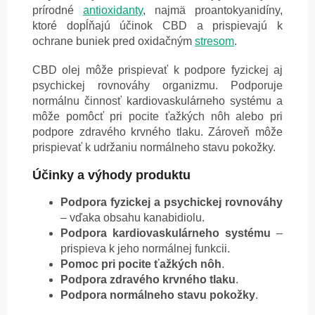
prírodné
antioxidanty
, najmä proantokyanidíny,
ktoré dopĺňajú účinok CBD a prispievajú k
ochrane buniek pred oxidačným
stresom
.
CBD olej môže prispievať k podpore fyzickej aj
psychickej rovnováhy organizmu. Podporuje
normálnu činnosť kardiovaskulárneho systému a
môže pomôcť pri pocite ťažkých nôh alebo pri
podpore zdravého krvného tlaku. Zároveň môže
prispievať k udržaniu normálneho stavu pokožky.
Účinky a výhody produktu
Podpora fyzickej a psychickej rovnováhy
– vďaka obsahu kanabidiolu.
Podpora kardiovaskulárneho systému
–
prispieva k jeho normálnej funkcii.
Pomoc pri pocite ťažkých nôh
.
Podpora zdravého krvného tlaku
.
Podpora normálneho stavu pokožky
.