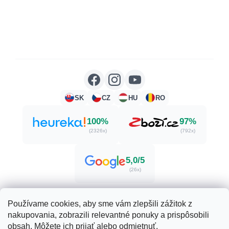
SK
CZ
HU
RO
100%
97%
(2326x)
(792x)
5,0/5
(26x)
Používame cookies, aby sme vám zlepšili zážitok z
nakupovania, zobrazili relevantné ponuky a prispôsobili
Vytvoril Shoptet
obsah. Môžete ich prijať alebo odmietnuť.