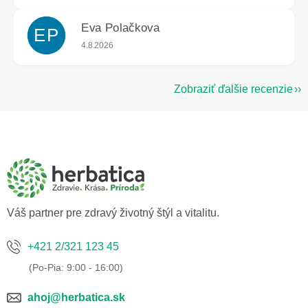
Eva Polačkova
EP
Hodnotenie obchodu je 5 z 5 hviezdičiek.
4.8.2026
Zobraziť ďalšie recenzie
Z
á
p
ä
t
i
e
Váš partner pre zdravý životný štýl a vitalitu.
+421 2/321 123 45
ahoj@herbatica.sk