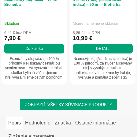
Bioherba
indica) – 50 ml – Bioherba
Skladom
Momentálne nie je skladom
6,42 € bez DPH
8,86 € bez DPH
7,90 €
10,90 €
Do košíka
DETAIL
Esenciálny olej rasca je 100 %
Neemový olej (Azadirachta indica) je
prírodný olej získaný destiláciou
100 % prírodný, za studena lisovaný
semien rasce. Má výraznú korenistú,
olej s vysokým obsahom
sladko-bylinnú vôňu s jemne
antioxidantov. Intenzívne hydratuje,
hrejivým a mierne ostrým podtónom.
vyživuje a pomáha zlepšiť stav
Vhodný pre...
suchej aj...
ZOBRAZIŤ VŠETKY SÚVISIACE PRODUKTY
Popis
Hodnotenie
Značka
Ostatné informácie
Zloženie a parametre