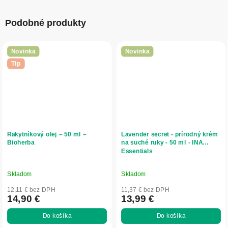
Podobné produkty
Novinka
Novinka
Tip
Rakytníkový olej – 50 ml –
Lavender secret - prírodný krém
Bioherba
na suché ruky - 50 ml - INA
Essentials
Skladom
Skladom
12,11 € bez DPH
11,37 € bez DPH
14,90 €
13,99 €
Do košíka
Do košíka