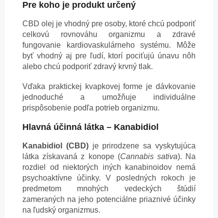
Pre koho je produkt určený
CBD olej je vhodný pre osoby, ktoré chcú podporiť
celkovú rovnováhu organizmu a zdravé
fungovanie kardiovaskulárneho systému. Môže
byť vhodný aj pre ľudí, ktorí pociťujú únavu nôh
alebo chcú podporiť zdravý krvný tlak.
Vďaka praktickej kvapkovej forme je dávkovanie
jednoduché a umožňuje individuálne
prispôsobenie podľa potrieb organizmu.
Hlavná účinná látka – Kanabidiol
Kanabidiol (CBD)
je prirodzene sa vyskytujúca
látka získavaná z konope (
Cannabis sativa
). Na
rozdiel od niektorých iných kanabinoidov nemá
psychoaktívne účinky. V posledných rokoch je
predmetom mnohých vedeckých štúdií
zameraných na jeho potenciálne priaznivé účinky
na ľudský organizmus.