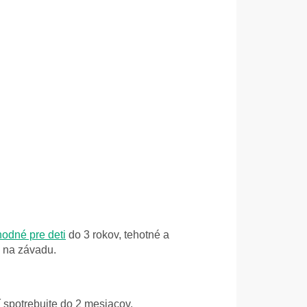
hodné pre deti
do 3 rokov, tehotné a
e na závadu.
 spotrebujte do 2 mesiacov.