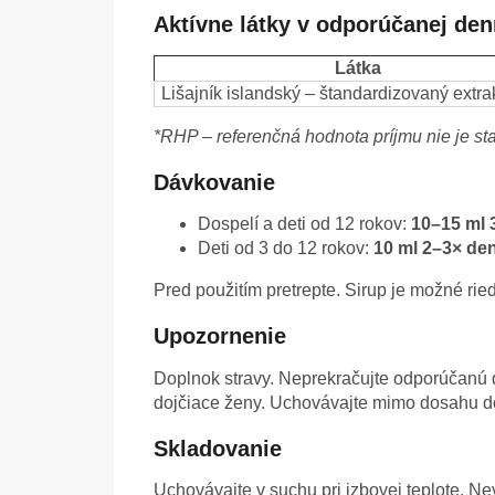
Aktívne látky v odporúčanej den
Látka
Lišajník islandský – štandardizovaný extrak
*RHP – referenčná hodnota príjmu nie je s
Dávkovanie
Dospelí a deti od 12 rokov:
10–15 ml 
Deti od 3 do 12 rokov:
10 ml 2–3× de
Pred použitím pretrepte. Sirup je možné rie
Upozornenie
Doplnok stravy. Neprekračujte odporúčanú 
dojčiace ženy. Uchovávajte mimo dosahu de
Skladovanie
Uchovávajte v suchu pri izbovej teplote. N