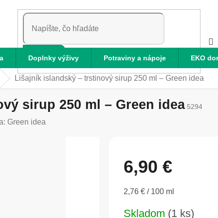
HĽADAŤ
a
Doplnky výživy
Potraviny a nápoje
EKO do
Lišajník islandský – trstinový sirup 250 ml – Green idea
nový sirup 250 ml – Green idea
5294
a:
Green idea
6,90 €
Jednotková
2,76 € / 100 ml
cena:
Skladom
(1 ks)