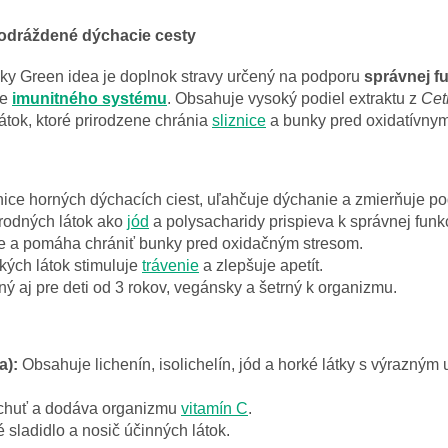
odráždené dýchacie cesty
ky Green idea je doplnok stravy určený na podporu
správnej f
ie
imunitného systému
. Obsahuje vysoký podiel extraktu z
Cet
átok, ktoré prirodzene chránia
sliznice
a bunky pred oxidatívny
ice horných dýchacích ciest, uľahčuje dýchanie a zmierňuje po
rodných látok ako
jód
a polysacharidy prispieva k správnej funk
e a pomáha chrániť bunky pred oxidačným stresom.
ých látok stimuluje
trávenie
a zlepšuje apetít.
 aj pre deti od 3 rokov, vegánsky a šetrný k organizmu.
a):
Obsahuje lichenín, isolichelín, jód a horké látky s výrazný
chuť a dodáva organizmu
vitamín C
.
 sladidlo a nosič účinných látok.