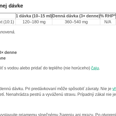
nej dávke
1 dávka (10–15 ml)
Denná dávka (3× denne)
% RHP*
t (10:1)
120–180 mg
360–540 mg
N/A
tanovená.
3× denne
nne
diť s vodou alebo pridať do teplého (nie horúceho)
čaju
.
dennú dávku. Pri predávkovaní môže spôsobiť závraty. Nie je
v
tí. Nenahrádza pestrú a vyváženú stravu. Prípadný zákal nie j
evystavujte priamemu slnečnému žiareniu ani mrazu. Po otvorení