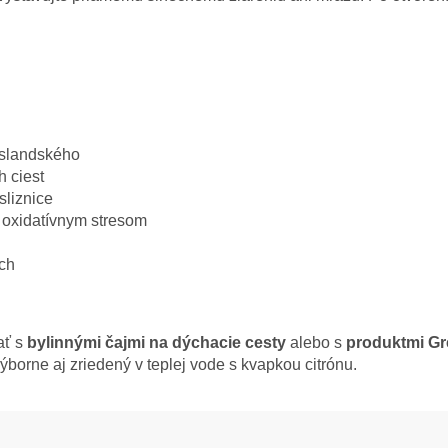
 islandského
 ciest
sliznice
d oxidatívnym stresom
ých
ať s
bylinnými čajmi na dýchacie cesty
alebo s
produktmi Gr
 výborne aj zriedený v teplej vode s kvapkou citrónu.