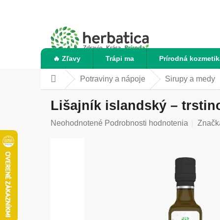
Prejsť
na
obsah
🔥 Zľavy
Trápi ma
Prírodná kozmetik
Potraviny a nápoje
Sirupy a medy
Domov
Lišajník islandský – trsti
Priemerné
Neohodnotené
Podrobnosti hodnotenia
Značk
hodnotenie
produktu
je
0,0
z
5
hviezdičiek.