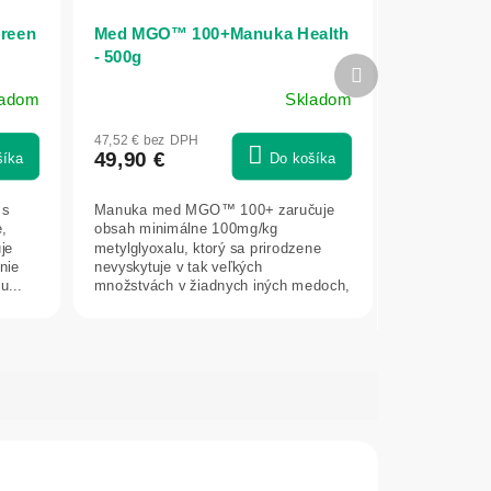
Green
Med MGO™ 100+Manuka Health
- 500g
Ďalší
produkt
ladom
Skladom
47,52 € bez DPH
49,90 €
šíka
Do košíka
 s
Manuka med MGO™ 100+ zaručuje
e,
obsah minimálne 100mg/kg
je
metylglyoxalu, ktorý sa prirodzene
nie
nevyskytuje v tak veľkých
u...
množstvách v žiadnych iných medoch,
ani potravinách na svete....