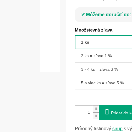
Môžeme doručiť do:
Množstevná zľava
1 ks
2 ks = zľava 1 %
3 - 4 ks = zľava 3 %
5 a viac ks = zľava 5 %
Pridať do k
Prírodný trstinový
sirup
s vý