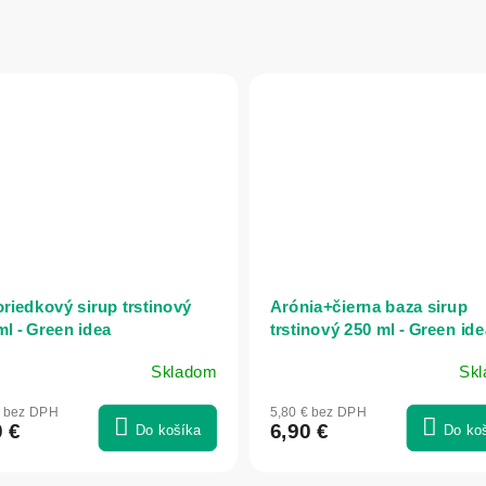
riedkový sirup trstinový
Arónia+čierna baza sirup
ml - Green idea
trstinový 250 ml - Green id
Skladom
Sk
€ bez DPH
5,80 € bez DPH
0 €
6,90 €
Do košíka
Do ko