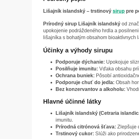
Lišajník islandský – trstinový
sirup
pre p
Prírodný sirup Lišajník islandský
od znač
upokojenie podráždeného hrdla a posilnen
lišajníka s bohatým obsahom bioaktívnych l
Účinky a výhody sirupu
Podporuje dýchanie:
Upokojuje slizn
Posilňuje imunitu:
Vďaka obsahu prí
Ochrana buniek:
Pôsobí antioxidačn
Podporuje chuť do jedla:
Obsah hork
Bez konzervantov a alkoholu:
Vhodný
Hlavné účinné látky
Lišajník islandský (Cetraria islandic
imunitu.
Prírodná citrónová šťava:
Zlepšuje 
Trstinový cukor:
Slúži ako prirodzené