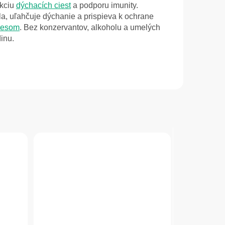
nkciu
dýchacích ciest
a podporu imunity.
a, uľahčuje dýchanie a prispieva k ochrane
resom
. Bez konzervantov, alkoholu a umelých
dinu.