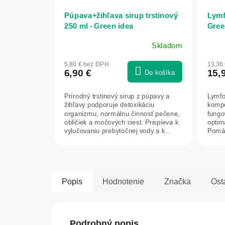
Púpava+žihľava sirup trstinový
Lymf
250 ml - Green idea
Gree
Skladom
5,80 € bez DPH
13,36
6,90 €
15,
Do košíka
Prírodný trstinový sirup z púpavy a
Lymfo
žihľavy podporuje detoxikáciu
kompo
organizmu, normálnu činnosť pečene,
fungo
obličiek a močových ciest. Prispieva k
optim
vylučovaniu prebytočnej vody a k...
Pomáh
podpo
Popis
Hodnotenie
Značka
Ost
Podrobný popis