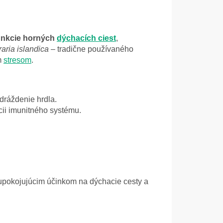
unkcie horných
dýchacích ciest
,
raria islandica
– tradične používaného
m
stresom
.
dráždenie hrdla.
cii imunitného systému.
m upokojujúcim účinkom na dýchacie cesty a