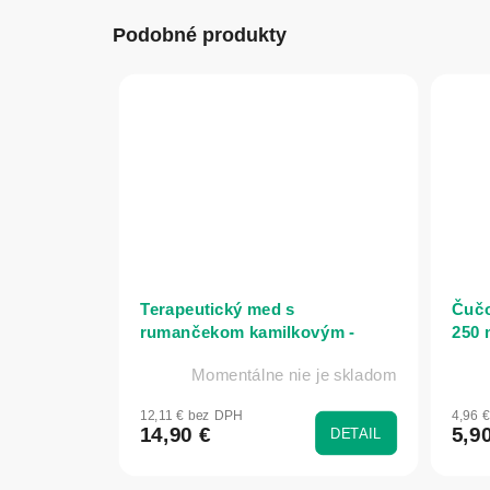
Podobné produkty
Terapeutický med s
Čučo
rumančekom kamilkovým -
250 
220g - Naturmeda
Momentálne nie je skladom
12,11 € bez DPH
4,96 
14,90 €
5,9
DETAIL