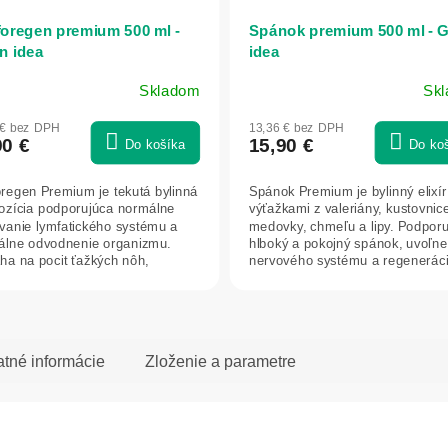
oregen premium 500 ml -
Spánok premium 500 ml - 
n idea
idea
Skladom
Sk
 € bez DPH
13,36 € bez DPH
90 €
15,90 €
Do košíka
Do ko
regen Premium je tekutá bylinná
Spánok Premium je bylinný elixír
zícia podporujúca normálne
výťažkami z valeriány, kustovnic
vanie lymfatického systému a
medovky, chmeľu a lipy. Podporu
álne odvodnenie organizmu.
hlboký a pokojný spánok, uvoľne
a na pocit ťažkých nôh,
nervového systému a regeneráci
ruje...
atné informácie
Zloženie a parametre