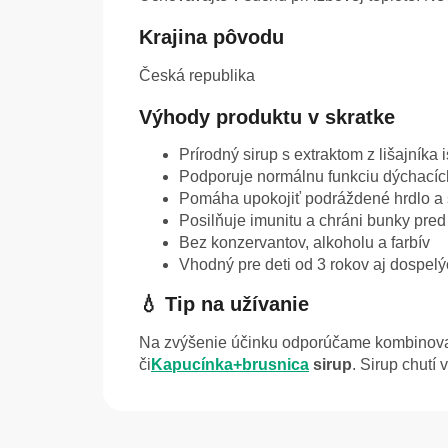
Krajina pôvodu
Česká republika
Výhody produktu v skratke
Prírodný sirup s extraktom z lišajníka
Podporuje normálnu funkciu dýchacích
Pomáha upokojiť podráždené hrdlo a 
Posilňuje imunitu a chráni bunky pre
Bez konzervantov, alkoholu a farbív
Vhodný pre deti od 3 rokov aj dospel
💧 Tip na užívanie
Na zvýšenie účinku odporúčame kombinov
či
Kapucínka+
brusnica
sirup
. Sirup chutí