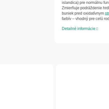
islandica) pre normálnu fu
Zmierňuje podráždenie hrdl
buniek pred oxidatívnym
st
farbív – vhodný pre celú ro
Detailné informácie