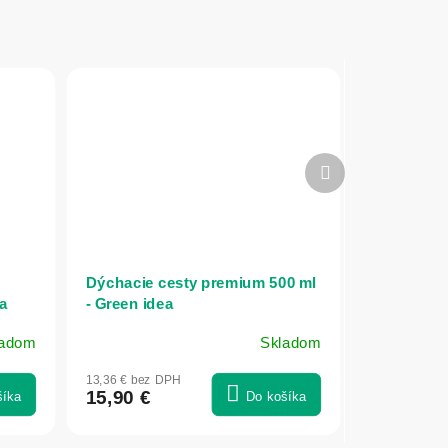
Ďalší
produkt
Dýchacie cesty premium 500 ml
ea
- Green idea
ladom
Skladom
13,36 € bez DPH
15,90 €
šíka
Do košíka