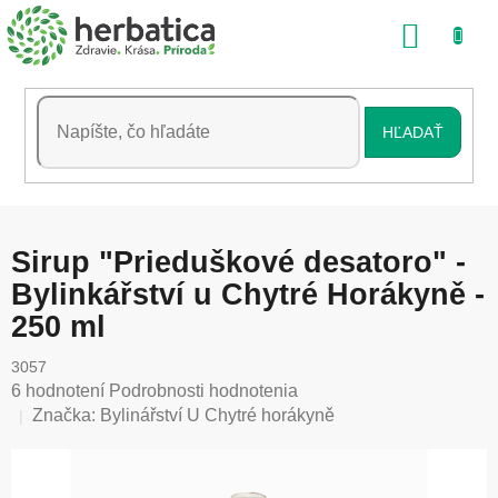
Prejsť
NÁKU
na
obsah
KOŠÍK
HĽADAŤ
Sirup "Prieduškové desatoro" -
Bylinkářství u Chytré Horákyně -
250 ml
3057
Priemerné
6 hodnotení
Podrobnosti hodnotenia
hodnotenie
Značka:
Bylinářství U Chytré horákyně
produktu
je
5,0