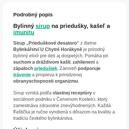
Podrobný popis
Bylinný
sirup
na priedušky, kašeľ a
imunitu
Sirup „Prieduškové desatoro“
z dielne
Bylinkářství U Chytré Horákyně
je prírodný
bylinný elixír pre deti aj dospelých. Pomáha pri
suchom a dráždivom kašli
,
zahlienení
a
zápaloch
priedušiek
. Zároveň
podporuje
trávenie
a prispieva k prirodzenej
obranyschopnosti organizmu
.
Sirup vzniká podľa
vlastnej receptúry
v
sociálnom podniku v Červenom Kostelci, ktorý
zamestnáva zdravotne znevýhodnených. Každá
fľaštička je ručne vyrobená s dôrazom na kvalitu a
tradíciu českého bylinkárstva.