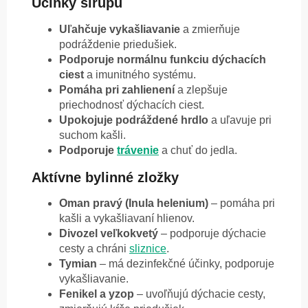
Účinky sirupu
Uľahčuje vykašliavanie
a zmierňuje
podráždenie priedušiek.
Podporuje normálnu funkciu dýchacích
ciest
a imunitného systému.
Pomáha pri zahlienení
a zlepšuje
priechodnosť dýchacích ciest.
Upokojuje podráždené hrdlo
a uľavuje pri
suchom kašli.
Podporuje
trávenie
a chuť do jedla.
Aktívne bylinné zložky
Oman pravý (Inula helenium)
– pomáha pri
kašli a vykašliavaní hlienov.
Divozel veľkokvetý
– podporuje dýchacie
cesty a chráni
sliznice
.
Tymian
– má dezinfekčné účinky, podporuje
vykašliavanie.
Fenikel a yzop
– uvoľňujú dýchacie cesty,