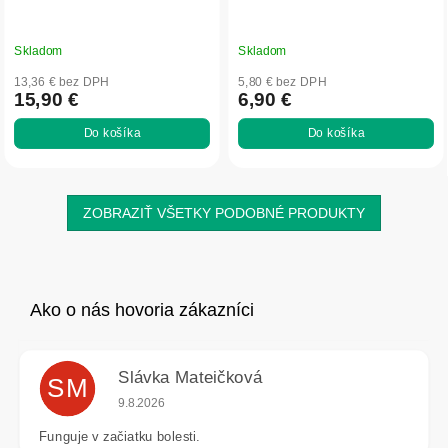
Skladom
Skladom
13,36 € bez DPH
5,80 € bez DPH
15,90 €
6,90 €
Do košíka
Do košíka
ZOBRAZIŤ VŠETKY PODOBNÉ PRODUKTY
Slávka Mateičková
SM
Hodnotenie obchodu je 5 z 5 hviezdičiek.
9.8.2026
Funguje v začiatku bolesti.