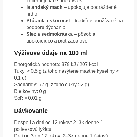
zmierňujú kŕče priedušiek.
Islandský mach
– upokojuje podráždené
hrdlo.
Pľúcnik a skorocel
– tradične používané na
podporu dýchania.
Slez a sedmokráska
– pôsobia
upokojujúco a protizápalovo.
Výživové údaje na 100 ml
Energetická hodnota: 878 kJ / 207 kcal
Tuky: < 0,5 g (z toho nasýtené mastné kyseliny <
0,1 g)
Sacharidy: 52 g (z toho cukry 52 g)
Bielkoviny: 0 g
Soľ: < 0,01 g
Dávkovanie
Dospelí a deti od 12 rokov: 2–3× denne 1
polievkovú lyžicu.
Deti od 3 do 12 rokov: 2–3× denne 1 čajovú