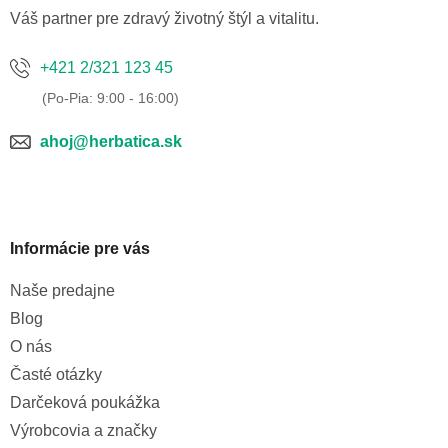
e
Váš partner pre zdravý životný štýl a vitalitu.
+421 2/321 123 45
ahoj@herbatica.sk
Informácie pre vás
Naše predajne
Blog
O nás
Časté otázky
Darčeková poukážka
Výrobcovia a značky