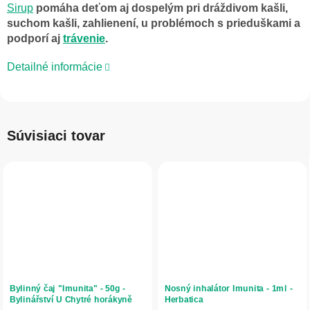
Sirup
pomáha deťom aj dospelým pri dráždivom kašli,
suchom kašli, zahlienení, u problémoch s prieduškami a
podporí aj
trávenie
.
Detailné informácie
Súvisiaci tovar
Bylinný čaj "Imunita" - 50g -
Nosný inhalátor Imunita - 1ml -
Bylinářství U Chytré horákyně
Herbatica