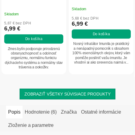
Skladom
Priemerné
Skladom
hodnotenie
5,68 € bez DPH
produktu
6,99 €
5,87 € bez DPH
6,99 €
je
Do košíka
5,0
Do košíka
z
Nosný inhalátor Imunita je praktický
5
a nenápadný pomocník s obsahom
Zmes bylín podporuje prirodzenú
100% esenciálnych olejov, ktorý vám
obranyschopnosť a odolnosť
hviezdičiek.
pomôže posilniť vašu imunitu. Je
organizmu, normálnu funkciu
vhodný aj ako prevencia najmä v...
dýchacieho systému a normálny stav
trávenia a pokožky.
ZOBRAZIŤ VŠETKY SÚVISIACE PRODUKTY
Popis
Hodnotenie (6)
Značka
Ostatné informácie
Zloženie a parametre