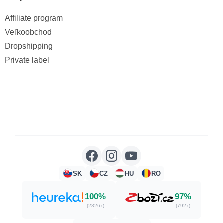
Affiliate program
Veľkoobchod
Dropshipping
Private label
SK
CZ
HU
RO
100%
97%
(2326x)
(792x)