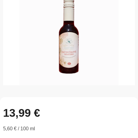
z
5
hviezdičiek.
13,99 €
Jednotková
5,60 € / 100 ml
cena: