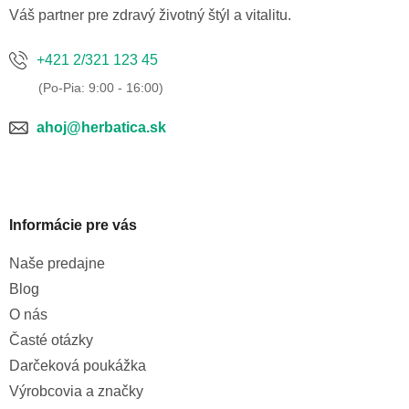
e
Váš partner pre zdravý životný štýl a vitalitu.
+421 2/321 123 45
ahoj@herbatica.sk
Informácie pre vás
Naše predajne
Blog
O nás
Časté otázky
Darčeková poukážka
Výrobcovia a značky