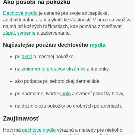
Ako pôsobí na pokožku
Dechtové mydlo
je cenené pre svoje antiseptické,
antibakteriálne a antimykotické vlastnosti. V praxi sa využíva
najmä pri kožných ťažkostiach, kde pomáha zmierňovať
zápal
,
svrbenie
a začervenanie.
Najčastejšie použitie dechtového
mydla
pri
akné
a mastnej pokožke,
na
zmiernenie prejavov ekzémov
a lupienky,
ako podpora pri seboroickej dermatitíde,
pri nadmernej tvorbe
lupín
a svrbení pokožky hlavy,
na dezinfekciu pokožky po drobných poraneniach.
Zaujímavosť
Hoci má
dechtové mydlo
výraznú a niekedy pre niekoho