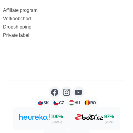
Affiliate program
Veľkoobchod
Dropshipping
Private label
SK
CZ
HU
RO
100%
97%
(2326x)
(792x)