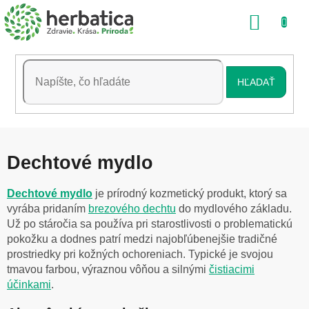
Prejsť
NÁKU
na
obsah
KOŠÍK
HĽADAŤ
Dechtové mydlo
Dechtové mydlo
je prírodný kozmetický produkt, ktorý sa
vyrába pridaním
brezového dechtu
do mydlového základu.
Už po stáročia sa používa pri starostlivosti o problematickú
pokožku a dodnes patrí medzi najobľúbenejšie tradičné
prostriedky pri kožných ochoreniach. Typické je svojou
tmavou farbou, výraznou vôňou a silnými
čistiacimi
účinkami
.