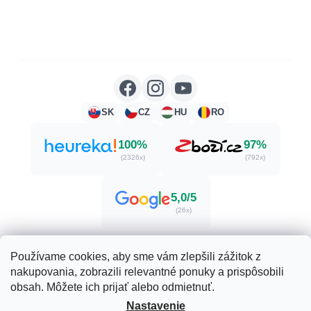
SK
CZ
HU
RO
100%
97%
(2326x)
(792x)
5,0/5
(26x)
Používame cookies, aby sme vám zlepšili zážitok z
nakupovania, zobrazili relevantné ponuky a prispôsobili
Vytvoril Shoptet
obsah. Môžete ich prijať alebo odmietnuť.
Nastavenie