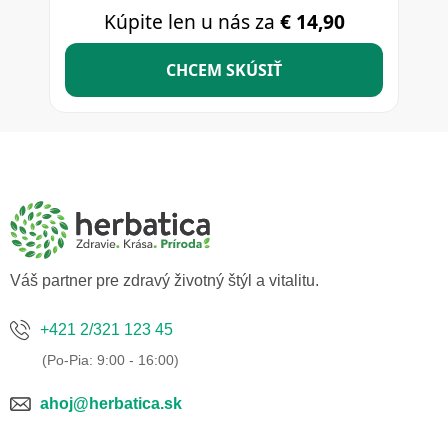
Z
á
p
ä
t
i
e
Váš partner pre zdravý životný štýl a vitalitu.
+421 2/321 123 45
ahoj@herbatica.sk