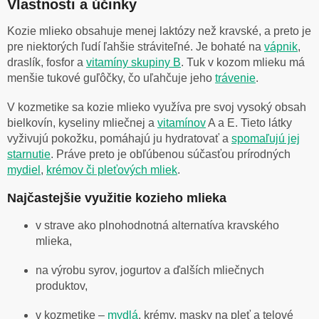
Vlastnosti a účinky
Kozie mlieko obsahuje menej laktózy než kravské, a preto je
pre niektorých ľudí ľahšie stráviteľné. Je bohaté na
vápnik
,
draslík, fosfor a
vitamíny skupiny B
. Tuk v kozom mlieku má
menšie tukové guľôčky, čo uľahčuje jeho
trávenie
.
V kozmetike sa kozie mlieko využíva pre svoj vysoký obsah
bielkovín, kyseliny mliečnej a
vitamínov
A a E. Tieto látky
vyživujú pokožku, pomáhajú ju hydratovať a
spomaľujú jej
starnutie
. Práve preto je obľúbenou súčasťou prírodných
mydiel
,
krémov či pleťových mliek
.
Najčastejšie využitie kozieho mlieka
v strave ako plnohodnotná alternatíva kravského
mlieka,
na výrobu syrov, jogurtov a ďalších mliečnych
produktov,
v kozmetike –
mydlá
, krémy, masky na pleť a telové