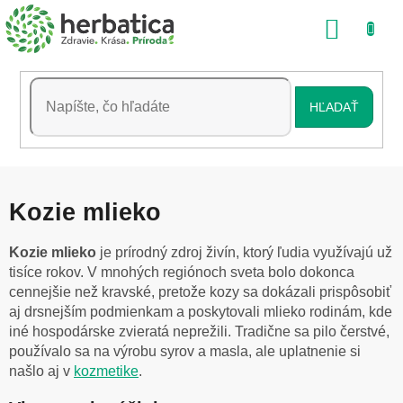
Prejsť
NÁKU
na
obsah
KOŠÍK
HĽADAŤ
Kozie mlieko
Kozie mlieko
je prírodný zdroj živín, ktorý ľudia využívajú už
tisíce rokov. V mnohých regiónoch sveta bolo dokonca
cennejšie než kravské, pretože kozy sa dokázali prispôsobiť
aj drsnejším podmienkam a poskytovali mlieko rodinám, kde
iné hospodárske zvieratá neprežili. Tradične sa pilo čerstvé,
používalo sa na výrobu syrov a masla, ale uplatnenie si
našlo aj v
kozmetike
.