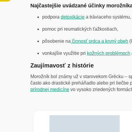
Najčastejšie uvádzané účinky morožník
podpora
detoxikácie
a tráviaceho systému,
pomoc pri reumatických ťažkostiach,
pôsobenie na
činnosť srdca a krvný obeh
(
vonkajšie využitie pri
kožných problémoch
Zaujímavosť z histórie
Morožník bol známy už v starovekom Grécku – spo
často ako drastické preháňadlo alebo pri liečbe 
prírodnej medicíne
vo vysoko zriedených formác