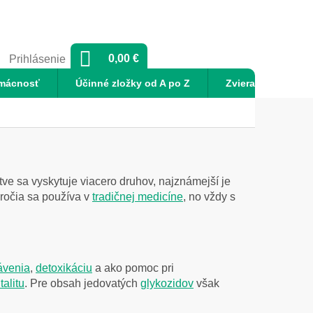
NÁKUPNÝ
0,00 €
Prihlásenie
KOŠÍK
mácnosť
Účinné zložky od A po Z
Zvieratá
No
stve sa vyskytuje viacero druhov, najznámejší je
áročia sa používa v
tradičnej medicíne
, no vždy s
rávenia
,
detoxikáciu
a ako pomoc pri
italitu
. Pre obsah jedovatých
glykozidov
však