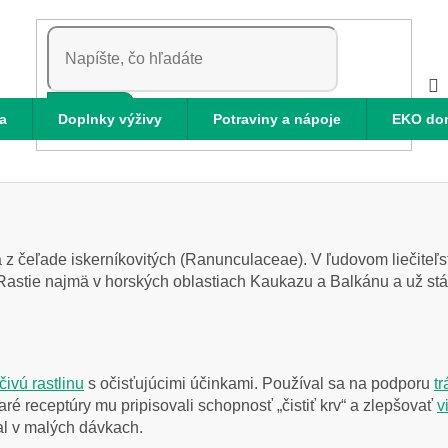
HĽADAŤ
a
Doplnky výživy
Potraviny a nápoje
EKO do
ina z čeľade iskerníkovitých (Ranunculaceae). V ľudovom liečiteľ
 Rastie najmä v horských oblastiach Kaukazu a Balkánu a už st
ečivú rastlinu
s očisťujúcimi účinkami. Používal sa na podporu
t
aré receptúry mu pripisovali schopnosť „čistiť krv“ a zlepšovať
v
al v malých dávkach.