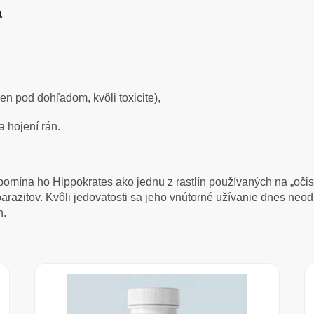
a
len pod dohľadom, kvôli toxicite),
a hojení rán.
mína ho Hippokrates ako jednu z rastlín používaných na „očistu
parazitov. Kvôli jedovatosti sa jeho vnútorné užívanie dnes neo
h.