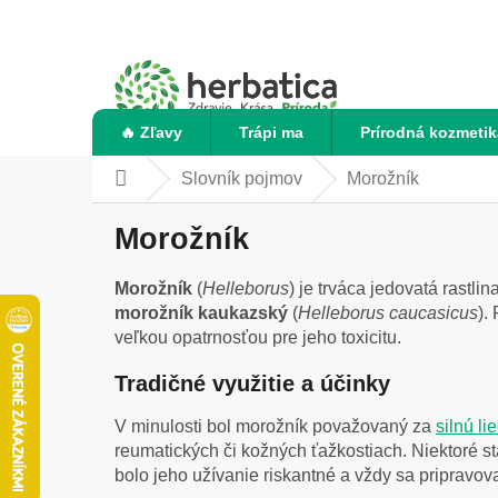
Prejsť
na
obsah
🔥 Zľavy
Trápi ma
Prírodná kozmetik
Slovník pojmov
Morožník
Domov
Morožník
Morožník
(
Helleborus
) je trváca jedovatá rastl
morožník kaukazský
(
Helleborus caucasicus
).
veľkou opatrnosťou pre jeho toxicitu.
Tradičné využitie a účinky
V minulosti bol morožník považovaný za
silnú li
reumatických či kožných ťažkostiach. Niektoré st
bolo jeho užívanie riskantné a vždy sa pripravov