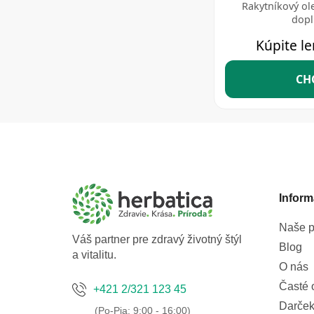
Z
á
p
ä
t
Inform
i
e
Naše p
Váš partner pre zdravý životný štýl
Blog
a vitalitu.
O nás
Časté 
+421 2/321 123 45
Darček