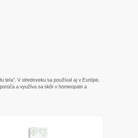
 tela“. V stredoveku sa používal aj v Európe,
dporúča a využíva sa skôr v homeopatii a